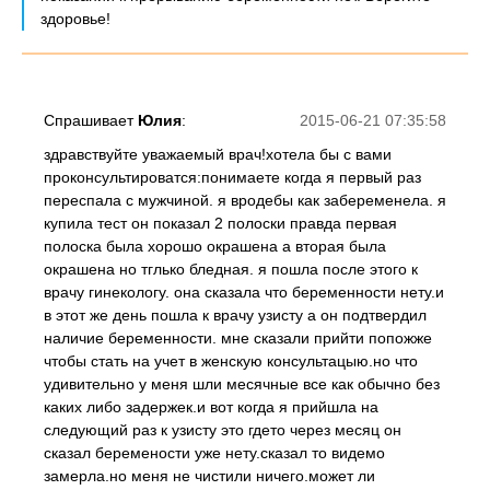
здоровье!
Спрашивает
Юлия
:
2015-06-21 07:35:58
здравствуйте уважаемый врач!хотела бы с вами
проконсультироватся:понимаете когда я первый раз
переспала с мужчиной. я вродебы как забеременела. я
купила тест он показал 2 полоски правда первая
полоска была хорошо окрашена а вторая была
окрашена но тглько бледная. я пошла после этого к
врачу гинекологу. она сказала что беременности нету.и
в этот же день пошла к врачу узисту а он подтвердил
наличие беременности. мне сказали прийти попожже
чтобы стать на учет в женскую консультацыю.но что
удивительно у меня шли месячные все как обычно без
каких либо задержек.и вот когда я прийшла на
следующий раз к узисту это гдето через месяц он
сказал беремености уже нету.сказал то видемо
замерла.но меня не чистили ничего.может ли