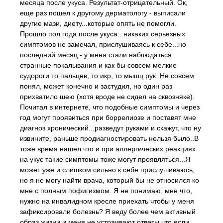
месяца после укуса. Результат-отрицательный. Ок,
еще раз пошел к другому дерматологу - выписали
другие мази, диету...которые опять не помогли.
Прошло пол года после укуса...никаких серьезных
симптомов не замечал, прислушиваясь к себе...но
последний месяц - у меня стали наблюдаться
странные покалывания и как бы совсем мелкие
судороги то пальцев, то икр, то мышц рук. Не совсем
понял, может конечно и застудил, но один раз
прихватило шею (хотя вроде не сидел на сквозняке).
Почитал в интернете, что подобные симптомы и через
год могут проявиться при боррелиозе и поставят мне
диагноз хронический...разведут руками и скажут, что ну
извините, раньше продиагностировать нельзя было..В
тоже время нашел что и при аллергических реакциях
на укус такие симптомы тоже могут проявляться...Я
может уже и слишком сильно к себе прислушиваюсь,
но я не могу найти врача, который бы не относился ко
мне с полным пофигизмом. Я не понимаю, мне что,
нужно на инвалидном кресле приехать чтобы у меня
зафиксировали болезнь? Я веду более чем активный
образ жизни и меня не устраивают ответы что если