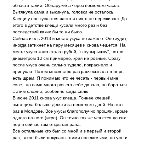
области талии. Обнаружила через несколько часов.
Вытянула сама и выкинула, головки не осталось.
Клещи у нас кусаются часто и никто не переживает. До
этого в детстве клещи кусали много раз и без
последствий каких бы то ни было.
Сейчас июль 2013 и место укуса не зажило. Оно зудит,
иногда затихнет на пару месяцев и снова чешется. На
месте укуса кожа стала грубой, "в пупырышку", пятно
диаметром 10 см примерно, края не ровные. Сразу
после укуса очень сильно зудело, покраснело и
припухло. Потом множество раз расчесывала теперь
есть шрам. Я понимаю что не чесать - первый мне
совет, но сама много раз его себе давала, но бороться
с этим сложно, особенно когда сплю.
В июне 2011 снова укус клеща. Точнее клещей,
вытащила больше десяти за несколько дней. На этот
раз в Молдове. Все укусы благополучно прошли, кроме
одного на ноге (икра). Он точно так же чешется до сих
пор и сейчас там открытая рана.
Все остальные кто был со мной и в первый и второй
раз, также были покусаны этими насекомыми, но уже и