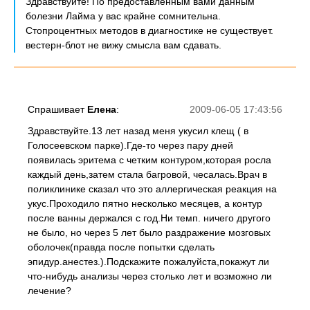
Здравствуйте! По предоставленным вами данным
болезни Лайма у вас крайне сомнительна.
Стопроцентных методов в диагностике не существует.
вестерн-блот не вижу смысла вам сдавать.
Спрашивает
Елена
:
2009-06-05 17:43:56
Здравствуйте.13 лет назад меня укусил клещ ( в
Голосеевском парке).Где-то через пару дней
появилась эритема с четким контуром,которая росла
каждый день,затем стала багровой, чесалась.Врач в
поликлинике сказал что это аллергическая реакция на
укус.Проходило пятно несколько месяцев, а контур
после ванны держался с год.Ни темп. ничего другого
не было, но через 5 лет было раздражение мозговых
оболочек(правда после попытки сделать
эпидур.анестез.).Подскажите пожалуйста,покажут ли
что-нибудь анализы через столько лет и возможно ли
лечение?