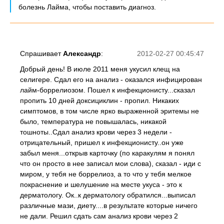
болезнь Лайма, чтобы поставить диагноз.
Спрашивает
Александр
:
2012-02-27 00:45:47
Добрый день! В июле 2011 меня укусил клещ на
селигере. Сдал его на анализ - оказался инфицирован
лайм-боррелиозом. Пошел к инфекционисту...сказал
пропить 10 дней доксициклин - пропил. Никаких
симптомов, в том числе ярко выраженной эритемы не
было, температура не повышалась, никакой
тошноты..Сдал анализ крови через 3 недели -
отрицательный, пришел к инфекционисту..он уже
забыл меня...открыв карточку (по каракулям я понял
что он просто в нее записал мои слова), сказал - иди с
миром, у тебя не боррелиоз, а то что у тебя мелкое
покраснение и шелушение на месте укуса - это к
дерматологу. Ок..к дерматологу обратился...выписал
различные мази, диету....в результате которые ничего
не дали. Решил сдать сам анализ крови через 2