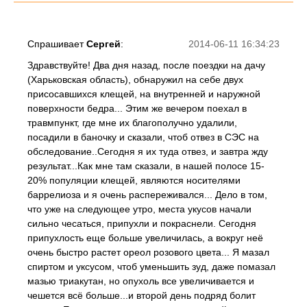
Спрашивает
Сергей
:
2014-06-11 16:34:23
Здравствуйте! Два дня назад, после поездки на дачу
(Харьковская область), обнаружил на себе двух
присосавшихся клещей, на внутренней и наружной
поверхности бедра... Этим же вечером поехал в
травмпункт, где мне их благополучно удалили,
посадили в баночку и сказали, чтоб отвез в СЭС на
обследование..Сегодня я их туда отвез, и завтра жду
результат...Как мне там сказали, в нашей полосе 15-
20% популяции клещей, являются носителями
баррелиоза и я очень распереживался... Дело в том,
что уже на следующее утро, места укусов начали
сильно чесаться, припухли и покраснели. Сегодня
припухлость еще больше увеличилась, а вокруг неё
очень быстро растет ореол розового цвета... Я мазал
спиртом и уксусом, чтоб уменьшить зуд, даже помазал
мазью триакутан, но опухоль все увеличивается и
чешется всё больше...и второй день подряд болит