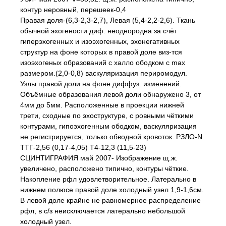
контур неровный, перешеек-0,4
Правая доля-(6,3-2,3-2,7), Левая (5,4-2,2-2,6). Ткань
обычной эхогености диф. неоднородна за счёт
гиперэхогенных и изоэхогенных, эхонегативных
структур на фоне которых в правой доле виз-тся
изоэхогеных образований с халло ободком с max
размером.(2,0-0,8) васкуляризация периромодул.
Узлы правой доли на фоне диффуз. изменений.
Объёмные образования левой доли обнаружено 3, от
4мм до 5мм. Расположенные в проекции нижней
трети, сходные по эхоструктуре, с ровными чёткими
контурами, гипоэхогенным ободком, васкуляризация
не регистрируется, только обводной кровоток. РЗЛО-N
ТТГ-2,56 (0,17-4,05) Т4-12,3 (11,5-23)
СЦИНТИГРАФИЯ май 2007- Изображение щ.ж.
увеличено, расположено типично, контуры чёткие.
Накопление рфл удовлетворительное. Латерально в
нижнем полюсе правой доле холодный узел 1,9-1,6см.
В левой доле крайне не равномерное распределение
рфл, в с/з неисключается латерально небольшой
холодный узел.