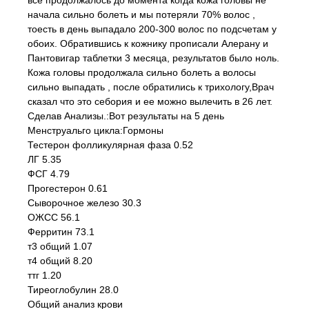
все продолжалось до момента когда кожа головы не
начала сильно болеть и мы потеряли 70% волос ,
тоесть в день выпадало 200-300 волос по подсчетам у
обоих. Обратившись к кожнику прописали Алерану и
Пантовигар таблетки 3 месяца, результатов было ноль.
Кожа головы продолжала сильно болеть а волосы
сильно выпадать , после обратились к трихологу,Врач
сказал что это себория и ее можно вылечить в 26 лет.
Сделав Анализы.:Вот результаты на 5 день
Менструальго цикла:Гормоны
Тестерон фолликулярная фаза 0.52
ЛГ 5.35
ФСГ 4.79
Прогестерон 0.61
Сыворочное железо 30.3
ОЖСС 56.1
Ферритин 73.1
т3 общий 1.07
т4 общий 8.20
ттг 1.20
Тиреоглобулин 28.0
Общий анализ крови