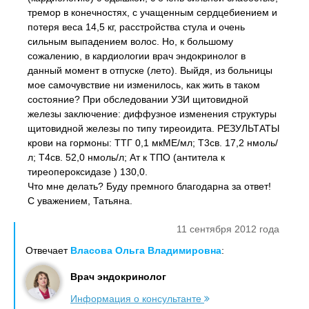
тремор в конечностях, с учащенным сердцебиением и
потеря веса 14,5 кг, расстройства стула и очень
сильным выпадением волос. Но, к большому
сожалению, в кардиологии врач эндокринолог в
данный момент в отпуске (лето). Выйдя, из больницы
мое самочувствие ни изменилось, как жить в таком
состояние? При обследовании УЗИ щитовидной
железы заключение: диффузное изменения структуры
щитовидной железы по типу тиреоидита. РЕЗУЛЬТАТЫ
крови на гормоны: ТТГ 0,1 мкМЕ/мл; Т3св. 17,2 нмоль/
л; Т4св. 52,0 нмоль/л; Ат к ТПО (антитела к
тиреопероксидазе ) 130,0.
Что мне делать? Буду премного благодарна за ответ!
С уважением, Татьяна.
11 сентября 2012 года
Отвечает
Власова Ольга Владимировна
:
Врач эндокринолог
Информация о консультанте