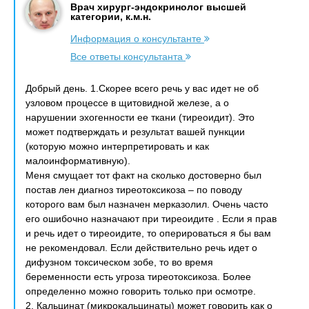
Врач хирург-эндокринолог высшей
категории, к.м.н.
Информация о консультанте
Все ответы консультанта
Добрый день. 1.Скорее всего речь у вас идет не об
узловом процессе в щитовидной железе, а о
нарушении эхогенности ее ткани (тиреоидит). Это
может подтверждать и результат вашей пункции
(которую можно интерпретировать и как
малоинформативную).
Меня смущает тот факт на сколько достоверно был
постав лен диагноз тиреотоксикоза – по поводу
которого вам был назначен мерказолил. Очень часто
его ошибочно назначают при тиреоидите . Если я прав
и речь идет о тиреоидите, то оперироваться я бы вам
не рекомендовал. Если действительно речь идет о
дифузном токсическом зобе, то во время
беременности есть угроза тиреотоксикоза. Более
определенно можно говорить только при осмотре.
2. Кальцинат (микрокальцинаты) может говорить как о