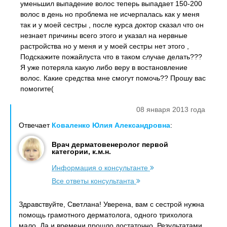
уменьшил выпадение волос теперь выпадает 150-200
волос в день но проблема не исчерпалась как у меня
так и у моей сестры , после курса доктор сказал что он
незнает причины всего этого и указал на нервные
растройства но у меня и у моей сестры нет этого ,
Подскажите пожайлуста что в таком случае делать???
Я уже потеряла какую либо веру в востановление
волос. Какие средства мне смогут помочь?? Прошу вас
помогите(
08 января 2013 года
Отвечает
Коваленко Юлия Александровна
:
Врач дерматовенеролог первой
категории, к.м.н.
Информация о консультанте
Все ответы консультанта
Здравствуйте, Светлана! Уверена, вам с сестрой нужна
помощь грамотного дерматолога, одного трихолога
мало. Да и времени прошло достаточно. Результатами