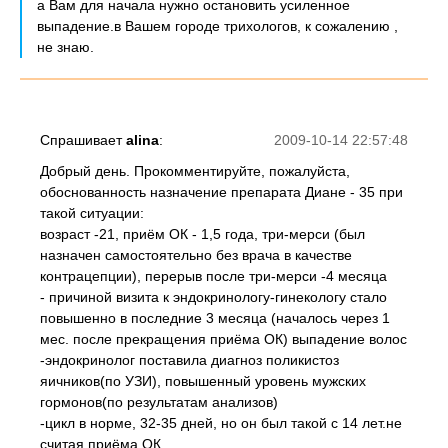
а Вам для начала нужно остановить усиленное
выпадение.в Вашем городе трихологов, к сожалению ,
не знаю.
Спрашивает
alina
:
2009-10-14 22:57:48
Добрый день. Прокомментируйте, пожалуйста,
обоснованность назначение препарата Диане - 35 при
такой ситуации:
возраст -21, приём ОК - 1,5 года, три-мерси (был
назначен самостоятельно без врача в качестве
контрацепции), перерыв после три-мерси -4 месяца
- причиной визита к эндокринологу-гинекологу стало
повышенно в последние 3 месяца (началось через 1
мес. после прекращения приёма ОК) выпадение волос
-эндокринолог поставила диагноз поликистоз
яичников(по УЗИ), повышенный уровень мужских
гормонов(по результатам анализов)
-цикл в норме, 32-35 дней, но он был такой с 14 лет.не
считая приёма ОК.