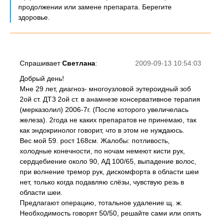
продолжении или замене препарата. Берегите
здоровье.
Спрашивает
Светлана
:
2009-09-13 10:54:03
Добрый день!
Мне 29 лет, диагноз- многоузловой эутероидный зоб
2ой ст. ДТЗ 2ой ст. в анамнезе консервативное терапия
(мерказолил) 2006-7г. (После которого увеличелась
железа). 2года не каких препаратов не принемаю, так
как эндокринолог говорит, что в этом не нуждаюсь.
Вес мой 59. рост 168см. Жалобы: потливость,
холодные конечности, по ночам немеют кисти рук,
сердцебиение около 90, АД 100/65, выпадение волос,
при волнение тремор рук, дискомфорта в области шеи
нет, только когда подавляю слёзы, чувствую резь в
области шеи.
Предлагают операцию, тотальное удаление щ. ж.
Необходимость говорят 50/50, решайте сами или опять