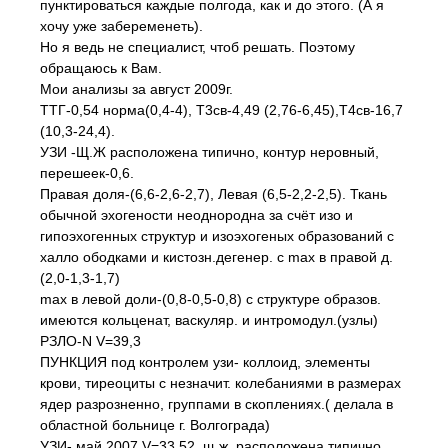
пунктироваться каждые полгода, как и до этого. (А я
хочу уже забеременеть).
Но я ведь не специалист, чтоб решать. Поэтому
обращаюсь к Вам.
Мои анализы за август 2009г.
ТТГ-0,54 норма(0,4-4), Т3св-4,49 (2,76-6,45),Т4св-16,7
(10,3-24,4).
УЗИ -Щ.Ж расположена типично, контур неровный,
перешеек-0,6.
Правая доля-(6,6-2,6-2,7), Левая (6,5-2,2-2,5). Ткань
обычной эхогености неоднородна за счёт изо и
гипоэхогенных структур и изоэхогеных образований с
халло ободками и кистозн.дегенер. с max в правой д.
(2,0-1,3-1,7)
max в левой доли-(0,8-0,5-0,8) с структуре образов.
имеются кольценат, васкуляр. и интромодул.(узлы)
РЗЛО-N V=39,3
ПУНКЦИЯ под контролем узи- коллоид, элементы
крови, тиреоциты с незначит. колебаниями в размерах
ядер разрозненно, группами в скоплениях.( делала в
областной больнице г. Волгограда)
УЗИ- май 2007 V=33,52. щ.ж. расположена типично,