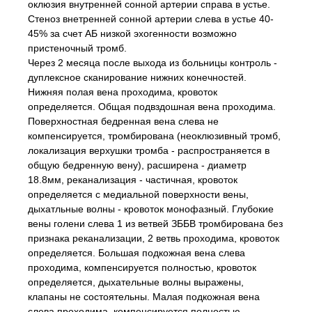
оклюзия внутренней сонной артерии справа в устье.
Стеноз внетренней сонной артерии слева в устье 40-
45% за счет АБ низкой эхогенности возможно
пристеночный тромб.
Через 2 месяца после выхода из больницы контроль -
дуплексное сканирование нижних конечностей.
Нижняя полая вена проходима, кровоток
определяется. Общая подвздошная вена проходима.
Поверхностная бедренная вена слева не
компенсируется, тромбирована (неоклюзивный тромб,
локализация верхушки тромба - распространяется в
общую бедренную вену), расширена - диаметр
18.8мм, реканализация - частичная, кровоток
определяется с медиальной поверхности вены,
дыхатльные волны - кровоток монофазный. Глубокие
вены голени слева 1 из ветвей ЗББВ тромбирована без
признака реканализации, 2 ветвь проходима, кровоток
определяется. Большая подкожная вена слева
проходима, компенсируется полностью, кровоток
определяется, дыхательные волны выражены,
клапаны не состоятельны. Малая подкожная вена
слева проходима, компенсируется полностью,