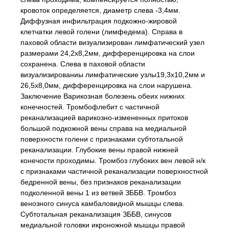
кровоток определяется, диаметр слева -3,4мм.
Диффузная инфильтрация подкожно-жировой
клетчатки левой голени (лимфедема). Справа в
паховой области визуализирован лимфатический узел
размерами 24,2х8,2мм, дифференцировка на слои
сохранена. Слева в паховой области
визуализированиы лимфатические узлы19,3х10,2мм и
26,5х8,0мм, дифференцировка на слои нарушена.
Заключение Варикозная болезень обеих нижних
конечностей. Тромбофлебит с частичной
реканализацией варикозно-измененных притоков
большой подкожной вены справа на медиальной
поверхности голени с признаками субтотальной
реканализации. Глубокие вены правой нижней
конечости проходимы. Тромбоз глубоких вен левой н/к
с признаками частичной реканализации поверхностной
бедренной вены, без признаков реканализации
подколенной вены 1 из ветвей ЗББВ. Тромбоз
венозного синуса камбаловидной мышцы слева.
Субтотальная реканализация ЗББВ, синусов
медиальной головки икроножной мышцы правой