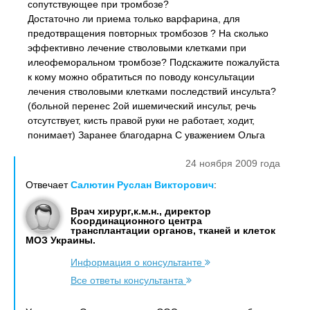
сопутствующее при тромбозе?
Достаточно ли приема только варфарина, для
предотвращения повторных тромбозов ? На сколько
эффективно лечение стволовыми клетками при
илеофеморальном тромбозе? Подскажите пожалуйста
к кому можно обратиться по поводу консультации
лечения стволовыми клетками последствий инсульта?
(больной перенес 2ой ишемический инсульт, речь
отсутствует, кисть правой руки не работает, ходит,
понимает) Заранее благодарна С уважением Ольга
24 ноября 2009 года
Отвечает
Салютин Руслан Викторович
:
Врач хирург,к.м.н., директор
Координационного центра
трансплантации органов, тканей и клеток
МОЗ Украины.
Информация о консультанте
Все ответы консультанта