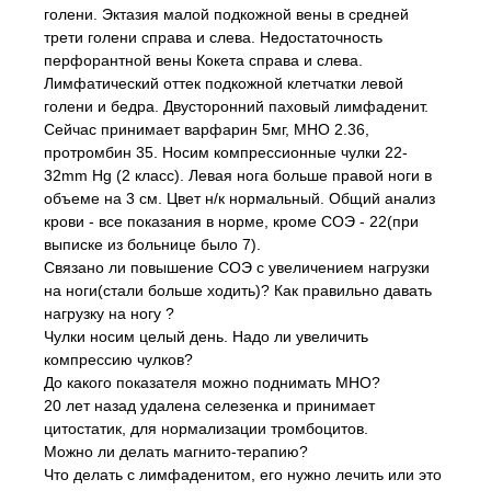
голени. Эктазия малой подкожной вены в средней
трети голени справа и слева. Недостаточность
перфорантной вены Кокета справа и слева.
Лимфатический оттек подкожной клетчатки левой
голени и бедра. Двусторонний паховый лимфаденит.
Сейчас принимает варфарин 5мг, МНО 2.36,
протромбин 35. Носим компрессионные чулки 22-
32mm Hg (2 класс). Левая нога больше правой ноги в
объеме на 3 см. Цвет н/к нормальный. Общий анализ
крови - все показания в норме, кроме СОЭ - 22(при
выписке из больнице было 7).
Связано ли повышение СОЭ с увеличением нагрузки
на ноги(стали больше ходить)? Как правильно давать
нагрузку на ногу ?
Чулки носим целый день. Надо ли увеличить
компрессию чулков?
До какого показателя можно поднимать МНО?
20 лет назад удалена селезенка и принимает
цитостатик, для нормализации тромбоцитов.
Можно ли делать магнито-терапию?
Что делать с лимфаденитом, его нужно лечить или это