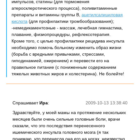
импульсов, статины (для торможения
атеросклеротического процесса), поливитаминные
препараты и витамины группы В,
ацетилсалициловая
кислота
(для профилактики тромбообразования);
-немедикаментозные - массаж, лечебная гимнастика,
плавание, физиопроцедуры, рефлексотерапия.
Кроме того, с целью профилактики рецидива инсульта
необходимо помочь больному изменить образ жизни
(борьба с вредными привычками, стрессами,
гиподинамией, ожирением) и перевести его на
правильное питание (с пониженным содержанием
тяжелых животных жиров и холестерина). Не болейте!
Спрашивает
Ира
:
2009-10-13 13:38:40
Здравствуйте, у моей мамы на протяжение нескольких
месяцев были очень сильные головные боли, врачи
сказали, что это последствия перенесенного
ишемического инсульта головного мозга (я так
понимаю, что перенесла она его на ногах, неизвестно,