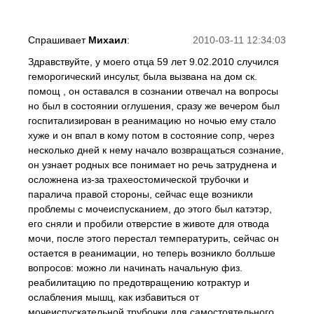
Спрашивает
Михаил
:
2010-03-11 12:34:03
Здравствуйте, у моего отца 59 лет 9.02.2010 случился
геморогический инсульт, была вызвана на дом ск.
помощ , он оставался в сознании отвечал на вопросы
но был в состоянии оглушения, сразу же вечером был
госпитализирован в реанимацию но ночью ему стало
хуже и он впал в кому потом в состояние сопр, через
несколько дней к нему начало возвращаться сознание,
он узнает родных все понимает но речь затруднена и
осложнена из-за трахеостомической трубочки и
паралича правой стороны, сейчас еще возникли
проблемы с мочеиспусканием, до этого был катэтэр,
его сняли и пробили отверстие в животе для отвода
мочи, после этого перестал температурить, сейчас он
остается в реанимации, но теперь возникло болльше
вопросов: можно ли начинать начальную физ.
реабилитацию по предотвращению котрактур и
ослабления мышц, как избавиться от
мочеиспускательной трубочки для самостоятельного