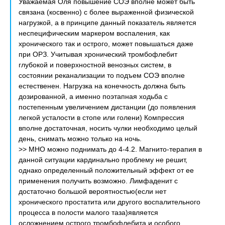
Уважаемая Оля повышение СОЭ вполне может быть
связана (косвенно) с более выраженной физической
нагрузкой, а в принципе данный показатель является
неспецифическим маркером воспаления, как
хронического так и острого, может повышаться даже
при ОРЗ. Учитывая хронический тромбофлебит
глубокой и поверхностной венозных систем, в
состоянии реканализации то подъем СОЭ вполне
естественен. Нагрузка на конечность должна быть
дозированной, а именно поэтапная ходьба с
постепенным увеличением дистанции (до появления
легкой усталости в стопе или голени) Компрессия
вполне достаточная, носить чулки необходимо целый
день, снимать можно только на ночь.
>> МНО можно поднимать до 4-4.2. Магнито-терапия в
данной ситуации кардинально проблему не решит,
однако определенный положительный эффект от ее
применения получить возможно. Лимфаденит с
достаточно большой вероятностью(если нет
хронического простатита или другого воспалительного
процесса в полости малого таза)является
осложнением острого тромбофлебита и особого