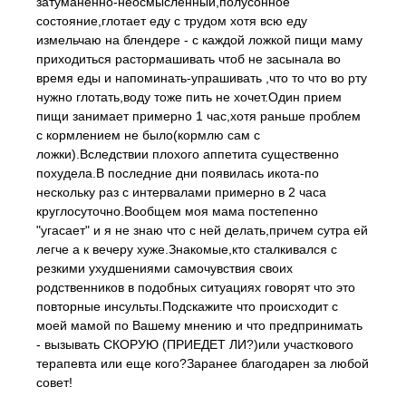
затуманенно-неосмысленный,полусонное
состояние,глотает еду с трудом хотя всю еду
измельчаю на блендере - с каждой ложкой пищи маму
приходиться растормашивать чтоб не засынала во
время еды и напоминать-упрашивать ,что то что во рту
нужно глотать,воду тоже пить не хочет.Один прием
пищи занимает примерно 1 час,хотя раньше проблем
с кормлением не было(кормлю сам с
ложки).Вследствии плохого аппетита существенно
похудела.В последние дни появилась икота-по
нескольку раз с интервалами примерно в 2 часа
круглосуточно.Вообщем моя мама постепенно
"угасает" и я не знаю что с ней делать,причем сутра ей
легче а к вечеру хуже.Знакомые,кто сталкивался с
резкими ухудшениями самочувствия своих
родственников в подобных ситуациях говорят что это
повторные инсульты.Подскажите что происходит с
моей мамой по Вашему мнению и что предпринимать
- вызывать СКОРУЮ (ПРИЕДЕТ ЛИ?)или участкового
терапевта или еще кого?Заранее благодарен за любой
совет!