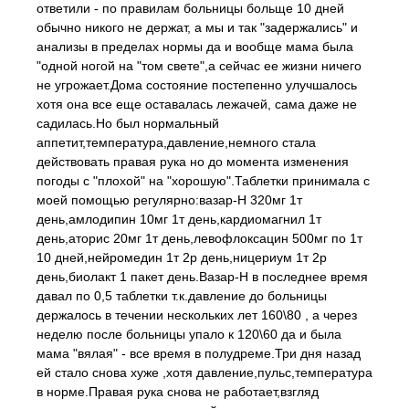
ответили - по правилам больницы больще 10 дней
обычно никого не держат, а мы и так "задержались" и
анализы в пределах нормы да и вообще мама была
"одной ногой на "том свете",а сейчас ее жизни ничего
не угрожает.Дома состояние постепенно улучшалось
хотя она все еще оставалась лежачей, сама даже не
садилась.Но был нормальный
аппетит,температура,давление,немного стала
действовать правая рука но до момента изменения
погоды с "плохой" на "хорошую".Таблетки принимала с
моей помощью регулярно:вазар-Н 320мг 1т
день,амлодипин 10мг 1т день,кардиомагнил 1т
день,аторис 20мг 1т день,левофлоксацин 500мг по 1т
10 дней,нейромедин 1т 2р день,ницериум 1т 2р
день,биолакт 1 пакет день.Вазар-Н в последнее время
давал по 0,5 таблетки т.к.давление до больницы
держалось в течении нескольких лет 160\80 , а через
неделю после больницы упало к 120\60 да и была
мама "вялая" - все время в полудреме.Три дня назад
ей стало снова хуже ,хотя давление,пульс,температура
в норме.Правая рука снова не работает,взгляд