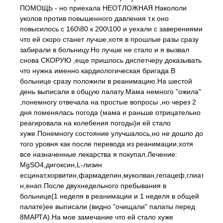
ПОМОЩЬ - но приехала НЕОТЛОЖНАЯ.Накололи
уколов против повышенного давления т.к оно
повысилось с 160\80 к 200\100 и уехали с заверениями
что ей скоро станет лучше,хотя в прошлые разы сразу
забирали в больницу.Но лучше не стало и я вызвал
снова СКОРУЮ ,еще пришлось диспетчеру доказывать
что нужна именно кардиологическая бригада.В
больнице сразу положили в реанимацию.На шестой
день выписали в общую палату.Мама немного "ожила"
,понемногу отвечала на простые вопросы ,но через 2
дня поменялась погода (мама и раньше отрицательно
реагировала на колебения погоды)и ей стало
хуже.Понемногу состояние улучшалось,но не дошло до
того уровня как после перевода из реанимации,хотя
все назначенные лекарства я покупал.Лечение:
MgSO4,дигоксин,L-лизин
есцинат,корвитин,фармадепин,муколван,гепацеф,глиатилин,
н,енап.После двухнедельного пребывания в
больнице(1 неделя в реанимации и 1 неделя в общей
палате)ее выписали (видно "очищали" палаты перед
8МАРТА).На мое замечание что ей стало хуже