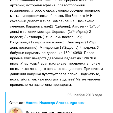
артерии; моторная афазия; правосторонняя
гемиплегия; атеросклероз; склероз сосудов головного
мозга; гипертоническая болезнь IIIст.3ст.риск IV Но;
сахарный диабет II типа; компенсация. Назначено
лечение: Кардиомагнил(1т*1р/день); Актовегин(1т*3р/
день) в течении месяца; Цераксон(1т*4р/день)-2
недели; Липтонорм(1т на ночь постоянно);
Индапамид(1т утром постоянно); Эналаприл(1т*2р/
день постоянно); Милдронат(1т*2р/день)-4 недели. У
бабушки нормальное давление 130-140/80. После
приема этих лекарств давление падает до 120/70 и
ниже. Участковый врач настаивает продолжать прием
по выписке лечащего врача со стационара. При низком
давлении бабушка чувствует себя плохо. Подскажите,
пожалуйста, как нам поступать далее? Мы не уверены,
правильно ли назначены препараты.
05 ноября 2013 года
Отвечает
Акопян Надежда Александровна
:
Врач кардиолог, терапевт