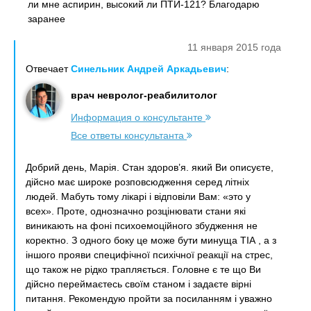
ли мне аспирин, высокий ли ПТИ-121? Благодарю
заранее
11 января 2015 года
Отвечает
Синельник Андрей Аркадьевич
:
врач невролог-реабилитолог
Информация о консультанте
Все ответы консультанта
Добрий день, Марія. Стан здоров’я. який Ви описуєте,
дійсно має широке розповсюдження серед літніх
людей. Мабуть тому лікарі і відповіли Вам: «это у
всех». Проте, однозначно розцінювати стани які
виникають на фоні психоемоційного збудження не
коректно. З одного боку це може бути минуща ТІА , а з
іншого прояви специфічної психічної реакції на стрес,
що також не рідко трапляється. Головне є те що Ви
дійсно переймаєтесь своїм станом і задаєте вірні
питання. Рекомендую пройти за посиланням і уважно