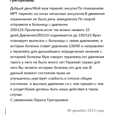
Григорьевна.
:
Добрый день!Мой муж перенёс инсульт.По показаниям
МРТ перенёс на ногах несколько инсультов.В движения
ограничения не было,речь замедленна.По скорой
отправили в больницу с давление
200/124.Пролечили,если так можно назвать 10
дней.Давление180/110,поднимается до 190/115.Врач
планирует выписать с больницы с таким давлением, в
истории болезни ставит давление 130/90 и направляет
к терапевту для дальнейшего определения лечения с
историей болезни.Муж говорит терапевту,что давления
такого у него не было много лет.Терапевт сказал для
чего Вы читаете историю болезни,это для нас.В
данный момент состояние мужа не
улучшилось,чувствует слабость и плохое общее
состояние. и высокое давление,т.е.с чем пришёл,с тем
и уходит.Какие должны быть наши действия в таком
случае.
С уважением,Лариса Григорьевна.
06 декабря 2013 года