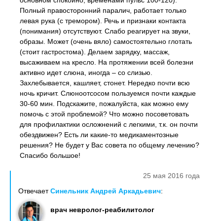
основном спокойно, временами пульс 100-120).
Полный правосторонний паралич, работает только
левая рука (с тремором). Речь и признаки контакта
(понимания) отсутствуют. Слабо реагирует на звуки,
образы. Может (очень вяло) самостоятельно глотать
(стоит гастростома). Делаем зарядку, массаж,
высаживаем на кресло. На протяжении всей болезни
активно идет слюна, иногда – со слизью.
Захлебывается, кашляет, стонет. Нередко почти всю
ночь кричит. Слюноотсосом пользуемся почти каждые
30-60 мин. Подскажите, пожалуйста, как можно ему
помочь с этой проблемой? Что можно посоветовать
для профилактики осложнений с легкими, т.к. он почти
обездвижен? Есть ли какие-то медикаментозные
решения? Не будет у Вас совета по общему лечению?
Спасибо большое!
25 мая 2016 года
Отвечает
Синельник Андрей Аркадьевич
:
врач невролог-реабилитолог