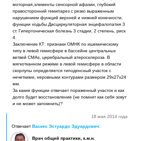
моторная,элементы сенсорной афазии, глубокий
правосторонний гемипарез с резко выраженным
нарушением функций верхней и нижней конечности,
функции ходьбы.Дисциркуляторная энцефалопатия 3
ст. Гипертоническая болезнь 3 стадии, 2 степень, риск
4.
Заключение КТ: признаки ОМНК по ишемическому
типу в левой гемисфере в бассейне центральных
ветвей СМАs, церебральный атеросклероза. В
мягкотканном режиме в левой гемисфере в области
скорлупы определяется гиподенсный участок с
нечеткими, неровными контурами размером 29х27х24
мм.
За какие функции отвечает пораженный участок и как
долго будет восстановление (не помнит как себя зовут
и не может запомнить)?
18 мая 2014 года
Отвечает
Васкес Эстуардо Эдуардович
:
Врач общей практики, к.м.н.