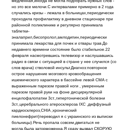
медленная,иногда не могла подобрать нужных слов -
но это все мелочи.С интервалами примерно в 2 года
случались кризы - лежала в больницах,периодически
проходила профилактику в дневном стационаре при
районной поликлинике и регулярно принимала
таблетки-
эналаприл,бисопролол,амлодипин,периодически
принимала лекарства для почек и отвары трав.До
недавнего времени состояние было стабильное.22
февраля насмотревшись телевизор и наслушавшись
радио в связи с ситуацией в стране у нее случился (со
слов врача) стволовой инсульт.Диагноз:повторное
острое нарушение мозгового кровообращения
ишемического характера в бассейне левой СМА с
выраженным парезом правой ноги , умеренным
парезом правой руки на фоне дисциркулярной
енцелофалопатии 3ст.,гипертонической болезни
3ст.,церебрального атеросклероза IXC ,диффузный
кардиосклероз,CHIA ,хронический
пиелонефрит(переводил я с украинского из выписки
больницы).Речь пропала совсем,двигаться не
могла,была заторможенна.Я сразу вызвал СКОРУЮ