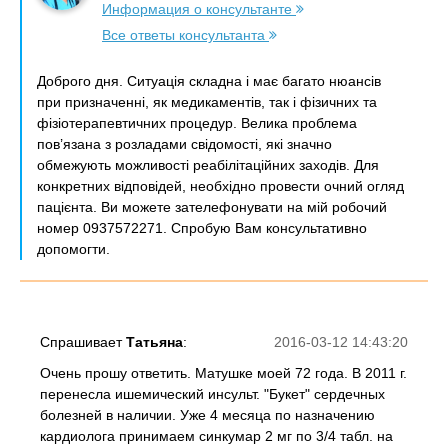
Информация о консультанте
Все ответы консультанта
Доброго дня. Ситуація складна і має багато нюансів
при призначенні, як медикаментів, так і фізичних та
фізіотерапевтичних процедур. Велика проблема
пов’язана з розладами свідомості, які значно
обмежують можливості реабілітаційних заходів. Для
конкретних відповідей, необхідно провести очний огляд
пацієнта. Ви можете зателефонувати на мій робочий
номер 0937572271. Спробую Вам консультативно
допомогти.
Спрашивает
Татьяна
:
2016-03-12 14:43:20
Очень прошу ответить. Матушке моей 72 года. В 2011 г.
перенесла ишемический инсульт. "Букет" сердечных
болезней в наличии. Уже 4 месяца по назначению
кардиолога принимаем синкумар 2 мг по 3/4 табл. на