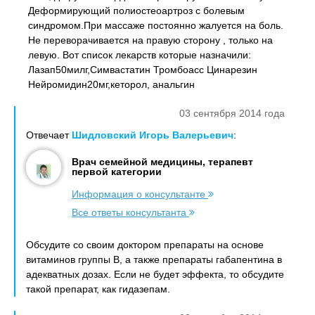
Деформирующий полиостеоартроз с болевым
синдромом.При массаже постоянно жалуется на боль.
Не переворачивается на правую сторону , только на
левую. Вот список лекарств которые назначили:
Лазап50милг,Симвастатин Тромбоасс Цинарезин
Нейромидин20мг,кеторол, анальгин
03 сентября 2014 года
Отвечает
Шидловский Игорь Валерьевич
:
Врач семейной медицины, терапевт
первой категории
Информация о консультанте
Все ответы консультанта
Обсудите со своим доктором препараты на основе
витаминов группы В, а также препараты габапентина в
адекватных дозах. Если не будет эффекта, то обсудите
такой препарат, как гидазепам.