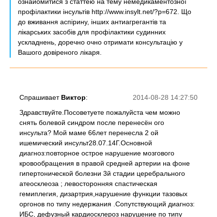
ознайомитися з статтею на тему немедикаментозної
профілактики інсультів http://www.insylt.net/?p=672. Що
до вживання аспірину, інших антиагрегантів та
лікарських засобів для профілактики судинних
ускладнень, доречно очно отримати консультацію у
Вашого довіреного лікаря.
Спрашивает
Виктор
:
2014-08-28 14:27:50
Здравствуйте.Посоветуете пожалуйста чем можно
снять болевой синдром после перенесён ого
инсульта? Мой маме 66лет перенесла 2 ой
ишемический инсульт28.07.14Г.Основной
диагноз:повторное острое нарушение мозгового
кровообращения в правой средней артерии на фоне
гипертонической болезни 3й стадии церебрального
атеосклеоза ; левосторонняя спастическая
гемиплегия, дизартрия,нарушение функции тазовых
оргонов по типу недержания .Сопутствующий диагноз:
ИБС, дефузный кардиосклероз нарушение по типу