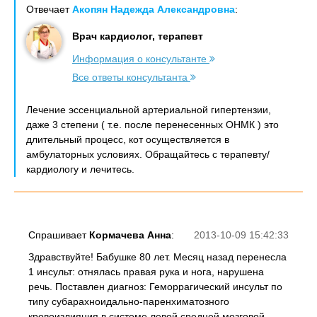
Отвечает
Акопян Надежда Александровна
:
Врач кардиолог, терапевт
Информация о консультанте
Все ответы консультанта
Лечение эссенциальной артериальной гипертензии,
даже 3 степени ( т.е. после перенесенных ОНМК ) это
длительный процесс, кот осуществляется в
амбулаторных условиях. Обращайтесь с терапевту/
кардиологу и лечитесь.
Спрашивает
Кормачева Анна
:
2013-10-09 15:42:33
Здравствуйте! Бабушке 80 лет. Месяц назад перенесла
1 инсульт: отнялась правая рука и нога, нарушена
речь. Поставлен диагноз: Геморрагический инсульт по
типу субарахноидально-паренхиматозного
кровоизлияния в системе левой средней мозговой