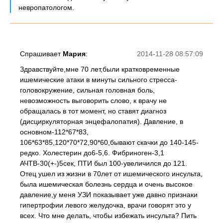
невропатологом.
Спрашивает
Мария
:
2014-11-28 08:57:09
Здравствуйте,мне 70 лет,были кратковременные
ишемические атаки в минуты сильного стресса-
головокружение, сильная головная боль,
невозможность выговорить слово, к врачу не
обращалась в тот момент, но ставят диагноз
(дисциркуляторная энцефалопатия). Давление, в
основном-112*67*83,
106*63*85,120*70*72,90*60,бывают скачки до 140-145-
редко. Холестерин до6-5,6. Фибриноген-3,1
АЧТВ-30(+-)5сек, ПТИ был 100-увеличился до 121.
Отец ушел из жизни в 70лет от ишемического инсульта,
была ишемическая болезнь сердца и очень высокое
давление,у меня УЗИ показывает уже давно признаки
гипертрофии левого желудочка, врачи говорят это у
всех. Что мне делать, чтобы избежать инсульта? Пить