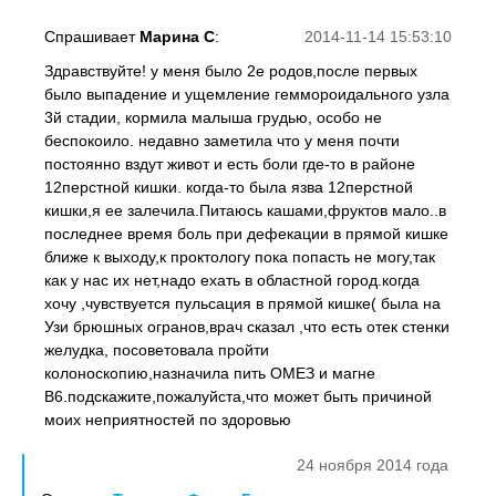
Спрашивает
Марина С
:
2014-11-14 15:53:10
Здравствуйте! у меня было 2е родов,после первых
было выпадение и ущемление геммороидального узла
3й стадии, кормила малыша грудью, особо не
беспокоило. недавно заметила что у меня почти
постоянно вздут живот и есть боли где-то в районе
12перстной кишки. когда-то была язва 12перстной
кишки,я ее залечила.Питаюсь кашами,фруктов мало..в
последнее время боль при дефекации в прямой кишке
ближе к выходу,к проктологу пока попасть не могу,так
как у нас их нет,надо ехать в областной город.когда
хочу ,чувствуется пульсация в прямой кишке( была на
Узи брюшных огранов,врач сказал ,что есть отек стенки
желудка, посоветовала пройти
колоноскопию,назначила пить ОМЕЗ и магне
В6.подскажите,пожалуйста,что может быть причиной
моих неприятностей по здоровью
24 ноября 2014 года