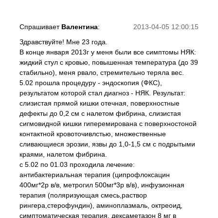
Спрашивает
Валентина
:
2013-04-05 12:00:15
Здравствуйте! Мне 23 года.
В конце января 2013г у меня были все симптомы НЯК:
жидкий стул с кровью, повышенная температура (до 39
стабильно), меня рвало, стремительно теряла вес.
5.02 прошла процедуру - эндоскопия (ФКС),
результатом которой стал диагноз - НЯК. Результат:
слизистая прямой кишки отечная, поверхностные
дефекты до 0,2 см с налетом фибрина, слизистая
сигмовидной кишки гиперемирована с поверхностоной
контактной кровоточивлстью, множественные
сливающиеся эрозии, язвы до 1,0-1,5 см с подрытыми
краями, налетом фибрина.
с 5.02 по 01.03 проходила лечение:
антибактериальная терапия (ципрофлоксацин
400мг*2р в/в, метрогил 500мг*3р в/в), инфузионная
терапия (поляризующая смесь,раствор
рингера,стерофундин), аминоплазмаль, октреоид,
симптоматическая терапия, дексаметазон 8 мг в