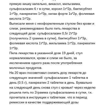
прямую кишку капельно, викасол, мильгамма,
сульфосалазин 6 г в сутки, корсил 1т*2р, бактисубтил
1т*3р, панкреатин 1т*3р, хилак форте 1к*2р, фолиевая
кислота 1т*2р.
Выписали меня с неоформленным стулом без крови и
слизи, рекомендовано было пить лекарства в
следующей дозе: сульфосалазин 0,5г 2т*2р
(получилось 2 грамма в сутки), бактисубтил 1т*3р,
фолиевая кислота 1т*2р, мильгамма 1т*2р, панркеатин
1т*3р.
Пила лекарства в указанной дозе 19 дней, стул
нормализовался, крови и слизи не было, за
икслючением одного раза после употребления
молочных продуктов.
На 20 врач посоветовал снизить дозу лекарств до
следующих значений: сульфасалазин 1 таблетка в
день (0,5 г), панкреатин 2 таблетки в день. Буквально
на следующий день снова стул с кровью! через неделю
решила пить по 2грамма сульфасалазина в сутки, т.к.
прочитала в инструкции к таблеткам. что в период
ремиссии в качестве поддерживающей дозы