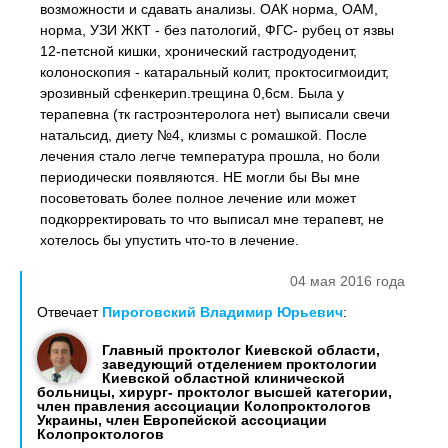
возможности и сдавать анализы. ОАК норма, ОАМ,
норма, УЗИ ЖКТ - без патологий, ФГС- рубец от язвы
12-петсной кишки, хронический гастродуоденит,
колоноскопия - катаральный колит, проктосигмоидит,
эрозивный сфенкериn.трещина 0,6см. Была у
терапевна (тк гастроэнтеролога нет) выписали свечи
натальсид, диету №4, клизмы с ромашкой. После
лечения стало легче температура прошла, но боли
периодически появляются. НЕ могли бы Вы мне
посоветовать более полное лечение или может
подкорректировать то что выписал мне терапевт, не
хотелось бы упустить что-то в лечение.
04 мая 2016 года
Отвечает
Пироговский Владимир Юрьевич
:
Главный проктолог Киевской области,
заведующий отделением проктологии
Киевской областной клинической
больницы, хирург- проктолог высшей категории,
член правления ассоциации Колопроктологов
Украины, член Европейской ассоциации
Колопроктологов