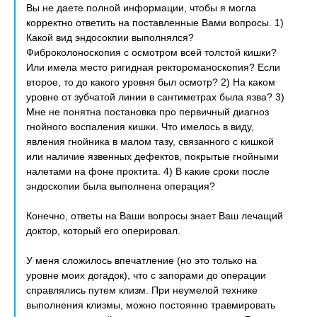
Вы не даете полной информации, чтобы я могла
корректно ответить на поставленные Вами вопросы. 1)
Какой вид эндосокпии выполнялся?
Фиброколоноскопия с осмотром всей толстой кишки?
Или имела место ригидная ректороманоскопия? Если
второе, то до какого уровня был осмотр? 2) На каком
уровне от зубчатой линии в сантиметрах была язва? 3)
Мне не понятна постановка про первичный диагноз
гнойного воспаления кишки. Что имелось в виду,
явления гнойника в малом тазу, связанного с кишкой
или наличие язвенных дефектов, покрытые гнойными
налетами на фоне проктита. 4) В какие сроки после
эндоскопии была выполнена операция?
Конечно, ответы на Ваши вопросы знает Ваш лечащий
доктор, который его оперировал.
У меня сложилось впечатление (но это только на
уровне моих догадок), что с запорами до операции
справлялись путем клизм. При неумелой технике
выполнения клизмы, можно постоянно травмировать