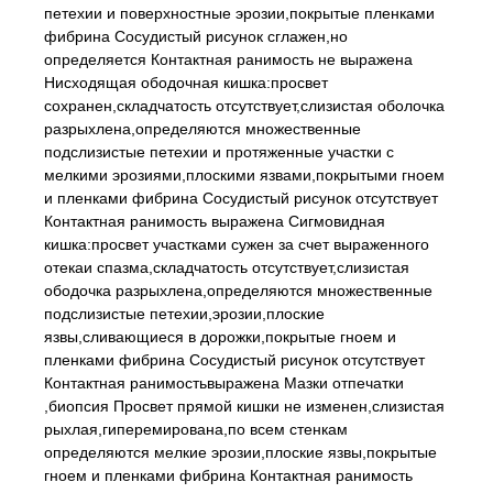
петехии и поверхностные эрозии,покрытые пленками
фибрина Сосудистый рисунок сглажен,но
определяется Контактная ранимость не выражена
Нисходящая ободочная кишка:просвет
сохранен,складчатость отсутствует,слизистая оболочка
разрыхлена,определяются множественные
подслизистые петехии и протяженные участки с
мелкими эрозиями,плоскими язвами,покрытыми гноем
и пленками фибрина Сосудистый рисунок отсутствует
Контактная ранимость выражена Сигмовидная
кишка:просвет участками сужен за счет выраженного
отекаи спазма,складчатость отсутствует,слизистая
ободочка разрыхлена,определяются множественные
подслизистые петехии,эрозии,плоские
язвы,сливающиеся в дорожки,покрытые гноем и
пленками фибрина Сосудистый рисунок отсутствует
Контактная ранимостьвыражена Мазки отпечатки
,биопсия Просвет прямой кишки не изменен,слизистая
рыхлая,гиперемирована,по всем стенкам
определяются мелкие эрозии,плоские язвы,покрытые
гноем и пленками фибрина Контактная ранимость