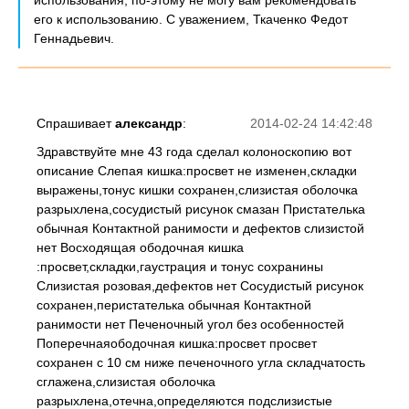
использования, по-этому не могу вам рекомендовать
его к использованию. С уважением, Ткаченко Федот
Геннадьевич.
Спрашивает
александр
:
2014-02-24 14:42:48
Здравствуйте мне 43 года сделал колоноскопию вот
описание Слепая кишка:просвет не изменен,складки
выражены,тонус кишки сохранен,слизистая оболочка
разрыхлена,сосудистый рисунок смазан Пристателька
обычная Контактной ранимости и дефектов слизистой
нет Восходящая ободочная кишка
:просвет,складки,гаустрация и тонус сохранины
Слизистая розовая,дефектов нет Сосудистый рисунок
сохранен,перистателька обычная Контактной
ранимости нет Печеночный угол без особенностей
Поперечнаяободочная кишка:просвет просвет
сохранен с 10 см ниже печеночного угла складчатость
сглажена,слизистая оболочка
разрыхлена,отечна,определяются подслизистые