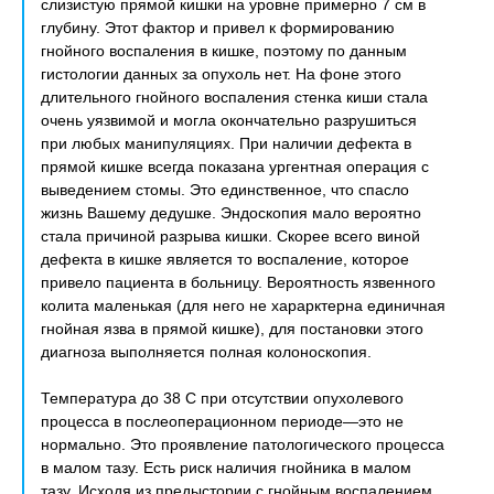
слизистую прямой кишки на уровне примерно 7 см в
глубину. Этот фактор и привел к формированию
гнойного воспаления в кишке, поэтому по данным
гистологии данных за опухоль нет. На фоне этого
длительного гнойного воспаления стенка киши стала
очень уязвимой и могла окончательно разрушиться
при любых манипуляциях. При наличии дефекта в
прямой кишке всегда показана ургентная операция с
выведением стомы. Это единственное, что спасло
жизнь Вашему дедушке. Эндоскопия мало вероятно
стала причиной разрыва кишки. Скорее всего виной
дефекта в кишке является то воспаление, которое
привело пациента в больницу. Вероятность язвенного
колита маленькая (для него не харарктерна единичная
гнойная язва в прямой кишке), для постановки этого
диагноза выполняется полная колоноскопия.
Температура до 38 С при отсутствии опухолевого
процесса в послеоперационном периоде—это не
нормально. Это проявление патологического процесса
в малом тазу. Есть риск наличия гнойника в малом
тазу. Исходя из предыстории с гнойным воспалением