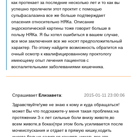
как протекает за последние несколько лет и то как вы
успешно пролечили этот проктит с помощью
сульфасалазина все же больше подтверждает
опасения относительно НЯКа. Описание
эндоскопической картины тоже говорит больше в
пользу НЯКа. Я бы хотел ошибиться в вашем случае,
все мои заключения все же носят предположительный
характер. По-этому найдите возможность обратится на
очный осмотр к квалифицированному проктологу
имеющему опыт лечения пациентов с
воспалительными заболеваниями кишечника.
Спрашивает
Елизавета
:
2015-01-11 23:00:06
Здравствуйте!уже не знаю к кому и куда обращаться!
может Вы что подскажите-у меня такая проблема:на
протяжении 3-х лет сильные боли внизу животе,во
всем животе,в боках(при этом боль усиливается после
мочеиспускания и отдает в прямую кишку,ходить
иногда больно,садиться,кашлять,чихать все это