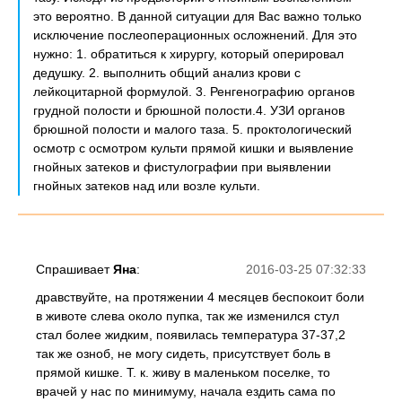
это вероятно. В данной ситуации для Вас важно только
исключение послеоперационных осложнений. Для это
нужно: 1. обратиться к хирургу, который оперировал
дедушку. 2. выполнить общий анализ крови с
лейкоцитарной формулой. 3. Ренгенографию органов
грудной полости и брюшной полости.4. УЗИ органов
брюшной полости и малого таза. 5. проктологический
осмотр с осмотром культи прямой кишки и выявление
гнойных затеков и фистулографии при выявлении
гнойных затеков над или возле культи.
Спрашивает
Яна
:
2016-03-25 07:32:33
дравствуйте, на протяжении 4 месяцев беспокоит боли
в животе слева около пупка, так же изменился стул
стал более жидким, появилась температура 37-37,2
так же озноб, не могу сидеть, присутствует боль в
прямой кишке. Т. к. живу в маленьком поселке, то
врачей у нас по минимуму, начала ездить сама по