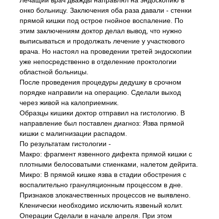
Лечащий врач дважды направлял на эндоскопию в
онко больницу. Заключения оба раза давали - стенки
прямой кишки под острое гнойное воспаление. По
этим заключениям доктор делал вывод, что нужно
выписываться и продолжать лечение у участкового
врача. Но настоял на проведении третей эндоскопии
уже непосредственно в отделенние проктологии
областной больницы.
После проведения процедуры дедушку в срочном
порядке направили на операцию. Сделали выход
через живой на калоприемник.
Образцы кишики доктор отправил на гистологию. В
направление был поставлен диагноз: Язва прямой
кишки с малигнизации распадом.
По результатам гистологии -
Макро: фрагмент язвенного дифекта прямой кишки с
плотными белосоватыми стиенками, налетом дейрита.
Микро: В прямой кишке язва в стадии обострения с
воспалительно грануляционным процессом в дне.
Признаков злокачественных процессов не выявлено.
Кленически необходимо исключить язвеный колит.
Операции Сделали в начале апреля. При этом