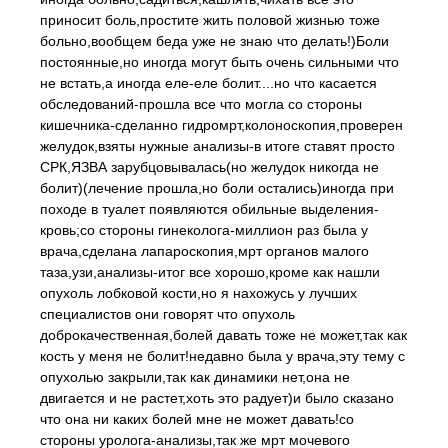
приносит боль,простите жить половой жизнью тоже
больно,вообщем беда уже не знаю что делать!)Боли
постоянные,но иногда могут быть очень сильными что
не встать,а иногда еле-еле болит....но что касается
обследований-прошла все что могла со стороны
кишечника-сделанно гидромрт,колоноскопия,проверен
желудок,взяты нужные анализы-в итоге ставят просто
СРК,ЯЗВА зарубцовывалась(но желудок никогда не
болит)(лечение прошла,но боли остались)иногда при
походе в туалет появляются обильные выделения-
кровь;со стороны гинеколога-миллион раз была у
врача,сделана лапароскопия,мрт органов малого
таза,узи,анализы-итог все хорошо,кроме как нашли
опухоль лобковой кости,но я нахожусь у лучших
специалистов они говорят что опухоль
доброкачественная,болей давать тоже не может,так как
кость у меня не болит!недавно была у врача,эту тему с
опухолью закрыли,так как динамики нет,она не
двигается и не растет,хоть это радует)и было сказано
что она ни каких болей мне не может давать!со
стороны уролога-анализы,так же мрт мочевого