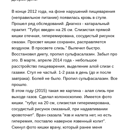
В конце 2012 года, на фоне нарушений пищеварения
(неправильное питание) появилась кровь в стуле.
Прошел ряд обследований. Диагноз - катаральный
практит. "Тубус введен на 26 см. Слизистая прямой
кишки отечная, гиперемирована, сосудистый рисунок
смазан. Просвет кишки сохранен, расправляется
воздухом. В просвете слизь." Вылечил быстро.
Восстановил диету, пропил сульфасалазин. Забыл про
это. В марте, апреле 2014 года - небольшое
расстройство пищеварения, выделение алой слизи с
газами. Стул не частый. 1-2 раза в день (до и после
завтрака). Болей не было. Пропил сульфасалазин. Все
прошло.
В этом году (2015) такая же картина - алая слизь при
выходе газов. Сделал колоноскопию. Имеется фото
кишки. "тубус на 20 см, слизистая гиперемерована,
сосудистый рисунок смазаный, при надавливании
кровоточит". Врач сказала "язв и налета нет, но есть
гиперемия, поставлю наверное язвенный колит".
Скинул фото кишки врачу, который ранее меня