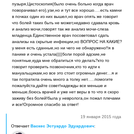
пузыря,Цистоскопия(было очень больно когда врач
поворачивал его),узи,но и тут все хорошо.....есть камни
в почках один из них вышел,но врач опять же говорит
что болей таких быть не может,недавно сдавала кровь
и анализ мочи,говорят так же анализ мочи-слеза
младенца.Единственное врач посоветовал сдать
анализы на скрытые инфекции,но ВОПРОС НА КАКИЕ?
у меня есть сданные,но ни чего не обнаружено!!я в
панике и очень устала((((боли порой адские,не
понятные,куда мне обратиться что делать?кто то
говорит проверить позвоночник,кто то идти к
мануальщикам,но все это стоит огромных денег....я и
так потратила очень много а толку нет......помогите
пожалуйста,дайте совет!надежды все меньше и
меньше,боюсь врачей и уже нет веры в то что я скоро
заживу без болей!была у невролога,он пожал плечами
и все!Огромное спасибо за ответ!
19 января 2015 года
Отвечает
Васкес Эстуардо Эдуардович
: