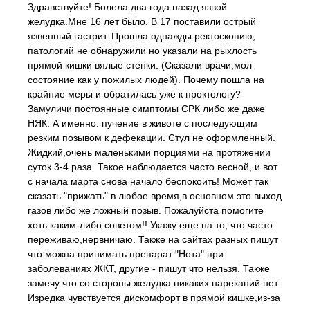
Здравствуйте! Болела два года назад язвой
желудка.Мне 16 лет было. В 17 поставили острый
язвенный гастрит. Прошла однажды ректоскопию,
патологий не обнаружили но указали на рыхлость
прямой кишки вялые стенки. (Сказали врачи,мол
состояние как у пожилых людей). Почему пошла на
крайние меры и обратилась уже к проктологу?
Замуличи постоянные симптомы СРК либо же даже
НЯК. А именно: пучение в животе с последующим
резким позывом к дефекации. Стул не оформленный.
Жидкий,очень маленькими порциями на протяжении
суток 3-4 раза. Такое наблюдается часто весной, и вот
с начала марта снова начало беспокоить! Может так
сказать "прижать" в любое время,в основном это выход
газов либо же ложный позыв. Пожалуйста помогите
хоть каким-либо советом!! Укажу еще на то, что часто
переживаю,нервничаю. Также на сайтах разных пишут
что можна принимать препарат "Нота" при
заболеваниях ЖКТ, другие - пишут что нельзя. Также
замечу что со стороны желудка никаких нареканий нет.
Изредка чувствуется дискомфорт в прямой кишке,из-за