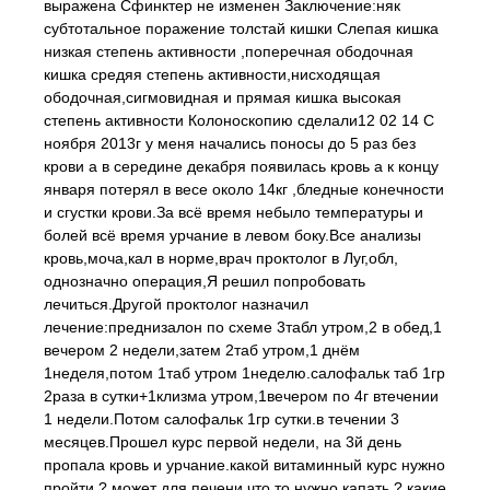
выражена Сфинктер не изменен Заключение:няк
субтотальное поражение толстай кишки Слепая кишка
низкая степень активности ,поперечная ободочная
кишка средяя степень активности,нисходящая
ободочная,сигмовидная и прямая кишка высокая
степень активности Колоноскопию сделали12 02 14 С
ноября 2013г у меня начались поносы до 5 раз без
крови а в середине декабря появилась кровь а к концу
января потерял в весе около 14кг ,бледные конечности
и сгустки крови.За всё время небыло температуры и
болей всё время урчание в левом боку.Все анализы
кровь,моча,кал в норме,врач проктолог в Луг,обл,
однозначно операция,Я решил попробовать
лечиться.Другой проктолог назначил
лечение:преднизалон по схеме 3табл утром,2 в обед,1
вечером 2 недели,затем 2таб утром,1 днём
1неделя,потом 1таб утром 1неделю.салофальк таб 1гр
2раза в сутки+1клизма утром,1вечером по 4г втечении
1 недели.Потом салофальк 1гр сутки.в течении 3
месяцев.Прошел курс первой недели, на 3й день
пропала кровь и урчание.какой витаминный курс нужно
пройти ? может для печени что то нужно капать ? какие