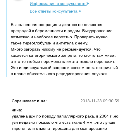
Информация о консультанте
Все ответы консультанта
Выполненная операция и диагноз не являются
преградой к беременности и родам. Выздоровление
возможно и наиболее вероятно. Проверять нужно
также тиреоглобулин и антитела к нему.
Много загорать никому не рекомендуется. Что
касается категорического запрета, то кто-то там живет,
а кто-то любые перемены климата тяжело переносит.
Это индивидуальный вопрос и совсем не категоричный
в плане обязательного рецидивирования опухоли.
Спрашивает
nina
:
2013-11-28 09:30:59
нина:
удалена щж по поводу папиллярного рака. в 2004 г ,но
узи недавно показало что есть ткань 4 мм...что лучше
тироген или отмена тироксина для сканирование