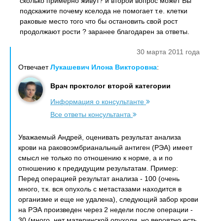
сколько примерно живут? и второй вопрос может Вы
подскажите почему кселода не помогает т.е. клетки
раковые место того что бы остановить свой рост
продолжают рости ? заранее благодарен за ответы.
30 марта 2011 года
Отвечает
Лукашевич Илона Викторовна
:
Врач проктолог второй категории
Информация о консультанте
Все ответы консультанта
Уважаемый Андрей, оценивать результат анализа
крови на раковоэмбрианальный антиген (РЭА) имеет
смысл не только по отношению к норме, а и по
отношению к предидущим результатам. Пример:
Перед операцией результат анализа - 100 (очень
много, т.к. вся опухоль с метастазами находится в
организме и еще не удалена), следующий забор крови
на РЭА произведен через 2 недели после операции -
30 (много, нет материнской опухоли, но вероятно есть