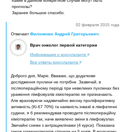
Какие в данном конкретном случае могут быть
прогнозы?
Заранее большое спасибо.
02 февраля 2015 года
Отвечает
Филоненко Андрей Григорьевич
:
Врач онколог первой категории
Информация о консультанте
Все ответы консультанта
Доброго дня, Маріє. Вважаю, що додаткове
дослідження пухлини не потрібне. Зазвичай, в
післяопераційному періоді при невеликих пухлинах без
ураження лімфовузлів хіміотерапію не призначають.
Але враховуючи надзвичайно високу проліферативну
активність (Ki-67 70%) та наявність інвазії в лімфатичні
судини, я б рекомендував проводити післяопераційну
хіміотерапію так, наче виявлено зміни в лімфовузлах.
Звичайні схеми з антрациклінами (4 курси). Показана
також гормонотерапія строком на 5 років. В молодому