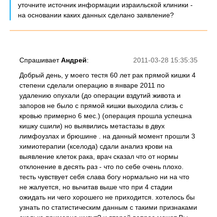
уточните источник информации израильской клиники -
на основании каких данных сделано заявление?
Спрашивает
Андрей
:
2011-03-28 15:35:35
Добрый день, у моего тестя 60 лет рак прямой кишки 4
степени сделали операцию в январе 2011 по
удалению опухали (до операции вздутий живота и
запоров не было с прямой кишки выходила слизь с
кровью примерно 6 мес.) (операция прошла успешна
кишку сшили) но выявились метастазы в двух
лимфоузлах и брюшине . на данный момент прошли 3
химиотерапии (кселода) сдали анализ крови на
выявление клеток рака, врач сказал что от нормы
отклонение в десять раз - что по себе очень плохо.
тесть чувствует себя слава богу нормально ни на что
не жалуется, но вычитав выше что при 4 стадии
ожидать ни чего хорошего не приходится. хотелось бы
узнать по статистическим данным с такими признаками