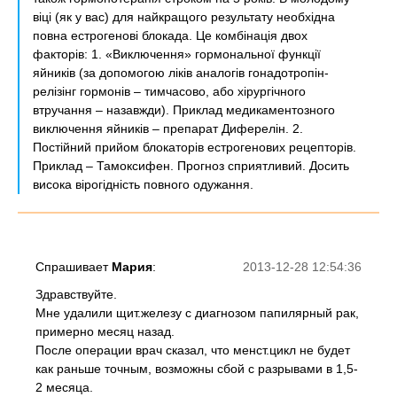
віці (як у вас) для найкращого результату необхідна
повна естрогенові блокада. Це комбінація двох
факторів: 1. «Виключення» гормональної функції
яйників (за допомогою ліків аналогів гонадотропін-
релізінг гормонів – тимчасово, або хірургічного
втручання – назавжди). Приклад медикаментозного
виключення яйників – препарат Диферелін. 2.
Постійний прийом блокаторів естрогенових рецепторів.
Приклад – Тамоксифен. Прогноз сприятливий. Досить
висока вірогідність повного одужання.
Спрашивает
Мария
:
2013-12-28 12:54:36
Здравствуйте.
Мне удалили щит.железу с диагнозом папилярный рак,
примерно месяц назад.
После операции врач сказал, что менст.цикл не будет
как раньше точным, возможны сбой с разрывами в 1,5-
2 месяца.