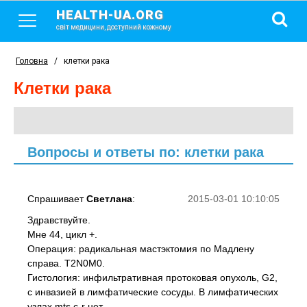
HEALTH-UA.ORG
світ медицини, доступний кожному
Головна
/
клетки рака
клетки рака
Вопросы и ответы по: клетки рака
Спрашивает
Светлана
:
2015-03-01 10:10:05
Здравствуйте.
Мне 44, цикл +.
Операция: радикальная мастэктомия по Мадлену
справа. T2N0M0.
Гистология: инфильтративная протоковая опухоль, G2,
с инвазией в лимфатические сосуды. В лимфатических
узлах mts c-r нет.