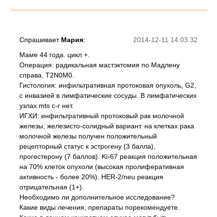
Спрашивает
Мария
:
2014-12-11 14:03:32
Маме 44 года. цикл +.
Операция: радикальная мастэктомия по Мадлену
справа. T2N0M0.
Гистология: инфильтративная протоковая опухоль, G2,
с инвазией в лимфатические сосуды. В лимфатических
узлах mts c-r нет.
ИГХИ: инфильтративный протоковый рак молочной
железы, железисто-солидный вариант. на клетках рака
молочной железы получен положительный
рецепторный статус к эстрогену (3 балла),
прогестерону (7 баллов). Ki-67 реакция положительная
на 70% клеток опухоли (высокая пролиферативная
активность - более 20%). HER-2/neu реакция
отрицательная (1+).
Необходимо ли дополнительное исследование?
Какие виды лечения, препараты порекомендуете.