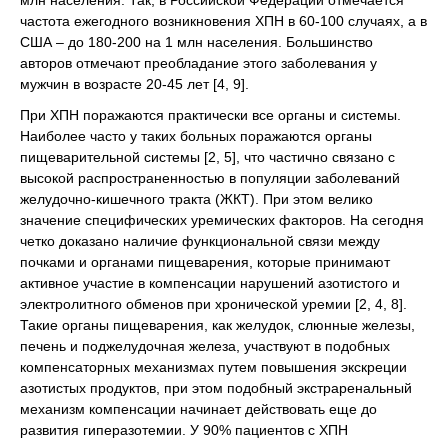
млн населения. Так, в Российской Федерации отмечается
частота ежегодного возникновения ХПН в 60-100 случаях, а в
США – до 180-200 на 1 млн населения. Большинство
авторов отмечают преобладание этого заболевания у
мужчин в возрасте 20-45 лет [4, 9].
При ХПН поражаются практически все органы и системы.
Наиболее часто у таких больных поражаются органы
пищеварительной системы [2, 5], что частично связано с
высокой распространенностью в популяции заболеваний
желудочно-кишечного тракта (ЖКТ). При этом велико
значение специфических уремических факторов. На сегодня
четко доказано наличие функциональной связи между
почками и органами пищеварения, которые принимают
активное участие в компенсации нарушений азотистого и
электролитного обменов при хронической уремии [2, 4, 8].
Такие органы пищеварения, как желудок, слюнные железы,
печень и поджелудочная железа, участвуют в подобных
компенсаторных механизмах путем повышения экскреции
азотистых продуктов, при этом подобный экстраренальный
механизм компенсации начинает действовать еще до
развития гиперазотемии. У 90% пациентов с ХПН