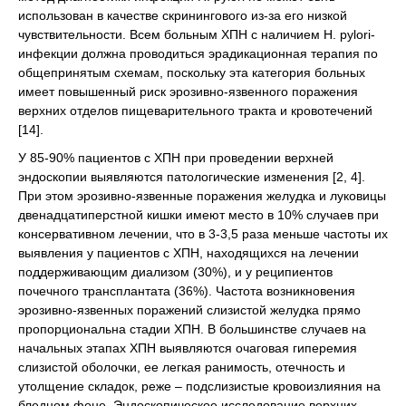
использован в качестве скринингового из-за его низкой
чувствительности. Всем больным ХПН с наличием H. pylori-
инфекции должна проводиться эрадикационная терапия по
общепринятым схемам, поскольку эта категория больных
имеет повышенный риск эрозивно-язвенного поражения
верхних отделов пищеварительного тракта и кровотечений
[14].
У 85-90% пациентов с ХПН при проведении верхней
эндоскопии выявляются патологические изменения [2, 4].
При этом эрозивно-язвенные поражения желудка и луковицы
двенадцатиперстной кишки имеют место в 10% случаев при
консервативном лечении, что в 3-3,5 раза меньше частоты их
выявления у пациентов с ХПН, находящихся на лечении
поддерживающим диализом (30%), и у реципиентов
почечного трансплантата (36%). Частота возникновения
эрозивно-язвенных поражений слизистой желудка прямо
пропорциональна стадии ХПН. В большинстве случаев на
начальных этапах ХПН выявляются очаговая гиперемия
слизистой оболочки, ее легкая ранимость, отечность и
утолщение складок, реже – подслизистые кровоизлияния на
бледном фоне. Эндоскопическое исследование верхних