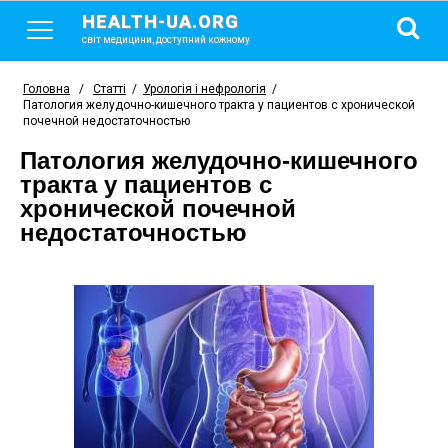
HEALTH-UA.ORG
світ медицини, доступний кожному
Головна
/
Статті
/
Урологія і нефрологія
/
Патология желудочно-кишечного тракта у пациентов с хронической
почечной недостаточностью
Патология желудочно-кишечного
тракта у пациентов с
хронической почечной
недостаточностью