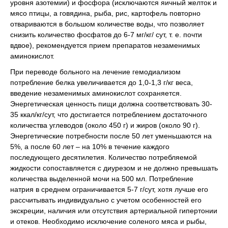
уровня азотемии) и фосфора (исключаются яичный желток и
мясо птицы, а говядина, рыба, рис, картофель повторно
отвариваются в большом количестве воды, что позволяет
снизить количество фосфатов до 6-7 мг/кг/ сут, т. е. почти
вдвое), рекомендуется прием препаратов незаменимых
аминокислот.
При переводе больного на лечение гемодиализом
потребление белка увеличивается до 1,0-1,3 г/кг веса,
введение незаменимых аминокислот сохраняется.
Энергетическая ценность пищи должна соответствовать 30-
35 ккал/кг/сут, что достигается потреблением достаточного
количества углеводов (около 450 г) и жиров (около 90 г).
Энергетические потребности после 50 лет уменьшаются на
5%, а после 60 лет – на 10% в течение каждого
последующего десятилетия. Количество потребляемой
жидкости сопоставляется с диурезом и не должно превышать
количества выделенной мочи на 500 мл. Потребление
натрия в среднем ограничивается 5-7 г/сут, хотя лучше его
рассчитывать индивидуально с учетом особенностей его
экскреции, наличия или отсутствия артериальной гипертонии
и отеков. Необходимо исключение соленого мяса и рыбы,