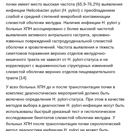
почки имеет место высокая частота (65,9-76,2%) выявления
инфекции Helicobacter pylori (H. pylori) с преобладанием
слабой и средней степеней микробной контаминации
слизистой оболочки желудка. Наличие инфекции H. pylori у
больных ХПН ассоциировано с более высокой частотой
выявления активного антрального гастрита, эрозивно-
язвенных повреждений гастродуоденальной слизистой
оболочки и кровотечений. Частота выявления и тяжесть
симптомов поражения верхних отделов желудочно-
кишечного тракта не зависят от H. pylori-статуса и не
коррелируют с выраженностью структурных изменений
слизистой оболочки верхних отделов пищеварительного
тракта [14].
У всех больных ХПН до и после трансплантации почки в
комплекс диагностических мероприятий должно быть
включено определение H. pylori-статуса. При этом в качестве
методов выбора в диагностике H. pylori-инфекции могут быть
использованы быстрый уреазный тест и гистологическое
исследование биоптатов слизистой оболочки желудка. У
больных ХПН после трансплантации почки серологический
метод диагностики инфекции H. pylori не может быть