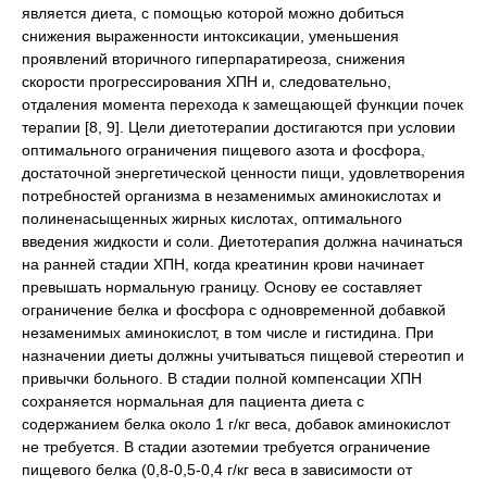
является диета, с помощью которой можно добиться
снижения выраженности интоксикации, уменьшения
проявлений вторичного гиперпаратиреоза, снижения
скорости прогрессирования ХПН и, следовательно,
отдаления момента перехода к замещающей функции почек
терапии [8, 9]. Цели диетотерапии достигаются при условии
оптимального ограничения пищевого азота и фосфора,
достаточной энергетической ценности пищи, удовлетворения
потребностей организма в незаменимых аминокислотах и
полиненасыщенных жирных кислотах, оптимального
введения жидкости и соли. Диетотерапия должна начинаться
на ранней стадии ХПН, когда креатинин крови начинает
превышать нормальную границу. Основу ее составляет
ограничение белка и фосфора с одновременной добавкой
незаменимых аминокислот, в том числе и гистидина. При
назначении диеты должны учитываться пищевой стереотип и
привычки больного. В стадии полной компенсации ХПН
сохраняется нормальная для пациента диета с
содержанием белка около 1 г/кг веса, добавок аминокислот
не требуется. В стадии азотемии требуется ограничение
пищевого белка (0,8-0,5-0,4 г/кг веса в зависимости от