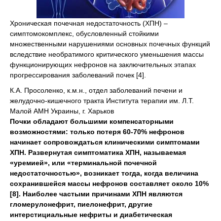
Хроническая почечная недостаточность (ХПН) –
симптомокомплекс, обусловленный стойкими
множественными нарушениями основных почечных функций
вследствие необратимого критического уменьшения массы
функционирующих нефронов на заключительных этапах
прогрессирования заболеваний почек [4].
К.А. Просоленко, к.м.н., отдел заболеваний печени и
желудочно-кишечного тракта Института терапии им. Л.Т.
Малой АМН Украины, г. Харьков
Почки обладают большими компенсаторными
возможностями: только потеря 60-70% нефронов
начинает сопровождаться клиническими симптомами
ХПН. Развернутая симптоматика ХПН, называемая
«уремией», или «терминальной почечной
недостаточностью», возникает тогда, когда величина
сохранившейся массы нефронов составляет около 10%
[8]. Наиболее частыми причинами ХПН являются
гломерулонефрит, пиелонефрит, другие
интерстициальные нефриты и диабетическая