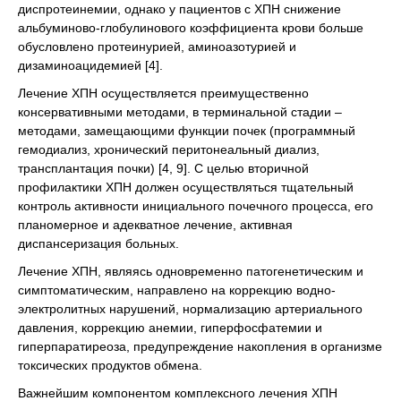
диспротеинемии, однако у пациентов с ХПН снижение
альбуминово-глобулинового коэффициента крови больше
обусловлено протеинурией, аминоазотурией и
дизаминоацидемией [4].
Лечение ХПН осуществляется преимущественно
консервативными методами, в терминальной стадии –
методами, замещающими функции почек (программный
гемодиализ, хронический перитонеальный диализ,
трансплантация почки) [4, 9]. С целью вторичной
профилактики ХПН должен осуществляться тщательный
контроль активности инициального почечного процесса, его
планомерное и адекватное лечение, активная
диспансеризация больных.
Лечение ХПН, являясь одновременно патогенетическим и
симптоматическим, направлено на коррекцию водно-
электролитных нарушений, нормализацию артериального
давления, коррекцию анемии, гиперфосфатемии и
гиперпаратиреоза, предупреждение накопления в организме
токсических продуктов обмена.
Важнейшим компонентом комплексного лечения ХПН