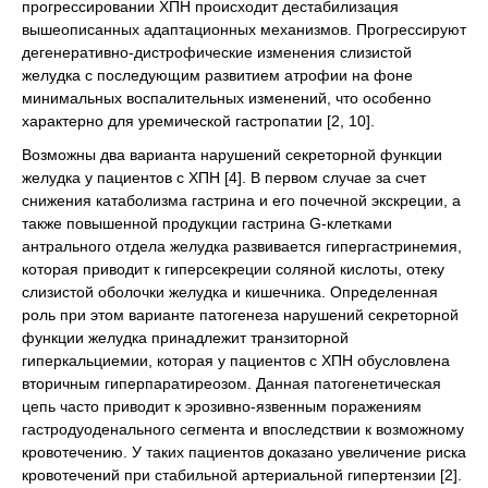
прогрессировании ХПН происходит дестабилизация
вышеописанных адаптационных механизмов. Прогрессируют
дегенеративно-дистрофические изменения слизистой
желудка с последующим развитием атрофии на фоне
минимальных воспалительных изменений, что особенно
характерно для уремической гастропатии [2, 10].
Возможны два варианта нарушений секреторной функции
желудка у пациентов с ХПН [4]. В первом случае за счет
снижения катаболизма гастрина и его почечной экскреции, а
также повышенной продукции гастрина G-клетками
антрального отдела желудка развивается гипергастринемия,
которая приводит к гиперсекреции соляной кислоты, отеку
слизистой оболочки желудка и кишечника. Определенная
роль при этом варианте патогенеза нарушений секреторной
функции желудка принадлежит транзиторной
гиперкальциемии, которая у пациентов с ХПН обусловлена
вторичным гиперпаратиреозом. Данная патогенетическая
цепь часто приводит к эрозивно-язвенным поражениям
гастродуоденального сегмента и впоследствии к возможному
кровотечению. У таких пациентов доказано увеличение риска
кровотечений при стабильной артериальной гипертензии [2].