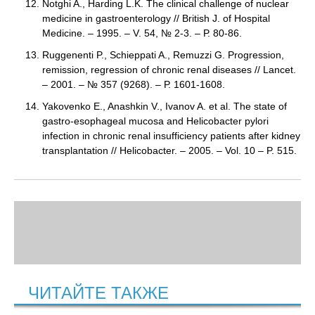
Notghi A., Harding L.K. The clinical challenge of nuclear
medicine in gastroenterology // British J. of Hospital
Medicine. – 1995. – V. 54, № 2-3. – Р. 80-86.
Ruggenenti P., Schieppati A., Remuzzi G. Progression,
remission, regression of chronic renal diseases // Lancet.
– 2001. – № 357 (9268). – Р. 1601-1608.
Yakovenko E., Anashkin V., Ivanov A. et al. The state of
gastro-esophageal mucosa and Helicobacter pylori
infection in chronic renal insufficiency patients after kidney
transplantation // Helicobacter. – 2005. – Vol. 10 – P. 515.
ЧИТАЙТЕ ТАКЖЕ