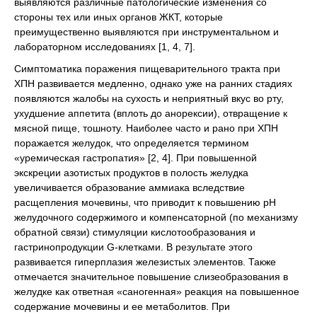
выявляются различные патологические изменения со
стороны тех или иных органов ЖКТ, которые
преимущественно выявляются при инструментальном и
лабораторном исследованиях [1, 4, 7].
Симптоматика поражения пищеварительного тракта при
ХПН развивается медленно, однако уже на ранних стадиях
появляются жалобы на сухость и неприятный вкус во рту,
ухудшение аппетита (вплоть до анорексии), отвращение к
мясной пище, тошноту. Наиболее часто и рано при ХПН
поражается желудок, что определяется термином
«уремическая гастропатия» [2, 4]. При повышенной
экскреции азотистых продуктов в полость желудка
увеличивается образование аммиака вследствие
расщепления мочевины, что приводит к повышению рН
желудочного содержимого и компенсаторной (по механизму
обратной связи) стимуляции кислотообразования и
гастринопродукции G-клетками. В результате этого
развивается гиперплазия железистых элементов. Также
отмечается значительное повышение слизеобразования в
желудке как ответная «саногенная» реакция на повышенное
содержание мочевины и ее метаболитов. При