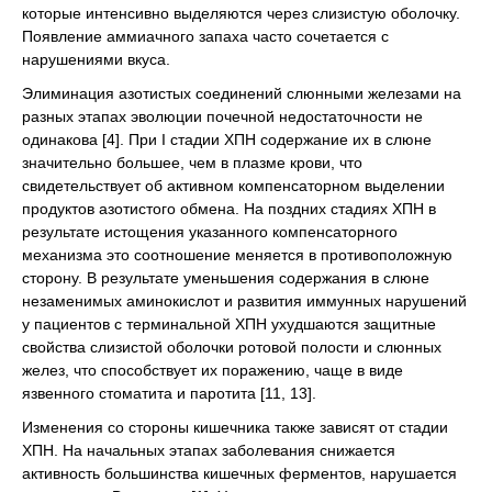
которые интенсивно выделяются через слизистую оболочку.
Появление аммиачного запаха часто сочетается с
нарушениями вкуса.
Элиминация азотистых соединений слюнными железами на
разных этапах эволюции почечной недостаточности не
одинакова [4]. При I стадии ХПН содержание их в слюне
значительно большее, чем в плазме крови, что
свидетельствует об активном компенсаторном выделении
продуктов азотистого обмена. На поздних стадиях ХПН в
результате истощения указанного компенсаторного
механизма это соотношение меняется в противоположную
сторону. В результате уменьшения содержания в слюне
незаменимых аминокислот и развития иммунных нарушений
у пациентов с терминальной ХПН ухудшаются защитные
свойства слизистой оболочки ротовой полости и слюнных
желез, что способствует их поражению, чаще в виде
язвенного стоматита и паротита [11, 13].
Изменения со стороны кишечника также зависят от стадии
ХПН. На начальных этапах заболевания снижается
активность большинства кишечных ферментов, нарушается