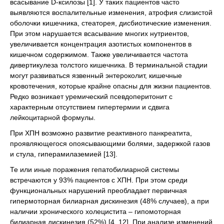
всасывание D-ксилозы [1]. У таких пациентов часто
выявляются воспалительные изменения, атрофия слизистой
оболочки кишечника, стеаторея, дисбиотические изменения.
При этом нарушается всасывание многих нутриентов,
увеличивается концентрация азотистых компонентов в
кишечном содержимом. Также увеличивается частота
дивертикулеза толстого кишечника. В терминальной стадии
могут развиваться язвенный энтероколит, кишечные
кровотечения, которые крайне опасны для жизни пациентов.
Редко возникает уремический псевдоперитонит с
характерным отсутствием гипертермии и сдвига
лейкоцитарной формулы.
При ХПН возможно развитие реактивного панкреатита,
проявляющегося опоясывающими болями, задержкой газов
и стула, гиперамилаземией [13].
Те или иные поражения гепатобилиарной системы
встречаются у 93% пациентов с ХПН. При этом среди
функциональных нарушений преобладает первичная
гипермоторная билиарная дискинезия (48% случаев), а при
наличии хронического холецистита – гипомоторная
билиарная дискинезия (52%) [4, 12]. При анализе изменений