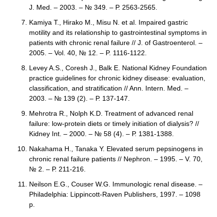
J. Med. – 2003. – № 349. – Р. 2563-2565.
Kamiya T., Hirako M., Misu N. et al. Impaired gastric
motility and its relationship to gastrointestinal symptoms in
patients with chronic renal failure // J. of Gastroenterol. –
2005. – Vol. 40, № 12. – P. 1116-1122.
Levey A.S., Coresh J., Balk E. National Kidney Foundation
practice guidelines for chronic kidney disease: evaluation,
classification, and stratification // Ann. Intern. Med. –
2003. – № 139 (2). – Р. 137-147.
Mehrotra R., Nolph K.D. Treatment of advanced renal
failure: low-protein diets or timely initiation of dialysis? //
Kidney Int. – 2000. – № 58 (4). – Р. 1381-1388.
Nakahama H., Tanaka Y. Elevated serum pepsinogens in
chronic renal failure patients // Nephron. – 1995. – V. 70,
№ 2. – Р. 211-216.
Neilson E.G., Couser W.G. Immunologic renal disease. –
Philadelphia: Lippincott-Raven Publishers, 1997. – 1098
p.