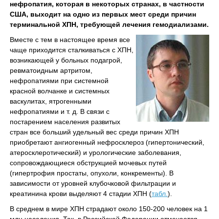
нефропатия, которая в некоторых странах, в частности
США, выходит на одно из первых мест среди причин
терминальной ХПН, требующей лечения гемодиализами.
Вместе с тем в настоящее время все
чаще приходится сталкиваться с ХПН,
возникающей у больных подагрой,
ревматоидным артритом,
нефропатиями при системной
красной волчанке и системных
васкулитах, ятрогенными
нефропатиями и т. д. В связи с
постарением населения развитых
стран все больший удельный вес среди причин ХПН
приобретают ангиогенный нефросклероз (гипертонический,
атеросклеротический) и урологические заболевания,
сопровождающиеся обструкцией мочевых путей
(гипертрофия простаты, опухоли, конкременты). В
зависимости от уровней клубочковой фильтрации и
креатинина крови выделяют 4 стадии ХПН (
табл.
).
В среднем в мире ХПН страдают около 150-200 человек на 1