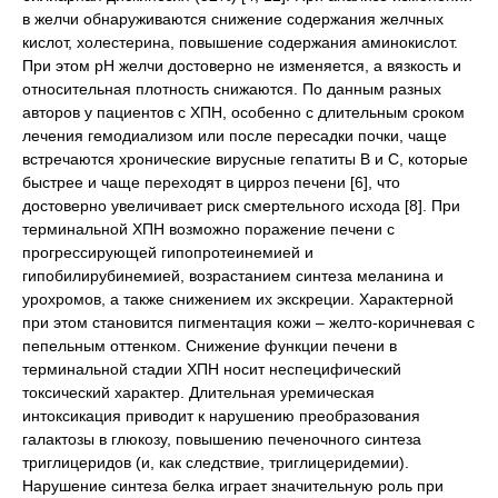
в желчи обнаруживаются снижение содержания желчных
кислот, холестерина, повышение содержания аминокислот.
При этом рН желчи достоверно не изменяется, а вязкость и
относительная плотность снижаются. По данным разных
авторов у пациентов с ХПН, особенно с длительным сроком
лечения гемодиализом или после пересадки почки, чаще
встречаются хронические вирусные гепатиты В и С, которые
быстрее и чаще переходят в цирроз печени [6], что
достоверно увеличивает риск смертельного исхода [8]. При
терминальной ХПН возможно поражение печени с
прогрессирующей гипопротеинемией и
гипобилирубинемией, возрастанием синтеза меланина и
урохромов, а также снижением их экскреции. Характерной
при этом становится пигментация кожи – желто-коричневая с
пепельным оттенком. Снижение функции печени в
терминальной стадии ХПН носит неспецифический
токсический характер. Длительная уремическая
интоксикация приводит к нарушению преобразования
галактозы в глюкозу, повышению печеночного синтеза
триглицеридов (и, как следствие, триглицеридемии).
Нарушение синтеза белка играет значительную роль при