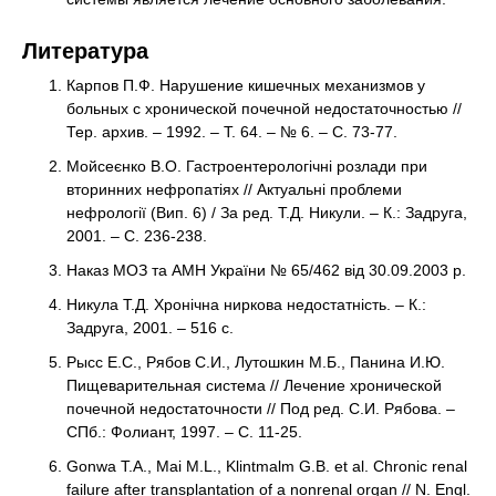
Литература
Карпов П.Ф. Нарушение кишечных механизмов у
больных с хронической почечной недостаточностью //
Тер. архив. – 1992. – Т. 64. – № 6. – С. 73-77.
Мойсеєнко В.О. Гастроентерологічні розлади при
вторинних нефропатіях // Актуальні проблеми
нефрології (Вип. 6) / За ред. Т.Д. Никули. – К.: Задруга,
2001. – С. 236-238.
Наказ МОЗ та АМН України № 65/462 від 30.09.2003 р.
Никула Т.Д. Хронічна ниркова недостатність. – К.:
Задруга, 2001. – 516 с.
Рысс Е.С., Рябов С.И., Лутошкин М.Б., Панина И.Ю.
Пищеварительная система // Лечение хронической
почечной недостаточности // Под ред. С.И. Рябова. –
СПб.: Фолиант, 1997. – С. 11-25.
Gonwa T.A., Mai M.L., Klintmalm G.B. et al. Chronic renal
failure after transplantation of a nonrenal organ // N. Engl.