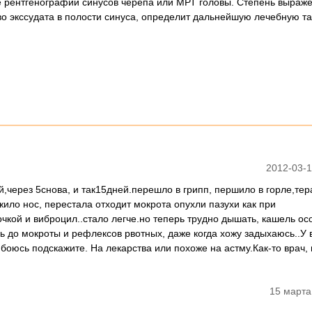
 рентгенографии синусов черепа или МРТ головы. Степень выраж
о экссудата в полости синуса, определит дальнейшую лечебную та
2012-03-1
й,через 5снова, и так15дней.перешло в грипп, першило в горле,т
ило нос, перестала отходит мокрота опухли пазухи как при
чкой и виброцил..стало легче.но теперь трудно дышать, кашель о
ь до мокроты и рефлексов рвотных, даже когда хожу задыхаюсь..У 
 боюсь подскажите. На лекарства или похоже на астму.Как-то врач, 
15 марта