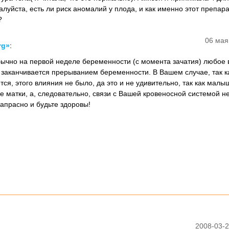
жалуйста, есть ли риск аномалий у плода, и как именно этот препар
?
06 мая
rg»
:
ычно на первой неделе беременности (с момента зачатия) любое
, заканчивается прерыванием беременности. В Вашем случае, так к
ся, этого влияния не было, да это и не удивительно, так как малы
е матки, а, следовательно, связи с Вашей кровеносной системой н
напрасно и будьте здоровы!
2008-03-2