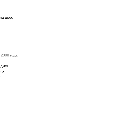
 на шее,
 2008 года
едких
его
т