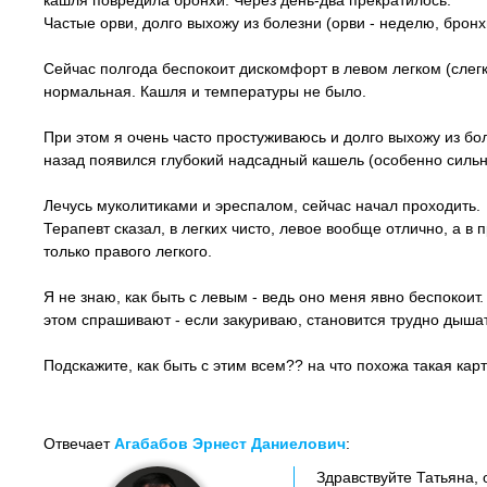
кашля повредила бронхи. Через день-два прекратилось.
Частые орви, долго выхожу из болезни (орви - неделю, брон
Сейчас полгода беспокоит дискомфорт в левом легком (слегка
нормальная. Кашля и температуры не было.
При этом я очень часто простуживаюсь и долго выхожу из бол
назад появился глубокий надсадный кашель (особенно сильн
Лечусь муколитиками и эреспалом, сейчас начал проходить.
Терапевт сказал, в легких чисто, левое вообще отлично, а 
только правого легкого.
Я не знаю, как быть с левым - ведь оно меня явно беспокоит.
этом спрашивают - если закуриваю, становится трудно дышат
Подскажите, как быть с этим всем?? на что похожа такая кар
Отвечает
Агабабов Эрнест Даниелович
:
Здравствуйте Татьяна,