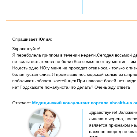
Спрашивает
Юлия
:
Здравствуйте!
Я переболела гриппом в течении недели.Сегодня восьмой де
нет,силы есть,голова не болит.Вся семья пьет аугментин - им
Но,есть одно НО:у меня не проходит отек носа - только с ти
белая густая слизь.Я промываю нос морской солью из шприца
побаливать область костей щек.При наклоне болей нет нигде
нет.Подскажите,пожалуйста,что делать? Очень жду ответа
Отвечает
Медицинский консультант портала «health-ua.o
Здравствуйте! Заложен
лицевого черепа, посл
является признаком нал
наклоне вперед не явл