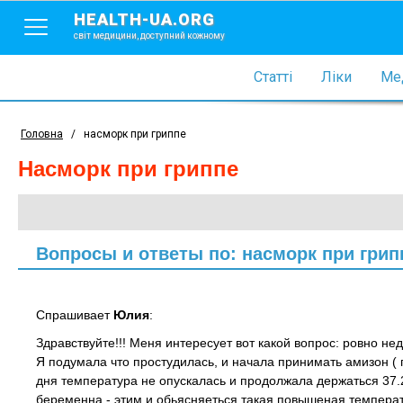
HEALTH-UA.ORG
світ медицини, доступний кожному
Статті
Ліки
Мед
Головна
/
насморк при гриппе
насморк при гриппе
Вопросы и ответы по: насморк при грип
Спрашивает
Юлия
:
Здравствуйте!!! Меня интересует вот какой вопрос: ровно не
Я подумала что простудилась, и начала принимать амизон ( п
дня температура не опускалась и продолжала держаться 37.2
беременна - этим и обьясняеться такая повышеная температу