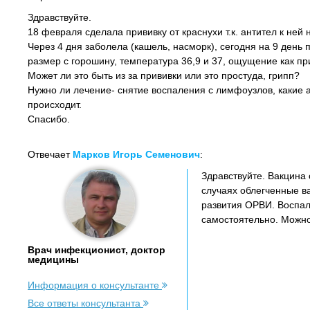
Здравствуйте.
18 февраля сделала прививку от краснухи т.к. антител к ней 
Через 4 дня заболела (кашель, насморк), сегодня на 9 день
размер с горошину, температура 36,9 и 37, ощущение как пр
Может ли это быть из за прививки или это простуда, грипп?
Нужно ли лечение- снятие воспаления с лимфоузлов, какие а
происходит.
Спасибо.
Отвечает
Марков Игорь Семенович
:
Здравствуйте. Вакцина 
случаях облегченные в
развития ОРВИ. Воспал
самостоятельно. Можно
Врач инфекционист, доктор
медицины
Информация о консультанте
Все ответы консультанта