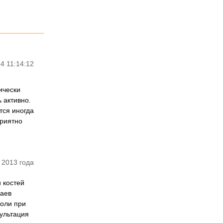
4 11:14:12
ически
 активно.
тся иногда
приятно
 2013 года
 костей
чаев
боли при
ультация