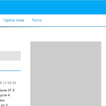
Гаряча тема
Тести
6 17:54:20
была 37.3.
устя 4
ась
 по 3