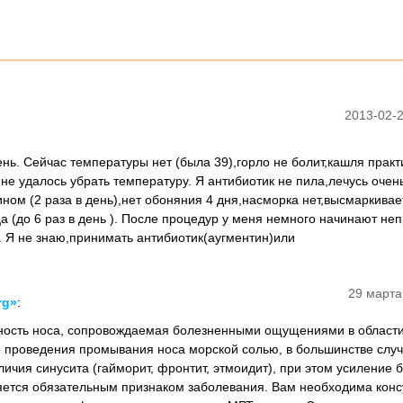
2013-02-2
нь. Сейчас температуры нет (была 39),горло не болит,кашля практ
 не удалось убрать температуру. Я антибиотик не пила,лечусь очень
зином (2 раза в день),нет обоняния 4 дня,насморка нет,высмаркивае
 (до 6 раз в день ). После процедур у меня немного начинают не
. Я не знаю,принимать антибиотик(аугментин)или
29 марта
rg»
:
ность носа, сопровождаемая болезненными ощущениями в области
е проведения промывания носа морской солью, в большинстве слу
ичия синусита (гайморит, фронтит, этмоидит), при этом усиление 
яется обязательным признаком заболевания. Вам необходима конс