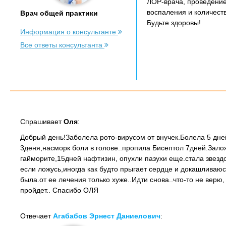
ЛОР-врача, проведение
воспаления и количеств
Врач общей практики
Будьте здоровы!
Информация о консультанте
Все ответы консультанта
Спрашивает
Оля
:
Добрый день!Заболела рото-вирусом от внучек.Болела 5 дне
3деня,насморк боли в голове..пропила Бисептол 7дней.Залож
гайморите,15дней нафтизин, опухли пазухи еще.стала звездо
если ложусь,иногда как будто прыгает сердце и докашливаюс
была.от ее лечения только хуже..Идти снова..что-то не верю,
пройдет.. Спасибо ОЛЯ
Отвечает
Агабабов Эрнест Даниелович
: