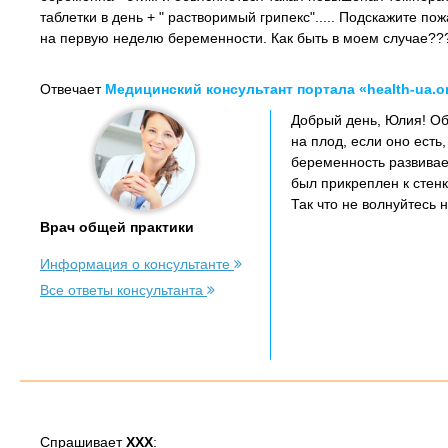
таблетки в день + " растворимый грипекс"..... Подскажите по
на первую неделю беременности. Как быть в моем случае??
Отвечает
Медицинский консультант портала «health-ua.o
Добрый день, Юлия! Об
на плод, если оно есть
беременность развивает
был прикреплен к стенк
Так что не волнуйтесь 
Врач общей практики
Информация о консультанте
Все ответы консультанта
Спрашивает
XXX
: