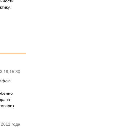
енности
ктику.
3 19:15:30
ерафлю
собенно
врача
говорит
 2012 года