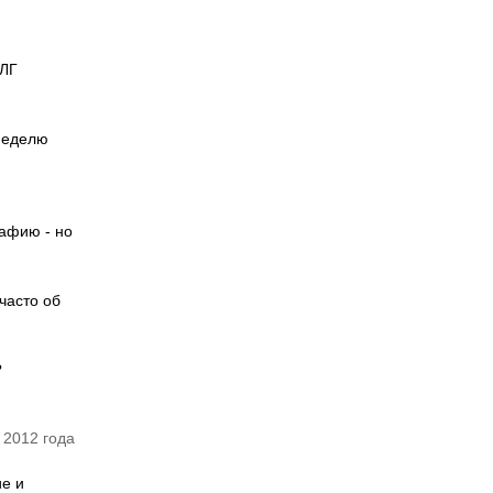
ФЛГ
 неделю
рафию - но
часто об
?
 2012 года
ие и