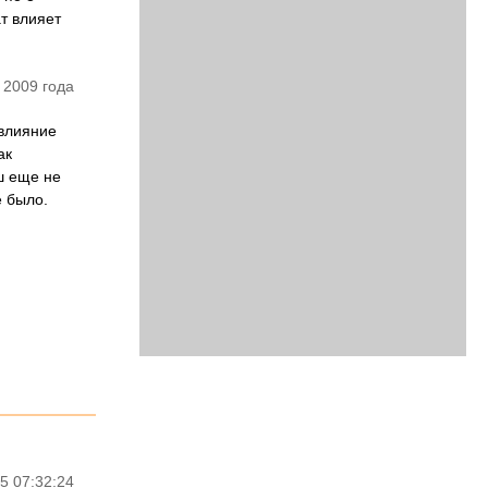
ат влияет
 2009 года
 влияние
ак
ш еще не
е было.
5 07:32:24