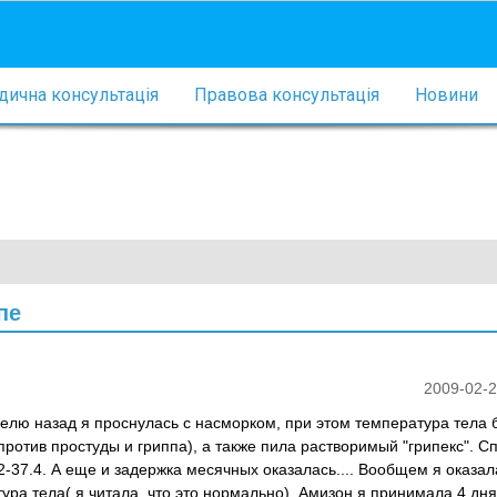
ична консультація
Правова консультація
Новини
пе
2009-02-2
делю назад я проснулась с насморком, при этом температура тела 
ротив простуды и гриппа), а также пила растворимый "грипекс". Сп
-37.4. А еще и задержка месячных оказалась.... Вообщем я оказал
ра тела( я читала, что это нормально). Амизон я принимала 4 дня