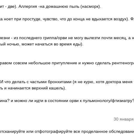
хит - две). Аллергия -на домашнюю пыль (насморк).
 ноет при простуде, чувство, что до конца не вдыхается воздух). 
езни - из последнего гриппа/орви не могу вылезти почти месяц, а
ый ночью, может начаться во время еды).
в правом совсем небольшое притупление и нужно сделать рентгеног
 И что делать с частыми бронхитами (я не курю, хотя доктора меня 
ь и начинается верхний кашель).
тина? и можно ли идти в состоянии орви к пульмонологу/фтизиатру
30 января
 отсканируйте или отфотографируйте все проделанное обследован