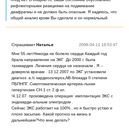
рефлекторными реакциями на поджимание
диафрагмы и не должно быть опасным. Я надеюсь, что
общий анализ крови Вы сделали и он нормальный.
Спрашивает
Наталья
:
2008-04-12 18:53:47
Мне 55 лет.Никогда не болело сердце.Каждый год
брала направление на ЭКГ .До 2000 г. была
тахикардия .Лечения сердца не назначали , Я --
доверяла врачам . 13.12.2007 по ЭКГ установили
диагноз :а./с кардиосклероз,АВ-блокада II степени
ПБПНПГ. Симптоматическая артериа-льная
гипертензия СН-1 ст. 2 ф кл.
!4.12.07. произведена операция: имплантация ЭКС с
эндокарди-альным электродом .
Сейчас ЭКС работает на 100% , но я быстро устаю и
плохо засыпаю .Какой прогноз на жизнь в
дальнейшем?Что мне делать?