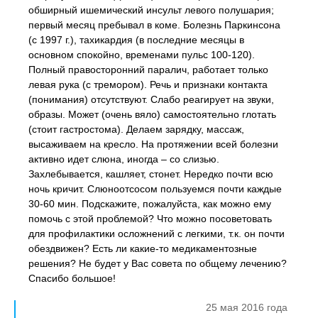
обширный ишемический инсульт левого полушария;
первый месяц пребывал в коме. Болезнь Паркинсона
(с 1997 г.), тахикардия (в последние месяцы в
основном спокойно, временами пульс 100-120).
Полный правосторонний паралич, работает только
левая рука (с тремором). Речь и признаки контакта
(понимания) отсутствуют. Слабо реагирует на звуки,
образы. Может (очень вяло) самостоятельно глотать
(стоит гастростома). Делаем зарядку, массаж,
высаживаем на кресло. На протяжении всей болезни
активно идет слюна, иногда – со слизью.
Захлебывается, кашляет, стонет. Нередко почти всю
ночь кричит. Слюноотсосом пользуемся почти каждые
30-60 мин. Подскажите, пожалуйста, как можно ему
помочь с этой проблемой? Что можно посоветовать
для профилактики осложнений с легкими, т.к. он почти
обездвижен? Есть ли какие-то медикаментозные
решения? Не будет у Вас совета по общему лечению?
Спасибо большое!
25 мая 2016 года