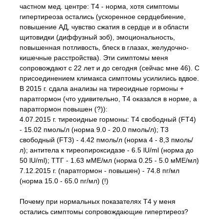
частном мед. центре: Т4 - норма, хотя симптомы
гипертиреоза остались (ускоренное сердцебиение,
повышение АД, чувство сжатия в сердце и в области
щитовидки (диффузный зоб), эмоциональность,
повышенная потливость, блеск в глазах, желудочно-
кишечные расстройства). Эти симптомы меня
сопровождают с 22 лет и до сегодня (сейчас мне 46). С
присоединением климакса симптомы усилились вдвое.
В 2015 г. сдала анализы на тиреоидные гормоны +
паратгормон (что удивительно, Т4 оказался в норме, а
паратгормон повышен (?)):
4.07.2015 г. тиреоидные гормоны: Т4 свободный (FT4)
- 15.02 пмоль/л (норма 9.0 - 20.0 пмоль/л); Т3
свободный (FT3) - 4.42 пмоль/л (норма 4 - 8,3 пмоль/
л); антитела к тиреопироксидазе - 6.5 lU/ml (норма до
50 lU/ml); ТТГ - 1.63 мМЕ/мл (норма 0.25 - 5.0 мМЕ/мл)
7.12.2015 г. (паратгормон - повышен) - 74.8 пг/мл
(норма 15.0 - 65.0 пг/мл) (!)
Почему при нормальных показателях Т4 у меня
остались симптомы сопровождающие гипертиреоз?