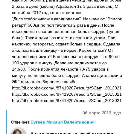
Адаптол 500мг 2 раза в день (месяц) Милдронат 500мг
2 раза в день (месяц) Афабазол 1т. 3 раза в месяц. С
сентября 2012 года ставят диагноз
"Дисметаболическая кардиопатия". Назначают "Эпилок
ретарт" 500мг по пол таблетки 2 раза в день. После
последнего лечения постоянная боль в сердце (тупая
боль). Тахикардия возникает в основном утром. При
наклонах, поворотах, отдает болью в сердце. Сдавала
анализы на щитовидку - в норме. Как лечиться? От
чего оно возникает? В основном тахикардия - от 90 до
100 ударов в минуту. Давление поднимается до
140/80. После принятия лекарств 70-75 ударов в
минуту, но ноющие боли в сердце. Анализ щитовидки и
ЭКГ прилагаю. Заранее спасибо.
http://dl.dropbox.com/u/87419207/results/SCam_20130219_180
http://dl.dropbox.com/u/87419207/results/SCam_20130219_180
http://dl.dropbox.com/u/87419207/results/SCam_20130219_180
06 марта 2013 года
Отвечает
Бугаёв Михаил Валентинович
:
Врач кардиохирург высшей категории