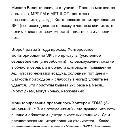
Михаил Валентинович, я в тупике... Прошла множество
анализов, МРТ ГМ и МРТ ШОП, рентгены
позвоночника, дважды Холтеровское мониторирование
ЭКГ (все исследования прохожу в частных клиниках, в
поликлинике нет возможности) - диагнозов и лечения
нет...
Второй раз за 2 года прохожу Холтеровское
мониторирование ЭКГ, но приступы (усиленное
сердцебиение (с перебоями), головокружение, сжатие
в области сердца и в области щитовидки, повышение
АД, чувство нехватки воздуха, холодный пот, днем -
шаткость при ходьбе и слабость в ногах) уловить не
удается. Эти приступы бывает 2-3 раза на месяц
(могут днем, могут ночью, неожиданно).
Мониторирование проводилось Холтером SDM3 (3-
канальный, с 3-мя отведениями) - это лучшее, что есть
в нашем областном центре в частных клиниках. Да и
расшифровка мониторирования отличается... Какие
характеристики этой модели Холтера ЭКГ? Что такое