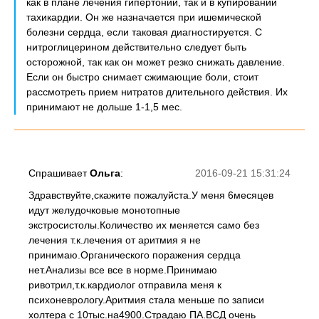
как в плане лечения гипертонии, так и в купировании
тахикардии. Он же назначается при ишемической
болезни сердца, если таковая диагностируется. С
нитроглицерином действительно следует быть
осторожной, так как он может резко снижать давление.
Если он быстро снимает сжимающие боли, стоит
рассмотреть прием нитратов длительного действия. Их
принимают не дольше 1-1,5 мес.
Спрашивает
Ольга
:
2016-09-21 15:31:24
Здравствуйте,скажите пожалуйста.У меня 6месяцев
идут желудочковые монотопные
экстросистолы.Количество их меняется само без
лечения т.к.лечения от аритмия я не
принимаю.Органического поражения сердца
нет.Анализы все все в норме.Принимаю
ривотрил,т.к.кардиолог отправила меня к
психоневрологу.Аритмия стала меньше по записи
холтера с 10тыс.на4900.Страдаю ПА.ВСД очень