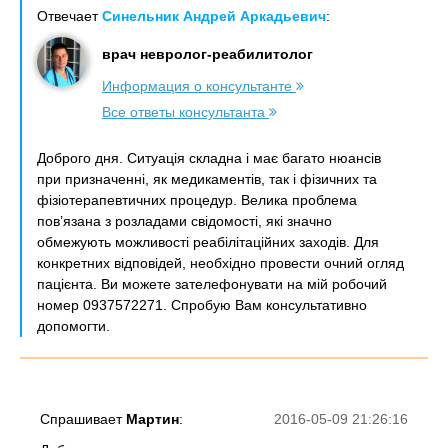
Отвечает
Синельник Андрей Аркадьевич
:
врач невролог-реабилитолог
Информация о консультанте
Все ответы консультанта
Доброго дня. Ситуація складна і має багато нюансів
при призначенні, як медикаментів, так і фізичних та
фізіотерапевтичних процедур. Велика проблема
пов’язана з розладами свідомості, які значно
обмежують можливості реабілітаційних заходів. Для
конкретних відповідей, необхідно провести очний огляд
пацієнта. Ви можете зателефонувати на мій робочий
номер 0937572271. Спробую Вам консультативно
допомогти.
Спрашивает
Мартин
:
2016-05-09 21:26:16