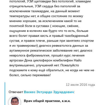
потологий, УЗИ щетовидки без потологий, хламидии
отрицательные, УЗИ сердца без патологий за
исключением тахикардии, на данный момент
температуры нет, и общее состояние по моему
мнению хорошее, за исключением какой то не
понятной боли в суставах ( ноющие, сжёние,
ощущение в коленях как будто что то есть, больше
всего болит правая кисть и правый тазобедренный
сустав, и правое плече, раньше при занятиях спортом
я их травмировал) диагноз ревматолога данных за
аутэимунное рематическое заболевание нет, диагноз
невролога фибромиалгия, прошёл курс лечения
артрозан Дона циклоферон комбилифен Найз
внутримышечно, улучшений нет. Пожалуйсто
подскажите к кому ещё обратиться, не когда не чем не
болел, сильно переживаю!
12 июля 2016 года
Отвечает
Васкес Эстуардо Эдуардович
:
Врач общей практики, к.м.н.