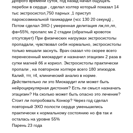
Доброго времени суток, год назад начал ощущать
перебои в сердце , сделал холтер который показал 14
тыс экстросистол,750 парных ,1 приступ
пароксозмиальной тахикардии (чсс 130 20 секунд) ,
Потом сделал ЭХО ( умеренная делитация лж,пп,лп,
фв=55%, пролапс мк 2 стадии (обратный кровоток
отсутсвует) При физических нагрузках экстросистолы
пропадали, чувствовал себя нормально, экстросистолы
только мешали заснуть. Врач сказал что скорее всего
перенесенный миокардит и назначил этацизин 2 раза в
сутки магней б6 и кориол. Экстросистолы практически
пропали , на повторном холтере всего 180 эпизодов.
Калий, ттг, т4, клинический анализ в норме.
Действительно ли это Миокардит или может быть
нейроциркулярная дистония? Есть ли смысл назначать
этацизин? На сколько может быть опасно это лечение?
Стоит ли попробовать Конкор? Через год сделал
повторный ЭХО полости сердце уменьшились
практически к нормальному состоянию но фв так и
осталась на уровне 55%
Парень 23 года