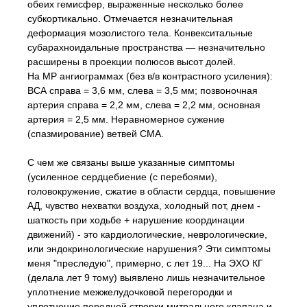
обеих гемисфер, выраженные несколько более
субкортикально. Отмечается незначительная
деформация мозолистого тела. Конвекситальные
субарахноидальные пространства — незначительно
расширены в проекции полюсов высот долей.
На МР ангиограммах (без в/в контрастного усиления):
ВСА справа = 3,6 мм, слева = 3,5 мм; позвоночная
артерия справа = 2,2 мм, слева = 2,2 мм, основная
артерия = 2,5 мм. Неравномерное сужение
(спазмирование) ветвей СМА.
С чем же связаны выше указанные симптомы
(усиленное сердцебиение (с перебоями),
головокружение, сжатие в области сердца, повышение
АД, чувство нехватки воздуха, холодный пот, днем -
шаткость при ходьбе + нарушение координации
движений) - это кардиологические, неврологические,
или эндокринологические нарушения? Эти симптомы
меня "преследую", примерно, с лет 19... На ЭХО КГ
(делала лет 9 тому) выявлено лишь незначительное
уплотнение межжелудочковой перегородки и
уплотнение передней створки митрального клапана и