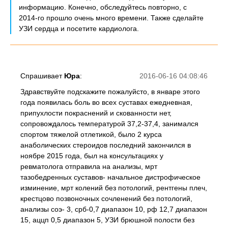
информацию. Конечно, обследуйтесь повторно, с
2014-го прошло очень много времени. Также сделайте
УЗИ сердца и посетите кардиолога.
Спрашивает
Юра
:
2016-06-16 04:08:46
Здравствуйте подскажите пожалуйсто, в январе этого
года появилась боль во всех суставах ежедневная,
припухлости покраснений и скованности нет,
сопровождалось температурой 37,2-37,4, занимался
спортом тяжелой отлетикой, было 2 курса
анаболических стероидов последний закончился в
ноябре 2015 года, был на консультациях у
ревматолога отправила на анализы, мрт
тазобедренных суставов- начальное дистрофическое
изминение, мрт колений без потологий, рентгены плеч,
крестцово позвоночных сочленений без потологий,
анализы соэ- 3, срб-0,7 диапазон 10, рф 12,7 диапазон
15, аццп 0,5 диапазон 5, УЗИ брюшной полости без