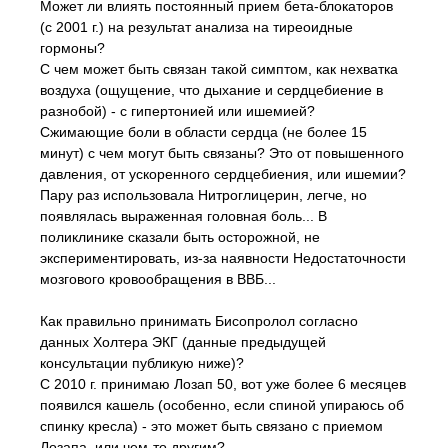
Может ли влиять постоянный прием бета-блокаторов
(с 2001 г.) на результат анализа на тиреоидные
гормоны?
С чем может быть связан такой симптом, как нехватка
воздуха (ощущение, что дыхание и сердцебиение в
разнобой) - с гипертонией или ишемией?
Сжимающие боли в области сердца (не более 15
минут) с чем могут быть связаны? Это от повышенного
давления, от ускоренного сердцебиения, или ишемии?
Пару раз использовала Нитроглицерин, легче, но
появлялась выраженная головная боль... В
поликлинике сказали быть осторожной, не
экспериментировать, из-за наявности Недостаточности
мозгового кровообращения в ВВБ...
Как правильно принимать Бисопролол согласно
данных Холтера ЭКГ (данные предыдущей
консультации публикую ниже)?
С 2010 г. принимаю Лозап 50, вот уже более 6 месяцев
появился кашель (особенно, если спиной упираюсь об
спинку кресла) - это может быть связано с приемом
Лозапа, или чем-то другим?