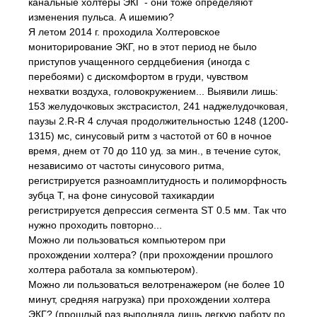
канальные холтеры ЭКГ - они тоже определяют
изменения пульса. А ишемию?
Я летом 2014 г. проходила Холтеровское
мониторирование ЭКГ, но в этот период не было
приступов учащенного сердцебиения (иногда с
перебоями) с дискомфортом в груди, чувством
нехватки воздуха, головокружением... Выявили лишь:
153 желудочковых экстрасистол, 241 наджелудочковая,
паузы 2.R-R 4 случая продолжительностью 1248 (1200-
1315) мс, синусовый ритм з частотой от 60 в ночное
время, днем от 70 до 110 уд. за мин., в течение суток,
независимо от частоты синусового ритма,
регистрируется разноамплитудность и полиморфность
зубца Т, на фоне синусовой тахикардии
регистрируется депрессия сегмента ST 0.5 мм. Так что
нужно проходить повторно...
Можно ли пользоваться компьютером при
прохождении холтера? (при прохождении прошлого
холтера работала за компьютером).
Можно ли пользоваться велотренажером (не более 10
минут, средняя нагрузка) при прохождении холтера
ЭКГ? (прошлый раз выполняла лишь легкую работу по