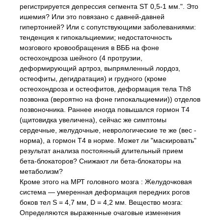
регистрируется депрессия сегмента ST 0,5-1 мм.". Это
ишемия? Или это повязано с давней-давней
гипертонией? Или с сопутствующими заболеваниями:
тенденция к гипокальциемии; недостаточность
мозгового кровообращения в ВББ на фоне
остеохондроза шейного (4 протрузии,
деформирующий артроз, выпрямленный лордоз,
остеофиты, дегидратация) и грудного (кроме
остеохондроза и остеофитов, деформация тела Th8
позвонка (вероятно на фоне гипокальциемии)) отделов
позвоночника. Раннее иногда повышался гормон Т4
(щитовидка увеличена), сейчас же симптомы
сердечные, желудочные, неврологические те же (вес -
норма), а гормон Т4 в норме. Может ли "маскировать"
результат анализа постоянный длительный прием
бета-блокаторов? Снижают ли бета-блокаторы на
метаболизм?
Кроме этого на МРТ головного мозга : Желудочковая
система — умеренная деформация передних рогов
боков тел S = 4,7 мм, D = 4,2 мм. Вещество мозга:
Определяются выраженные очаговые изменения