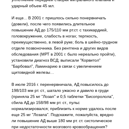
ударный объем 45 мл.
И еще... В 2001 г. пришлось сильно понервничать
(довели), после чего появились длительное
повышение АД до 175/110 мм рт.ст. с тахикардией,
головокружение, слабость в ногах; терпкость,
преимущественно, в левой руке; боль в шейно-грудном
отделе позвоночника. Без рентгена и других видов
обследования (МРТ в 2001 г. было нереально пройти),
установили диагноз ВСД; выписали "Корвитол"
"Барбовал", Ламинарию в связи с увеличением
щитовидной железы…
В июле 2016 г. перенервничала, АД повысилось до
198/103 мм рт. ст., шатало ужасно и давило в груди
(приняла 25 мг "Лозап" и 0,5 таблетки "Бисопролола",
сбила АД до 158/98 мм рт. ст., пульс
нормализировался; приблизить к норме удалось после
еще 25 мг "Лозапа". Подскажите, пожалуйста, вредно
ли повышение АД выше 180 мм рт. ст. систолическое
при недостаточности мозгового кровообращения?