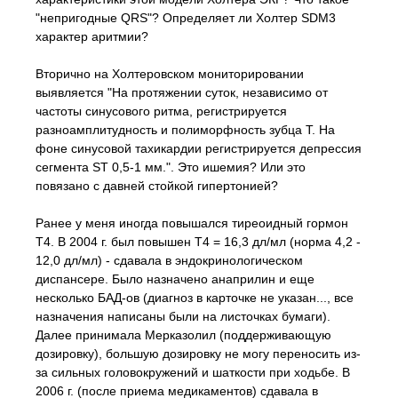
"непригодные QRS"? Определяет ли Холтер SDM3
характер аритмии?
Вторично на Холтеровском мониторировании
выявляется "На протяжении суток, независимо от
частоты синусового ритма, регистрируется
разноамплитудность и полиморфность зубца Т. На
фоне синусовой тахикардии регистрируется депрессия
сегмента ST 0,5-1 мм.". Это ишемия? Или это
повязано с давней стойкой гипертонией?
Ранее у меня иногда повышался тиреоидный гормон
Т4. В 2004 г. был повышен Т4 = 16,3 дл/мл (норма 4,2 -
12,0 дл/мл) - сдавала в эндокринологическом
диспансере. Было назначено анаприлин и еще
несколько БАД-ов (диагноз в карточке не указан..., все
назначения написаны были на листочках бумаги).
Далее принимала Мерказолил (поддерживающую
дозировку), большую дозировку не могу переносить из-
за сильных головокружений и шаткости при ходьбе. В
2006 г. (после приема медикаментов) сдавала в