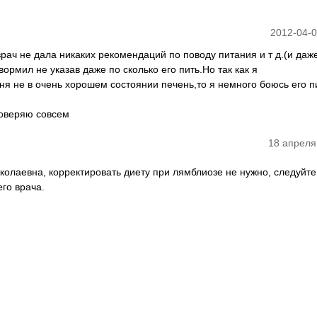
2012-04-0
рач не дала никаких рекомендаций по поводу питания и т д.(и даж
ормил не указав даже по сколько его пить.Но так как я
я не в очень хорошем состоянии печень,то я немного боюсь его п
доверяю совсем
18 апреля
колаевна, корректировать диету при лямблиозе не нужно, следуйте
го врача.