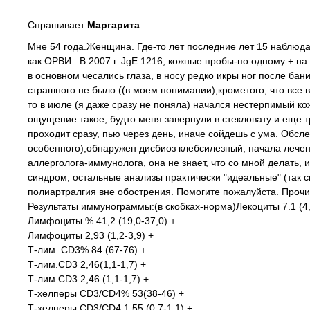
Спрашивает
Маргарита
:
Мне 54 года.Женщина. Где-то лет последние лет 15 наблюда
как ОРВИ . В 2007 г. JgE 1216, кожные пробы-по одному + н
в основном чесались глаза, в носу редко икры ног после бан
страшного не было ((в моем понимании),крометого, что все вр
то в июле (я даже сразу не поняла) начался нестерпимый кож
ощущение такое, будто меня завернули в стекловату и еще тр
проходит сразу, пью через день, иначе сойдешь с ума. Обсле
особенного),обнаружен дисбиоз клебсилезный, начала лече
аллерголога-иммунолога, она не знает, что со мной делать,
синдром, остальные анализы практически "идеальные" (так ск
полиартралгия вне обострения. Помогите пожалуйста. Прочит
Результаты иммунограммы:(в скобках-норма)Лекоциты 7.1 (4,
Лимфоциты % 41,2 (19,0-37,0) +
Лимфоциты 2,93 (1,2-3,9) +
Т-лим. СD3% 84 (67-76) +
Т-лим.CD3 2,46(1,1-1,7) +
Т-лим.CD3 2,46 (1,1-1,7) +
Т-хелперы CD3/CD4% 53(38-46) +
Т-хелперы CD3/СD4 1,55 (0,7-1,1) +