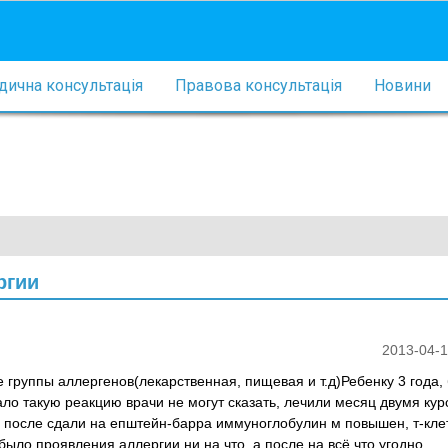
ична консультація
Правова консультація
Новини
ргии
2013-04-1
е группы аллергенов(лекарственная, пищевая и т.д)Ребенку 3 года,
ало такую реакцию врачи не могут сказать, лечили месяц двумя ку
, после сдали на епштейн-барра иммуноглобулин м повышен, т-кл
было проявления аллергии ни на что, а после на всё что угодно.