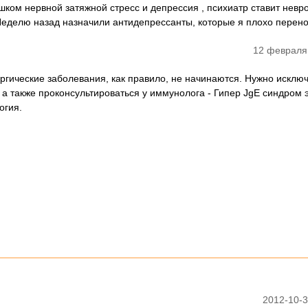
шком нервной затяжной стресс и депрессия , психиатр ставит невр
 Неделю назад назначили антидепрессанты, которые я плохо перен
12 февраля
ргические заболевания, как правило, не начинаются. Нужно исклю
 а также проконсультироваться у иммунолога - Гипер JgE синдром э
огия.
2012-10-3