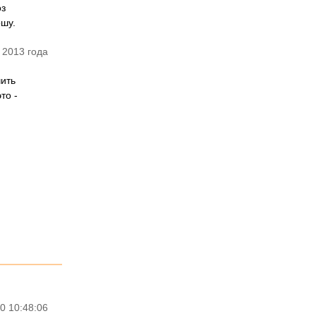
оз
ошу.
 2013 года
чить
то -
0 10:48:06