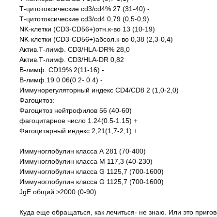
Т-цитотоксические cd3/cd4% 27 (31-40) -
Т-цитотоксические cd3/cd4 0,79 (0,5-0,9)
NK-клетки (CD3-CD56+)отн.к-во 13 (10-19)
NK-клетки (CD3-CD56+)абсол.к-во 0,38 (2,3-0,4)
Актив.Т-лимф. CD3/HLA-DR% 28,0
Актив.Т-лимф. CD3/HLA-DR 0,82
В-лимф. CD19% 2(11-16) -
В-лимф.19 0.06(0.2-.0.4) -
Иммунорегуляторный индекс CD4/CD8 2 (1,0-2,0)
Фагоцитоз:
Фагоцитоз нейтрофилов 56 (40-60)
фагоцитарное число 1.24(0.5-1.15) +
Фагоцитарный индекс 2,21(1,7-2,1) +
Иммуноглобулин класса А 281 (70-400)
Иммуноглобулин класса М 117,3 (40-230)
Иммуноглобулин класса G 1125,7 (700-1600)
Иммуноглобулин класса G 1125,7 (700-1600)
JgE общий >2000 (0-90)
Куда еще обращаться, как лечиться- не знаю. Или это приг