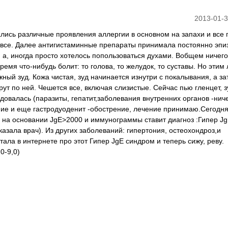
2013-01-3
лись различные проявления аллергии в основном на запахи и все
а все. Далее антигистаминные препараты принимала постоянно эпи
и а, иногда просто хотелось попользоваться духами. Вобщем ничего
емя что-нибудь болит: то голова, то желудок, то суставы. Но этим 
ный зуд. Кожа чистая, зуд начинается изнутри с покалывания, а за
ут по ней. Чешется все, включая слизистые. Сейчас пью гленцет, з
довалась (паразиты, гепатит,заболевания внутренних органов -нич
ние и еще гастродуоденит -обострение, лечение принимаю.Сегодня
 и на основании JgE>2000 и иммунограммы ставит диагноз :Гипер J
азала врач). Из других заболеваний: гипертония, остеохондроз,и
ала в интернете про этот Гипер JgE синдром и теперь сижу, реву.
0-9,0)