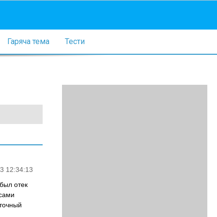
Гаряча тема
Тести
3 12:34:13
 был отек
рсами
еточный