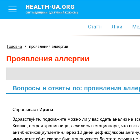
HEALTH-UA.ORG
світ медицини, доступний кожному
Статті
Ліки
Мед
Головна
/
проявления аллергии
проявления аллергии
Вопросы и ответы по: проявления алле
Спрашивает
Ирина
:
Здравствуйте, подскажите можно ли у вас сдать анализ на вс
Квинке, острая крапивница, лечились в стационаре, что вызв
антибиотиков(аугментин,через 10 дней цефикс)якобы ангину
иммунитет сбит, скорее был мононуклеоз.До этого случая не 