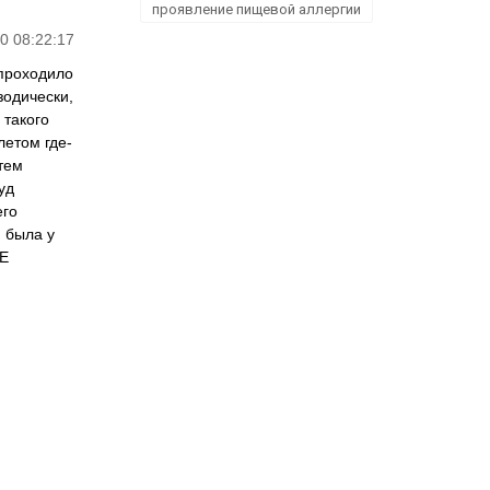
проявление пищевой аллергии
0 08:22:17
 проходило
зодически,
 такого
летом где-
тем
уд
его
 была у
gE