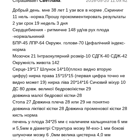
Спрашивает
Светлана
:
2016-05-20 11:09:42
Добрый день. мне 38 лет 1 узи все в норме ,Скрининг
11 нель -норма.Прошу прокомментировать результаты
2 узи срок 19 недель 3 дня
Сердцебиения - ритмичне 148 уд/хв рух плода
-нормальниний
БПР-45 ЛПР-64 Окружн. голови-70 Цефалічний індекс-
норма
Мозочок 21 Інтраокулярний розмір-10 СДГК-40 СДЖ-42
Окружність живота 142
Серце-19*17 Шлунок 14*10(плохо видно вторую
цифру) нирка права 15*15*15 (первая цифра точно не
видно может 19) нирка ліва 20*14*16 Сичовий міхур 10
ДС 80 довж. великої бедровоїкістки 29
довжина малої бедрової кістки-28
Стопа 27 Довжина плеча 28 или 29 не понятно
довжина ліктівої кістки 28 Довжина променової кістки 28
кисть норма
печень у плода 34*25 мм с наличием кальцинатов 6 мм
и 5,5мм в діаметрі Структура мозку М-ехо-1 мм бокові
шлуночки мозку 6 ,0мм велика цистерна 4,0 мм