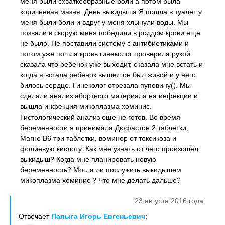
меня были схваткообразные боли а потом была
коричневая мазня. День выкидыша Я пошла в туалет у
меня были боли и вдруг у меня хлынули воды. Мы
позвали в скорую меня победили в роддом крови еще
не было. Не поставили систему с антибиотиками и
потом уже пошла кровь гинеколог проверила рукой
сказала что ребенок уже выходит, сказала мне встать и
когда я встала ребенок вышел он был живой и у него
билось сердце. Гинеколог отрезала пуповину((. Мы
сделали анализ абортного материала на инфекции и
вышла инфекция микоплазма хоминис.
Гистологический анализ еще не готов. Во время
беременности я принимала Дюфастон 2 таблетки,
Магне B6 три таблетки, воминор от токсикоза и
фолиевую кислоту. Как мне узнать от чего произошел
выкидыш? Когда мне планировать новую
беременность? Могла ли послужить выкидышем
микоплазма хоминис ? Что мне делать дальше?
23 августа 2016 года
Отвечает
Палыга Игорь Евгеньевич
: