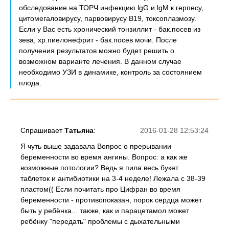
обследование на ТОРЧ инфекцию lgG и lgM к герпесу,
цитомегаловирусу, парвовирусу В19, токсоплазмозу.
Если у Вас есть хронический тонзиллит - бак.посев из
зева, хр.пиелонефрит - бак.посев мочи. После
получения результатов можно будет решить о
возможном варианте лечения. В данном случае
необходимо УЗИ в динамике, контроль за состоянием
плода.
Спрашивает
Татьяна
:
2016-01-28 12:53:24
Я чуть выше задавала Вопрос о прерывании
беременности во время ангины. Вопрос: а как же
возможные потологии? Ведь я пила весь букет
таблеток и антибиотики на 3-4 неделе! Лежала с 38-39
пластом(( Если почитать про Цифран во время
беременности - противопоказан, порок сердца может
быть у ребёнка... также, как и парацетамол может
ребёнку "передать" проблемы с дыхательными