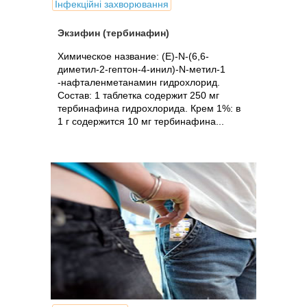
Інфекційні захворювання
Экзифин (тербинафин)
Химическое название: (Е)-N-(6,6-
диметил-2-гептон-4-инил)-N-метил-1
-нафталенметанамин гидрохлорид.
Состав: 1 таблетка содержит 250 мг
тербинафина гидрохлорида. Крем 1%: в
1 г содержится 10 мг тербинафина...