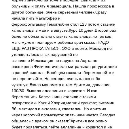
норме.Гинекология тоже в порядке. Выписали из
больницы и опять я замерцала. Нашла профессора в
другой больнице, очень серьезный человек.Сразу
начала пить мальтофер и
феррофольгамму.Гемоглобин стал 123 потом,ставили
капельницы в мае и в августе.Курс 10 дней.Второй раз
было не обязательно ставить капельницы,но так как
мы с мужем планируем ребенка врач сказал НАДО
ЕЩЕ РАЗ ПРОКАПАТЬСЯ. ЭХО в норме. Миокард не
утолщен.Локальных нарушений не
выявлено.Релаксация не нарушена.Аорта не
расширена.Физиологическая митральная регургитация
в ранней систоле. Вообщем сказали -беременнейте и
не переживайте. Но сегодня очень плохо себя
чувствую.Взяла монометр а там Аритмия, давление
130/80. Выпила аллапинин и корвитол. И как
беременнить. Капельницы ставили с такими
лекарствоми- Калий Хлорид,магний сульфат, витамин
В6, мексидол и актовегин, глиателин. Но аритмия
через короткий промежуток опять начинается.Сегодня
общалась с врачом он сказал:"Аритмия все ровно
будет проявляться,пейте аллапинин и корвитол и не