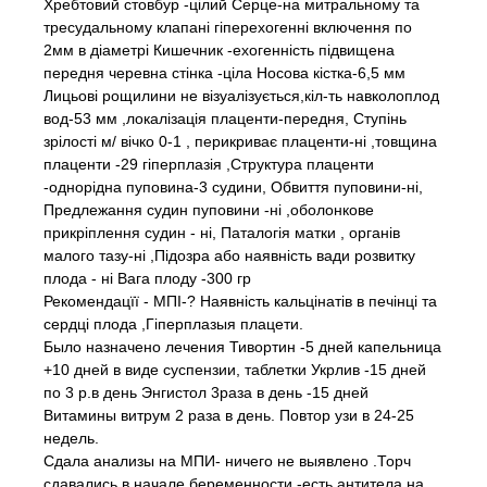
Хребтовий стовбур -цілий Серце-на митральному та
тресудальному клапані гіперехогенні включення по
2мм в діаметрі Кишечник -ехогенність підвищена
передня черевна стінка -ціла Носова кістка-6,5 мм
Лицьові рощилини не візуалізується,кіл-ть навколоплод
вод-53 мм ,локалізація плаценти-передня, Ступінь
зрілості м/ вічко 0-1 , перикриває плаценти-ні ,товщина
плаценти -29 гіперплазія ,Структура плаценти
-однорідна пуповина-3 судини, Обвиття пуповини-ні,
Предлежання судин пуповини -ні ,оболонкове
прикріплення судин - ні, Паталогія матки , органів
малого тазу-ні ,Підозра або наявність вади розвитку
плода - ні Вага плоду -300 гр
Рекомендацїї - МПІ-? Наявність кальцінатів в печінці та
сердці плода ,Гіперплазыя плацети.
Было назначено лечения Тивортин -5 дней капельница
+10 дней в виде суспензии, таблетки Укрлив -15 дней
по 3 р.в день Энгистол 3раза в день -15 дней
Витамины витрум 2 раза в день. Повтор узи в 24-25
недель.
Сдала анализы на МПИ- ничего не выявлено .Торч
сдавались в начале беременности -есть антитела на