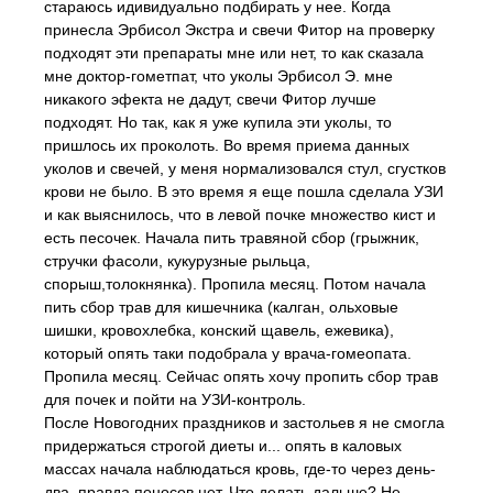
стараюсь идивидуально подбирать у нее. Когда
принесла Эрбисол Экстра и свечи Фитор на проверку
подходят эти препараты мне или нет, то как сказала
мне доктор-гометпат, что уколы Эрбисол Э. мне
никакого эфекта не дадут, свечи Фитор лучше
подходят. Но так, как я уже купила эти уколы, то
пришлось их проколоть. Во время приема данных
уколов и свечей, у меня нормализовался стул, сгустков
крови не было. В это время я еще пошла сделала УЗИ
и как выяснилось, что в левой почке множество кист и
есть песочек. Начала пить травяной сбор (грыжник,
стручки фасоли, кукурузные рыльца,
спорыш,толокнянка). Пропила месяц. Потом начала
пить сбор трав для кишечника (калган, ольховые
шишки, кровохлебка, конский щавель, ежевика),
который опять таки подобрала у врача-гомеопата.
Пропила месяц. Сейчас опять хочу пропить сбор трав
для почек и пойти на УЗИ-контроль.
После Новогодних праздников и застольев я не смогла
придержаться строгой диеты и... опять в каловых
массах начала наблюдаться кровь, где-то через день-
два, правда поносов нет. Что делать дальше? Не