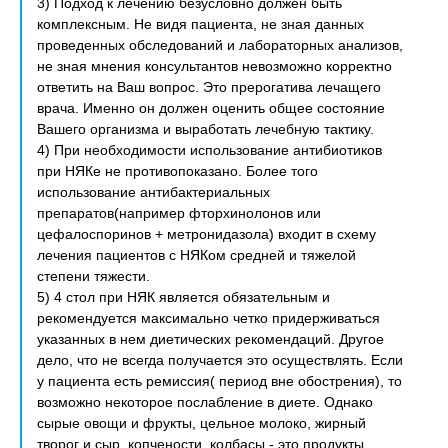
3) Подход к лечению безусловно должен быть
комплексным. Не видя пациента, не зная данных
проведенных обследований и лабораторных анализов,
не зная мнения консультантов невозможно корректно
ответить на Ваш вопрос. Это прерогатива лечащего
врача. Именно он должен оценить общее состояние
Вашего организма и выработать лечебную тактику.
4) При необходимости использование антибиотиков
при НЯКе не противопоказано. Более того
использование антибактериальных
препаратов(например фторхинолонов или
цефалоспоринов + метронидазола) входит в схему
лечения пациентов с НЯКом средней и тяжелой
степени тяжести.
5) 4 стол при НЯК является обязательным и
рекомендуется максимально четко придерживаться
указанных в нем диетических рекомендаций. Другое
дело, что не всегда получается это осуществлять. Если
у пациента есть ремиссия( период вне обострения), то
возможно некоторое послабление в диете. Однако
сырые овощи и фрукты, цельное молоко, жирный
творог и сыр, копчености, колбасы - это продукты,