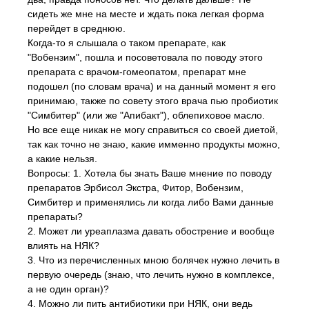
сидеть же мне на месте и ждать пока легкая форма
перейдет в среднюю.
Когда-то я слышала о таком препарате, как
"Вобензим", пошла и посоветовала по поводу этого
препарата с врачом-гомеопатом, препарат мне
подошел (по словам врача) и на данный момент я его
принимаю, также по совету этого врача пью пробиотик
"Симбитер" (или же "Апибакт"), облепиховое масло.
Но все еще никак не могу справиться со своей диетой,
так как точно не знаю, какие имменно продукты можно,
а какие нельзя.
Вопросы: 1. Хотела бы знать Ваше мнение по поводу
препаратов Эрбисол Экстра, Фитор, Вобензим,
Симбитер и применялись ли когда либо Вами данные
препараты?
2. Может ли уреаплазма давать обострение и вообще
влиять на НЯК?
3. Что из перечисленных мною болячек нужно лечить в
первую очередь (знаю, что лечить нужно в комплексе,
а не один орган)?
4. Можно ли пить антибиотики при НЯК, они ведь