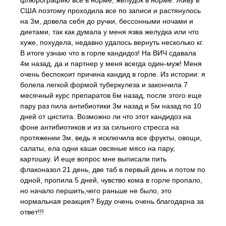
флюрографию все в норме, желудок в норме. Живу в
США поэтому проходила все по записи и растянулось
на 3м, довела себя до ручки, бессонными ночами и
диетами, так как думала у меня язва желудка или что
хуже, похудела, недавно удалось вернуть несколько кг.
В итоге узнаю что в горле кандидоз! На ВИЧ сдавала
4м назад, да и партнер у меня всегда один-муж! Меня
очень беспокоит причина кандид в горле. Из истории: я
болела легкой формой туберкулеза и закончила 7
месячный курс препаратов 6м назад, после этого еще
пару раз пила антибиотики 3м назад и 5м назад по 10
дней от цистита. Возможно ли что этот кандидоз на
фоне антибиотиков и из за сильного стресса на
протяжении 3м, ведь я исключила все фрукты, овощи,
салаты, ела одни каши овсяные мясо на пару,
картошку. И еще вопрос мне выписали пить
флаконазол 21 день, две таб в первый день и потом по
одной, пропила 5 дней, чувство кома в горле пропало,
но начало першить,чего раньше не было, это
нормальная реакция? Буду очень очень благодарна за
ответ!!!