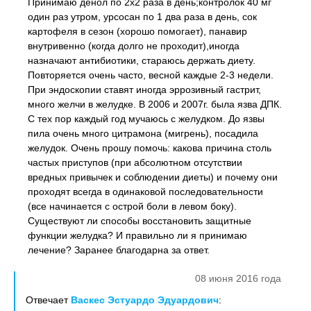
Принимаю денол по 2х2 раза в день;контролок 40 мг
один раз утром, урсосан по 1 два раза в день, сок
картофеля в сезон (хорошо помогает), панавир
внутривенно (когда долго не проходит),иногда
назначают антибиотики, стараюсь держать диету.
Повторяется очень часто, весной каждые 2-3 недели.
При эндоскопии ставят иногда эррозивный гастрит,
много желчи в желудке. В 2006 и 2007г. была язва ДПК.
С тех пор каждый год мучаюсь с желудком. До язвы
пила очень много цитрамона (мигрень), посадила
желудок. Очень прошу помочь: какова причина столь
частых приступов (при абсолютном отсутствии
вредных привычек и соблюдении диеты) и почему они
проходят всегда в одинаковой последовательности
(все начинается с острой боли в левом боку).
Существуют ли способы восстановить защитные
функции желудка? И правильно ли я принимаю
лечение? Заранее благодарна за ответ.
08 июня 2016 года
Отвечает
Васкес Эстуардо Эдуардович
: