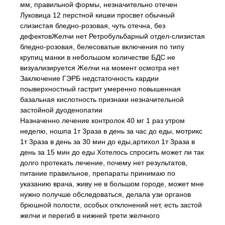
мм, правильной формы, незначительно отечен
Луковица 12 перстной кишки просвет обычный
слизистая бледно-розовая, чуть отечна, без
дефектовЖелчи нет Ретробульбарный отдел-слизистая
бледно-розовая, белесоватые включения по типу
крупиц манки в небольшом количестве БДС не
визуализируется Желчи на момент осмотра нет
Заключение ГЭРБ недстаточность кардии
поыверхностный гастрит умеренно повышенная
базальная кислотность признаки незначительной
застойной дуоденопатии
Назначенно лечение контролок 40 мг 1 раз утром
неделю, ношпа 1т 3раза в день за час до еды, мотрикс
1т 3раза в день за 30 мин до еды,артихол 1т 3раза в
день за 15 мин до еды Хотелось спросить может ли так
долго протекать лечение, почему нет результатов,
питание правильное, препараты принимаю по
указанию врача, живу не в большом городе, может мне
нужно получше обследоваться, делала узи органов
брюшной полости, особых отклонений нет, есть застой
желчи и перегиб в нижней трети желчного