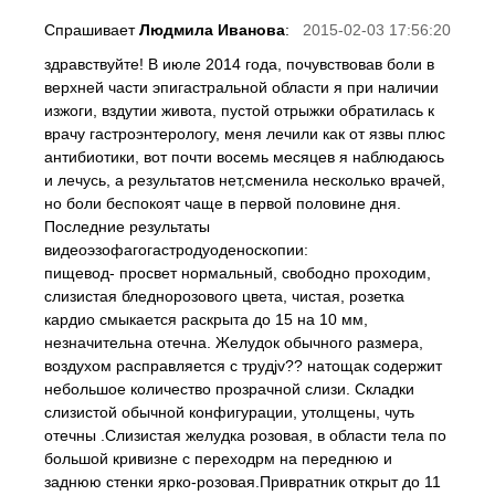
Спрашивает
Людмила Иванова
:
2015-02-03 17:56:20
здравствуйте! В июле 2014 года, почувствовав боли в
верхней части эпигастральной области я при наличии
изжоги, вздутии живота, пустой отрыжки обратилась к
врачу гастроэнтерологу, меня лечили как от язвы плюс
антибиотики, вот почти восемь месяцев я наблюдаюсь
и лечусь, а результатов нет,сменила несколько врачей,
но боли беспокоят чаще в первой половине дня.
Последние результаты
видеоэзофагогастродуоденоскопии:
пищевод- просвет нормальный, свободно проходим,
слизистая бледнорозового цвета, чистая, розетка
кардио смыкается раскрыта до 15 на 10 мм,
незначительна отечна. Желудок обычного размера,
воздухом расправляется с трудjv?? натощак содержит
небольшое количество прозрачной слизи. Складки
слизистой обычной конфигурации, утолщены, чуть
отечны .Слизистая желудка розовая, в области тела по
большой кривизне с переходрм на переднюю и
заднюю стенки ярко-розовая.Привратник открыт до 11