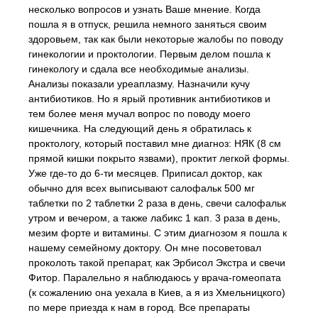
несколько вопросов и узнать Ваше мнение. Когда
пошла я в отпуск, решила немного заняться своим
здоровьем, так как были некоторые жалобы по поводу
гинекологии и проктологии. Первым делом пошла к
гинекологу и сдала все необходимые анализы.
Анализы показали уреаплазму. Назначили кучу
антибиотиков. Но я ярый противник антибиотиков и
тем более меня мучал вопрос по поводу моего
кишечника. На следующий день я обратилась к
проктологу, который поставил мне диагноз: НЯК (8 см
прямой кишки покрыто язвами), проктит легкой формы.
Уже где-то до 6-ти месяцев. Приписал доктор, как
обычно для всех выписывают салофальк 500 мг
таблетки по 2 таблетки 2 раза в день, свечи салофальк
утром и вечером, а также лабикс 1 кап. 3 раза в день,
мезим форте и витамины. С этим диагнозом я пошла к
нашему семейному доктору. Он мне посоветовал
проколоть такой препарат, как Эрбисол Экстра и свечи
Фитор. Паралельно я наблюдаюсь у врача-гомеопата
(к сожалению она уехала в Киев, а я из Хмельницкого)
по мере приезда к нам в город. Все препараты