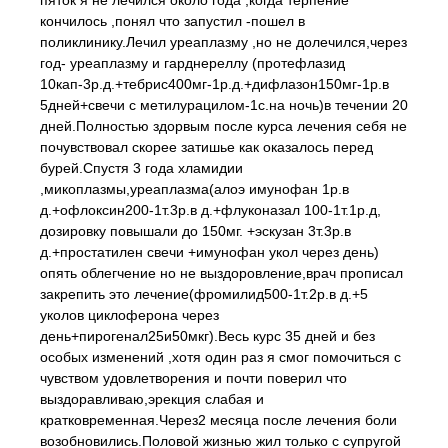
пяток я не лечился около года ,когда терпение
кончилось ,понял что запустил -пошел в
поликлинику.Лечил уреаплазму ,но не долечился,через
год- уреаплазму и гарднереллу (протефлазид
10кап-3р.д.+тебрис400мг-1р.д.+дифлазон150мг-1р.в
5дней+свечи с метилурацилом-1с.на ночь)в течении 20
дней.Полностью здорвым после курса лечения себя не
почувствовал скорее затишье как оказалось перед
бурей.Спустя 3 года хламидии
,микоплазмы,уреаплазма(алоэ имунофан 1р.в
д.+офлоксин200-1т.3р.в д.+флуконазал 100-1т.1р.д,
дозировку повышали до 150мг. +эскузан 3т.3р.в
д.+простатилен свечи +имунофан укол через день)
опять облегчение но не выздоровление,врач прописал
закрепить это лечение(фромилид500-1т.2р.в д.+5
уколов циклоферона через
день+пирогенал25и50мкг).Весь курс 35 дней и без
особых изменений ,хотя один раз я смог помочиться с
чувством удовлетворения и почти поверил что
выздоравливаю,эрекция слабая и
кратковременная.Через2 месяца после лечения боли
возобновились.Половой жизнью жил только с супругой