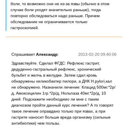
боли, то возможно они не из-за язвы (обычно в этом
случае боли уходят значительно раньше), тогда
повторно обследоваться надо раньше. Причем
обследование не ограничивается только
гастроскопией.
Спрашивает
Александр
:
2013-02-20 09:40:06
Здравствуйте. Сделал ФГДС: Рефлюкс гастрит,
дедуденно-гастральный рефлюкс, хронический
бульбит и желчь в желудке. Затем сдал кровь
обнаружены хеликобактер пилори, а ДНК Н.pylori,кал
не обнаружено. Назначили лечение: Клацид 500мг.*2р/
д, Амоксицилин 1гр.*2р/д, Нольпаза 40мг.*2р/д, 10
дней. Подскажите необходимо ли мне с таким
диагнозом пройти данный курс лечения? А то говорят
такое лечение оправдано только при язвах, а при
гастрите наносит больше вреда организму (сильные
антибиотики) чем пользы.