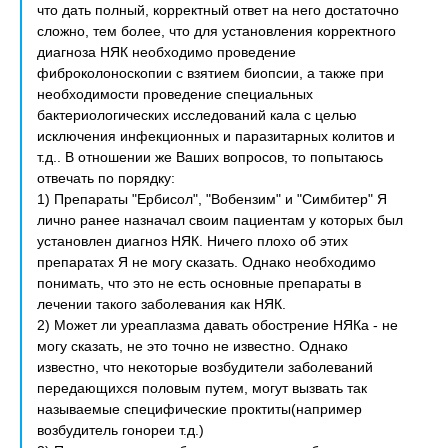
что дать полный, корректный ответ на него достаточно
сложно, тем более, что для установления корректного
диагноза НЯК необходимо проведение
фиброколоноскопии с взятием биопсии, а также при
необходимости проведение специальных
бактериологических исследований кала с целью
исключения инфекционных и паразитарных колитов и
т.д.. В отношении же Ваших вопросов, то попытаюсь
отвечать по порядку:
1) Препараты "Ербисол", "Вобензим" и "Симбитер" Я
лично ранее назначал своим пациентам у которых был
установлен диагноз НЯК. Ничего плохо об этих
препаратах Я не могу сказать. Однако необходимо
понимать, что это не есть основные препараты в
лечении такого заболевания как НЯК.
2) Может ли уреаплазма давать обострение НЯКа - не
могу сказать, не это точно не известно. Однако
известно, что некоторые возбудители заболеваний
передающихся половым путем, могут вызвать так
называемые специфические проктиты(например
возбудитель гонореи т.д.)