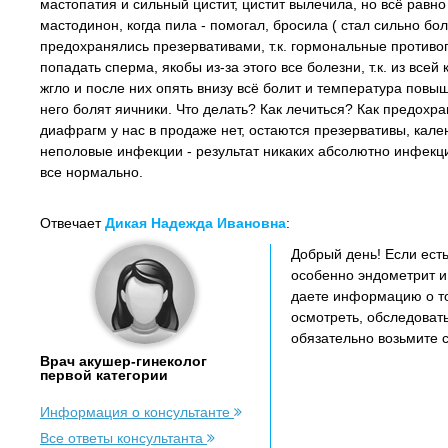
мастопатия и сильный цистит, цистит вылечила, но всё равн
мастодинон, когда пила - помогал, бросила ( стал сильно бо
предохранялись презервативами, т.к. гормональные противоп
попадать сперма, якобы из-за этого все болезни, т.к. из всей
жгло и после них опять внизу всё болит и температура повыш
него болят яичники. Что делать? Как лечиться? Как предохра
диафрагм у нас в продаже нет, остаются презервативы, кал
неполовые инфекции - результат никаких абсолютно инфекци
все нормально.
Отвечает
Дикая Надежда Ивановна
:
Добрый день! Если ест
особенно эндометрит и
даете информацию о то
осмотреть, обследовать
обязательно возьмите 
Врач акушер-гинеколог
первой категории
Информация о консультанте
Все ответы консультанта