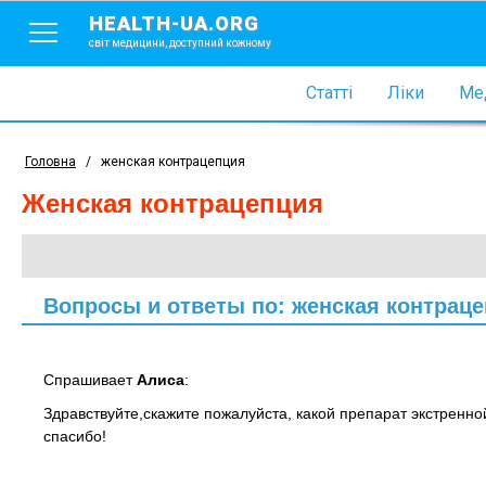
HEALTH-UA.ORG
світ медицини, доступний кожному
Статті
Ліки
Мед
Головна
/
женская контрацепция
женская контрацепция
Вопросы и ответы по: женская контрац
Спрашивает
Алиса
:
Здравствуйте,скажите пожалуйста, какой препарат экстренн
спасибо!