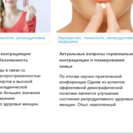
екологія, репродуктивна
Акушерство, гінекологія, репродуктив
медицина
 контрацепция:
Актуальные вопросы гормональн
безопасность
контрацепции и планирования
семьи
ды в связи со
распространенностью
По итогам научно-практической
ортов и высокой
конференции Одним из аспектов
 младенческой
эффективной демографической
се большее значение
политики является улучшение
ранению
состояния репродуктивного здоровья
о здоровья женщин.
женщин. Опыт, накопленный
 сексуальной культуры,
Международной федерацией
планирования семьи, которая
объединяет более...