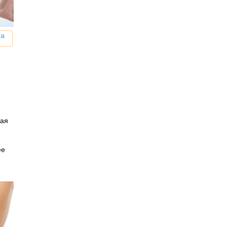
на
рая
ее
и