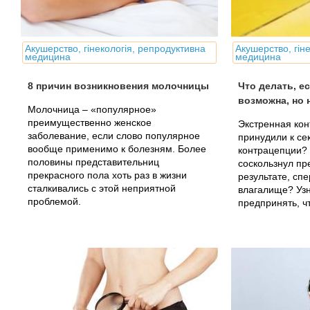
Акушерство, гінекологія, репродуктивна
Акушерство, гін
медицина
медицина
8 причин возникновения молочницы
Что делать, е
возможна, но 
Молочница – «популярное»
преимущественно женское
Экстренная кон
заболевание, если слово популярное
принудили к се
вообще применимо к болезням. Более
контрацепции?
половины представительниц
соскользнул пре
прекрасного пола хоть раз в жизни
результате, сп
сталкивались с этой неприятной
влагалище? Узн
проблемой.
предпринять, ч
не допустить р