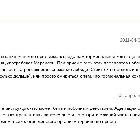
2011-04-0
даптация женского организма к средствам гормональной контрацеп
сяц употребляет Мерсилон. При приеме всех этих препаратов наб
ьность, агрессивность, снижение либидо. Стоит ли потерпеть и п
олько дольше), или просто смириться с тем, что гормональная ко
05 апреля
те инструкцию-это может быть и побочным действием. Адаптация о
не в контрацептивах вовсе-сядьте и поговорите с женой-часто прич
емом, психология женского организма крайне не проста.