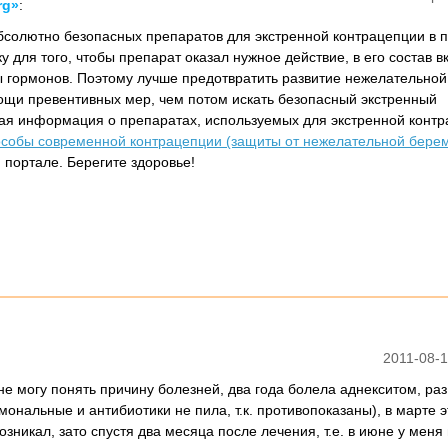
rg»
:
Абсолютно безопасных препаратов для экстренной контрацепции в 
ку для того, чтобы препарат оказал нужное действие, в его состав 
 гормонов. Поэтому лучше предотвратить развитие нежелательной
щи превентивных мер, чем потом искать безопасный экстренный
ая информация о препаратах, используемых для экстренной контр
собы современной контрацепции (защиты от нежелательной бере
портале. Берегите здоровье!
2011-08-1
е могу понять причину болезней, два года болела аднекситом, раз
ональные и антибиотики не пила, т.к. противопоказаны), в марте э
озникал, зато спустя два месяца после лечения, т.е. в июне у меня