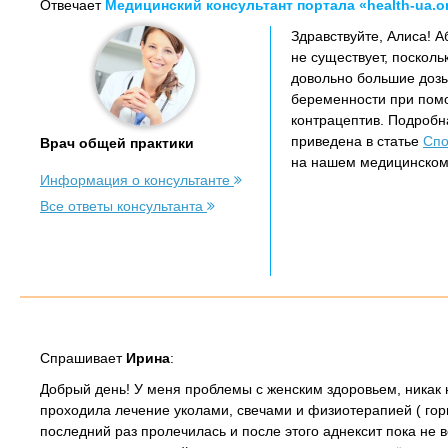
Отвечает
Медицинский консультант портала «health-ua.o
Здравствуйте, Алиса! 
не существует, посколь
довольно большие дозы
беременности при помо
контрацептив. Подробн
приведена в статье
Спо
Врач общей практики
на нашем медицинском 
Информация о консультанте
Все ответы консультанта
Спрашивает
Ирина
:
Добрый день! У меня проблемы с женским здоровьем, никак н
проходила лечение уколами, свечами и физиотерапией ( горм
последний раз пролечилась и после этого аднексит пока не в