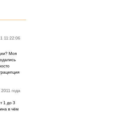
1 11:22:06
ции? Моя
людались
росто
нтрацепция
 2011 года
т 1 до 3
ина в чём