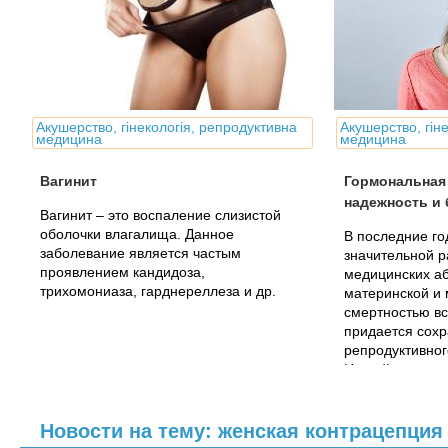
Акушерство, гінекологія, репродуктивна
Акушерство, гін
медицина
медицина
Вагинит
Гормональная
надежность и 
Вагинит – это воспаление слизистой
оболочки влагалища. Данное
В последние го
заболевание является частым
значительной 
проявлением кандидоза,
медицинских аб
трихомониаза, гарднереллеза и др.
материнской и
смертностью в
придается сох
репродуктивног
Низкий уровень
повышенная..
Новости на тему: женская контрацепция