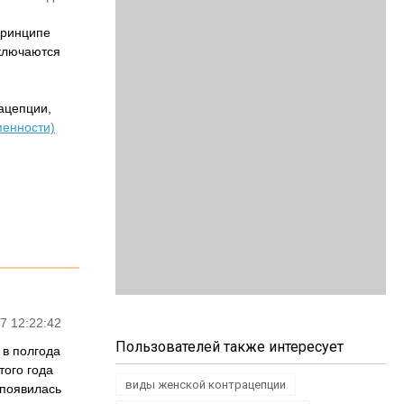
принципе
включаются
ацепции,
менности)
7 12:22:42
Пользователей также интересует
 в полгода
того года
виды женской контрацепции
 появилась