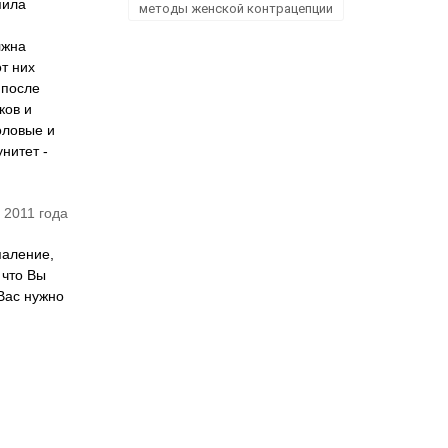
пила
методы женской контрацепции
лжна
от них
 после
ков и
оловые и
нитет -
 2011 года
паление,
 что Вы
Вас нужно