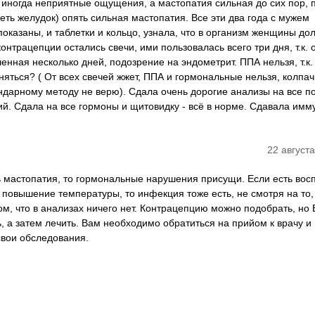
о иногда неприятные ощущения, а мастопатия сильная до сих пор, 
леть желудок) опять сильная мастопатия. Все эти два года с мужем
оказаны, и таблетки и кольцо, узнала, что в организм женщины до
 контрацепции остались свечи, ими пользовалась всего три дня, т.к. 
енная несколько дней, подозрение на эндометрит. ППА нельзя, т.к.
няться? ( От всех свечей жжет, ППА и гормональные нельзя, колпач
ендарному методу не верю). Сдала очень дорогие анализы на все п
й. Сдала на все гормоны и щитовидку - всё в норме. Сдавала имму
22 августа
ь мастопатия, то гормональные нарушения присущи. Если есть вос
 повышение температуры, то инфекция тоже есть, не смотря на то,
м, что в анализах ничего нет. Контрацепцию можно подобрать, но 
, а затем лечить. Вам необходимо обратиться на прийом к врачу и
свои обследования.