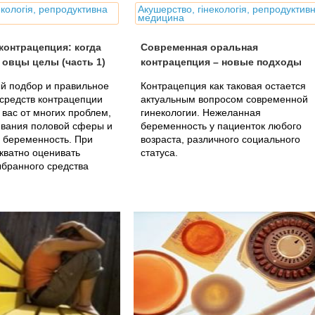
екологія, репродуктивна
Акушерство, гінекологія, репродуктив
медицина
онтрацепция: когда
Современная оральная
 овцы целы (часть 1)
контрацепция – новые подходы
й подбор и правильное
Контрацепция как таковая остается
средств контрацепции
актуальным вопросом современной
 вас от многих проблем,
гинекологии. Нежеланная
евания половой сферы и
беременность у пациенток любого
 беременность. При
возраста, различного социального
кватно оценивать
статуса.
бранного средства