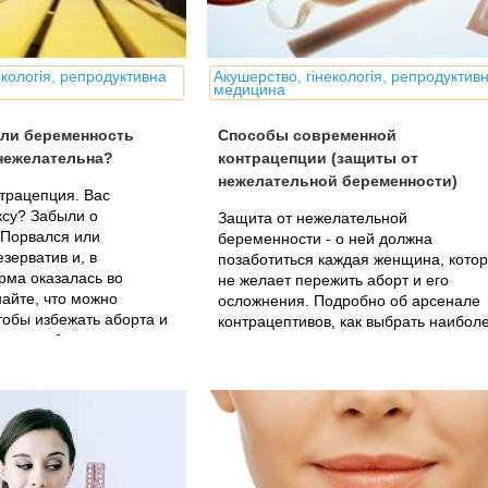
екологія, репродуктивна
Акушерство, гінекологія, репродуктив
медицина
сли беременность
Способы современной
нежелательна?
контрацепции (защиты от
нежелательной беременности)
трацепция. Вас
ксу? Забыли о
Защита от нежелательной
 Порвался или
беременности - о ней должна
зерватив и, в
позаботиться каждая женщина, кото
ерма оказалась во
не желает пережить аборт и его
айте, что можно
осложнения. Подробно об арсенале
тобы избежать аборта и
контрацептивов, как выбрать наибол
азвития беременности.
подходящий - для надежной защиты 
сохранения женского здоровья.