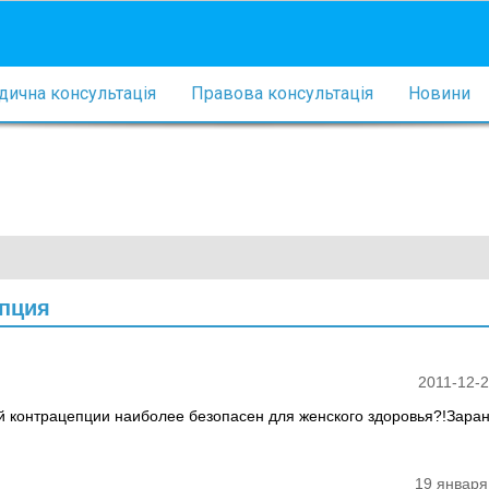
ична консультація
Правова консультація
Новини
епция
2011-12-2
ой контрацепции наиболее безопасен для женского здоровья?!Зара
19 января