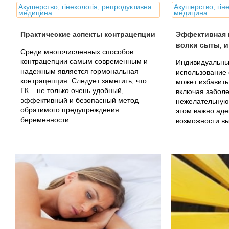
Акушерство, гінекологія, репродуктивна
Акушерство, гін
медицина
медицина
Практические аспекты контрацепции
Эффективная к
волки сыты, и
Среди многочисленных способов
контрацепции самым современным и
Индивидуальны
надежным является гормональная
использование 
контрацепция. Следует заметить, что
может избавить
ГК – не только очень удобный,
включая забол
эффективный и безопасный метод
нежелательную
обратимого предупреждения
этом важно аде
беременности.
возможности вы
контрацепции.