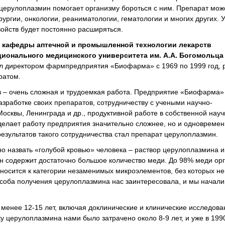
 церулоплазмин помогает организму бороться с ним. Препарат мож
ургии, онкологии, реаниматологии, гематологии и многих других. 
ойств будет постоянно расширяться.
т кафедры аптечной и промышленной технологии лекарств
ионального медицинского университета им. А.А. Богомольц
ыл директором фармпредприятия «Биофарма» с 1969 по 1999 год, р
ратом.
в – очень сложная и трудоемкая работа. Предприятие «Биофарма»
азработке своих препаратов, сотрудничеству с учеными научно-
Москвы, Ленинграда и др., продуктивной работе в собственной науч
делает работу предприятия значительно сложнее, но и одновремен
езультатов такого сотрудничества стал препарат церулоплазмин.
о назвать «голубой кровью» человека – раствор церулоплазмина 
 он содержит достаточно большое количество меди. До 98% меди ор
тносится к категории незаменимых микроэлементов, без которых н
особа получения церулоплазмина нас заинтересовала, и мы начали
 менее 12-15 лет, включая доклинические и клинические исследова
 церулоплазмина нами было затрачено около 8-9 лет, и уже в 1990