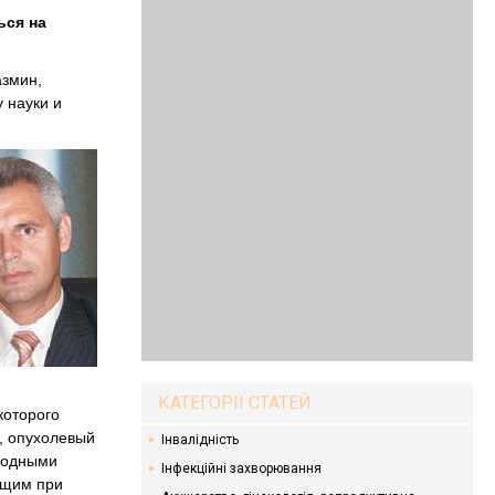
ься на
азмин,
 науки и
КАТЕГОРІЇ СТАТЕЙ
которого
, опухолевый
Інвалідність
ободными
Інфекційні захворювання
ющим при