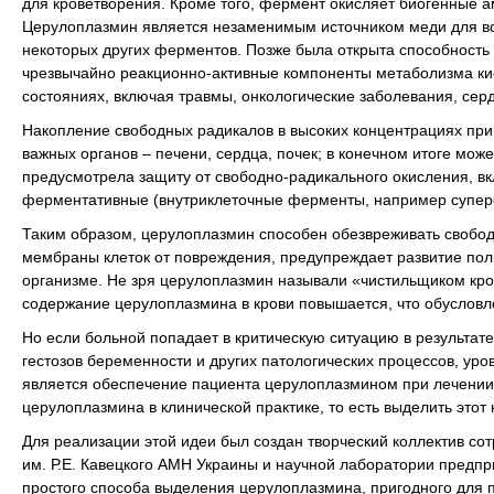
для кроветворения. Кроме того, фермент окисляет биогенные 
Церулоплазмин является незаменимым источником меди для всех
некоторых других ферментов. Позже была открыта способность
чрезвычайно реакционно-активные компоненты метаболизма кис
состояниях, включая травмы, онкологические заболевания, сер
Накопление свободных радикалов в высоких концентрациях пр
важных органов – печени, сердца, почек; в конечном итоге може
предусмотрела защиту от свободно-радикального окисления, 
ферментативные (внутриклеточные ферменты, например суперок
Таким образом, церулоплазмин способен обезвреживать свобо
мембраны клеток от повреждения, предупреждает развитие пол
организме. Не зря церулоплазмин называли «чистильщиком кро
содержание церулоплазмина в крови повышается, что обуслов
Но если больной попадает в критическую ситуацию в результате
гестозов беременности и других патологических процессов, ур
является обеспечение пациента церулоплазмином при лечении. 
церулоплазмина в клинической практике, то есть выделить этот 
Для реализации этой идеи был создан творческий коллектив со
им. Р.Е. Кавецкого АМН Украины и научной лаборатории пред
простого способа выделения церулоплазмина, пригодного для 