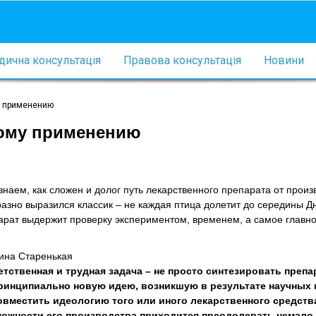
ична консультація
Правова консультація
Новини
у применению
кому применению
наем, как сложен и долог путь лекарственного препарата от произ
разно выразился классик – не каждая птица долетит до середины Дн
арат выдержит проверку экспериментом, временем, а самое главно
ина Старенькая
тственная и трудная задача – не просто синтезировать препар
ринципиально новую идею, возникшую в результате научных 
овместить идеологию того или иного лекарственного средств
ожности его производства приходится преодолевать немало