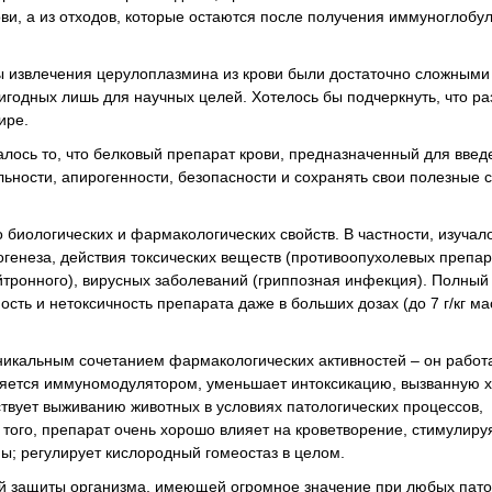
ви, а из отходов, которые остаются после получения иммуноглобу
 извлечения церулоплазмина из крови были достаточно сложными
игодных лишь для научных целей. Хотелось бы подчеркнуть, что р
ире.
лось то, что белковый препарат крови, предназначенный для введ
ьности, апирогенности, безопасности и сохранять свои полезные с
 биологических и фармакологических свойств. В частности, изучал
енеза, действия токсических веществ (противоопухолевых препар
йтронного), вирусных заболеваний (гриппозная инфекция). Полный
сть и нетоксичность препарата даже в больших дозах (до 7 г/кг мас
никальным сочетанием фармакологических активностей – он работа
ляется иммуномодулятором, уменьшает интоксикацию, вызванную 
вует выживанию животных в условиях патологических процессов,
того, препарат очень хорошо влияет на кроветворение, стимулиру
мы; регулирует кислородный гомеостаз в целом.
ой защиты организма, имеющей огромное значение при любых пато