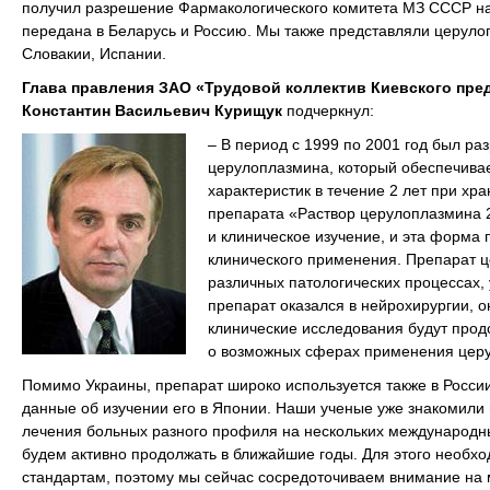
получил разрешение Фармакологического комитета МЗ СССР на 
передана в Беларусь и Россию. Мы также представляли церуло
Словакии, Испании.
Глава правления ЗАО «Трудовой коллектив Киевского пре
Константин Васильевич Курищук
подчеркнул:
– В период с 1999 по 2001 год был р
церулоплазмина, который обеспечивае
характеристик в течение 2 лет при хр
препарата «Раствор церулоплазмина 2
и клиническое изучение, и эта форма
клинического применения. Препарат ц
различных патологических процессах
препарат оказался в нейрохирургии, о
клинические исследования будут про
о возможных сферах применения цер
Помимо Украины, препарат широко используется также в России
данные об изучении его в Японии. Наши ученые уже знакомил
лечения больных разного профиля на нескольких международн
будем активно продолжать в ближайшие годы. Для этого необх
стандартам, поэтому мы сейчас сосредоточиваем внимание на 