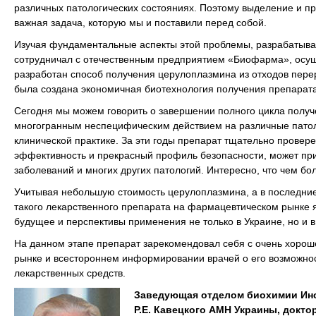
различных патологических состояниях. Поэтому выделение и пр
важная задача, которую мы и поставили перед собой.
Изучая фундаментальные аспекты этой проблемы, разрабатывая
сотрудничал с отечественным предприятием «Биофарма», осущ
разработан способ получения церулоплазмина из отходов пере
была создана экономичная биотехнология получения препарата
Сегодня мы можем говорить о завершении полного цикла полу
многогранным неспецифическим действием на различные пато
клинической практике. За эти годы препарат тщательно провер
эффективность и прекрасный профиль безопасности, может при
заболеваний и многих других патологий. Интересно, что чем б
Учитывая небольшую стоимость церулоплазмина, а в последние
такого лекарственного препарата на фармацевтическом рынке 
будущее и перспективы применения не только в Украине, но и в
На данном этапе препарат зарекомендовал себя с очень хорош
рынке и всестороннем информировании врачей о его возможнос
лекарственных средств.
Заведующая отделом биохимии Инст
Р.Е. Кавецкого АМН Украины, докт