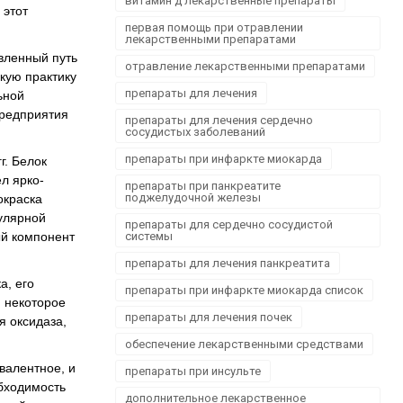
витамин д лекарственные препараты
Офтальмологія
 этот
первая помощь при отравлении
Проктологія
лекарственными препаратами
Пульмонологія, фтизіатрія
вленный путь
отравление лекарственными препаратами
кую практику
Стоматологія. Захворювання порожнини рота
препараты для лечения
ьной
Травматологія і ортопедія
предприятия
препараты для лечения сердечно
Урологія і нефрологія
сосудистых заболеваний
Школа здоров'я
препараты при инфаркте миокарда
г. Белок
Щеплення
л ярко-
препараты при панкреатите
поджелудочной железы
окраска
кулярной
препараты для сердечно сосудистой
ый компонент
системы
препараты для лечения панкреатита
а, его
препараты при инфаркте миокарда список
н некоторое
препараты для лечения почек
я оксидаза,
обеспечение лекарственными средствами
валентное, и
препараты при инсульте
обходимость
дополнительное лекарственное