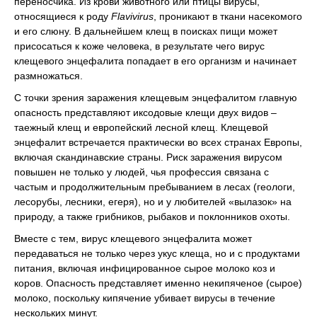
переносчика. Из крови животного или птицы вирусы,
относящиеся к роду
Flavivirus
, проникают в ткани насекомого
и его слюну. В дальнейшем клещ в поисках пищи может
присосаться к коже человека, в результате чего вирус
клещевого энцефалита попадает в его организм и начинает
размножаться.
С точки зрения заражения клещевым энцефалитом главную
опасность представляют иксодовые клещи двух видов –
таежный клещ и европейский лесной клещ. Клещевой
энцефалит встречается практически во всех странах Европы,
включая скандинавские страны. Риск заражения вирусом
повышен не только у людей, чья профессия связана с
частым и продолжительным пребыванием в лесах (геологи,
лесорубы, лесники, егеря), но и у любителей «вылазок» на
природу, а также грибников, рыбаков и поклонников охоты.
Вместе с тем, вирус клещевого энцефалита может
передаваться не только через укус клеща, но и с продуктами
питания, включая инфицированное сырое молоко коз и
коров. Опасность представляет именно некипяченое (сырое)
молоко, поскольку кипячение убивает вирусы в течение
нескольких минут.