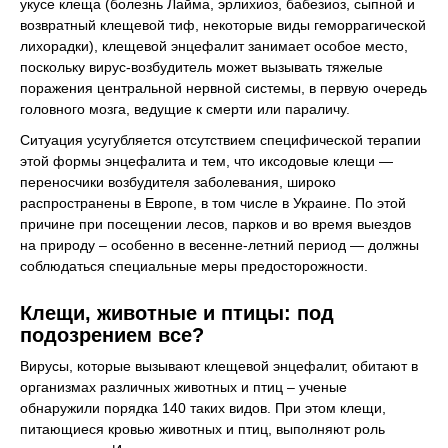
укусе клеща (болезнь Лайма, эрлихиоз, бабезиоз, сыпной и
возвратный клещевой тиф, некоторые виды геморрагической
лихорадки), клещевой энцефалит занимает особое место,
поскольку вирус-возбудитель может вызывать тяжелые
поражения центральной нервной системы, в первую очередь
головного мозга, ведущие к смерти или параличу.
Ситуация усугубляется отсутствием специфической терапии
этой формы энцефалита и тем, что иксодовые клещи —
переносчики возбудителя заболевания, широко
распространены в Европе, в том числе в Украине. По этой
причине при посещении лесов, парков и во время выездов
на природу – особенно в весенне-летний период — должны
соблюдаться специальные меры предосторожности.
Клещи, животные и птицы: под
подозрением все?
Вирусы, которые вызывают клещевой энцефалит, обитают в
организмах различных животных и птиц – ученые
обнаружили порядка 140 таких видов. При этом клещи,
питающиеся кровью животных и птиц, выполняют роль