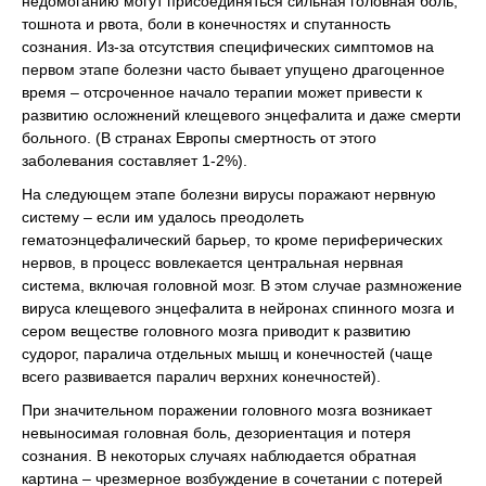
недомоганию могут присоединяться сильная головная боль,
тошнота и рвота, боли в конечностях и спутанность
сознания. Из-за отсутствия специфических симптомов на
первом этапе болезни часто бывает упущено драгоценное
время – отсроченное начало терапии может привести к
развитию осложнений клещевого энцефалита и даже смерти
больного. (В странах Европы смертность от этого
заболевания составляет 1-2%).
На следующем этапе болезни вирусы поражают нервную
систему – если им удалось преодолеть
гематоэнцефалический барьер, то кроме периферических
нервов, в процесс вовлекается центральная нервная
система, включая головной мозг. В этом случае размножение
вируса клещевого энцефалита в нейронах спинного мозга и
сером веществе головного мозга приводит к развитию
судорог, паралича отдельных мышц и конечностей (чаще
всего развивается паралич верхних конечностей).
При значительном поражении головного мозга возникает
невыносимая головная боль, дезориентация и потеря
сознания. В некоторых случаях наблюдается обратная
картина – чрезмерное возбуждение в сочетании с потерей