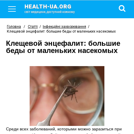
HEALTH-UA.ORG
світ медицини, доступний кожному
Головна
/
Статті
/
Інфекційні захворювання
/
Клещевой энцефалит: большие беды от маленьких насекомых
Клещевой энцефалит: большие
беды от маленьких насекомых
Среди всех заболеваний, которыми можно заразиться при