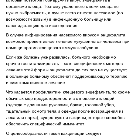
который позволяет обнаружить вирус энцефалита в
организме клеща. Поэтому удаленного с кожи клеща не
нужно выбрасывать, а лучше всего отнести насекомое (по
возможности живым) в инфекционную больницу или
санэпидстанцию для исследования.
В случае инфицирования насекомого вирусом энцефалита
возможно превентивное лечение «укушенного» человека при
помощи противоклещевого иммуноглобулина.
Если же болезнь уже развилась, больного необходимо
срочно госпитализировать – хотя специфических методов
лечения этой формы энцефалита до сих пор не существует,
в больнице больному обеспечат поддерживающую терапию
и симптоматическое лечение.
Что касается профилактики клещевого энцефалита, то кроме
обычных мер предосторожности в отношении клещей
(одежда с длинными рукавами, брюки, головной убор,
тщательный осмотр тела и одежды после возвращения из
леса или парка), существуют и вакцины, которые способны
обеспечить специфический иммунитет.
О целесообразности такой вакцинации следует