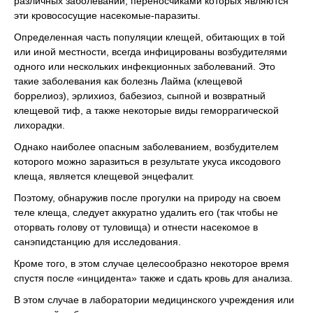
различных заболеваний, переносчиками которых являются
эти кровососущие насекомые-паразиты.
Определенная часть популяции клещей, обитающих в той
или иной местности, всегда инфицированы возбудителями
одного или нескольких инфекционных заболеваний. Это
такие заболевания как болезнь Лайма (клещевой
боррелиоз), эрлихиоз, бабезиоз, сыпной и возвратный
клещевой тиф, а также некоторые виды геморрагической
лихорадки.
Однако наиболее опасным заболеванием, возбудителем
которого можно заразиться в результате укуса иксодового
клеща, является клещевой энцефалит.
Поэтому, обнаружив после прогулки на природу на своем
теле клеща, следует аккуратно удалить его (так чтобы не
оторвать голову от туловища) и отнести насекомое в
санэпидстанцию для исследования.
Кроме того, в этом случае целесообразно некоторое время
спустя после «инцидента» также и сдать кровь для анализа.
В этом случае в лаборатории медицинского учреждения или