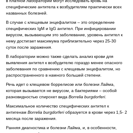
в платной лаборатории могут исследовать кровь на
специфические антитела к возбудителям практически всех
названных болезней.
В случае с клещевым энцефалитом – это определение
специфических IgM и IgG антител. При инфицировании
вирусом, вызывающим это заболевание, уровень антител к
нему достигает максимума приблизительно через 25-30
суток после заражения.
В лаборатории можно также сделать анализ крови для
выявления антител к возбудителю гораздо менее опасного
заболевания по сравнению с клещевым энцефалитом, но
распространенного в намного большей степени.
Речь идет о клещевом боррелиозе или болезни Лайма,
которая вызывается не вирусом, а бактериями – особой
разновидностью спирохет вида
Borrelia burgdorferi
.
Максимальное количество специфических антител к
антигенам
Borrelia burgdorferi
образуется в крови через 1,5- 2
месяца после заражения.
Ранняя диагностика и болезни Лайма, и, в особенности,