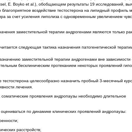
sel, E. Boyko et al.), обобщающем результаты 19 исследований, вы
о благоприятное воздействие тестостерона на липидный профиль 
ира за счет усиления липолиза с одновременным увеличением чувс
ачения заместительной терапии андрогенами являются только рак
итается следующая тактика назначения патогенетической терапи
азначению заместительной терапии андрогенами вне зависимости 
ительным бесклиническим протеканием некоторых проявлений гип
 тестостерона целесообразно назначить пробный 3-месячный кур
ивности лечения.
а соматические проявления андропаузы необходимо длительное
оцениваться по динамике клинических проявлений андропаузы:
ренности;
ических расстройств;