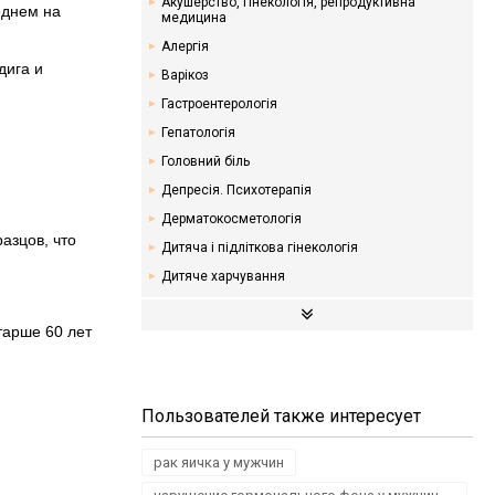
Акушерство, гінекологія, репродуктивна
еднем на
медицина
Алергія
дига и
Варікоз
Гастроентерологія
Гепатологія
Головний біль
Депресія. Психотерапія
Дерматокосметологія
азцов, что
Дитяча і підліткова гінекологія
Дитяче харчування
Ендокринологія. Цукровий діабет
тарше 60 лет
Кардіологія
Мамологія
Надлишкова вага. Дієти
Пользователей также интересует
Неврологія
Онкологія
рак яичка у мужчин
Отоларингологія