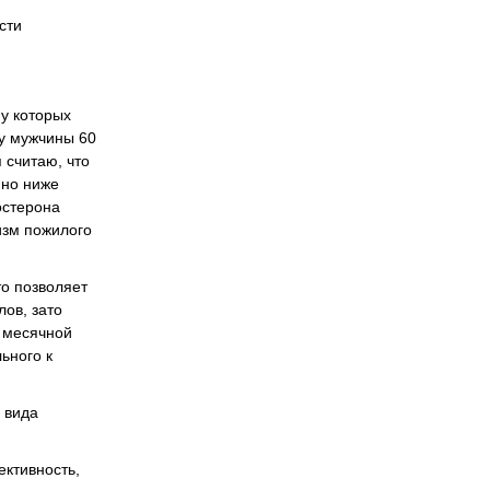
сти
 у которых
 у мужчины 60
 считаю, что
нно ниже
остерона
изм пожилого
о позволяет
лов, зато
 месячной
ьного к
 вида
ктивность,