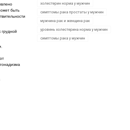
холестерин норма у мужчин
явлено
может быть
симптомы рака простаты у мужчин
твительности
мужчина рак и женщина рак
уровень холестерина норма у мужчин
 грудной
симптомы рака у мужчин
и.
от
огонадизма
с