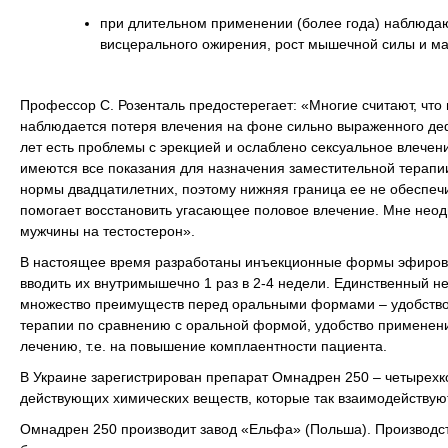
при длительном применении (более года) наблюда
висцерального ожирения, рост мышечной силы и ма
Профессор С. Розенталь предостерегает: «Многие считают, что
наблюдается потеря влечения на фоне сильно выраженного деф
лет есть проблемы с эрекцией и ослаблено сексуальное влечени
имеются все показания для назначения заместительной терапи
нормы двадцатилетних, поэтому нижняя граница ее не обеспе
помогает восстановить угасающее половое влечение. Мне неод
мужчины на тестостерон».
В настоящее время разработаны инъекционные формы эфиров т
вводить их внутримышечно 1 раз в 2-4 недели. Единственный не
множество преимуществ перед оральными формами – удобство п
терапии по сравнению с оральной формой, удобство применен
лечению, т.е. на повышение комплаентности пациента.
В Украине зарегистрирован препарат Омнадрен 250 – четырехк
действующих химических веществ, которые так взаимодействуют
Омнадрен 250 производит завод «Ельфа» (Польша). Производст