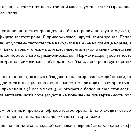
ются повышение плотности костной массы, уменьшение выраженно
ссы тела.
 применение тестостерона должно быть ограничено кругом мужчин,
ицита тестостерона. Я придерживаюсь другой точки зрения. Если
е, но уровень тестостерона находится на нижней границе нормы, я
и. Дело в том, что норма для шестидесятилетних мужчин существе
чивает нормального функционирования. Нормализация уровня тест
нократно приходилось наблюдать, как благодарно реагирует орган
естостерона, которые обладают пролонгированным действием, чт
достаток инъекционных форм – мало кто приходит в восторг от уко
рименения (1 раз в месяц), многократно более низкая стоимость
ия автоматически проецируется на повышение приверженности бол
омпонентный препарат эфиров тестостерона. В него входят четыре
, что препарат надолго задерживается в организме.
венная политика завода обеспечивает европейское качество, эффе