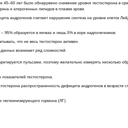
те 45–60 лет было обнаружено снижение уровня тестостерона в ср
рина и атерогенных липидов в плазме крови.
та андрогенов считают нарушение синтеза на уровне клеток Лей
х – 95% образуется в яичках и лишь 5% в коре надпочечников.
тывать, что не весь тестостерон активен.
данных возникает ряд сложностей.
кретируется пульсами, поэтому желательно измерять несколько обр
 показателей тестостерона.
стостерона распространенность дефицита андрогенов в возрасте с
е лютеинизирующего гормона (ЛГ).