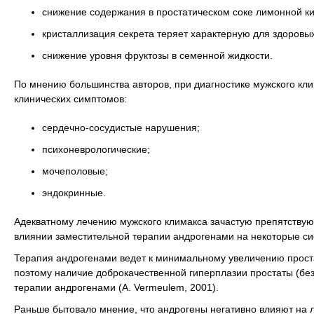
снижение содержания в простатическом соке лимонной к
кристаллизация секрета теряет характерную для здоровых
снижение уровня фруктозы в семенной жидкости.
По мнению большинства авторов, при диагностике мужского кл
клинических симптомов:
сердечно-сосудистые нарушения;
психоневрологические;
мочеполовые;
эндокринные.
Адекватному лечению мужского климакса зачастую препятствую
влиянии заместительной терапии андрогенами на некоторые си
Терапия андрогенами ведет к минимальному увеличению прост
поэтому наличие доброкачественной гиперплазии простаты (без
терапии андрогенами (A. Vermeulem, 2001).
Раньше бытовало мнение, что андрогены негативно влияют на