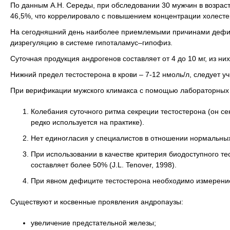
По данным А.Н. Середы, при обследовании 30 мужчин в возрас
46,5%, что коррелировало с повышением концентрации холесте
На сегодняшний день наиболее приемлемыми причинами дефици
дизрегуляцию в системе гипоталамус–гипофиз.
Суточная продукция андрогенов составляет от 4 до 10 мг, из ни
Нижний предел тестостерона в крови – 7-12 нмоль/л, следует учи
При верификации мужского климакса с помощью лабораторных 
Колебания суточного ритма секреции тестостерона (он се
редко используется на практике).
Нет единогласия у специалистов в отношении нормальных
При использовании в качестве критерия биодоступного те
составляет более 50% (J.L. Tenover, 1998).
При явном дефиците тестостерона необходимо измерени
Существуют и косвенные проявления андропаузы:
увеличение предстательной железы;