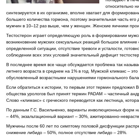
относительно ни
синтезируется в их организме, вполне хватает для формировани
большего количества гормона, поэтому значительная часть его д
мужчин в 10–12 раз выше, чем у женщин. Женские яичники про
Тестостерон играет определяющую роль в формировании мужског
возникновение мужских сексуальных реакций большое влияние 
определенной ситуации, отсутствие тревоги и усталости, готов
соблюдении всех этих условий значительный дефицит тестостер
В последнее время все чаще обсуждается проблема так называе
летнего возраста в среднем на 1% в год. Мужской климакс – э
обусловленный возрастными нарушениями гормонального бала
Если обратиться к истории, то первым этот термин предложил Ве
общества урологов был принят термин РАDAM – частичный анд
Слово «климакс» с греческого переводится как лестница, котора
По данным Г.С. Васильченко, варианты инволюционных форм 
– 44%, экзальтационный вариант – 30%, ажитированно-невраст
Мужчины после 60 лет по симптому половой дисфункции распр
снижение либидо – 50%, полное отсутствие либидо – 28%.