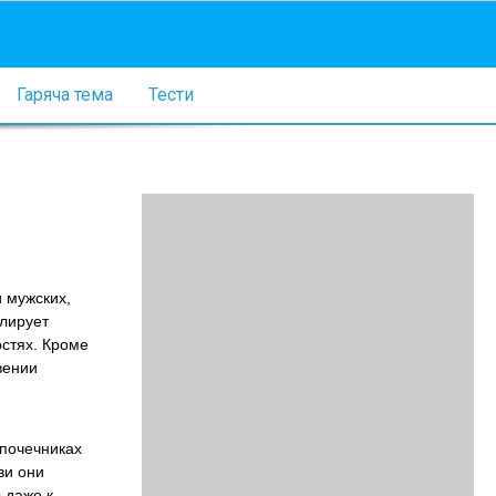
Гаряча тема
Тести
 мужских,
улирует
остях. Кроме
вении
почечниках
ви они
 даже к