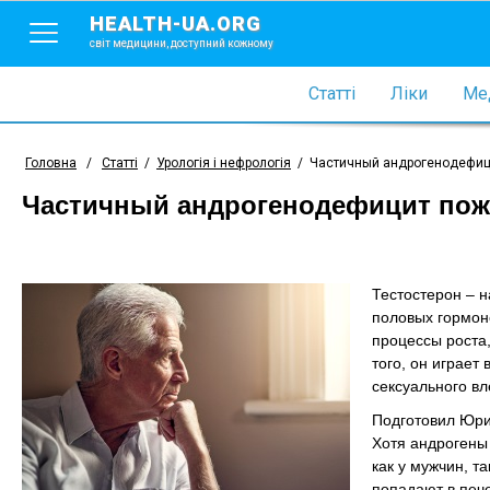
HEALTH-UA.ORG
світ медицини, доступний кожному
Статті
Ліки
Мед
Головна
/
Статті
/
Урологія і нефрологія
/
Частичный андрогенодефиц
Частичный андрогенодефицит по
Тестостерон – 
половых гормон
процессы роста,
того, он играет
сексуального вл
Подготовил Юри
Хотя андрогены
как у мужчин, т
попадают в пече