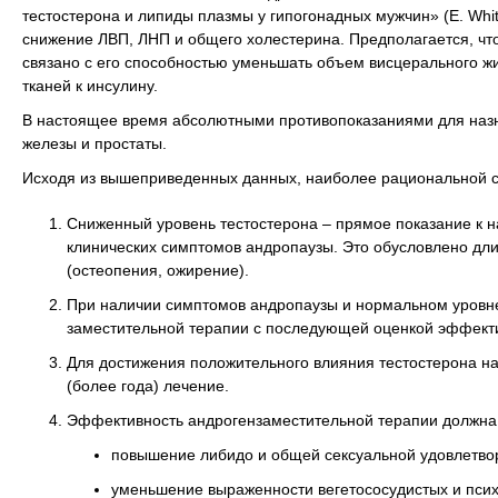
тестостерона и липиды плазмы у гипогонадных мужчин» (E. Whit
снижение ЛВП, ЛНП и общего холестерина. Предполагается, чт
связано с его способностью уменьшать объем висцерального ж
тканей к инсулину.
В настоящее время абсолютными противопоказаниями для назн
железы и простаты.
Исходя из вышеприведенных данных, наиболее рациональной сч
Сниженный уровень тестостерона – прямое показание к н
клинических симптомов андропаузы. Это обусловлено дл
(остеопения, ожирение).
При наличии симптомов андропаузы и нормальном уровне
заместительной терапии с последующей оценкой эффект
Для достижения положительного влияния тестостерона н
(более года) лечение.
Эффективность андрогензаместительной терапии должна 
повышение либидо и общей сексуальной удовлетво
уменьшение выраженности вегетососудистых и псих