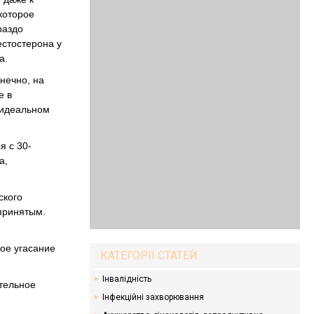
которое
раздо
естостерона у
а.
нечно, на
е в
 идеальном
я с 30-
а,
ского
принятым.
ое угасание
КАТЕГОРІЇ СТАТЕЙ
Інвалідність
тельное
Інфекційні захворювання