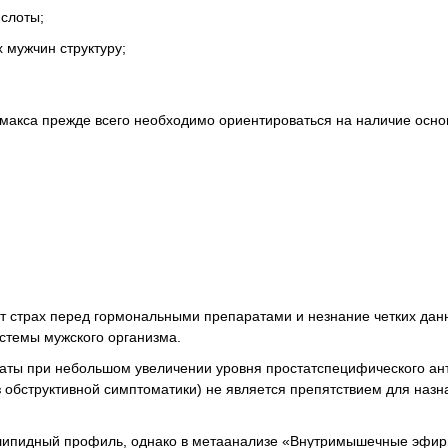
ислоты;
 мужчин структуру;
имакса прежде всего необходимо ориентироваться на наличие осн
т страх перед гормональными препаратами и незнание четких дан
стемы мужского организма.
аты при небольшом увеличении уровня простатспецифического ант
 обструктивной симптоматики) не является препятствием для назн
 липидный профиль, однако в метаанализе «Внутримышечные эфи