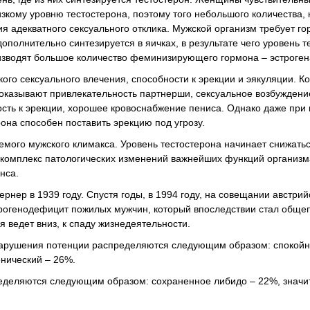
зкому уровню тестостерона, поэтому того небольшого количества, 
я адекватного сексуального отклика. Мужской организм требует го
ополнительно синтезируется в яичках, в результате чего уровень т
изводят большое количество феминизирующего гормона – эстроген
о сексуального влечения, способности к эрекции и эякуляции. Ко
оказывают привлекательность партнерши, сексуальное возбуждени
ность к эрекции, хорошее кровоснабжение пениса. Однако даже при
она способен поставить эрекцию под угрозу.
мого мужского климакса. Уровень тестостерона начинает снижатьс
то комплекс патологических изменений важнейших функций организм
нса.
рнер в 1939 году. Спустя годы, в 1994 году, на совещании австрий
рогенодефицит пожилых мужчин, который впоследствии стал обще
я ведет вниз, к спаду жизнедеятельности.
нарушения потенции распределяются следующим образом: спокойн
енический – 26%.
еделяются следующим образом: сохраненное либидо – 22%, значи