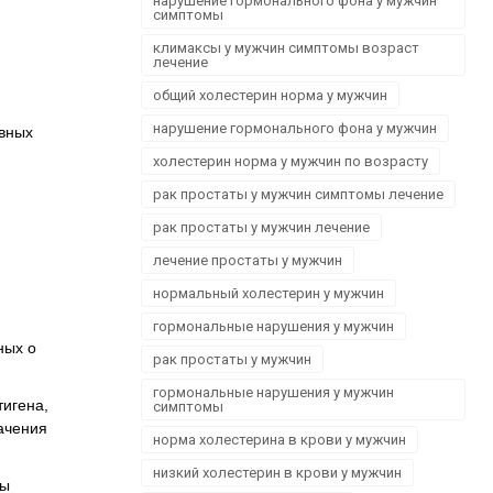
нарушение гормонального фона у мужчин
Офтальмологія
симптомы
Проктологія
климаксы у мужчин симптомы возраст
лечение
Пульмонологія, фтизіатрія
общий холестерин норма у мужчин
Стоматологія. Захворювання порожнини рота
Травматологія і ортопедія
нарушение гормонального фона у мужчин
овных
Урологія і нефрологія
холестерин норма у мужчин по возрасту
Школа здоров'я
рак простаты у мужчин симптомы лечение
Щеплення
рак простаты у мужчин лечение
лечение простаты у мужчин
нормальный холестерин у мужчин
гормональные нарушения у мужчин
ных о
рак простаты у мужчин
гормональные нарушения у мужчин
игена,
симптомы
ачения
норма холестерина в крови у мужчин
низкий холестерин в крови у мужчин
ры