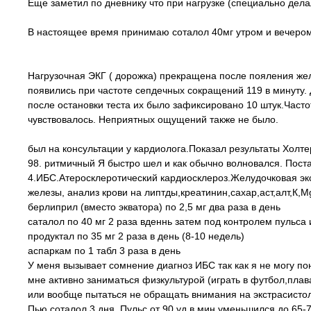
Еще заметил по дневнику что при нагрузке (специально дела
В настоящее время принимаю соталол 40мг утром и вечером
Нагрузочная ЭКГ ( дорожка) прекращена после пояления жел
появились при частоте сепдечных сокращений 119 в минуту. 
после остановки теста их было зафиксировано 10 штук.Частот
чувствовалось. Неприятных ощущений также не было.
был на консультации у кардиолога.Показал результаты Холт
98. ритмичный Я быстро шел и как обычно волновался. Пост
4.ИБС.Атеросклеротический кардиосклероз.Желудочковая эк
железы, анализ крови на липтды,креатинин,сахар,аст,алт,К,
берлиприл (вместо экватора) по 2,5 мг два раза в день
саталол по 40 мг 2 раза вденнь затем под контролем пульса 
продуктал по 35 мг 2 раза в день (8-10 недель)
аспаркам по 1 табл 3 раза в день
У меня вызывает сомнение диагноз ИБС так как я не могу пон
мне активно заниматься физкультурой (играть в футбол,плава
или вообще пытаться не обращать внимания на экстрасисто
Пью соталол 3 дня. Пульс от 90 уд в мин уменьшился до 65-