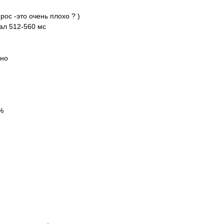
ос -это очень плохо ? )
ал 512-560 мс
ено
%