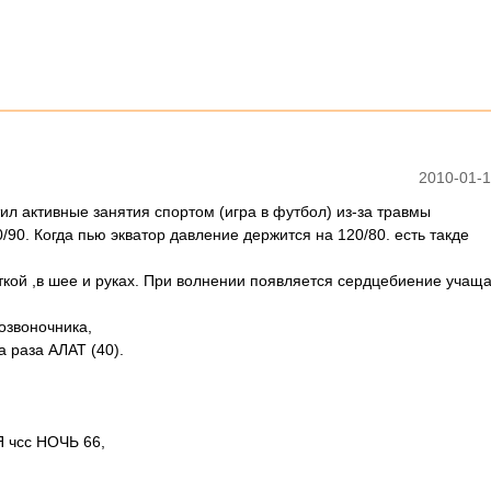
2010-01-1
ил активные занятия спортом (игра в футбол) из-за травмы
0. Когда пью экватор давление держится на 120/80. есть такде
аткой ,в шее и руках. При волнении появляется сердцебиение учащ
озвоночника,
 раза АЛАТ (40).
Я чсс НОЧЬ 66,