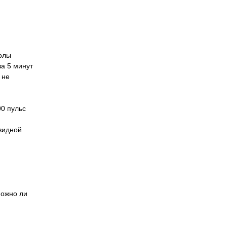
толы
за 5 минут
 не
90 пульс
видной
Можно ли