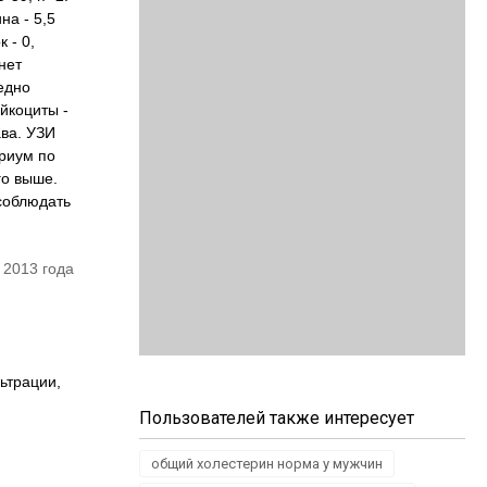
на - 5,5
 - 0,
нет
ледно
йкоциты -
ава. УЗИ
ариум по
го выше.
 соблюдать
 2013 года
ьтрации,
Пользователей также интересует
общий холестерин норма у мужчин