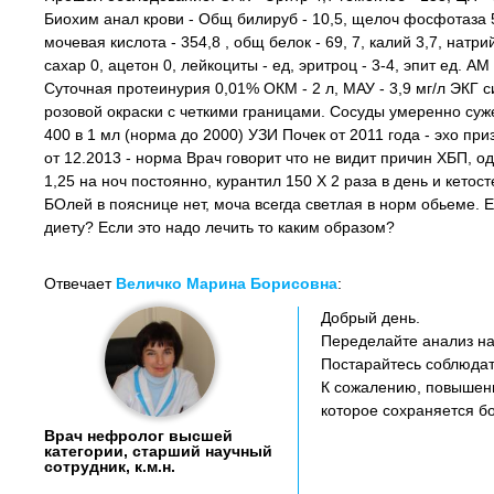
Биохим анал крови - Общ билируб - 10,5, щелоч фосфотаза 50
мочевая кислота - 354,8 , общ белок - 69, 7, калий 3,7, натри
сахар 0, ацетон 0, лейкоциты - ед, эритроц - 3-4, эпит ед. А
Суточная протеинурия 0,01% ОКМ - 2 л, МАУ - 3,9 мг/л ЭКГ си
розовой окраски с четкими границами. Сосуды умеренно сужен
400 в 1 мл (норма до 2000) УЗИ Почек от 2011 года - эхо п
от 12.2013 - норма Врач говорит что не видит причин ХБП, 
1,25 на ноч постоянно, курантил 150 Х 2 раза в день и кето
БОлей в пояснице нет, моча всегда светлая в норм обьеме. 
диету? Если это надо лечить то каким образом?
Отвечает
Величко Марина Борисовна
:
Добрый день.
Переделайте анализ на
Постарайтесь соблюдат
К сожалению, повышени
которое сохраняется бо
Врач нефролог высшей
категории, старший научный
сотрудник, к.м.н.