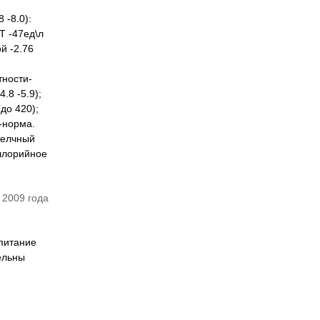
 -8.0):
ЛТ -47ед\л
й -2.76
тности-
.8 -5.9);
до 420);
А-норма.
желчный
аллорийное
 2009 года
 питание
ельны