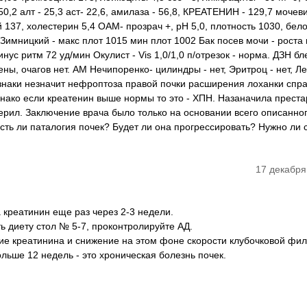
,2 алт - 25,3 аст- 22,6, амилаза - 56,8, КРЕАТЕНИН - 129,7 мочеви
й 137, холестерин 5,4 ОАМ- прозрач +, pH 5,0, плотность 1030, белок
М Зимницкий - макс плот 1015 мин плот 1002 Бак посев мочи - роста 
нус ритм 72 уд/мин Окулист - Vis 1,0/1,0 п/отрезок - норма. ДЗН б
ы, очагов нет. АМ Нечипоренко- цилиндры - нет, Эритроц - нет, Ле
ризнаки незначит нефроптоза правой почки расширения лоханки спр
однако если креатенин выше нормы то это - ХПН. Назаначила прест
стерил. Заключение врача было только на основании всего описанно
Есть ли паталогия почек? Будет ли она прогрессировать? Нужно ли
17 декабря
 креатинин еще раз через 2-3 недели.
ь диету стол № 5-7, проконтролируйте АД.
е креатинина и снижение на этом фоне скорости клубочковой фил
льше 12 недель - это хроническая болезнь почек.