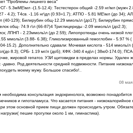
кет "Проблемы лишнего веса"
Г- 5.3мМЕ\мл -(1.5-12.4): Тестестерон общий -2.59 нг/мл (мужч 2.8
 - 4.2); Т4св. -1.16 нг\дл (0.93=1.7); АТПО - 5.81 МЕ\мл (до 34); А
д\л (40-129); Билирубин общ-12.29 ммоль\л (до17); Билирубин прямо
елок общ- 74.9 г\л (66-87)4 Триглицериды -2.09 ммоль\л (до2.3);
иск; ЛПНП - 2.23ммоль\л (до 2.59); Липопротеиды очень низкой пло
5.55 ммоль\л (3.88- 6.38); Гликолизированный гемоглобин - 5.97 % ( 4
4.04-15.2). Дополнительно сдавали: Мочевая кислота - 514 ммоль/л (
л(до 8.3); СРБ- 1.19 мг/л (до5); КФК -340.4 ед\л ( 38ю0-174.0); ПС
очке, жировой гепатоз. УЗИ щитовидки в пределах нормы. Удален 
х -давно. Род деятельности средней подвижности. Питание низкок
 похудеть моему мужу. Большое спасибо!..
08 мая
 необходима консультация эндокринолога, возможно понадобится
ечников и гипоталамуса. Что касается питания - низкокалорийное
при этом основной прием пищи должен происходить утром. Обязат
агрузки( пешие прогулки около 1 км, гимнастика).