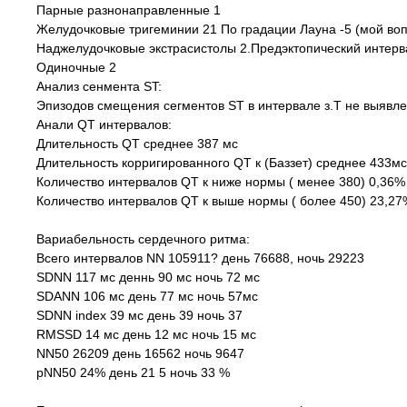
Парные разнонаправленные 1
Желудочковые тригеминии 21 По градации Лауна -5 (мой вопр
Наджелудочковые экстрасистолы 2.Предэктопический интерв
Одиночные 2
Анализ сенмента ST:
Эпизодов смещения сегментов ST в интервале з.T не выявл
Анали QT интервалов:
Длительность QT среднее 387 мс
Длительность корригированного QT к (Баззет) среднее 433мс
Количество интервалов QT к ниже нормы ( менее 380) 0,36%
Количество интервалов QT к выше нормы ( более 450) 23,27
Вариабельность сердечного ритма:
Всего интервалов NN 105911? день 76688, ночь 29223
SDNN 117 мс деннь 90 мс ночь 72 мс
SDANN 106 мс день 77 мс ночь 57мс
SDNN index 39 мс день 39 ночь 37
RMSSD 14 мс день 12 мс ночь 15 мс
NN50 26209 день 16562 ночь 9647
pNN50 24% день 21 5 ночь 33 %