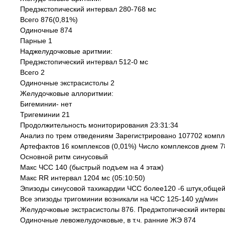
Предэкстопический интервал 280-768 мс
Всего 876(0,81%)
Одиночные 874
Парные 1
Наджелудочковые аритмии:
Предэкстопический интервал 512-0 мс
Всего 2
Одиночные экстрасистолы 2
Желудочковые аллоритмии:
Бигеминии- нет
Тригеминии 21
Продолжительность мониторирования 23:31:34
Анализ по трем отведениям Зарегистрировано 107702 компл
Артефактов 16 комплексов (0,01%) Число комплексов днем 
Основной ритм синусовый
Макс ЧСС 140 (быстрый подъем на 4 этаж)
Макс RR интервал 1204 мс (05:10:50)
Эпизоды синусовой тахикардии ЧСС более120 -6 штук,общей
Все эпизоды тригоминии возникали на ЧСС 125-140 уд/мин
Желудочковые экстрасистолы 876. Предэктопический интерв
Одиночные левожелудочковые, в т.ч. ранние ЖЭ 874