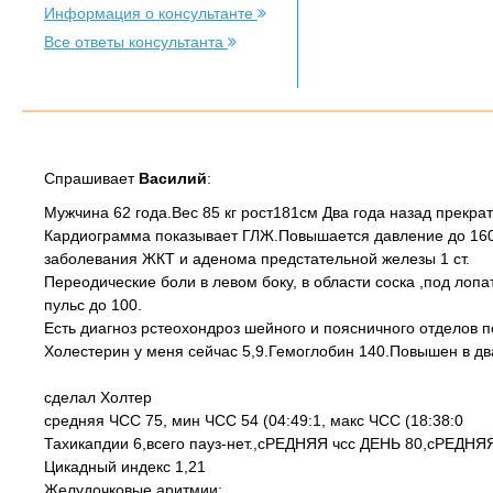
Информация о консультанте
Все ответы консультанта
Спрашивает
Василий
:
Мужчина 62 года.Вес 85 кг рост181см Два года назад прекрат
Кардиограмма показывает ГЛЖ.Повышается давление до 160/9
заболевания ЖКТ и аденома предстательной железы 1 ст.
Переодические боли в левом боку, в области соска ,под лоп
пульс до 100.
Есть диагноз рстеохондроз шейного и поясничного отделов п
Холестерин у меня сейчас 5,9.Гемоглобин 140.Повышен в два
сделал Холтер
средняя ЧСС 75, мин ЧСС 54 (04:49:1, макс ЧСС (18:38:0
Тахикапдии 6,всего пауз-нет.,сРЕДНЯЯ чсс ДЕНЬ 80,сРЕДНЯ
Цикадный индекс 1,21
Желудочковые аритмии: