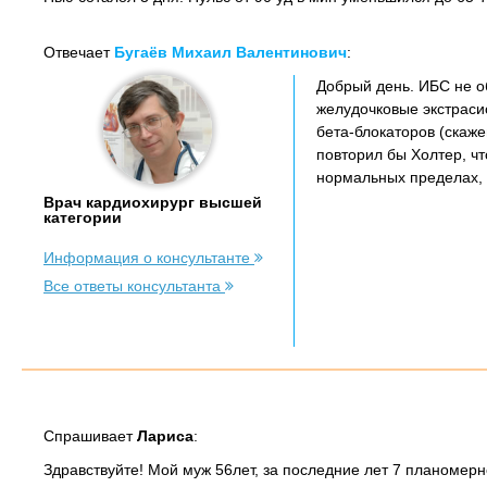
Отвечает
Бугаёв Михаил Валентинович
:
Добрый день. ИБС не о
желудочковые экстраси
бета-блокаторов (скаже
повторил бы Холтер, ч
нормальных пределах, 
Врач кардиохирург высшей
категории
Информация о консультанте
Все ответы консультанта
Спрашивает
Лариса
:
Здравствуйте! Мой муж 56лет, за последние лет 7 планомерно