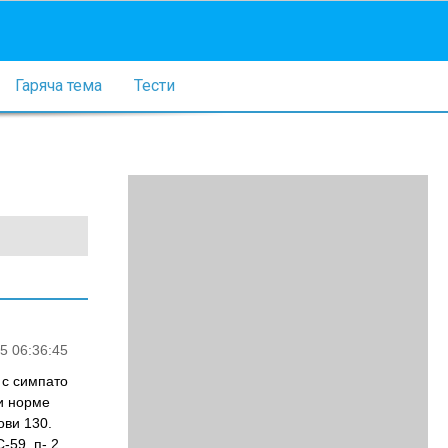
Гаряча тема
Тести
5 06:36:45
 с симпато
и норме
ови 130.
-59, п- 2.