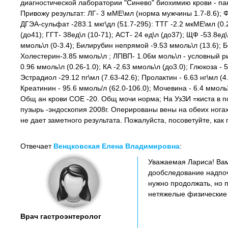
диагностической лаборатории "Синево" биохимию крови - па
Привожу результат: ЛГ- 3 мМЕ\мл (норма мужчины 1.7-8.6); ФС
ДГЭА-сульфат -283.1 мкг\дл (51.7-295): ТТГ -2.2 мкМЕ\мл (0.27
(до41); ГГТ- 38ед\л (10-71); АСТ- 24 ед\л (до37); ЩФ -53.8е
ммоль\л (0-3.4); Билирубин непрямой -9.53 ммоль\л (13.6); Б
Холестерин-3.85 ммоль\л ; ЛПВП- 1.06м моль\л - условный р
0.96 ммоль\л (0.26-1.0); КА -2.63 ммоль\л (до3.0); Глюкоза - 
Эстрадиол -29.12 пг\мл (7.63-42.6); Пролактин - 6.63 нг\мл (
Креатинин - 95.6 ммоль/л (62.0-106.0); Мочевина - 6.4 ммоль\
Общ ан крови СОЕ -20. Общ мочи норма; На УзЗИ =киста в п
пузырь -эндоскопия 2008г. Оперированы вены на обеих нога
не дает заметного результата. Пожалуйста, посоветуйте, как
Отвечает
Венцковская Елена Владимировна
:
Уважаемая Лариса! Вам
дообследование надпоч
нужно продолжать, но 
нетяжелые физические н
Врач гастроэнтеролог