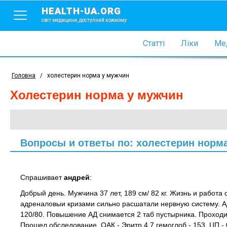
HEALTH-UA.ORG
світ медицини, доступний кожному
Статті
Ліки
Мед
Головна
/
холестерин норма у мужчин
холестерин норма у мужчин
Вопросы и ответы по: холестерин норм
Спрашивает
андрей
:
Добрый день. Мужчина 37 лет, 189 см/ 82 кг. Жизнь и работ
адреналовыи кризами сильно расшатали нервную систему. АД
120/80. Повышение АД снимается 2 таб пустырника. Проходи
Прошел обследование. ОАК - Эритр 4,7 гемоглоб - 153, ЦП - 0