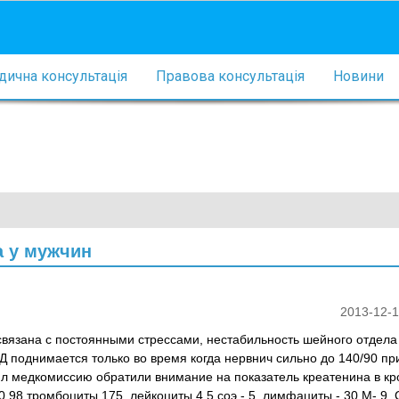
ична консультація
Правова консультація
Новини
а у мужчин
2013-12-1
а связана с постоянными стрессами, нестабильность шейного отдела
 поднимается только во время когда нервнич сильно до 140/90 пр
л медкомиссию обратили внимание на показатель креатенина в кр
,98 тромбоциты 175, лейкоциты 4,5 соэ - 5, лимфациты - 30 М- 9, С