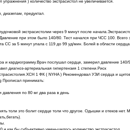
л упражнения ) количество экстрасистол не увеличивается.
, диазепам, предуктал.
удочковой экстрасистолии через 9 минут после начала.Экстрасис
Давление при этом было 140/80. Тест начался при ЧСС 100. Всего 
а СС за 5 минут упала с 119 до 99 уд/мин. Болей в области сердца
ера и кардиограмму.Врач послушал сердце, замерил давление 140/
авил диагноз-артериальная гипертензия 1 степени.Риск
страсистолия.ХСН 1 ФК ( NYHA ) Рекомендовал УЗИ сердца и щито
Мg Прописал принимать:
и давления по 80 мг два раза в день
ять толи это болит сердце толи что другое. Одышки и отеков нет. 
ть,бегать).
лы.
70 и как бы субъективно уменьшилось количество экстрасистол.