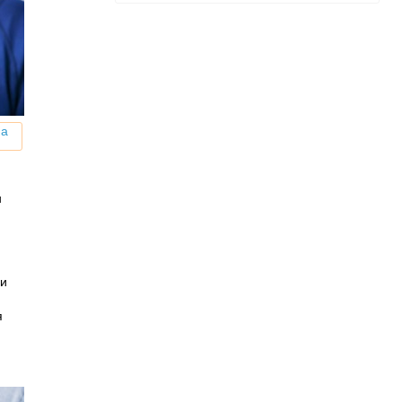
на
ы
 и
я