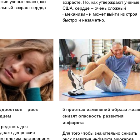
ские ученые знают, как
возрасте. Но, как утверждают ученые
альный возраст сердца…
США, сердце – очень сложный
«механизм» и может выйти из строя
быстро и незаметно.
одростков – риск
5 простых изменений образа жизн
рдцем
снизят опасность развития
инфаркта
 редкость для
Однако депрессия
Для того чтобы значительно снизить
ько плохим настроением
риск развития инфаркта миокарда,