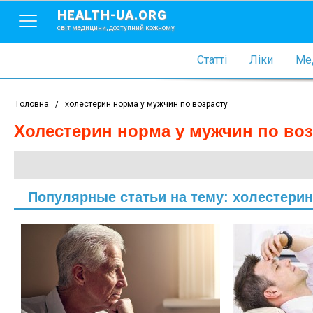
HEALTH-UA.ORG
світ медицини, доступний кожному
Статті
Ліки
Мед
Головна
/
холестерин норма у мужчин по возрасту
холестерин норма у мужчин по во
Популярные статьи на тему: холестерин