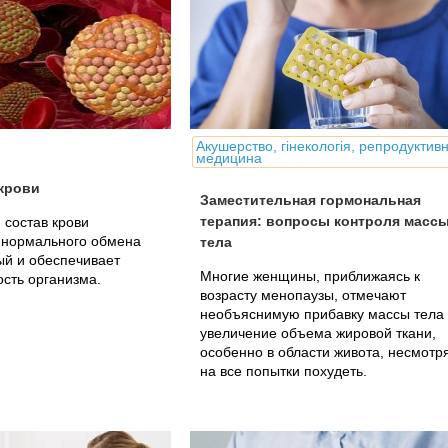
Акушерство, гінекологія, репродуктив
медицина
крови
Заместительная гормональная
терапия: вопросы контроля масс
состав крови
 нормального обмена
тела
ый и обеспечивает
Многие женщины, приближаясь к
сть организма.
возрасту менопаузы, отмечают
необъяснимую прибавку массы тела
увеличение объема жировой ткани,
особенно в области живота, несмотр
на все попытки похудеть.