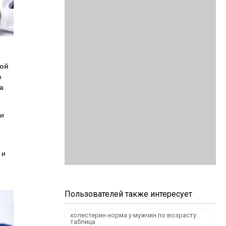
ной
в
а
ни
 и
Пользователей также интересует
холестерин норма у мужчин по возрасту
таблица