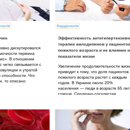
ологія
Кардіологія
жчин
Эффективность антигипертензив
терапии амлодипином у пациенто
тивно дискутировался
пожилого возраста и ее влияние н
омочности термина
показатели жизни
кс». В отношении
 четко связывается с
Увеличение продолжительности жиз
овуляции и утратой
приводит к тому, что доля пациентов
 способности. Что
пожилого возраста растет с каждым
н, то описано
годом. В Украине около 20%
населения — люди в возрасте 65 лет
старше. Сердечно-сосудистая
патология в этой возрастной группе
имеет...