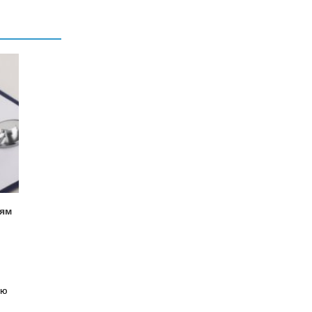
ям
ию