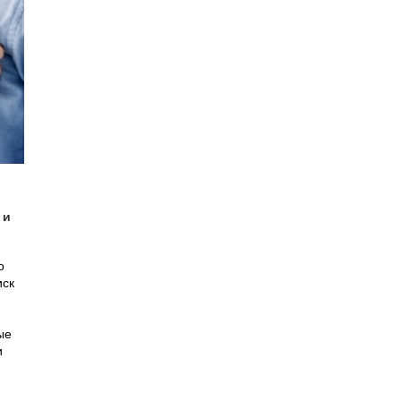
 и
о
иск
ые
и