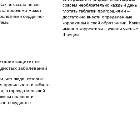
 Как показало новое
совсем необязательно каждый день
эта проблема может
глотать таблетки пригоршнями –
 болезнями сердечно-
достаточно внести определенные
темы.
коррективы в свой образ жизни. Каки
именно коррективы – узнали ученые 
Швеции.
тание защитит от
удистых заболеваний
и, что люди, которые
 правильного и гибкого
я, в гораздо меньшей
ржены опасности
чно-сосудистых