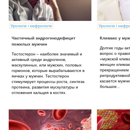
Урологія і нефрологія
Урологія і нефр
Частичный андрогенодефицит
Климакс у му
пожилых мужчин
Долгие годы ак
вопрос о прав
Тестостерон – наиболее значимый и
«мужской клима
активный среди андрогенов,
женщин климакс
маскулинных, или мужских, половых
прекращением 
гормонов, которые вырабатываются в
репродуктивной
яичках у мужчин. Тестостерон
касается мужчи
стимулирует процессы роста, синтеза
большое...
протеина, развития мускулатуры и
отложения кальция в костях.