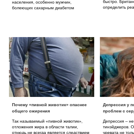
быстро. Британ
населения, особенно мужчин,
определить ре
болеющих сахарным диабетом
Почему «пивной животик» опаснее
Депрессия у п
общего ожирения
проблем с се
Так называемый «пивной животик»,
Депрессия – не
отложения жира в области талии,
тинэйджеров. 
отнюдь не всегда является следствием
чревата не тол