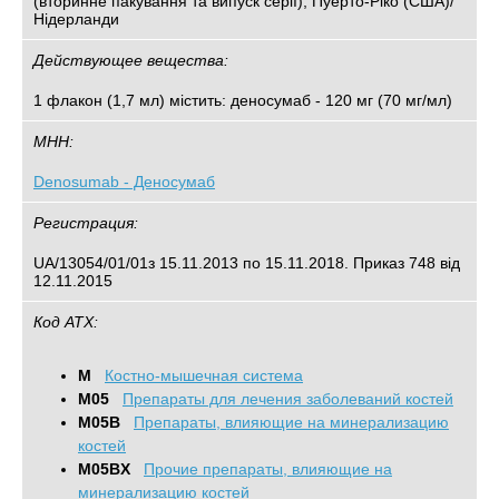
(вторинне пакування та випуск серії), Пуерто-Ріко (США)/
Нідерланди
Действующее вещества:
1 флакон (1,7 мл) містить: деносумаб - 120 мг (70 мг/мл)
МНН:
Denosumab - Деносумаб
Регистрация:
UA/13054/01/01з 15.11.2013 по 15.11.2018. Приказ 748 від
12.11.2015
Код АТХ:
M
Костно-мышечная система
M05
Препараты для лечения заболеваний костей
M05B
Препараты, влияющие на минерализацию
костей
M05BX
Прочие препараты, влияющие на
минерализацию костей