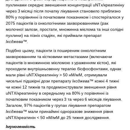
пухлинами середнє зменшення концентрації uNTx/креатиніну
через З місяці після початку лікування становило приблизно
80% у порівнянні із початковим показником і спостерігалося у
2075 пацієнтів із онкологічними захворюваннями (рак
молочної залози, простати, множинна мієлома та інші солідні
пухлини) на пізніх стадіях, які приймали препарат
Іксджева™
.
Подібно цьому, пацієнти із поширеним онкологічним
захворюванням та кістковими метастазами (включаючи
пацієнтів із множинною мієломою з ураженням кісток), які
проходили внутрішньовенну терапію бісфосфонтами, однак
мали рівні uNTX/креатиніну > 50 нМ/мМ, отримували
чисельні підшкірні дози препарату
Іксджева™
кожні 4 тижні
чи кожні 12 тижнів та продемонстрували зменшення рівня
uNTX/креатиніну в середньому на 80% у порівнянні із
початковим показником через 3 та через 6 місяців лікування.
Загалом, 97% пацієнтів у групах лікування препаратом
Іксджева™
мали принаймні одноразове зниження рівня
uNTX/креатинін < 50 нМ/мМ до 25 тижня дослідження.
Імуногенність