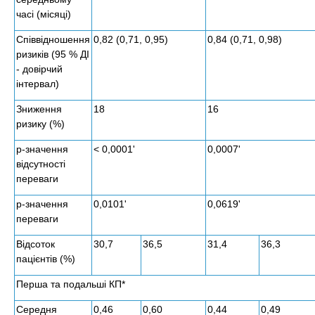
часі (місяці)
Співвідношення
0,82 (0,71, 0,95)
0,84 (0,71, 0,98)
ризиків (95 % ДІ
- довірчий
інтервал)
Зниження
18
16
ризику (%)
р-значення
< 0,0001'
0,0007'
відсутності
переваги
р-значення
0,0101'
0,0619'
переваги
Відсоток
30,7
36,5
31,4
36,3
пацієнтів (%)
Перша та подальші КП*
Середня
0,46
0,60
0,44
0,49