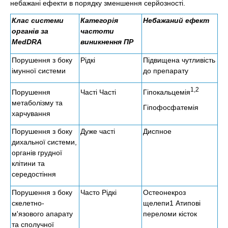
небажані ефекти в порядку зменшення серйозності.
Клас системи
Категорія
Небажаний ефект
органів за
частоти
MedDRA
виникнення ПР
Порушення з боку
Рідкі
Підвищена чутливість
імунної системи
до препарату
1,2
Гіпокальцемія
Порушення
Часті Часті
метаболізму та
Гіпофосфатемія
харчування
Порушення з боку
Дуже часті
Диспное
дихальної системи,
органів грудної
клітини та
середостіння
Порушення з боку
Часто Рідкі
Остеонекроз
скелетно-
щелепи1 Атипові
м'язового апарату
переломи кісток
та сполучної