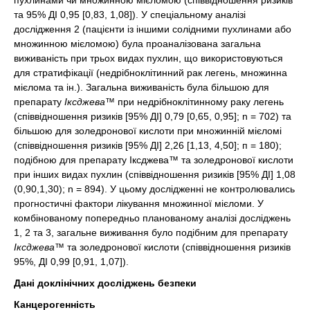
та 95% ДІ 0,95 [0,83, 1,08]). У спеціальному аналізі
дослідження 2 (пацієнти із іншими солідними пухлинами або
множинною мієломою) була проаналізована загальна
виживаність при трьох видах пухлин, що використовуються
для стратифікації (недрібноклітинний рак легень, множинна
мієлома та ін.). Загальна виживаність була більшою для
препарату
Іксджева™
при недрібноклітинному раку легень
(співвідношення ризиків [95% ДІ] 0,79 [0,65, 0,95]; n = 702) та
більшою для золедронової кислоти при множинній мієломі
(співвідношення ризиків [95% ДІ] 2,26 [1,13, 4,50]; п = 180);
подібною для препарату Іксджева™ та золедронової кислоти
при інших видах пухлин (співвідношення ризиків [95% ДІ] 1,08
(0,90,1,30); n = 894). У цьому дослідженні не контролювались
прогностичні фактори лікування множинної мієломи. У
комбінованому попередньо планованому аналізі досліджень
1, 2 та 3, загальне виживання було подібним для препарату
Іксджева™
та золедронової кислоти (співвідношення ризиків
95%, ДІ 0,99 [0,91, 1,07]).
Дані доклінічних досліджень безпеки
Канцерогенність