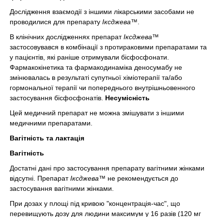
Дослідження взаємодії з іншими лікарськими засобами не
проводилися для препарату
Іксджева™
.
В клінічних дослідженнях препарат
Іксджева™
застосовувався в комбінації з протираковими препаратами та
у пацієнтів, які раніше отримували бісфосфонати.
Фармакокінетика та фармакодинаміка деносумабу не
змінювалась в результаті супутньої хіміотерапії та/або
гормональної терапії чи попереднього внутрішньовенного
застосування бісфосфонатів.
Несумісність
Цей медичний препарат не можна змішувати з іншими
медичними препаратами.
Вагітність та лактація
Вагітність
Достатні дані про застосування препарату вагітними жінками
відсутні. Препарат
Іксджева™
не рекомендується до
застосування вагітними жінками.
При дозах у площі під кривою "концентрація-час", що
перевищують дозу для людини максимум у 16 разів (120 мг