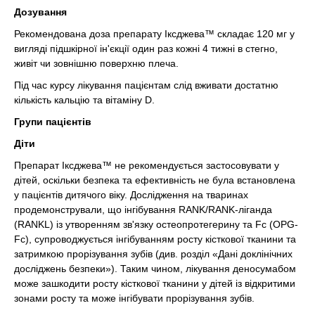
Дозування
Рекомендована доза препарату Іксджева™ складає 120 мг у
вигляді підшкірної ін'єкції один раз кожні 4 тижні в стегно,
живіт чи зовнішню поверхню плеча.
Під час курсу лікування пацієнтам слід вживати достатню
кількість кальцію та вітаміну D.
Групи пацієнтів
Діти
Препарат Іксджева™ не рекомендується застосовувати у
дітей, оскільки безпека та ефективність не була встановлена
у пацієнтів дитячого віку. Дослідження на тваринах
продемонстрували, що інгібування RANK/RANK-ліганда
(RANKL) із утворенням зв'язку остеопротегерину та Fc (OPG-
Fc), супроводжується інгібуванням росту кісткової тканини та
затримкою прорізування зубів (див. розділ «Дані доклінічних
досліджень безпеки»). Таким чином, лікування деносумабом
може зашкодити росту кісткової тканини у дітей із відкритими
зонами росту та може інгібувати прорізування зубів.