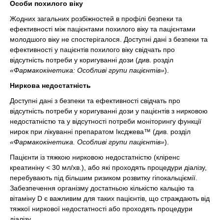
Особи похилого віку
Жодних загальних розбіжностей в профілі безпеки та
ефективності між пацієнтами похилого віку та пацієнтами
молодшого віку не спостерігалося. Доступні дані з безпеки та
ефективності у пацієнтів похилого віку свідчать про
відсутність потреби у коригуванні дози (див. розділ
«Фармакокінетика: Особливі групи пацієнтів»
).
Ниркова недостатність
Доступні дані з безпеки та ефективності свідчать про
відсутність потреби у коригуванні дози у пацієнтів з нирковою
недостатністю та у відсутності потреби моніторингу функції
нирок при лікуванні препаратом Іксджева™ (див. розділ
«Фармакокінетика. Особливі групи пацієнтів»
).
Пацієнти із тяжкою нирковою недостатністю (кліренс
креатиніну < 30 мл/хв.), або які проходять процедури діалізу,
перебувають під більшим ризиком розвитку гіпокальціємії.
Забезпечення організму достатньою кількістю кальцію та
вітаміну D є важливим для таких пацієнтів, що страждають від
тяжкої ниркової недостатності або проходять процедури
діалізу.