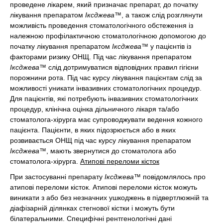
проведене лікарем, який призначає препарат, до початку
лікування препаратом
Іксджева™
, а також слід розглянути
можливість проведення стоматологічного обстеження із
належною профілактичною стоматологічною допомогою до
початку лікування препаратом
Іксджева™
у пацієнтів із
факторами ризику ОНЩ. Під час лікування препаратом
Іксджева™
слід дотримуватися відповідних правил гігієни
порожнини рота. Під час курсу лікування пацієнтам слід за
можливості уникати інвазивних стоматологічних процедур.
Для пацієнтів, які потребують інвазивних стоматологічних
процедур, клінічна оцінка дільничного лікаря та/або
стоматолога-хірурга має супроводжувати ведення кожного
пацієнта. Пацієнти, в яких підозрюється або в яких
розвивається ОНЩ під час курсу лікування препаратом
Іксджева™
, мають звернутися до стоматолога або
стоматолога-хірурга.
Атипові переломи кісток
При застосуванні препарату
Іксджева™
повідомлялось про
атипові переломи кісток. Атипові переломи кісток можуть
виникати з або без незначних ушкоджень в підвертлюжній та
діафізарній ділянках стегнової кістки і можуть бути
білатеральними. Специфічні рентгенологічні дані