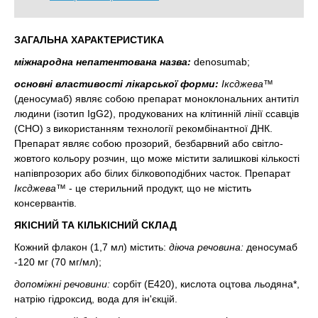
ЗАГАЛЬНА ХАРАКТЕРИСТИКА
міжнародна непатентована назва:
denosumab;
основні властивості лікарської форми:
Іксджева™
(деносумаб) являє собою препарат моноклональних антитіл
людини (ізотип IgG2), продукованих на клітинній лінії ссавців
(СНО) з використанням технології рекомбінантної ДНК.
Препарат являє собою прозорий, безбарвний або світло-
жовтого кольору розчин, що може містити залишкові кількості
напівпрозорих або білих білковоподібних часток. Препарат
Іксджева™
- це стерильний продукт, що не містить
консервантів.
ЯКІСНИЙ ТА КІЛЬКІСНИЙ СКЛАД
Кожний флакон (1,7 мл) містить:
діюча речовина:
деносумаб
-120 мг (70 мг/мл);
допоміжні речовини:
сорбіт (Е420), кислота оцтова льодяна*,
натрію гідроксид, вода для ін'єкцій.