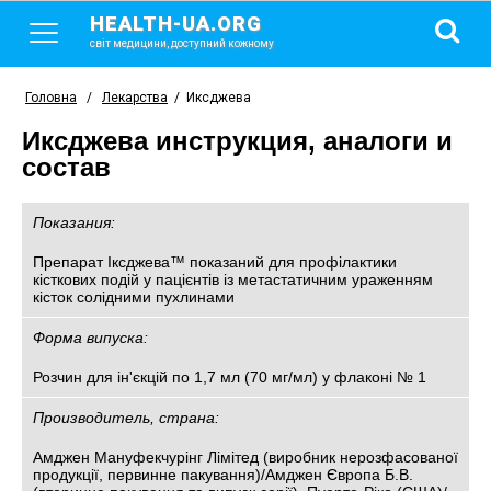
HEALTH-UA.ORG
світ медицини, доступний кожному
Головна
/
Лекарства
/
Иксджева
Иксджева инструкция, аналоги и
состав
Показания:
Препарат Іксджева™ показаний для профілактики
кісткових подій у пацієнтів із метастатичним ураженням
кісток солідними пухлинами
Форма випуска:
Розчин для ін'єкцій по 1,7 мл (70 мг/мл) у флаконі № 1
Производитель, страна:
Амджен Мануфекчурінг Лімітед (виробник нерозфасованої
продукції, первинне пакування)/Амджен Європа Б.В.