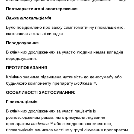
Постмаркетингові спостереження
Важка гіпокальціємія
Було повідомлено про важку симптоматичну гіпокальціємію,
включаючи летальні випадки.
Передозування
В клінічних дослідженнях за участю людини немає випадків
передозування.
ПРОТИПОКАЗАННЯ
Клінічно значима підвищена чутливість до деносумабу або
будь-якого компоненту препарату
Іксджева™.
ОСОБЛИВОСТІ ЗАСТОСУВАННЯ:
Гіпокальціємія
В клінічних дослідженнях за участі пацієнтів із
розповсюдженим раком, які отримували лікування
препаратом
Іксджева™
або золедроновою кислотою,
гіпокальціємія виникала частіше у групі лікування препаратом