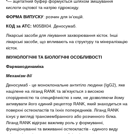
*— ацетатний буфер формується шляхом змішування
кислоти оцтової та натрію гідроксиду.
ФОРМА ВИПУСКУ
: розчин для ін'єкцій.
КОД за АТС:
М05ВХ04. Деносумаб.
Лікарські засоби для лікування захворювання кісток. Інші
лікарські засоби, що впливають на структуру та мінералізацію
кісток.
ІМУНОЛОГІЧНІ ТА БІОЛОГІЧНІ ОСОБЛИВОСТІ
Фармакодинаміка
Механізм дії
Деносумаб - це моноклональне антитіло людини (IgG2), яке
націлене на ліганд RANK та зв'язується з високою
спорідненістю та специфічністю з ним, не дозволяючи йому
активувати його єдиний рецептор RANK, який знаходиться на
поверхні остеокластів та їхніх попередників. Ліганд RANK
існує у вигляді трансмембранного або розчинного білка.
Ліганд RANK відіграє важливу роль у формуванні,
функціонуванні та виживанні остеокластів - єдиного виду