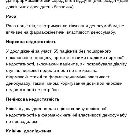
Дані фармакокінетики серед дітей відсутні (див. розділ «Дані
доклінічних досліджень безпеки»).
Раса
Раса пацієнтів, які отримували лікування деносумабом, не
впливає на фармакокінетичні властивості деносумабу.
Ниркова недостатність
У дослідженні за участі 55 пацієнтів без поширеного
онкологічного процесу, проте із різними стадіями ниркової
недостатності, включаючи пацієнтів, які потребували діалізу,
ступінь ниркової недостатності не впливав на
фармакокінетичні та фармакодинамічні властивості
деносумабу; таким чином, коригування дози при нирковій
недостатності не потрібно.
Печінкова недостатність
Клінічні дослідження для оцінки впливу печінкової
недостатності на фармакокінетичні властивості деносумабу
не проводилися.
Клінічні дослідження