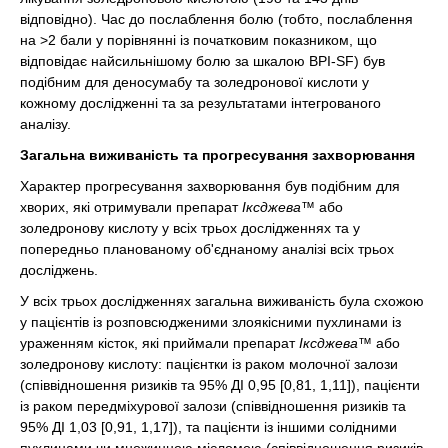
відповідно). Час до послаблення болю (тобто, послаблення
на >2 бали у порівнянні із початковим показником, що
відповідає найсильнішому болю за шкалою BPI-SF) був
подібним для деносумабу та золедронової кислоти у
кожному дослідженні та за результатами інтегрованого
аналізу.
Загальна виживаність та прогресування захворювання
Характер прогресування захворювання був подібним для
хворих, які отримували препарат
Іксджева™
або
золедронову кислоту у всіх трьох дослідженнях та у
попередньо планованому об'єднаному аналізі всіх трьох
досліджень.
У всіх трьох дослідженнях загальна виживаність була схожою
у пацієнтів із розповсюдженими злоякісними пухлинами із
ураженням кісток, які приймали препарат
Іксджева™
або
золедронову кислоту: пацієнтки із раком молочної залози
(співвідношення ризиків та 95% ДІ 0,95 [0,81, 1,11]), пацієнти
із раком передміхурової залози (співвідношення ризиків та
95% ДІ 1,03 [0,91, 1,17]), та пацієнти із іншими солідними
пухлинами чи множинною мієломою (співвідношення ризиків