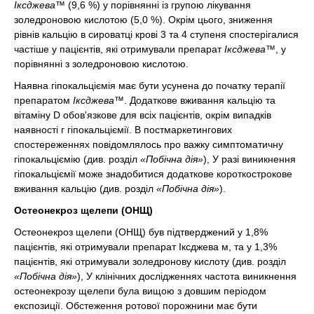
Іксджева™
(9,6 %) у порівнянні із групою лікування
золедроновою кислотою (5,0 %). Окрім цього, зниження
рівнів кальцію в сироватці крові 3 та 4 ступеня спостерігалися
частіше у пацієнтів, які отримували препарат
Іксджева™
, у
порівнянні з золедроновою кислотою.
Наявна гіпокальціємія має бути усунена до початку терапії
препаратом
Іксджева™
. Додаткове вживання кальцію та
вітаміну D обов'язкове для всіх пацієнтів, окрім випадків
наявності г гіпокальціємії. В постмаркетингових
спостереженнях повідомлялось про важку симптоматичну
гіпокальціємію (див. розділ
«Побічна дія»
), У разі виникнення
гіпокальціємії може знадобитися додаткове короткострокове
вживання кальцію (див. розділ
«Побічна дія»
).
Остеонекроз щелепи (ОНЩ)
Остеонекроз щелепи (ОНЩ) був підтверджений у 1,8%
пацієнтів, які отримували препарат Іксджева м, та у 1,3%
пацієнтів, які отримували золедронову кислоту (див. розділ
«Побічна дія»
), У клінічних дослідженнях частота виникнення
остеонекрозу щелепи була вищою з довшим періодом
експозиції. Обстеження ротової порожнини має бути