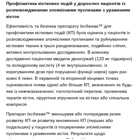
Профілактика кісткових подій у дорослих пацієнтів із
розповсюдженими злоякісними пухлинами з ураженням
кісток
Ефективність та безпека препарату
Іксджева™
для
профілактики кісткових подій (КП) була оцінена у пацієнтів із
розповсюдженими злоякісними пухлинами та руйнуванням
кісткових тканин в трьох рандомізованих, подвійних сліпих,
активно контрольованих дослідженнях. В кожному
дослідженні пацієнтам вводили деносумаб (120 мг підшкірно)
та золедронову кислоту (4 мг внутрішньовенно, із
коригуванням дози при порушенні функції нирок) один раз
кожні 4 тижні. В первинній та вторинній кінцевих точках
оцінювалася поява однієї або більше КП, визначених як будь-
яке із нижчезазначених: патологічний перелом, променева
терапія кісток, хірургічне втручання на кістках або спінальна
компресія.
Препарат
Іксджева™
зменшував або попереджав ризик
розвитку КП чи розвитку множинних КП (перших або
подальших) у пацієнтів із поширеними злоякісними
пухлинами з ураженням кісток. Результати щодо