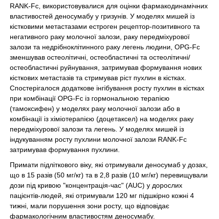
RANK-Fc, використовувалися для оцінки фармакодинамічних
властивостей деносумабу у гризунів. У моделях мишей із
кістковими метастазами естроген рецептор-позитивного та
негативного раку молочної залози, раку передміхурової
залози та недрібноклітинного раку легень людини, OPG-Fc
зменшував остеолітичні, остеобластичні та остеолітичні/
остеобластичні руйнування, затримував формування нових
кісткових метастазів та стримував ріст пухлин в кістках.
Спостерігалося додаткове інгібування росту пухлин в кістках
при комбінації OPG-Fc із гормональною терапією
(тамоксифен) у моделях раку молочної залози або в
комбінації із хіміотерапією (доцетаксел) на моделях раку
передміхурової залози та легень. У моделях мишей із
індукуванням росту пухлини молочної залози RANK-Fc
затримував формування пухлини.
Примати підліткового віку, які отримували деносумаб у дозах,
що в 15 разів (50 мг/кг) та в 2,8 разів (10 мг/кг) перевищували
дози під кривою "концентрація-час" (AUC) у дорослих
пацієнтів-людей, які отримували 120 мг підшкірно кожні 4
тижні, мали порушення зони росту, що відповідає
фармакологічним властивостям деносумабу.