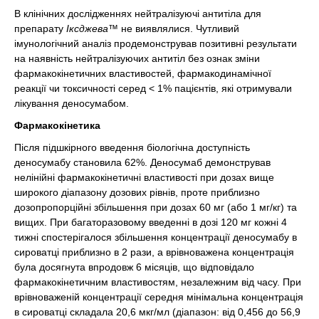
В клінічних дослідженнях нейтралізуючі антитіла для
препарату
Іксджева™
не виявлялися. Чутливий
імунологічний аналіз продемонстрував позитивні результати
на наявність нейтралізуючих антитіл без ознак зміни
фармакокінетичних властивостей, фармакодинамічної
реакції чи токсичності серед < 1% пацієнтів, які отримували
лікування деносумабом.
Фармакокінетика
Після підшкірного введення біологічна доступність
деносумабу становила 62%. Деносумаб демонстрував
нелінійні фармакокінетичні властивості при дозах вище
широкого діапазону дозових рівнів, проте приблизно
дозопропорційні збільшення при дозах 60 мг (або 1 мг/кг) та
вищих. При багаторазовому введенні в дозі 120 мг кожні 4
тижні спостерігалося збільшення концентрації деносумабу в
сироватці приблизно в 2 рази, а врівноважена концентрація
була досягнута впродовж 6 місяців, що відповідало
фармакокінетичним властивостям, незалежним від часу. При
врівноваженій концентрації середня мінімальна концентрація
в сироватці складала 20,6 мкг/мл (діапазон: від 0,456 до 56,9