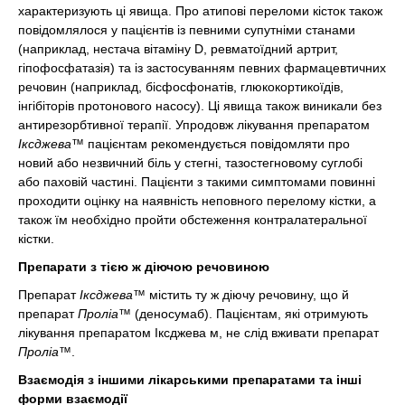
характеризують ці явища. Про атипові переломи кісток також
повідомлялося у пацієнтів із певними супутніми станами
(наприклад, нестача вітаміну D, ревматоїдний артрит,
гіпофосфатазія) та із застосуванням певних фармацевтичних
речовин (наприклад, бісфосфонатів, глюкокортикоїдів,
інгібіторів протонового насосу). Ці явища також виникали без
антирезорбтивної терапії. Упродовж лікування препаратом
Іксджева™
пацієнтам рекомендується повідомляти про
новий або незвичний біль у стегні, тазостегновому суглобі
або паховій частині. Пацієнти з такими симптомами повинні
проходити оцінку на наявність неповного перелому кістки, а
також їм необхідно пройти обстеження контралатеральної
кістки.
Препарати з тією ж діючою речовиною
Препарат
Іксджева™
містить ту ж діючу речовину, що й
препарат
Проліа™
(деносумаб). Пацієнтам, які отримують
лікування препаратом Іксджева м, не слід вживати препарат
Проліа™
.
Взаємодія з іншими лікарськими препаратами та інші
форми взаємодії