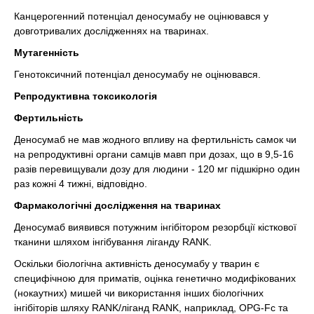
Канцерогенний потенціал деносумабу не оцінювався у
довготривалих дослідженнях на тваринах.
Мутагенність
Генотоксичний потенціал деносумабу не оцінювався.
Репродуктивна токсикологія
Фертильність
Деносумаб не мав жодного впливу на фертильність самок чи
на репродуктивні органи самців мавп при дозах, що в 9,5-16
разів перевищували дозу для людини - 120 мг підшкірно один
раз кожні 4 тижні, відповідно.
Фармакологічні дослідження на тваринах
Деносумаб виявився потужним інгібітором резорбції кісткової
тканини шляхом інгібування ліганду RANK.
Оскільки біологічна активність деносумабу у тварин є
специфічною для приматів, оцінка генетично модифікованих
(нокаутних) мишей чи використання інших біологічних
інгібіторів шляху RANK/ліганд RANK, наприклад, OPG-Fc та