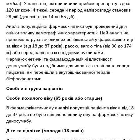
мкг/мл). У пацієнтів, які припинили прийом препарату в дозі
120 мг кожні 4 тижні, середній період напіврозпаду становив
28 діб (діапазон: від 14 до 55 діб).
Аналіз популяційної фармакокінетики був проведений для
оцінки впливу демографічних характеристик. Цей аналіз не
продемонстрував очевидних розбіжностей у фармакокінетиці
за віком (від 18 до 87 років), расою, вагою тіла (від 36 до 174
кг) або серед пацієнтів із солідними пухлинами.
Фармакокінетичні та фармакодинамічні властивості
деносумабу були подібними для чоловіків та жінок та серед
пацієнтів, які перейшли з внутрішньовенної терапії
бісфосфонатами.
Особливі групи пацієнтів
Особи похилого віку (65 років або старше)
В фармакокінетичному аналізі популяції пацієнтів віком від 18
до 87 років не було виявлено впливу віку на фармакокінетику
деносумабу.
Діти та підлітки (молодші 18 років)