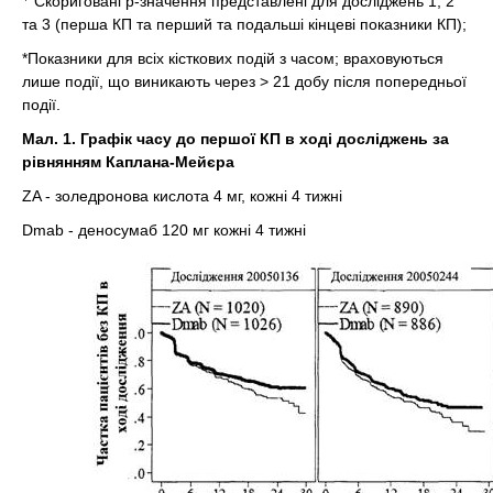
Скориговані р-значення представлені для досліджень 1, 2
та 3 (перша КП та перший та подальші кінцеві показники КП);
*Показники для всіх кісткових подій з часом; враховуються
лише події, що виникають через > 21 добу після попередньої
події.
Мал. 1. Графік часу до першої КП в ході досліджень за
рівнянням Каплана-Мейєра
ZA - золедронова кислота 4 мг, кожні 4 тижні
Dmab - деносумаб 120 мг кожні 4 тижні