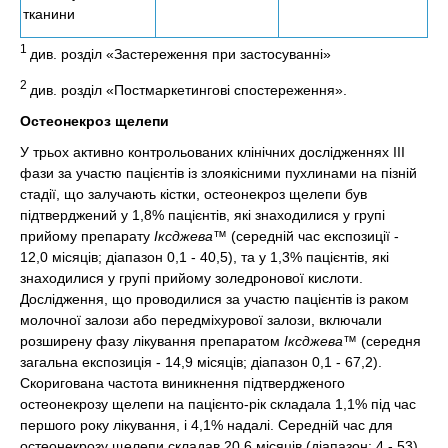
тканини
1
див. розділ «Застереження при застосуванні»
2
див. розділ «Постмаркетингові спостереження».
Остеонекроз щелепи
У трьох активно контрольованих клінічних дослідженнях III
фази за участю пацієнтів із злоякісними пухлинами на пізній
стадії, що залучають кістки, остеонекроз щелепи був
підтверджений у 1,8% пацієнтів, які знаходилися у групі
прийому препарату
Іксджева™
(середній час експозиції -
12,0 місяців; діапазон 0,1 - 40,5), та у 1,3% пацієнтів, які
знаходилися у групі прийому золедронової кислоти.
Дослідження, що проводилися за участю пацієнтів із раком
молочної залози або передміхурової залози, включали
розширену фазу лікування препаратом
Іксджева™
(середня
загальна експозиція - 14,9 місяців; діапазон 0,1 - 67,2).
Скоригована частота виникнення підтвердженого
остеонекрозу щелепи на пацієнто-рік складала 1,1% під час
першого року лікування, і 4,1% надалі. Середній час для
остеонекрозу щелепи складав 20,6 місяців (діапазон: 4 - 53).