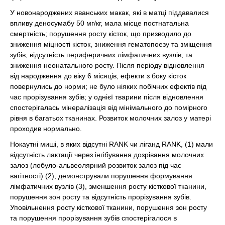
У новонароджених яванських макак, які в матці піддавалися
впливу деносумабу 50 мг/кг, мала місце постнатальна
смертність; порушення росту кісток, що призводило до
зниження міцності кісток, зниження гематопоезу та зміщення
зубів; відсутність периферичних лімфатичних вузлів; та
зниження неонатального росту. Після періоду відновлення
від народження до віку 6 місяців, ефекти з боку кісток
повернулись до норми; не було ніяких побічних ефектів під
час прорізування зубів; у однієї тварини після відновлення
спостерігалась мінералізація від мінімального до помірного
рівня в багатьох тканинах. Розвиток молочних залоз у матері
проходив нормально.
Нокаутні миші, в яких відсутні RANK чи ліганд RANK, (1) мали
відсутність лактації через інгібування дозрівання молочних
залоз (лобуло-альвеолярний розвиток залоз під час
вагітності) (2), демонстрували порушення формування
лімфатичних вузлів (3), зменшення росту кісткової тканини,
порушення зон росту та відсутність прорізування зубів.
Уповільнення росту кісткової тканини, порушення зон росту
та порушення прорізування зубів спостерігалося в