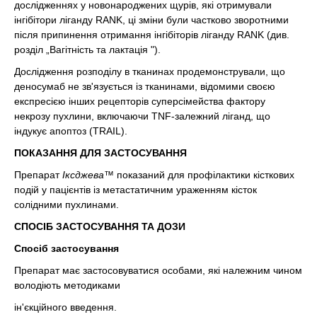
дослідженнях у новонароджених щурів, які отримували
інгібітори ліганду RANK, ці зміни були частково зворотними
після припинення отримання інгібіторів ліганду RANK (див.
розділ „Вагітність та лактація ").
Дослідження розподілу в тканинах продемонстрували, що
деносумаб не зв'язується із тканинами, відомими своєю
експресією інших рецепторів суперсімейства фактору
некрозу пухлини, включаючи TNF-залежний ліганд, що
індукує апоптоз (TRAIL).
ПОКАЗАННЯ ДЛЯ ЗАСТОСУВАННЯ
Препарат
Іксджева™
показаний для профілактики кісткових
подій у пацієнтів із метастатичним ураженням кісток
солідними пухлинами.
СПОСІБ ЗАСТОСУВАННЯ ТА ДОЗИ
Спосіб застосування
Препарат має застосовуватися особами, які належним чином
володіють методиками
ін'єкційного введення.