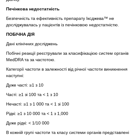
Печінкова недостатність
Безпечність та ефективність препарату Іксджева™ не
досліджувалась у пацієнтів із печінковою недостатністю.
ПОБІЧНА ДІЯ
Дані клінічних досліджень
Побічні реакції реєстрували за класифікацією систем органів
MedDRA та за частотою.
Категорії частоти в залежності від річної частоти виникнення
наступні:
Дуже часті: ≥1 з 10
Часті: ≥1 зі 100 та < 1 з 10
Нечасті: ≥1 з 1 000 та < 1 зі 100
Рідкі: ≥1 з 10 000 та < 1 з 1,000
Дуже рідкі: < 1/10 000
В кожній групі частоти та класу системи органів представлені