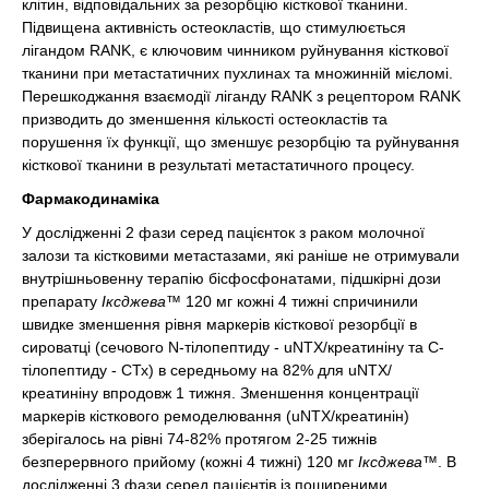
клітин, відповідальних за резорбцію кісткової тканини.
Підвищена активність остеокластів, що стимулюється
лігандом RANK, є ключовим чинником руйнування кісткової
тканини при метастатичних пухлинах та множинній мієломі.
Перешкоджання взаємодії ліганду RANK з рецептором RANK
призводить до зменшення кількості остеокластів та
порушення їх функції, що зменшує резорбцію та руйнування
кісткової тканини в результаті метастатичного процесу.
Фармакодинаміка
У дослідженні 2 фази серед пацієнток з раком молочної
залози та кістковими метастазами, які раніше не отримували
внутрішньовенну терапію бісфосфонатами, підшкірні дози
препарату
Іксджева™
120 мг кожні 4 тижні спричинили
швидке зменшення рівня маркерів кісткової резорбції в
сироватці (сечового N-тілопептиду - uNTX/креатиніну та С-
тілопептиду - СТх) в середньому на 82% для uNTX/
креатиніну впродовж 1 тижня. Зменшення концентрації
маркерів кісткового ремоделювання (uNTX/креатинін)
зберігалось на рівні 74-82% протягом 2-25 тижнів
безперервного прийому (кожні 4 тижні) 120 мг
Іксджева™
. В
дослідженні 3 фази серед пацієнтів із поширеними