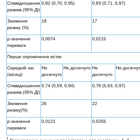
Співвідношення
0,82 (0,70, 0,95)
0,83 (0,71, 0,97)
ризиків (95% ДІ)
Зниження
18
17
ризику (%)
р-значення
0,0074
0,0215
переваги
Перше опромінення кістки
Середній час
Не
Не досягнуто
Не
Не досягну
(місяці)
досягнуто
досягнуто
Співвідношення
0,74 (0,59, 0,94)
0,78 (0,63, 0,97)
ризиків (95% ДІ)
Зниження
26
22
ризику(%)
р-значення
0,0121
0,0256
переваги
†