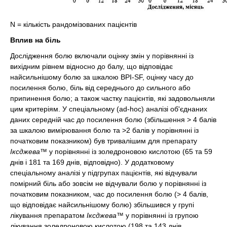
N = кількість рандомізованих пацієнтів
Вплив на біль
Дослідження болю включали оцінку змін у порівнянні із
вихідним рівнем відносно до балу, що відповідає
найсильнішому болю за шкалою BPI-SF, оцінку часу до
посилення болю, біль від середнього до сильного або
припинення болю; а також частку пацієнтів, які задовольняли
цим критеріям. У спеціальному (ad-hoc) аналізі об'єднаних
даних середній час до посилення болю (збільшення > 4 балів
за шкалою вимірювання болю та >2 балів у порівнянні із
початковим показником) був тривалішим для препарату
Іксджева™
у порівнянні із золедроновою кислотою (65 та 59
днів і 181 та 169 днів, відповідно). У додатковому
спеціальному аналізі у підгрупах пацієнтів, які відчували
помірний біль або зовсім не відчували болю у порівнянні із
початковим показником, час до посилення болю (> 4 балів,
що відповідає найсильнішому болю) збільшився у групі
лікування препаратом
Іксджева™
у порівнянні із групою
лікування золедроновою кислотою (198 та 143 днів