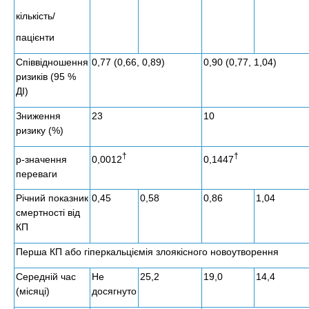
кількість/
пацієнти
Співвідношення
0,77 (0,66, 0,89)
0,90 (0,77, 1,04)
ризиків (95 %
ДІ)
Зниження
23
10
ризику (%)
†
†
0,0012
0,1447
р-значення
переваги
Річний показник
0,45
0,58
0,86
1,04
смертності від
КП
Перша КП або гіперкальціємія злоякісного новоутворення
Середній час
Не
25,2
19,0
14,4
(місяці)
досягнуто