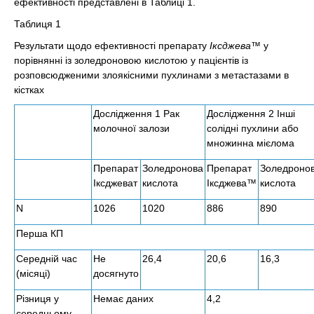
ефективності представлені в Таблиці 1.
Таблиця 1
Результати щодо ефективності препарату
Іксджева™
у
порівнянні із золедроновою кислотою у пацієнтів із
розповсюдженими злоякісними пухлинами з метастазами в
кістках
Дослідження 1 Рак
Дослідження 2 Інші
молочної залози
солідні пухлини або
множинна мієлома
Препарат
Золедронова
Препарат
Золедроно
Іксджеват
кислота
Іксджева™
кислота
N
1026
1020
886
890
Перша КП
Середній час
Не
26,4
20,6
16,3
(місяці)
досягнуто
Різниця у
Немає даних
4,2
середньому