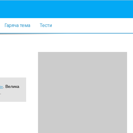
Гаряча тема
Тести
ы»
. Велика
.