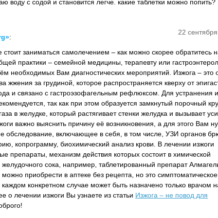
аю воду с содой и становится легче. какие таблетки можно попить?
22 сентября
rg»
:
Не стоит заниматься самолечением – как можно скорее обратитесь 
общей практики – семейной медицины, терапевту или гастроэнтерол
ём необходимых Вам диагностических мероприятий. Изжога – это
ва жжения за грудиной, которое распространяется кверху от эпига
ода и связано с гастроэзофагельным рефлюксом. Для устранения 
екомендуется, так как при этом образуется замкнутый порочный кру
аза в желудке, который растягивает стенки желудка и вызывает ус
жоги важно выяснить причину её возникновения, а для этого Вам н
е обследование, включающее в себя, в том числе, УЗИ органов б
рию, копрограмму, биохимический анализ крови. В лечении изжоги
е препараты, механизм действия которых состоит в химической
 желудочного сока, например, таблетированный препарат Алмагель
можно приобрести в аптеке без рецепта, но это симптоматическое
каждом конкретном случае может быть назначено только врачом н
е о лечении изжоги Вы узнаете из статьи
Изжога – не повод для
оброго!