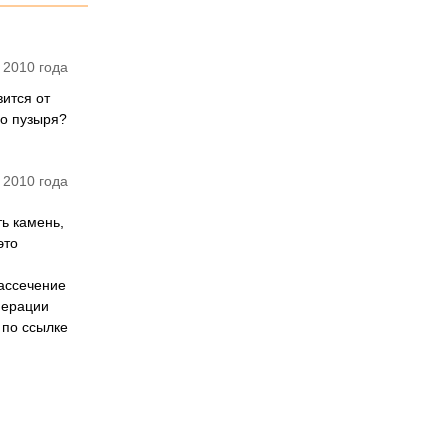
 2010 года
ится от
о пузыря?
 2010 года
ь камень,
это
ассечение
перации
 по ссылке