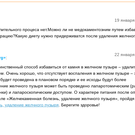
19 января
лительного процеса нет.Можно ли не медокаментозним путем избав
рацию?Какую диету нужно придерживатся после удаления желчног
22 января
rg»
:
инственный способ избавиться от камня в желчном пузыре – удалит
м. Очень хорошо, что отсутствует воспаления в желчном пузыре – 
 будет проведена в плановом порядке и ее исходы будут более
ние желчного пузыря может быть проведено лапаротомическим (р
ки) и лапароскопическим доступом. О характере питания после о
еле «Желчекаменная болезнь, удаление желчного пузыря», пройдя
ь, удаление желчного пузыря
. Берегите здоровье!