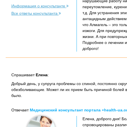
нарушающие работу ниж
Информация о консультанте
переутомление, курени
т.д. Для устранения э
Все ответы консультанта
антацидным действием,
что Алмагель – это тол
изжоги. Для предупреж
жизни. А при повторных
Подробнее о лечении и
доброго!
Спрашивает
Елена
:
Добрый день, у супруга проблемы со спиной, постоянно скру
обезболивающие. Может ли их прием быть причиной болей в
было.
Отвечает
Медицинский консультант портала «health-ua.o
Елена, доброго дня! Бо
спровоцированы различ