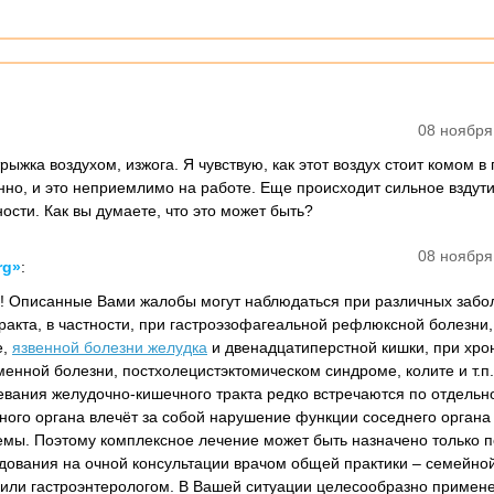
08 ноября
ыжка воздухом, изжога. Я чувствую, как этот воздух стоит комом в
янно, и это неприемлимо на работе. Еще происходит сильное вздути
сти. Как вы думаете, что это может быть?
08 ноября
rg»
:
а! Описанные Вами жалобы могут наблюдаться при различных забо
ракта, в частности, при гастроэзофагеальной рефлюксной болезни,
е,
язвенной болезни желудка
и двенадцатиперстной кишки, при хро
енной болезни, постхолецистэктомическом синдроме, колите и т.п.
вания желудочно-кишечного тракта редко встречаются по отдельно
ного органа влечёт за собой нарушение функции соседнего органа
мы. Поэтому комплексное лечение может быть назначено только 
дования на очной консультации врачом общей практики – семейно
или гастроэнтерологом. В Вашей ситуации целесообразно примен