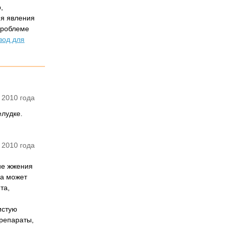
,
яя явления
проблеме
вод для
 2010 года
елудке.
 2010 года
ие жжения
га может
та,
истую
репараты,