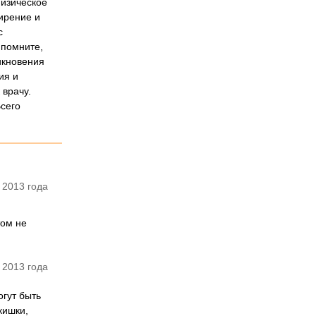
физическое
ирение и
с
 помните,
икновения
ия и
 врачу.
Всего
 2013 года
том не
 2013 года
огут быть
кишки,