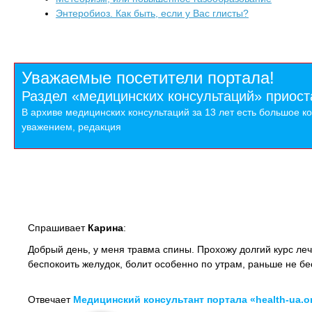
Энтеробиоз. Как быть, если у Вас глисты?
Уважаемые посетители портала!
Раздел «медицинских консультаций» приост
В архиве медицинских консультаций за 13 лет есть большое к
уважением, редакция
Спрашивает
Карина
:
Добрый день, у меня травма спины. Прохожу долгий курс ле
беспокоить желудок, болит особенно по утрам, раньше не 
Отвечает
Медицинский консультант портала «health-ua.o