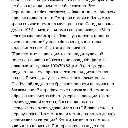
не было никогда, ничего не беспокоило. Все
беременности без токсикоза, сейчас тоже нет. Анализы
прошла полностью - и ОА крови и мочи и биохимию
крови сейчас и полтора месяца назад. Сегодня пошла
делать УЗИ почек, с почками все в порядке, а УЗИст
решила мне посмотреть брюшную полость (аппарат
очень старенький у нас в больнице), что-то там
подозрительное. И вот такое написала:
"При осмотре в проекции хвоста поджелудочной
железы выявлено образование овоидной формы с
ровными контурами 100х70х83 мм. Эхоструктура
жидкостная неоднородная: эхогенная дисперстная
взвесь. Печень, ж/пузырь, селезенка - осмотрены.
Свободной жидкости в брюшной полости не выявлено.
Заключение: Эхографические признаки объемного
образования кистозной структуры в проекции хвоста
поджелудочной железы, больше данных за
псевдокисту поджелудочной железы." Я очень сильно
перепугалась. Что это такое и что мне делать в данной
сложившейся ситуации? Кстати, может это поможет
или что-то прояснит: Полтора года назад делала