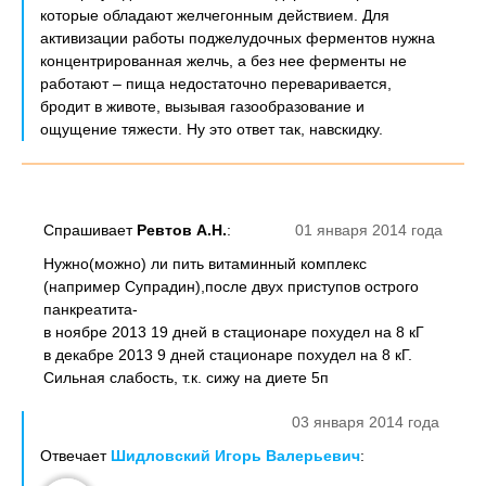
которые обладают желчегонным действием. Для
активизации работы поджелудочных ферментов нужна
концентрированная желчь, а без нее ферменты не
работают – пища недостаточно переваривается,
бродит в животе, вызывая газообразование и
ощущение тяжести. Ну это ответ так, навскидку.
Спрашивает
Ревтов А.Н.
:
01 января 2014 года
Нужно(можно) ли пить витаминный комплекс
(например Супрадин),после двух приступов острого
панкреатита-
в ноябре 2013 19 дней в стационаре похудел на 8 кГ
в декабре 2013 9 дней стационаре похудел на 8 кГ.
Сильная слабость, т.к. сижу на диете 5п
03 января 2014 года
Отвечает
Шидловский Игорь Валерьевич
: