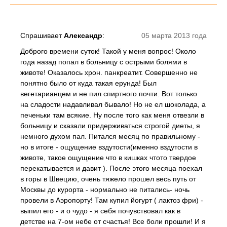
Спрашивает
Александр
:
05 марта 2013 года
Доброго времени суток! Такой у меня вопрос! Около
года назад попал в больницу с острыми болями в
животе! Оказалось хрон. панкреатит. Совершенно не
понятно было от куда такая ерунда! Был
вегетарианцем и не пил спиртного почти. Вот только
на сладости надавливал бывало! Но не ел шоколада, а
печеньки там всякие. Ну после того как меня отвезли в
больницу и сказали придерживаться строгой диеты, я
немного духом пал. Питался месяц по правильному -
но в итоге - ощущение вздутости(именно вздутости в
животе, такое ощущение что в кишках чтото твердое
перекатывается и давит ). После этого месяца поехал
в горы в Швецию, очень тяжело прошел весь путь от
Москвы до курорта - нормально не питались- ночь
провели в Аэропорту! Там купил йогурт ( лактоз фри) -
выпил его - и о чудо - я себя почувствовал как в
детстве на 7-ом небе от счастья! Все боли прошли! И я