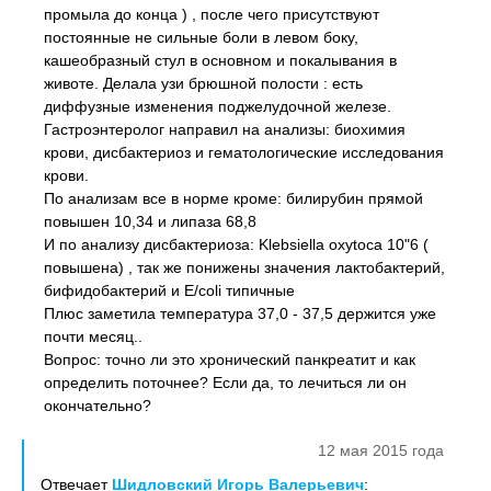
промыла до конца ) , после чего присутствуют
постоянные не сильные боли в левом боку,
кашеобразный стул в основном и покалывания в
животе. Делала узи брюшной полости : есть
диффузные изменения поджелудочной железе.
Гастроэнтеролог направил на анализы: биохимия
крови, дисбактериоз и гематологические исследования
крови.
По анализам все в норме кроме: билирубин прямой
повышен 10,34 и липаза 68,8
И по анализу дисбактериоза: Klebsiella oxytoca 10"6 (
повышена) , так же понижены значения лактобактерий,
бифидобактерий и E/coli типичные
Плюс заметила температура 37,0 - 37,5 держится уже
почти месяц..
Вопрос: точно ли это хронический панкреатит и как
определить поточнее? Если да, то лечиться ли он
окончательно?
12 мая 2015 года
Отвечает
Шидловский Игорь Валерьевич
: