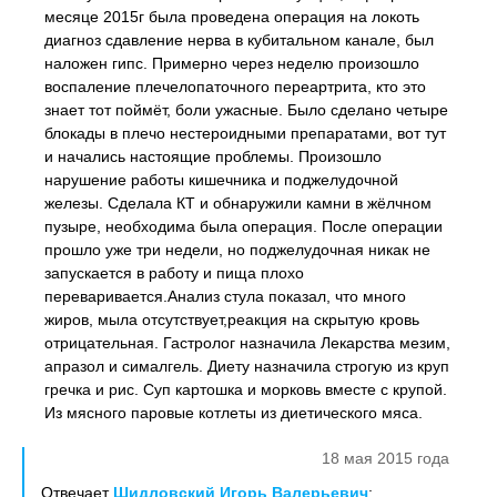
месяце 2015г была проведена операция на локоть
диагноз сдавление нерва в кубитальном канале, был
наложен гипс. Примерно через неделю произошло
воспаление плечелопаточного переартрита, кто это
знает тот поймёт, боли ужасные. Было сделано четыре
блокады в плечо нестероидными препаратами, вот тут
и начались настоящие проблемы. Произошло
нарушение работы кишечника и поджелудочной
железы. Сделала КТ и обнаружили камни в жёлчном
пузыре, необходима была операция. После операции
прошло уже три недели, но поджелудочная никак не
запускается в работу и пища плохо
переваривается.Анализ стула показал, что много
жиров, мыла отсутствует,реакция на скрытую кровь
отрицательная. Гастролог назначила Лекарства мезим,
апразол и сималгель. Диету назначила строгую из круп
гречка и рис. Суп картошка и морковь вместе с крупой.
Из мясного паровые котлеты из диетического мяса.
18 мая 2015 года
Отвечает
Шидловский Игорь Валерьевич
: