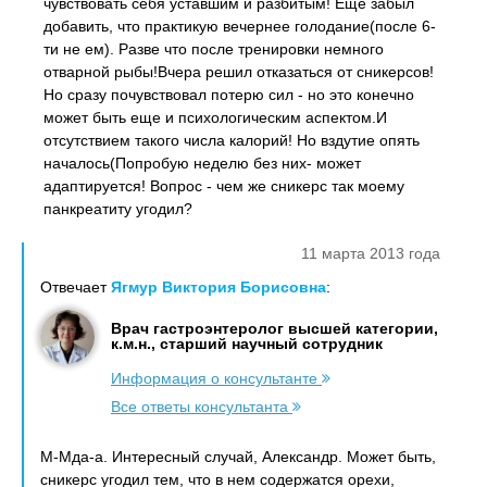
чувствовать себя уставшим и разбитым! Еще забыл
добавить, что практикую вечернее голодание(после 6-
ти не ем). Разве что после тренировки немного
отварной рыбы!Вчера решил отказаться от сникерсов!
Но сразу почувствовал потерю сил - но это конечно
может быть еще и психологическим аспектом.И
отсутствием такого числа калорий! Но вздутие опять
началось(Попробую неделю без них- может
адаптируется! Вопрос - чем же сникерс так моему
панкреатиту угодил?
11 марта 2013 года
Отвечает
Ягмур Виктория Борисовна
:
Врач гастроэнтеролог высшей категории,
к.м.н., старший научный сотрудник
Информация о консультанте
Все ответы консультанта
М-Мда-а. Интересный случай, Александр. Может быть,
сникерс угодил тем, что в нем содержатся орехи,