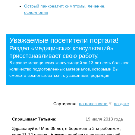
Острый панкреатит: симптомы, лечение,
осложнения
Уважаемые посетители портала!
Раздел «медицинских консультаций»
приостанавливает свою работу.
В архиве медицинских консультаций за 13 лет есть большое
количество подготовленных материалов, которыми Вы
сможете воспользоваться. с уважением, редакция
Сортировка:
по полезности
по дате
Спрашивает
Татьяна
:
19 июля 2013 года
Здравствуйте! Мне 35 лет, я беременна 3-м ребенком,
срок 11-12 недель. Никаких проблем с поджелудочной