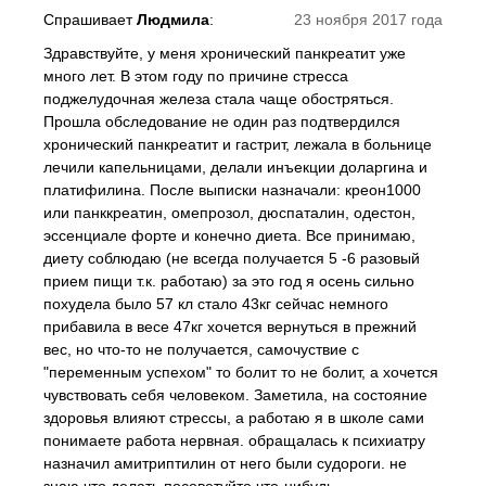
Спрашивает
Людмила
:
23 ноября 2017 года
Здравствуйте, у меня хронический панкреатит уже
много лет. В этом году по причине стресса
поджелудочная железа стала чаще обостряться.
Прошла обследование не один раз подтвердился
хронический панкреатит и гастрит, лежала в больнице
лечили капельницами, делали инъекции доларгина и
платифилина. После выписки назначали: креон1000
или панккреатин, омепрозол, дюспаталин, одестон,
эссенциале форте и конечно диета. Все принимаю,
диету соблюдаю (не всегда получается 5 -6 разовый
прием пищи т.к. работаю) за это год я осень сильно
похудела было 57 кл стало 43кг сейчас немного
прибавила в весе 47кг хочется вернуться в прежний
вес, но что-то не получается, самочуствие с
"переменным успехом" то болит то не болит, а хочется
чувствовать себя человеком. Заметила, на состояние
здоровья влияют стрессы, а работаю я в школе сами
понимаете работа нервная. обращалась к психиатру
назначил амитриптилин от него были судороги. не