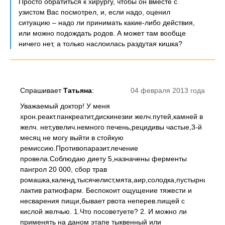
Просто обратиться к хирургу, чтобы он вместе с
узистом Вас посмотрел, и, если надо, оценил
ситуацию – надо ли принимать какие-либо действия,
или можно подождать родов. А может там вообще
ничего нет, а только наслоилась раздутая кишка?
Спрашивает
Татьяна
:
04 февраля 2013 года
Уважаемый доктор! У меня
хрон.реакт.панкреатит,дискинезии желч.путей,камней в
желч. нет,увелич.немного печень,рецидивы частые,3-й
месяц не могу выйти в стойкую
ремиссию.Противопаразит.лечение
провела.Соблюдаю диету 5,назначены ферменты
пангрол 20 000, сбор трав
ромашка,календ,тысячелист,мята,аир,солодка,пустырник,пиж
лактив ратиофарм. Беспокоит ощущение тяжести и
несварения пищи,бывает рвота неперев.пищей с
кислой желчью. 1.Что посоветуете? 2. И можно ли
применять на даном этапе тыквенный или