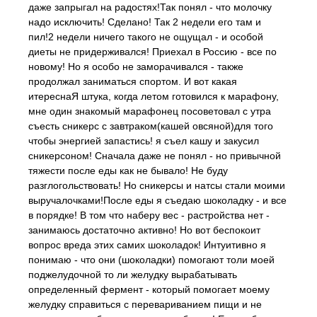
даже запрыгал на радостях!Так понял - что молочку
надо исключить! Сделано! Так 2 недели его там и
пил!2 недели ничего такого не ощущал - и особой
диеты не придерживался! Приехал в Россию - все по
новому! Но я особо не заморачивался - также
продолжал заниматься спортом. И вот какая
итереснаЯ штука, когда летом готовился к марафону,
мне один знакомый марафонец посоветовал с утра
съесть сникерс с завтраком(кашей овсяной)для того
чтобы энергией запастись! я съел кашу и закусил
сникерсоном! Сначала даже не понял - но привычной
тяжести после еды как не бывало! Не буду
разглогольствовать! Но сникерсы и натсы стали моими
выручалочками!После еды я съедаю шоколадку - и все
в порядке! В том что наберу вес - растройства нет -
занимаюсь достаточно активно! Но вот беспокоит
вопрос вреда этих самих шоколадок! Интуитивно я
понимаю - что они (шоколадки) помогают толи моей
поджелудочной то ли желудку вырабатывать
определенный фермент - который помогает моему
желудку справиться с перевариванием пищи и не