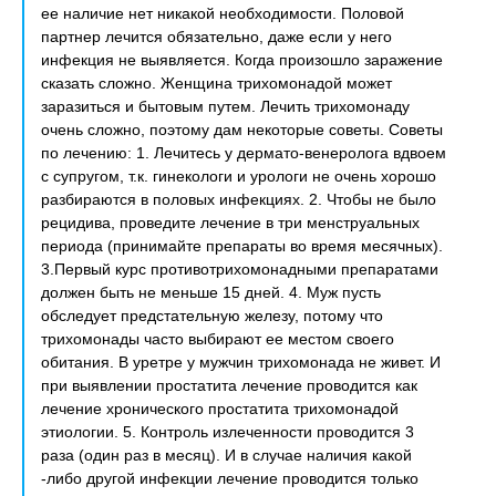
ее наличие нет никакой необходимости. Половой
партнер лечится обязательно, даже если у него
инфекция не выявляется. Когда произошло заражение
сказать сложно. Женщина трихомонадой может
заразиться и бытовым путем. Лечить трихомонаду
очень сложно, поэтому дам некоторые советы. Советы
по лечению: 1. Лечитесь у дермато-венеролога вдвоем
с супругом, т.к. гинекологи и урологи не очень хорошо
разбираются в половых инфекциях. 2. Чтобы не было
рецидива, проведите лечение в три менструальных
периода (принимайте препараты во время месячных).
3.Первый курс противотрихомонадными препаратами
должен быть не меньше 15 дней. 4. Муж пусть
обследует предстательную железу, потому что
трихомонады часто выбирают ее местом своего
обитания. В уретре у мужчин трихомонада не живет. И
при выявлении простатита лечение проводится как
лечение хронического простатита трихомонадой
этиологии. 5. Контроль излеченности проводится 3
раза (один раз в месяц). И в случае наличия какой
-либо другой инфекции лечение проводится только