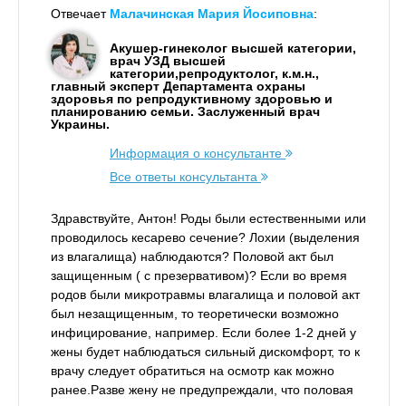
Отвечает
Малачинская Мария Йосиповна
:
Акушер-гинеколог высшей категории,
врач УЗД высшей
категории,репродуктолог, к.м.н.,
главный эксперт Департамента охраны
здоровья по репродуктивному здоровью и
планированию семьи. Заслуженный врач
Украины.
Информация о консультанте
Все ответы консультанта
Здравствуйте, Антон! Роды были естественными или
проводилось кесарево сечение? Лохии (выделения
из влагалища) наблюдаются? Половой акт был
защищенным ( с презервативом)? Если во время
родов были микротравмы влагалища и половой акт
был незащищенным, то теоретически возможно
инфицирование, например. Если более 1-2 дней у
жены будет наблюдаться сильный дискомфорт, то к
врачу следует обратиться на осмотр как можно
ранее.Разве жену не предупреждали, что половая