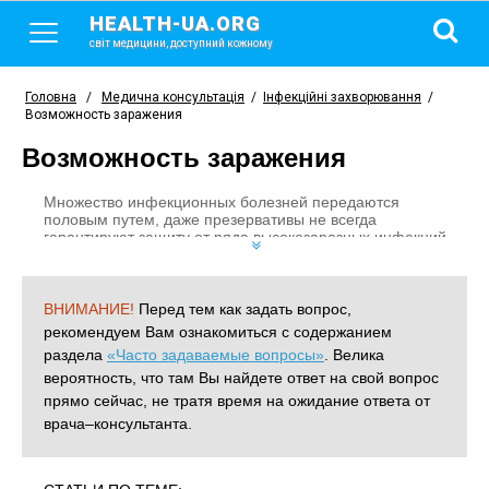
HEALTH-UA.ORG
світ медицини, доступний кожному
Головна
/
Медична консультація
/
Інфекційні захворювання
/
Возможность заражения
Возможность заражения
Множество инфекционных болезней передаются
половым путем, даже презервативы не всегда
гарантируют защиту от ряда высокозаразных инфекций.
Однако это не значит, что человек беззащитен перед
лицом болезни.
ВНИМАНИЕ!
Перед тем как задать вопрос,
рекомендуем Вам ознакомиться с содержанием
раздела
«Часто задаваемые вопросы»
. Велика
вероятность, что там Вы найдете ответ на свой вопрос
прямо сейчас, не тратя время на ожидание ответа от
врача–консультанта.