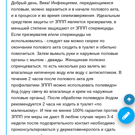
Добрый день, Вика! Инфекциями, передающимися
половым, можно заразиться и в начале полового акта,
и в процессе и во время семяизвержения. Идеальным
средством защиты от ЗППП является презерватив, в
меньшей степени защищают от ЗППП спермициды.
Если презерватив и/или спермициды не
использовались - следует как можно скорее по
окончании полового акта сходить в туалет и обильно
помочиться. Затем вымыть руки и наружные половые
органы с мылом - дважды. Женщинам полезно
спринцеваться, то есть несколько раз залить во
влагалище кипяченую воду или воду с антисептиком. В
течение 2 часов после полового акта для
профилактики ЗППП можно использовать поливидон
йод (одну свечу во влагалище и крем на наружные
половые органы). После обработки поливидон йодом
рекомендуется 2 часа не ходить в туалет «по
маленькому». И тем не менее 100% гарантии против
ЗППП эти меры не дают. В любом случае через 3-4
недели после подозрительного контакт необходимо
проконсультироваться у дерматовенеролога и сдать