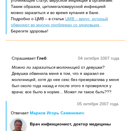
уточняющее статус вирусной инфекции в организме.
Таким образом, цитомегаловирусной инфекцией
можно заразиться и во время купания в бане.
Подробно о ЦМВ – в статье
ЦМВ – вирус, который
обвиняют во многих проблемах со здоровьем
.
Берегите здоровье!
Спрашивает
Глеб
:
04 октября 2007 года
Можно ли заразиться молочницей
от девушки?
Девушка обвинила меня в том, что я заразил ее
молочницей, хотя до нее секс без презерватива у меня
был около года назад и после этого я проверялся у
врача: все было в норме... Может ли такое быть???
05 октября 2007 года
Отвечает
Марков Игорь Семенович
:
Врач инфекционист, доктор медицины