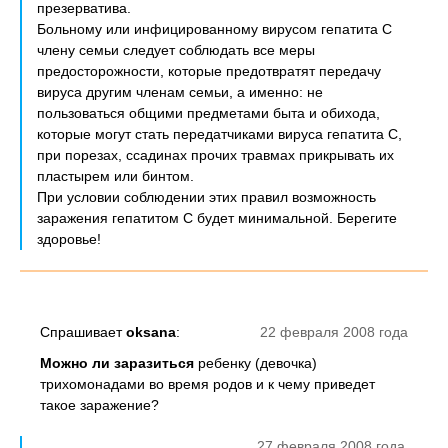
презерватива.
Больному или инфицированному вирусом гепатита С
члену семьи следует соблюдать все меры
предосторожности, которые предотвратят передачу
вируса другим членам семьи, а именно: не
пользоваться общими предметами быта и обихода,
которые могут стать передатчиками вируса гепатита С,
при порезах, ссадинах прочих травмах прикрывать их
пластырем или бинтом.
При условии соблюдении этих правил возможность
заражения гепатитом С будет минимальной. Берегите
здоровье!
Спрашивает
oksana
:
22 февраля 2008 года
Можно ли заразиться
ребенку (девочка)
трихомонадами во время родов и к чему приведет
такое заражение?
27 февраля 2008 года