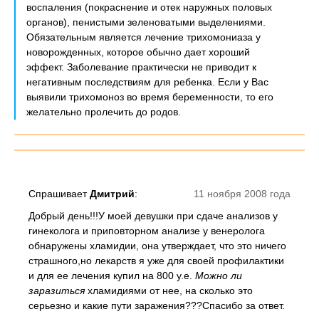
воспаления (покраснение и отек наружных половых
органов), пенистыми зеленоватыми выделениями.
Обязательным является лечение трихомониаза у
новорожденных, которое обычно дает хороший
эффект. Заболевание практически не приводит к
негативным последствиям для ребенка. Если у Вас
выявили трихомоноз во время беременности, то его
желательно пролечить до родов.
Спрашивает
Дмитрий
:
11 ноября 2008 года
Добрый день!!!У моей девушки при сдаче анализов у
гинеколога и приповторном анализе у венеролога
обнаружены хламидии, она утверждает, что это ничего
страшного,но лекарств я уже для своей профилактики
и для ее лечения купил на 800 у.е.
Можно ли
заразиться
хламидиями от нее, на сколько это
серьезно и какие пути заражения???Спасибо за ответ.