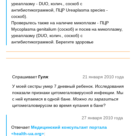
уреаплазму - DUO, колич., соскоб с
антибиотикограммой, ПЦР Ureaplasma species -
соскоб).
Проверьтесь также на наличие микоплазм - ПЦР
Mycoplasma genitalium (соскоб) и посев на микоплазму,
уреаплазму (DUO, колич., соскоб) с
антибиотикограммой. Берегите здоровье
Спрашивает
Гуля
:
21 января 2010 года
У моей сестры умер 7 дневный ребенок. Исследования
показали признаки цитомегаловирусной инфекции. Мы
с ней купаемся в одной бане.
Можно ли заразиться
цитомегаловирусом во время купания в бане?
27 января 2010 года
Отвечает
Медицинский консультант портала
«health-ua.org»
: