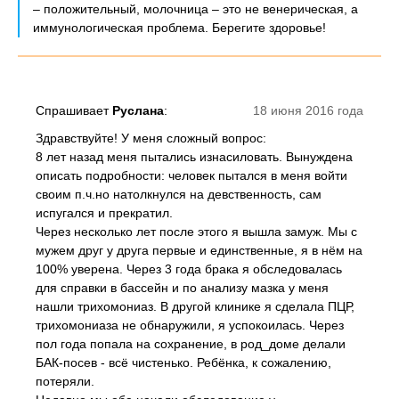
– положительный, молочница – это не венерическая, а
иммунологическая проблема. Берегите здоровье!
Спрашивает
Руслана
:
18 июня 2016 года
Здравствуйте! У меня сложный вопрос:
8 лет назад меня пытались изнасиловать. Вынуждена
описать подробности: человек пытался в меня войти
своим п.ч.но натолкнулся на девственность, сам
испугался и прекратил.
Через несколько лет после этого я вышла замуж. Мы с
мужем друг у друга первые и единственные, я в нём на
100% уверена. Через 3 года брака я обследовалась
для справки в бассейн и по анализу мазка у меня
нашли трихомониаз. В другой клинике я сделала ПЦР,
трихомониаза не обнаружили, я успокоилась. Через
пол года попала на сохранение, в род_доме делали
БАК-посев - всё чистенько. Ребёнка, к сожалению,
потеряли.