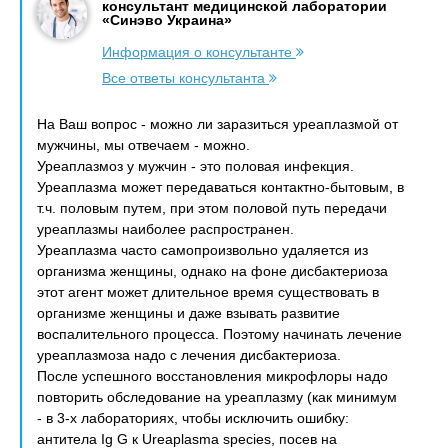
консультант медицинской лаборатории
«Синэво Украина»
Информация о консультанте
Все ответы консультанта
На Ваш вопрос - можно ли заразиться уреаплазмой от
мужчины, мы отвечаем - можно.
Уреаплазмоз у мужчин - это половая инфекция.
Уреаплазма может передаваться контактно-бытовым, в
т.ч. половым путем, при этом половой путь передачи
уреаплазмы наиболее распространен.
Уреаплазма часто самопроизвольно удаляется из
организма женщины, однако на фоне дисбактериоза
этот агент может длительное время существовать в
организме женщины и даже взывать развитие
воспалительного процесса. Поэтому начинать лечение
уреаплазмоза надо с лечения дисбактериоза.
После успешного восстановления микрофлоры надо
повторить обследование на уреаплазму (как минимум
- в 3-х лабораториях, чтобы исключить ошибку:
антитела Ig G к Ureaplasma species, посев на