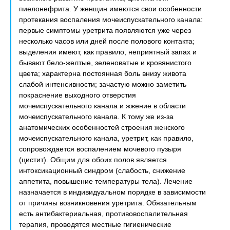
пиелонефрита. У женщин имеются свои особенности
протекания воспаления мочеиспускательного канала:
первые симптомы уретрита появляются уже через
несколько часов или дней после полового контакта;
выделения имеют, как правило, неприятный запах и
бывают бело-желтые, зеленоватые и кровянистого
цвета; характерна постоянная боль внизу живота
слабой интенсивности; зачастую можно заметить
покраснение выходного отверстия
мочеиспускательного канала и жжение в области
мочеиспускательного канала. К тому же из-за
анатомических особенностей строения женского
мочеиспускательного канала, уретрит, как правило,
сопровождается воспалением мочевого пузыря
(цистит). Общим для обоих полов является
интоксикационный синдром (слабость, снижение
аппетита, повышение температуры тела). Лечение
назначается в индивидуальном порядке в зависимости
от причины возникновения уретрита. Обязательным
есть антибактериальная, противовоспалительная
терапия, проводятся местные гигиенические