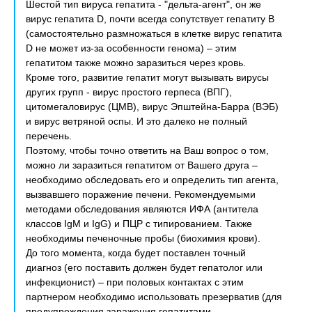
Шестой тип вируса гепатита - "дельта-агент", он же
вирус гепатита D, почти всегда сопутствует гепатиту В
(самостоятельно размножаться в клетке вирус гепатита
D не может из-за особенности генома) – этим
гепатитом также можно заразиться через кровь.
Кроме того, развитие гепатит могут вызывать вирусы
других групп - вирус простого герпеса (ВПГ),
цитомегаловирус (ЦМВ), вирус Эпштейна-Барра (ВЭБ)
и вирус ветряной оспы. И это далеко не полный
перечень.
Поэтому, чтобы точно ответить на Ваш вопрос о том,
можно ли заразиться гепатитом от Вашего друга –
необходимо обследовать его и определить тип агента,
вызвавшего поражение печени. Рекомендуемыми
методами обследования являются ИФА (антитела
классов IgМ и IgG) и ПЦР с типированием. Также
необходимы печеночные пробы (биохимия крови).
До того момента, когда будет поставлен точный
диагноз (его поставить должен будет гепатолог или
инфекционист) – при половых контактах с этим
партнером необходимо использовать презерватив (для
предупреждения заражения гепатитами.