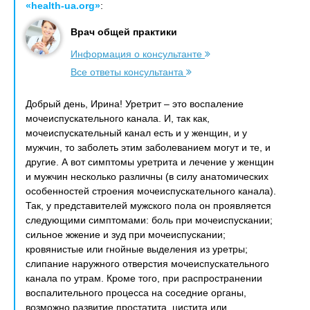
«health-ua.org»
:
Врач общей практики
Информация о консультанте
Все ответы консультанта
Добрый день, Ирина! Уретрит – это воспаление
мочеиспускательного канала. И, так как,
мочеиспускательный канал есть и у женщин, и у
мужчин, то заболеть этим заболеванием могут и те, и
другие. А вот симптомы уретрита и лечение у женщин
и мужчин несколько различны (в силу анатомических
особенностей строения мочеиспускательного канала).
Так, у представителей мужского пола он проявляется
следующими симптомами: боль при мочеиспускании;
сильное жжение и зуд при мочеиспускании;
кровянистые или гнойные выделения из уретры;
слипание наружного отверстия мочеиспускательного
канала по утрам. Кроме того, при распространении
воспалительного процесса на соседние органы,
возможно развитие простатита, цистита или