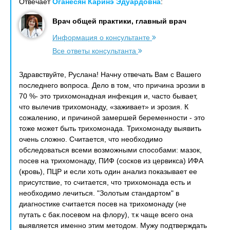
Отвечает
Оганесян Каринэ Эдуардовна
:
Врач общей практики, главный врач
Информация о консультанте
Все ответы консультанта
Здравствуйте, Руслана! Начну отвечать Вам с Вашего
последнего вопроса. Дело в том, что причина эрозии в
70 %- это трихомонадная инфекция и, часто бывает,
что вылечив трихомонаду, «заживает» и эрозия. К
сожалению, и причиной замершей беременности - это
тоже может быть трихомонада. Трихомонаду выявить
очень сложно. Считается, что необходимо
обследоваться всеми возможными способами: мазок,
посев на трихомонаду, ПИФ (сосков из цервикса) ИФА
(кровь), ПЦР и если хоть один анализ показывает ее
присутствие, то считается, что трихомонада есть и
необходимо лечиться. "Золотым стандартом" в
диагностике считается посев на трихомонаду (не
путать с бак.посевом на флору), т.к чаще всего она
выявляется именно этим методом. Мужу подтверждать