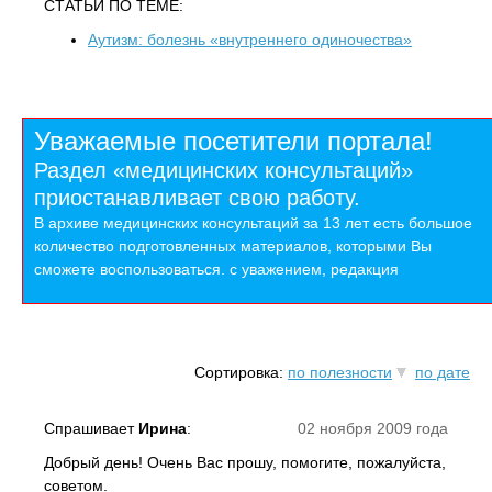
СТАТЬИ ПО ТЕМЕ:
Аутизм: болезнь «внутреннего одиночества»
Уважаемые посетители портала!
Раздел «медицинских консультаций»
приостанавливает свою работу.
В архиве медицинских консультаций за 13 лет есть большое
количество подготовленных материалов, которыми Вы
сможете воспользоваться. с уважением, редакция
Сортировка:
по полезности
по дате
Спрашивает
Ирина
:
02 ноября 2009 года
Добрый день! Очень Вас прошу, помогите, пожалуйста,
советом.