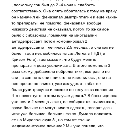
, поскольку сон был до 2 -4 ночи и слабость
соответственно. Она опять обратилась к тому же врачу,
он назначил ей феназепам,амитриптилин и еще какие-
то препараты, не помогло, феназепам вообще
никакого действия не оказывал, потом то же самое
было с сибазоном ,поменяли на миртазапин
антидепрессант, потом комбинировал 2
антидепрессанта , лечилась 2,5 месяца , а сна как не
было , так и нет, выбилась из сил.Легла в ПНД ( в
Кривом Роге), там сказали, что будут менять
препараты и дозы увеличивать. В итоге поменяли 3
раза схему, добавляли нейролептики, все-равно не
спит, в сон не клонит, ничего не изменилось , они на
нее просто не влияют, уже желудок от таблеток
болит,руки трясутся и жжение по телу из-за волнения.
Что посоветуете в этом случае делать? В больнице она
уже почти 2 месяца лежит, ее собираются выписывать,
врачи больше не могут ничего сделать, говорят дозы
итак уже большие, больше нельзя. Думала положить
ее на Миропольскую 8 , но там же только
медикаментозное лечение? Мы уже поняли, что