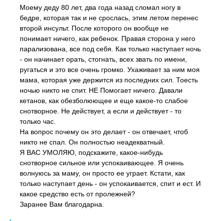
Моему деду 80 лет, два года назад сломал ногу в
бедре, которая так и не срослась, этим летом перенес
второй инсульт. После которого он вообще не
понимает ничего, как ребенок. Правая сторона у него
парализована, все под себя. Как только наступает ночь
- он начинает орать, стогнать, всех звать по имени,
ругаться и это все очень громко. Ухаживает за ним моя
мама, которая уже держится из последних сил. Тоесть
ночью никто не спит. НЕ Помогает ничего. Давали
кетанов, как обезболюющее и еще какое-то слабое
снотворное. Не действует, а если и действует - то
только час.
На вопрос почему он это делает - он отвечает, чтоб
никто не спал. Он полностью неадекватный.
Я ВАС УМОЛЯЮ, подскажите, какое-нибудь
снотворное сильное или успокаивающее. Я очень
волнуюсь за маму, он просто ее уграет. Кстати, как
только наступает день - он успокаивается, спит и ест. И
какое средство есть от пролежней?
Заранее Вам благодарна.