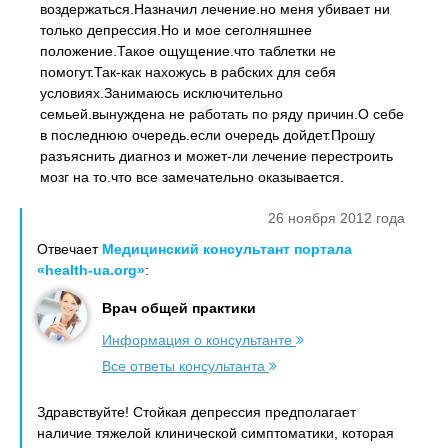
воздержаться.Назначил лечение.но меня убивает ни
только депрессия.Но и мое сеголняшнее
положение.Такое ощущение.что таблетки не
помогут.Так-как нахожусь в рабских для себя
условиях.Занимаюсь исключительно
семьей.вынуждена не работать по ряду причин.О себе
в последнюю очередь.если очередь дойдет.Прошу
разъяснить диагноз и может-ли лечение перестроить
мозг на то.что все замечательно оказывается.
26 ноября 2012 года
Отвечает
Медицинский консультант портала
«health-ua.org»
:
Врач общей практики
Информация о консультанте
Все ответы консультанта
Здравствуйте! Стойкая депрессия предполагает
наличие тяжелой клинической симптоматики, которая