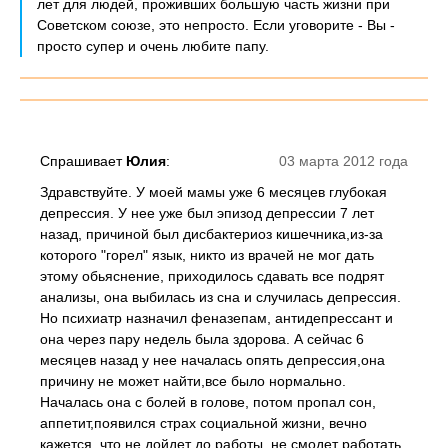
лет для людей, проживших большую часть жизни при
Советском союзе, это непросто. Если уговорите - Вы -
просто супер и очень любите папу.
Спрашивает
Юлия
:
03 марта 2012 года
Здравствуйте. У моей мамы уже 6 месяцев глубокая
депрессия. У нее уже был эпизод депрессии 7 лет
назад, причиной был дисбактериоз кишечника,из-за
которого "горел" язык, никто из врачей не мог дать
этому обьяснение, приходилось сдавать все подрят
анализы, она выбилась из сна и случилась депрессия.
Но психиатр назначил феназепам, антидепрессант и
она через пару недель была здорова. А сейчас 6
месяцев назад у нее началась опять депрессия,она
причину не может найти,все было нормально.
Началась она с болей в голове, потом пропал сон,
аппетит,появился страх социальной жизни, вечно
кажется, что не дойдет до работы, не смодет работать