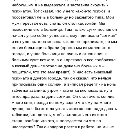
небольшим я не выдержала и заставила сходить к
психиатру. Тот сказал, что у него какой-то психоз, и
посоветовал лечь в больницу но закрытого типа. Мой
муж перестал есть, спать, он стал как зомби! Мы
поместили его в больнице. Там только сутки поспав он
начал лучше себя чуствовать, ему приписали "солиан"
и вот уже полтора месяца как он его принимает, но мы
его из больници забрали (проста мы из маленького
города, и у нас больници не очень и отношения к
больным хуже всякого, а он прекрасно все соображал
а каждый день смотрел на душевно больных мы
пощитали, что это ему вредит). У нас есть знакомый
психиатр в другом городе, так он сказал, что нельзя
приписывать один солиан, а виписал рецепт - на ночь
таблетка азапина, утром - таблетка клопиксола, ну и
плюс дра раза на день солиан. Он стал очень сонлив,
много спит, правда по нему видно что ему на много
лутше, но я бы хотела узнать сколько еще надо давать
таблетки, что делать, чтобы витащить его из этого
стана, вообще что это, и передается ли это по
наследству? Так он здоров рвется к работе, но мы не