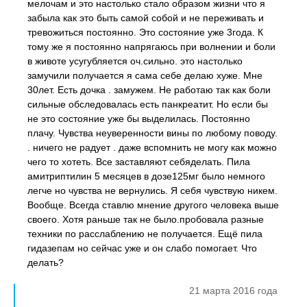
мелочам и это настолько стало образом жизни что я
забыла как это быть самой собой и не переживать и
тревожиться постоянно. Это состояние уже 3года. К
тому же я постоянно напрягаюсь при волнении и боли
в животе усугубляется оч.сильно. это настолько
замучили получается я сама себе делаю хуже. Мне
30лет. Есть дочка . замужем. Не работаю так как боли
сильные обследовалась есть панкреатит. Но если бы
не это состояние уже бы выделилась. Постоянно
плачу. Чувства неуверенности вины по любому поводу.
. ничего не радует . даже вспомнить не могу как можно
чего то хотеть. Все заставляют себяделать. Пила
амитриптилин 5 месяцев в дозе125мг было немного
легче но чувства не вернулись. Я себя чувствую никем.
Вообще. Всегда ставлю мнение другого человека выше
своего. Хотя раньше так не было.пробовала разные
техники по расслаблению не получается. Ещё пила
гидазепам но сейчас уже и он слабо помогает. Что
делать?
21 марта 2016 года