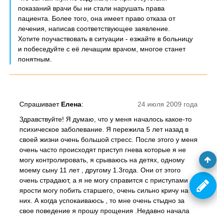
показаний врачи бы ни стали нарушать права
пациента. Более того, она имеет право отказа от
лечения, написав соответствующее заявление.
Хотите поучаствовать в ситуации - езжайте в больницу
и побеседуйте с её лечащим врачом, многое станет
понятным.
Спрашивает
Елена
:
24 июля 2009 года
Здравствуйте! Я думаю, что у меня началось какое-то
психическое заболевание. Я пережила 5 лет назад в
своей жизни очень большой стресс. После этого у меня
очень часто происходят приступ гнева которые я не
могу контролировать, я срываюсь на детях, одному
моему сыну 11 лет , другому 1.3года. Они от этого
очень страдают, а я не могу справится с приступами
ярости могу побить старшего, очень сильно кричу на
них. А когда успокаиваюсь , то мне очень стыдно за
свое поведение я прошу прощения .Недавно начала