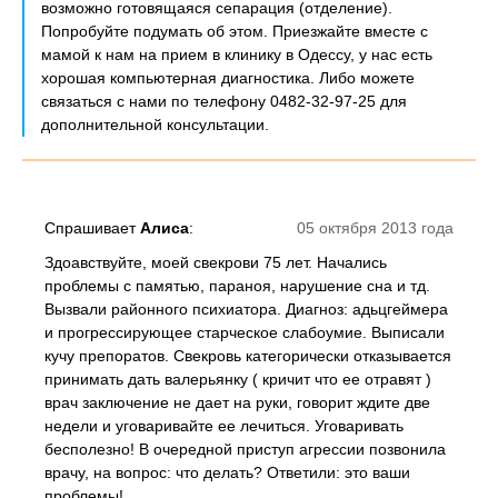
возможно готовящаяся сепарация (отделение).
Попробуйте подумать об этом. Приезжайте вместе с
мамой к нам на прием в клинику в Одессу, у нас есть
хорошая компьютерная диагностика. Либо можете
связаться с нами по телефону 0482-32-97-25 для
дополнительной консультации.
Спрашивает
Алиса
:
05 октября 2013 года
Здоавствуйте, моей свекрови 75 лет. Начались
проблемы с памятью, параноя, нарушение сна и тд.
Вызвали районного психиатора. Диагноз: адьцгеймера
и прогрессирующее старческое слабоумие. Выписали
кучу препоратов. Свекровь категорически отказывается
принимать дать валерьянку ( кричит что ее отравят )
врач заключение не дает на руки, говорит ждите две
недели и уговаривайте ее лечиться. Уговаривать
бесполезно! В очередной приступ агрессии позвонила
врачу, на вопрос: что делать? Ответили: это ваши
проблемы!