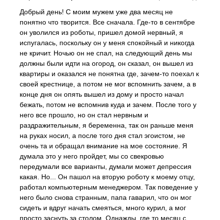
Добрый день! С моим мужем уже два месяц не
понятно что творится. Все сначала. Где-то в сентябре
он уволился из роботы, пришел домой нервный, я
испугалась, поскольку он у меня спокойный и никогда
не кричит. Ночью он не спал, на следующий день мы
должны были идти на огород, он сказал, он вышел из
квартиры и оказался не понятна где, зачем-то поехал к
своей крестнице, а потом не мог вспомнить зачем, а в
конце дня он опять вышел из дому и просто начал
бежать, потом не вспомнив куда и зачем. После того у
него все прошло, но он стал нервным и
раздражительным, я беременна, так он раньше меня
на руках носил, а после того дня стал эгоистом, не
очень та и обращал внимание на мое состояние. Я
думала это у него пройдет, мы со свекровью
передумали все варианты, думали может депрессия
какая. Но... Он пашол на вторую роботу к моему отцу,
работал компьютерным менеджером. Так поведение у
него было снова странным, папа гаварил, что он мог
сидеть и вдруг начать смеяться, много курил, а мог
просто заснуть за столом. Однажды, где то месяц с