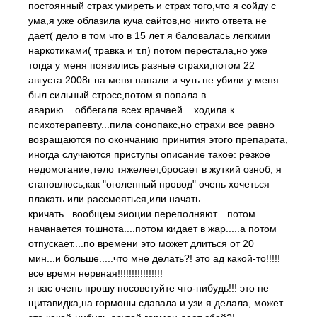
постоянный страх умиреть и страх того,что я сойду с
ума,я уже облазила куча сайтов,но никто ответа не
дает( дело в том что в 15 лет я баловалась легкими
наркотиками( травка и т.п) потом перестала,но уже
тогда у меня появились разные страхи,потом 22
августа 2008г на меня напали и чуть не убили у меня
был сильный стрэсс,потом я попала в
аварию....оббегала всех врачаей....ходила к
психотерапевту...пила сонопакс,но страхи все равно
возращаются по окончанию принития этого препарата,
иногда случаются приступы описание такое: резкое
недомогание,тело тяжелеет,бросает в жуткий озноб, я
становлюсь,как "оголенный провод" очень хочеться
плакать или рассмеяться,или начать
кричать...вообщем эиоции переполняют....потом
начанается тошнота....потом кидает в жар.....а потом
отпускает....по времени это может длиться от 20
мин...и больше.....что мне делать?! это ад какой-то!!!!!
все время нервная!!!!!!!!!!!!!!!!
я вас очень прошу посоветуйте что-нибудь!!! это не
щитавидка,на гормоны сдавала и узи я делала, может