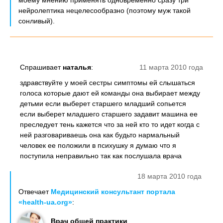
моему мнению применять одновременно сразу три
нейролептика нецелесообразно (поэтому муж такой
сонливый).
Спрашивает
наталья
:
11 марта 2010 года
здравствуйте у моей сестры симптомы ей слышаться
голоса которые дают ей команды она выбирает между
детьми если выберет старшего младший сопьется
если выберет младшего старшего задавит машина ее
преследует тень кажется что за ней кто то идет когда с
ней разговариваешь она как будьто нармальный
человек ее положили в психушку я думаю что я
поступила неправильно так как послушала врача
18 марта 2010 года
Отвечает
Медицинский консультант портала
«health-ua.org»
:
Врач общей практики