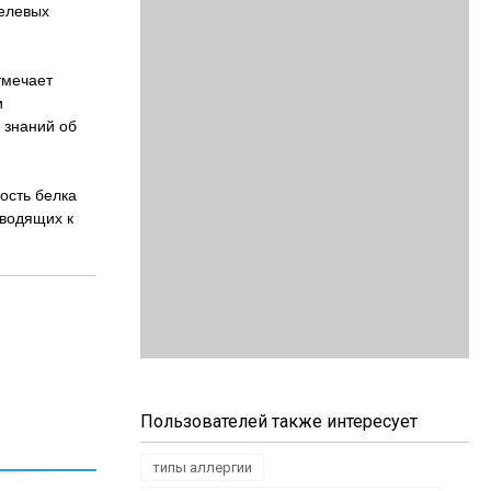
целевых
тмечает
и
 знаний об
ость белка
иводящих к
Пользователей также интересует
типы аллергии