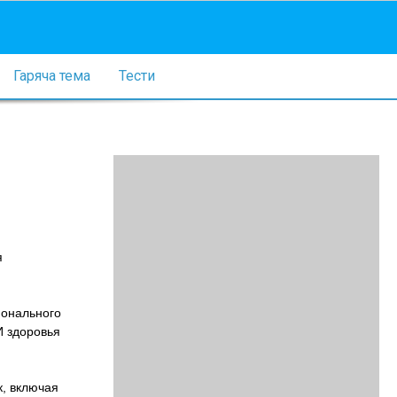
Гаряча тема
Тести
я
ионального
ИИ здоровья
к, включая