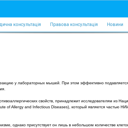
ична консультація
Правова консультація
Новини
реакцию у лабораторных мышей. При этом эффективно подавляетс
ия.
отивоаллергических свойств, принадлежит исследователям из Нац
te of Allergy and Infectious Diseases), который является частью Н
низме, однако присутствует он лишь в небольшом количестве клето