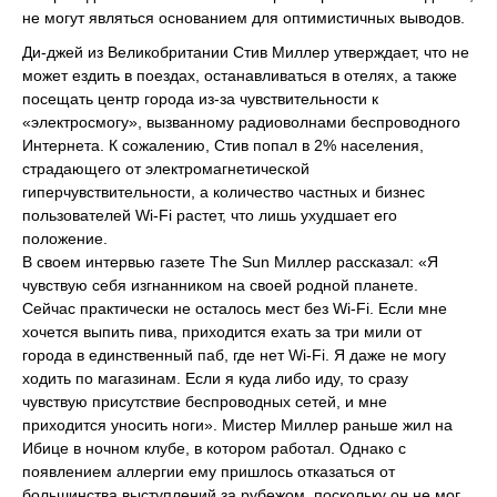
не могут являться основанием для оптимистичных выводов.
Ди-джей из Великобритании Стив Миллер утверждает, что не
может ездить в поездах, останавливаться в отелях, а также
посещать центр города из-за чувствительности к
«электросмогу», вызванному радиоволнами беспроводного
Интернета. К сожалению, Стив попал в 2% населения,
страдающего от электромагнетической
гиперчувствительности, а количество частных и бизнес
пользователей Wi-Fi растет, что лишь ухудшает его
положение.
В своем интервью газете The Sun Миллер рассказал: «Я
чувствую себя изгнанником на своей родной планете.
Сейчас практически не осталось мест без Wi-Fi. Если мне
хочется выпить пива, приходится ехать за три мили от
города в единственный паб, где нет Wi-Fi. Я даже не могу
ходить по магазинам. Если я куда либо иду, то сразу
чувствую присутствие беспроводных сетей, и мне
приходится уносить ноги». Мистер Миллер раньше жил на
Ибице в ночном клубе, в котором работал. Однако с
появлением аллергии ему пришлось отказаться от
большинства выступлений за рубежом, поскольку он не мог