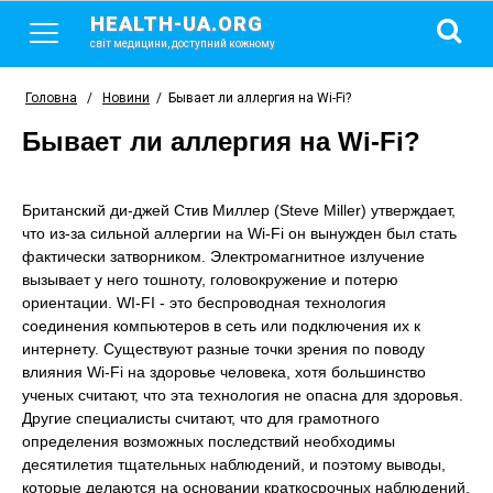
HEALTH-UA.ORG
світ медицини, доступний кожному
Головна
/
Новини
/
Бывает ли аллергия на Wi-Fi?
Бывает ли аллергия на Wi-Fi?
Британский ди-джей Стив Миллер (Steve Miller) утверждает,
что из-за сильной аллергии на Wi-Fi он вынужден был стать
фактически затворником. Электромагнитное излучение
вызывает у него тошноту, головокружение и потерю
ориентации. WI-FI - это беспроводная технология
соединения компьютеров в сеть или подключения их к
интернету. Существуют разные точки зрения по поводу
влияния Wi-Fi на здоровье человека, хотя большинство
ученых считают, что эта технология не опасна для здоровья.
Другие специалисты считают, что для грамотного
определения возможных последствий необходимы
десятилетия тщательных наблюдений, и поэтому выводы,
которые делаются на основании краткосрочных наблюдений,