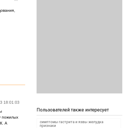
дования,
3 18:01:03
Пользователей также интересует
ы
у пожилых
симптомы гастрита и язвы желудка
К. А
признаки