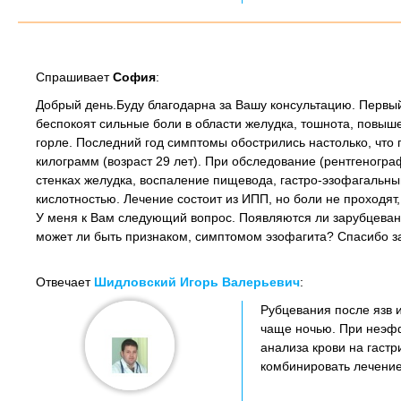
Спрашивает
София
:
Добрый день.Буду благодарна за Вашу консультацию. Первый 
беспокоят сильные боли в области желудка, тошнота, повыш
горле. Последний год симптомы обострились настолько, что 
килограмм (возраст 29 лет). При обследование (рентгеногр
стенках желудка, воспаление пищевода, гастро-эзофагальны
кислотностью. Лечение состоит из ИПП, но боли не проходят,
У меня к Вам следующий вопрос. Появляются ли зарубцевани
может ли быть признаком, симптомом эзофагита? Спасибо з
Отвечает
Шидловский Игорь Валерьевич
:
Рубцевания после язв и
чаще ночью. При неэф
анализа крови на гаст
комбинировать лечение