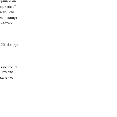
рциями на
"прижать"
 то, что
ие - пишут
 частых
 2014 года
заочно, я
пыта его
Ткаченко