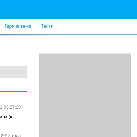
Гаряча тема
Тести
2 03:27:29
ится(к
 2013 года