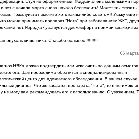
к дефекации. Стул не оформленный. Жидкий,очень маленькими по
 и вот с начала марта снова начало беспокоить! Может так сказать 
озыв. Пожалуйста помогите хоть каким-либо советом!! Укажу еще на
что можна принимать препарат "Нота" при заболеваниях ЖКТ, друг
реканий нет. Изредка чувствуется дискомфорт в прямой кишке,из-за
я опухоль кишечника. Спасибо большое!!!!!!!!!!
06 марта
Диагноз НЯКа можно подтвердить или исключить по данным осмотра
октолога. Вам необходимо обратится в специализированный
логический центр для адекватного обследования. В вашем случае, 
ильный диагноз. Что же касается препарата "Нота", то я не имею о
у не могу вам рекомендовать его к использованию. С уважением, 