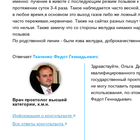
именно: пучение в животе с последующим резким позывом 
протяжении суток 3-4 раза. Такое наблюдается часто весной,
в любое время,в основном это выход газов либо же ложный п
часто переживаю,нервничаю. Также на сайтах разных пишут 
что нельзя. Также замечу что со стороны желудка никаких на
позывов.
По родственной линии - были язва желудка, доброкачественна
Отвечает
Ткаченко Федот Геннадьевич
:
Здравствуйте, Ольга. 
квалифицированного пр
государственный прокто
не могу поставить прав
использования, по-этом
Федот Геннадьевич.
Врач проктолог высшей
категории, к.м.н.
Информация о консультанте
Все ответы консультанта