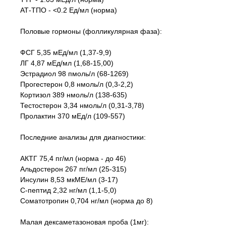
АТ-ТПО - <0.2 Ед/мл (норма)
Половые гормоны (фолликулярная фаза):
ФСГ 5,35 мЕд/мл (1,37-9,9)
ЛГ 4,87 мЕд/мл (1,68-15,00)
Эстрадиол 98 пмоль/л (68-1269)
Прогестерон 0,8 нмоль/л (0,3-2,2)
Кортизол 389 нмоль/л (138-635)
Тестостерон 3,34 нмоль/л (0,31-3,78)
Пролактин 370 мЕд/л (109-557)
Последние анализы для диагностики:
АКТГ 75,4 пг/мл (норма - до 46)
Альдостерон 267 пг/мл (25-315)
Инсулин 8,53 мкМЕ/мл (3-17)
С-пептид 2,32 нг/мл (1,1-5,0)
Соматотропин 0,704 нг/мл (норма до 8)
Малая дексаметазоновая проба (1мг):