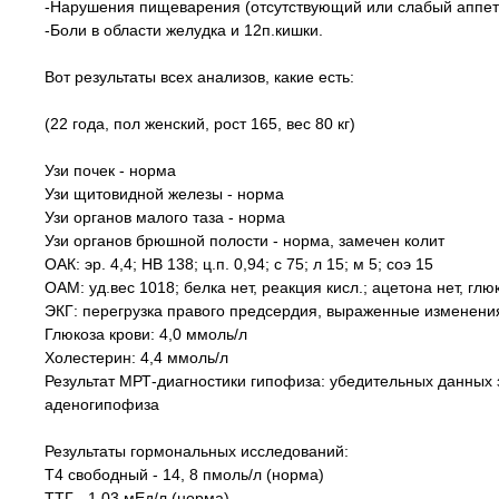
-Нарушения пищеварения (отсутствующий или слабый аппетит
-Боли в области желудка и 12п.кишки.
Вот результаты всех анализов, какие есть:
(22 года, пол женский, рост 165, вес 80 кг)
Узи почек - норма
Узи щитовидной железы - норма
Узи органов малого таза - норма
Узи органов брюшной полости - норма, замечен колит
ОАК: эр. 4,4; HB 138; ц.п. 0,94; с 75; л 15; м 5; соэ 15
ОАМ: уд.вес 1018; белка нет, реакция кисл.; ацетона нет, глю
ЭКГ: перегрузка правого предсердия, выраженные изменени
Глюкоза крови: 4,0 ммоль/л
Холестерин: 4,4 ммоль/л
Результат МРТ-диагностики гипофиза: убедительных данных
аденогипофиза
Результаты гормональных исследований:
Т4 свободный - 14, 8 пмоль/л (норма)
ТТГ - 1.03 мЕд/л (норма)