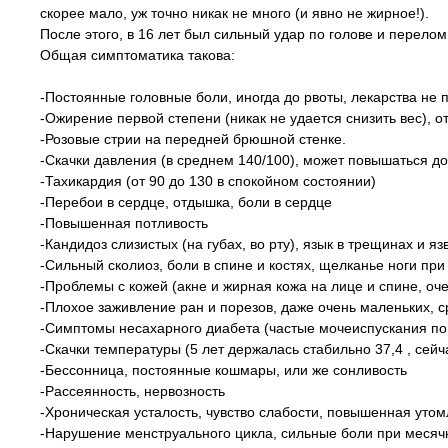
скорее мало, уж точно никак не много (и явно не жирное!).
После этого, в 16 лет был сильный удар по голове и перело
Общая симптоматика такова:
-Постоянные головные боли, иногда до рвоты, лекарства не 
-Ожирение первой степени (никак не удается снизить вес), о
-Розовые стрии на передней брюшной стенке.
-Скачки давления (в среднем 140/100), может повышаться до
-Тахикардия (от 90 до 130 в спокойном состоянии)
-Перебои в сердце, отдышка, боли в сердце
-Повышенная потливость
-Кандидоз слизистых (на губах, во рту), язык в трещинах и яз
-Сильный сколиоз, боли в спине и костях, щелканье ноги при
-Проблемы с кожей (акне и жирная кожа на лице и спине, оче
-Плохое заживление ран и порезов, даже очень маленьких,
-Симптомы несахарного диабета (частые мочеиспускания по
-Скачки температуры (5 лет держалась стабильно 37,4 , сейча
-Бессонница, постоянные кошмары, или же сонливость
-Рассеянность, нервозность
-Хроническая усталость, чувство слабости, повышенная уто
-Нарушение менструального цикла, сильные боли при месяч