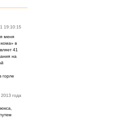
1 19:10:15
мя меня
«кома» в
вляет 41
вания на
ой
в горле
 2013 года
люкса,
путем