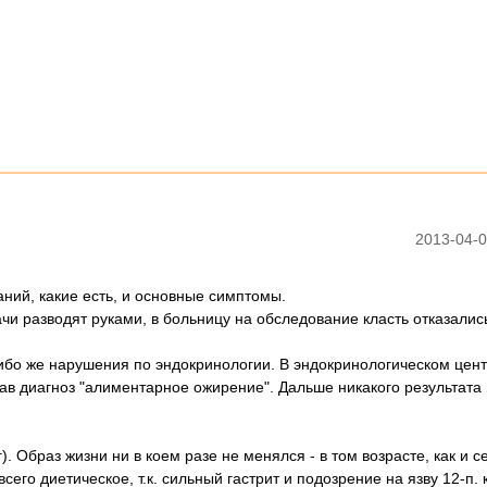
2013-04-0
ний, какие есть, и основные симптомы.
ачи разводят руками, в больницу на обследование класть отказались
бо же нарушения по эндокринологии. В эндокринологическом центр
ав диагноз "алиментарное ожирение". Дальше никакого результата 
. Образ жизни ни в коем разе не менялся - в том возрасте, как и се
сего диетическое, т.к. сильный гастрит и подозрение на язву 12-п.