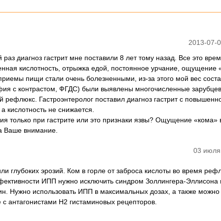
2013-07-0
раз диагноз гастрит мне поставили 8 лет тому назад. Все это вре
енная кислотность, отрыжка едой, постоянное урчание, ощущение 
приемы пищи стали очень болезненными, из-за этого мой вес соста
афия с контрастом, ФГДС) были выявлены многочисленные зарубце
й рефлюкс. Гастроэнтеролог поставил диагноз гастрит с повышенн
 а кислотность не снижается.
я только при гастрите или это признаки язвы? Ощущение «кома» 
а Ваше внимание.
03 июля
ли глубоких эрозий. Ком в горле от заброса кислоты во время реф
фективности ИПП нужно исключить синдром Золлингера-Эллисона 
рин. Нужно использовать ИПП в максимальных дозах, а также можно
 с антагонистами Н2 гистаминовых рецепторов.