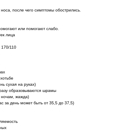
м носа, после чего симптомы обострились.
помогают или помогают слабо.
тек лица
 170/110
вах
 хотьбе
нь сухая на руках)
 сразу образовываются шрамы
 ночам, жажда)
с за день может быть от 35,5 до 37,5)
мляемость
ных