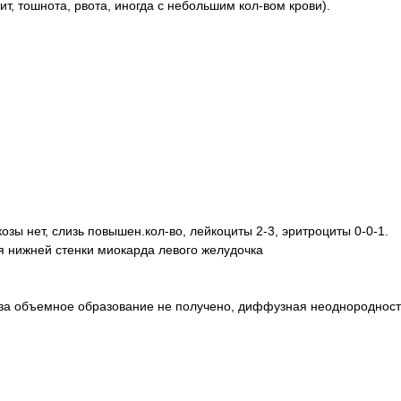
, тошнота, рвота, иногда с небольшим кол-вом крови).
козы нет, слизь повышен.кол-во, лейкоциты 2-3, эритроциты 0-0-1.
я нижней стенки миокарда левого желудочка
 за объемное образование не получено, диффузная неоднородност