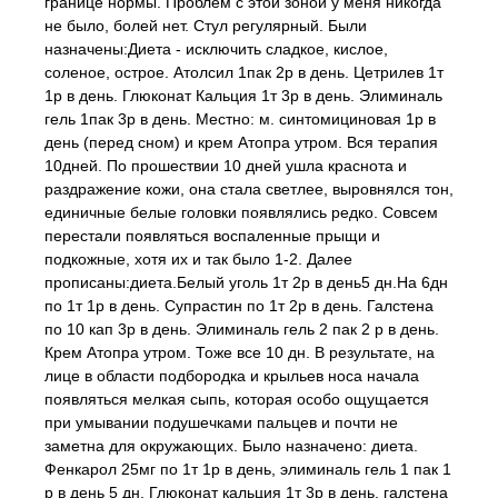
границе нормы. Проблем с этой зоной у меня никогда
не было, болей нет. Стул регулярный. Были
назначены:Диета - исключить сладкое, кислое,
соленое, острое. Атолсил 1пак 2р в день. Цетрилев 1т
1р в день. Глюконат Кальция 1т 3р в день. Элиминаль
гель 1пак 3р в день. Местно: м. синтомициновая 1р в
день (перед сном) и крем Атопра утром. Вся терапия
10дней. По прошествии 10 дней ушла краснота и
раздражение кожи, она стала светлее, выровнялся тон,
единичные белые головки появлялись редко. Совсем
перестали появляться воспаленные прыщи и
подкожные, хотя их и так было 1-2. Далее
прописаны:диета.Белый уголь 1т 2р в день5 дн.На 6дн
по 1т 1р в день. Супрастин по 1т 2р в день. Галстена
по 10 кап 3р в день. Элиминаль гель 2 пак 2 р в день.
Крем Атопра утром. Тоже все 10 дн. В результате, на
лице в области подбородка и крыльев носа начала
появляться мелкая сыпь, которая особо ощущается
при умывании подушечками пальцев и почти не
заметна для окружающих. Было назначено: диета.
Фенкарол 25мг по 1т 1р в день, элиминаль гель 1 пак 1
р в день 5 дн. Глюконат кальция 1т 3р в день, галстена