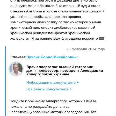
опять лечилась при этом я держала диету но было
ещё хуже меня обсыпало был страшный зуд и стали
отекать губы глаза в голове стали появляться шишки. Я
уже всё перепробывала поехала прошла
компьютерною диагностику согласно которой у меня
хронический пиелонерит дисбактериоз кишечный
хронический рецидив панкреатит хронический
холецистит .Я за ранние Вам благодарна помогите !!!!!
26 февраля 2014 года
Отвечает
Пухлик Борис Михайлович
:
Врач аллерголог высшей категории,
д.м.н, профессор, президент Ассоциации
аллергологов Украины
Информация о консультанте
Все ответы консультанта
Пойдите к обычному аллергологу, которых в Киеве
немало, а не раздавайте деньги за
несертифицированные методы обследования. Кто