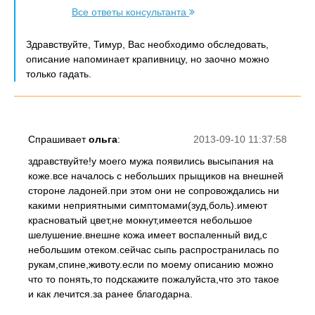
Все ответы консультанта
Здравствуйте, Тимур, Вас необходимо обследовать,
описание напоминает крапивницу, но заочно можно
только гадать.
Спрашивает
ольга
:
2013-09-10 11:37:58
здравствуйте!у моего мужа появились высыпания на
коже.все началось с небольших прыщиков на внешней
стороне ладоней.при этом они не сопровождались ни
какими неприятными симптомами(зуд,боль).имеют
красноватый цвет,не мокнут,имеется небольшое
шелушение.внешне кожа имеет воспаленный вид,с
небольшим отеком.сейчас сыпь распространилась по
рукам,спине,животу.если по моему описанию можно
что то понять,то подскажите пожалуйста,что это такое
и как лечится.за ранее благодарна.