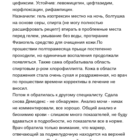
цефиксим. Устойчив: левомицетин, цефтазидим,
норфлоксацин, рифампицин.
Назначили: гель изотрексин местно на ночь, болтушка
на основе серы, спирта (не могу полностью
расшифровать рецепт) втирать в проблемные места
перед гелем, умывание без воды, протирание
Физиогель средство для очищения кожи.По
прошествии полторамесяца прыщи постепенно
проходили, но единичные воспаления продолжали
появляться. Также сама обрабатывала область
спиртовым р-ром хлорофиллипта. Кожа в области
поражения стала очень сухая и раздраженная, но врач
по прошествии времени коррективы в лечение не
вносил.
Потом я обратилась к другому специалисту. Сдала
снова Демодекс - не обнаружен. Анализ мочи - никак
не комментировали, все хорошо. Общий анализ и
биохимию крови - слишком много показателей, не буду
вдаваться в подробности, но показатели все в норме.
Врач обратила только внимание, что маркер,
отвечающий за поджелудочную находится на верхней