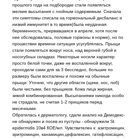
прошлого года на подбородке стали появляться
мелкие высыпания с гнойным содержимым. Сначала
эти симптомы списала на гормональный дисбаланс и
низкий иммунитет в то время(была неудачная
беременность, прервавшаяся в апреле, хотя после
нее обследовалась, половые гормоны в норме), но по
прошествии времени ситуация усугублялась. Прыщи
стали появляться вокруг носа, над верхней губой и
носогубных складках. Некоторые носили характер
просто белой точки, даже не воспаленной вокруг,
проходили сами для за 3 бесследно, большие по
размеру были воспалены и похожи на обычные
прыщи. Уточню, что другие области (щеки, нос, лоб)
были чистыми, без прыщиков. Кожа лица жирная,
зимой комбинированная. Высыпаниями никогда особо
не страдала, не считая 1-2 прищиков перед
месячными.
Обратилась к дерматологу, сдали анализ на Демодекс-
не обнаружен и посев из пустулы - обнаружили St.
epidermidis 10в4 КОЕ/мл. Чувствителен к: азитромицин,
эритромицин, канамицин,цефалексин, гатифлоксацин,