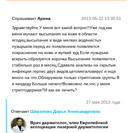
Спрашивает
Арина
:
2013-05-22 13:35:51
Здравствуйте.У меня вот какой вопрос!!Уже год,как
меня мучают высыпания на коже в области
ягодиц,высыпания в виде мелких водянистых
пузырьков.перед их появлением появляется
покраснение на коже и жуткий зуд.Если пузырьки
вскрыть-образуется корочка.Высыпания появляются
стабильно раз в месяц.Сдавала анализы на скрытые
инфекции.герпес двух видов,цетомегаловирус и еще
много на что.Обнаружили только стрептококк группы В
и кандиду.Больше ничего!Возможно ли,что у меня
стрептодермия?И как ее лечить?
27 мая 2013 года
Отвечает
Шарапова Дарья Александровна
:
Врач дерматолог, член Европейской
ассоциации лазерной дерматологии