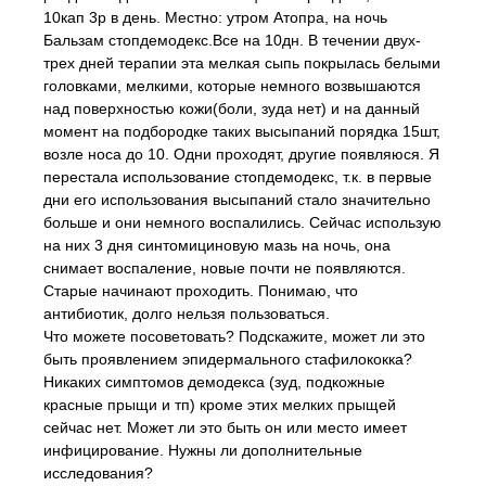
10кап 3р в день. Местно: утром Атопра, на ночь
Бальзам стопдемодекс.Все на 10дн. В течении двух-
трех дней терапии эта мелкая сыпь покрылась белыми
головками, мелкими, которые немного возвышаются
над поверхностью кожи(боли, зуда нет) и на данный
момент на подбородке таких высыпаний порядка 15шт,
возле носа до 10. Одни проходят, другие появляюся. Я
перестала использование стопдемодекс, т.к. в первые
дни его использования высыпаний стало значительно
больше и они немного воспалились. Сейчас использую
на них 3 дня синтомициновую мазь на ночь, она
снимает воспаление, новые почти не появляются.
Старые начинают проходить. Понимаю, что
антибиотик, долго нельзя пользоваться.
Что можете посоветовать? Подскажите, может ли это
быть проявлением эпидермального стафилококка?
Никаких симптомов демодекса (зуд, подкожные
красные прыщи и тп) кроме этих мелких прыщей
сейчас нет. Может ли это быть он или место имеет
инфицирование. Нужны ли дополнительные
исследования?