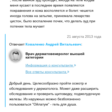
, после ванной зуд проходит, иногда на теле когдав
меня кусают в последнее время появляются
покравнения и кожа восполяется и болит. чешется
иногда голова на затылке, принемала лекарство
цистон, было воспаление почек, что делать зуд при
потении тела мучает
21 августа 2013 года
Отвечает
Коваленко Андрей Витальевич
:
Врач дерматовенеролог высшей
категории
Информация о консультанте
Все ответы консультанта
Добрый день. Целесообразно пройти осмотр и
обследования у дерматолога. Может даже расширить
обследование и проверить щитовидку, поджелудочную
железы. Из наружных можно безбоязненно
пользоваться "Ойлатум" - гель для душа.