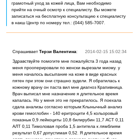
грамотный уход за кожей лица, Вам необходимо
прийти на очный осмотр к специалисту. Вы можете
записаться на бесплатную консультацию к специалисту
в накш Центр по номеру тел.: (044) 585-7007.
Спрашивает
Терзи Валентина
:
2014-02-15 15:02:34
Здравствуйте помогите мне пожалуйста 3 года назад
меня прооперировали по женски вырезали миому. у
меня началось высыпание на коже в виде красных
пятен при этом они страшно зудели. Я обратилась к
кожному врачу он паста вил мне диагноз Крапивница.
Врач выписал мне назначение я длительное время
капалась. Но у меня это не прекратилось. Я поехала
сдала анализы согласно которым:Клынычный анализ
крови гемоглобин - 140 еритроцити 4,5 кольоровый
показнык 0,9 лейкоциты 10,8 билирубин 11,7 АСТ 0,11
АЛТ 0,11 Тимоловая проба 1,5 антитела к лямблиям
результат 0,67 допустимая 0,52. Я длительное время