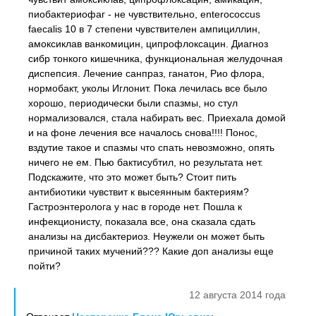
пиобактериофаг - не чувствительно, enterococcus
faecalis 10 в 7 степени чувствителен ампициллин,
амоксиклав ванкомицин, ципрофлоксацин. Диагноз
сибр тонкого кишечника, функциональная желудочная
диспепсия. Лечение санпраз, ганатон, Рио флора,
нормобакт, уколы Иглонит. Пока лечилась все было
хорошо, периодически были спазмы, но стул
нормализовался, стала набирать вес. Приехала домой
и на фоне лечения все началось снова!!!! Понос,
вздутие такое и спазмы что спать невозможно, опять
ничего не ем. Пью бактисубтил, но результата нет.
Подскажите, что это может быть? Стоит пить
антибиотики чувствит к высеянным бактериям?
Гастроэнтеролога у нас в городе нет. Пошла к
инфекционисту, показала все, она сказала сдать
анализы на дисбактериоз. Неужели он может быть
причиной таких мучений??? Какие доп анализы еще
пойти?
12 августа 2014 года