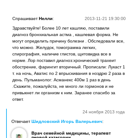
Спрашивает
Нелли
:
2013-11-21 19:30:00
Здравствуйте! Более 10 лет кашляю, поставили
диагноз бронхиальная астма , кашлевая форма. Не
могут определить причину болезни . Обследовали все,
что можно. Желудок, томограмма легких,
спирография, наличие глистов, щитовидка все в
норме. Лор поставил диагноз:хронический трахеит
обострение, фарингит вторичный. Прописали: Лукаст 1
т. на ночь, Аватис по 2 впрыскивания в ноздрю 2 раза в
день. Пульманолог: Асманекс 400м 1 раз в день
.Скажите, пожалуйста, не много ли гормонов и не
привыкнет ли организм к ним. Заранее спасибо за
ответ.
24 ноября 2013 года
Отвечает
Шидловский Игорь Валерьевич
:
Врач семейной медицины, терапевт
первой категории