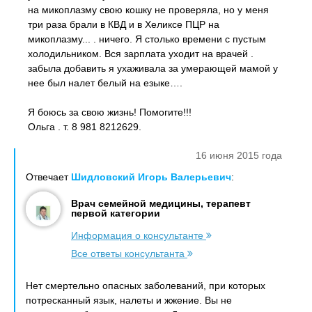
на микоплазму свою кошку не проверяла, но у меня
три раза брали в КВД и в Хеликсе ПЦР на
микоплазму... . ничего. Я столько времени с пустым
холодильником. Вся зарплата уходит на врачей .
забыла добавить я ухаживала за умерающей мамой у
нее был налет белый на езыке….
Я боюсь за свою жизнь! Помогите!!!
Ольга . т. 8 981 8212629.
16 июня 2015 года
Отвечает
Шидловский Игорь Валерьевич
:
Врач семейной медицины, терапевт
первой категории
Информация о консультанте
Все ответы консультанта
Нет смертельно опасных заболеваний, при которых
потресканный язык, налеты и жжение. Вы не