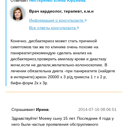
Отвечает
Нестеренко Елена Юрьевна
:
Врач кардиолог, терапевт, к.м.н
Информация о консультанте
Все ответы консультанта
Конечно, дисбактериоз может стать причиной
симптомов.так же по клинике очень похоже на
панкреатит.рекомендую сделать анализ на
дисбактериоз,проверить амилазу крови и диастазу
мочи,если не делали,желательно-колоноскопию. В
лечении обязательна диета -при панкреатите (найдете
в интернете);креон 20000 х 3 р/д,тримспа 1 т х 2 р,
бифи-форм 2к х 3р.
Спрашивает
Ирина
:
2014-07-16 08:06:51
Здравствуйте! Моему сыну 15 лет. Последние 4 года у
него были частые проявления обструктивного