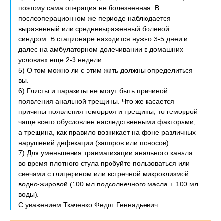
поэтому сама операция не болезненная. В
послеоперационном же периоде наблюдается
выраженный или средневыраженный болевой
синдром. В стационаре находится нужно 3-5 дней и
далее на амбулаторном долечивании в домашних
условиях еще 2-3 недели.
5) О том можно ли с этим жить должны определиться
вы.
6) Глисты и паразиты не могут быть причиной
появления анальной трещины. Что же касается
причины появления геморроя и трещины, то геморрой
чаще всего обусловлен наследственными факторами,
а трещина, как правило возникает на фоне различных
нарушений дефекации (запоров или поносов).
7) Для уменьшения травматизации анального канала
во время плотного стула пробуйте пользоваться или
свечами с глицерином или встречной микроклизмой
водно-жировой (100 мл подсолнечного масла + 100 мл
воды).
С уважением Ткаченко Федот Геннадьевич.