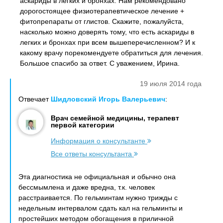
аскариды в легких и бронхах. Нам рекомендовано
дорогостоящее физиотерапевтическое лечение +
фитопрепараты от глистов. Скажите, пожалуйста,
насколько можно доверять тому, что есть аскариды в
легких и бронхах при всем вышеперечисленном? И к
какому врачу порекомендуете обратиться для лечения.
Большое спасибо за ответ. С уважением, Ирина.
19 июля 2014 года
Отвечает
Шидловский Игорь Валерьевич
:
Врач семейной медицины, терапевт
первой категории
Информация о консультанте
Все ответы консультанта
Эта диагностика не официальная и обычно она
бессмымлена и даже вредна, т.к. человек
расстраивается. По гельминтам нужно трижды с
недельным интервалом сдать кал на гельминты и
простейших методом обогащения в приличной