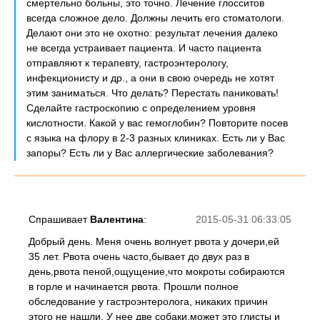
смертельно больны, это точно. Лечение глосситов
всегда сложное дело. Должны лечить его стоматологи.
Делают они это не охотно: результат лечения далеко
не всегда устраивает пациента. И часто пациента
отправляют к терапевту, гастроэнтерологу,
инфекционисту и др., а они в свою очередь не хотят
этим заниматься. Что делать? Перестать паниковать!
Сделайте гастроскопию с определением уровня
кислотности. Какой у вас гемоглобин? Повторите посев
с языка на флору в 2-3 разных клиниках. Есть ли у Вас
запоры? Есть ли у Вас аллергические заболевания?
Спрашивает
Валентина
:
2015-05-31 06:33:05
Добрый день. Меня очень волнует рвота у дочери,ей
35 лет. Рвота очень часто,бывает до двух раз в
день,рвота пеной,ощущение,что мокроты собираются
в горле и начинается рвота. Прошли полное
обследование у гастроэнтеролога, никаких причин
этого не нашли. У нее две собаки,может это глисты и