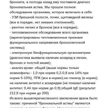
бронхита, а полгода назад ему поставили диагноз
бронхиальная астма. Мы прошли полное
обследование организма, которое включало в себя:
- УЗИ брюшной полости, почек, щитовидной железы
(все в порядке, нет никаких отклонений);
- рентген легких и бронхов (все в порядке),
- тепловизионное обследование всего организма
(зарегистрированы тепловизионные признаки
функционального напряжения бронхолегочной
системы);
- электронную биофункциональную органометрию
(диагностика выявила наличие аскарид в легких,
бронхах и толстой кишке);
- анализ крови: общий (выше нормы только
эозинофилы - 1,0 при норме 0,2-0,8 или 14% при
норме 5-10%), ППК (все в норме);на глюкозу (в норме);
на наличие антител к аскаридам (не показал наличие
антител: 0,44 при норме до 0,9);общий IgE (результат
212,8 при норме до 200)
Из всего вышеперечисленного заключение врача было
таково: причиной "бронхиальной астмы" являются