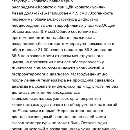
структуры,кроваток равномерно
распределен.Кровоток: при ЦДК кровоток усилен.
Левая доля-47-15-14мм,объем 4.5 см3 .Эхогенность
паренхимы обычная,эхоструктура диффузно
неоднородная за счет гидрофильных участков.Общий
объем железы-9.9 см3.Общее состояние на
протяжении пяти лет:слабость,плаксивость
раздражение,безсонница,температура повышается в
обед и после 21.00 вечера падает до 36.8,иногда до
36.3 не в зависимости от фазы менструального
цыкла,на протяжении пяти лет обследовалась у
гинеколога с диагнозом андексит хронический,и
гастроэнтеролога с диагнозом гастродуеденит ,но
после лечения температура не проходила,сдавались
анализы на скрытые инфекции,спид и т.д.глисты,не раз
делалась рентген легких,сдавалась
кровь,моча,делалась узи всех органов,рентген
кишечника,желудка-ничего не обнаружено и патологий
нет!!!анализы в норме!!!Нервопатолог поставил
диагноз-закресцовый веностаз-но по своей части
сказал температуры не может быть.Остался один
орган на который я возлагаю надежду на щитовидную