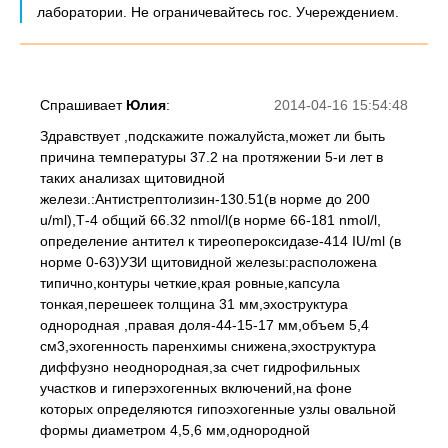
лаборатории. Не ограничевайтесь гос. Учереждением.
Спрашивает
Юлия
:
2014-04-16 15:54:48
Здравствует ,подскажите пожалуйста,может ли быть
причина температуры 37.2 на протяжении 5-и лет в
таких анализах щитовидной
желези.:Антистрептолизин-130.51(в норме до 200
u/ml),Т-4 общий 66.32 nmol/l(в норме 66-181 nmol/l,
определение антител к тиреопероксидазе-414 IU/ml (в
норме 0-63)УЗИ щитовидной железы:расположена
типично,контуры четкие,края ровные,капсула
тонкая,перешеек толщина 31 мм,эхоструктура
однородная ,правая доля-44-15-17 мм,объем 5,4
см3,эхогенность паренхимы снижена,эхоструктура
диффузно неоднородная,за счет гидрофильных
участков и гиперэхогенных включений,на фоне
которых определяются гипоэхогенные узлы овальной
формы диаметром 4,5,6 мм,однородной