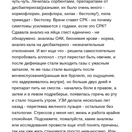
чуть-чуть. Лечилась сорбентами, препаратами от
дисбактериоза(разными, их было очень много -
нормофлорин, риофлора, хилак - бестолку!), пила
тримедат - бестолку. Врачи ставят СРК - но почему
симптомы усиливаются с годами, если это СРК?
Сдавала анализ на яйца глист единично - не
обнаружено. анализы ОАК, биохимия крови - норма,
анализ кала на дисбактериоз - незначительные
отклонения. И вот еще что - решила самостоятельно
попробовать аллохол - стул перестал быть овечим, и
после дефекации стали выходить газы с ужасным
запахом, те же газы стали выходить после
мочеиспускания(раньше все бурлило, но ощущение,
что задерживалось внутри), но больше двух дней я
препарат пить не смогла - начались боли в правом, а
затем и в левом подреберье, появилась горечь во рту
и стало тошнить утром. УЗИ делала несколько лет
назад - перетяжка желчного пузыря - остальное без
патологии. Стрессов у меня нет, жизнь и работа крайне
спокойная. Подскажите, пожалуйста, какие анализы
или исследования провести еще чтоб понять причины,
так как уже жить становится просто невыносимо. Или