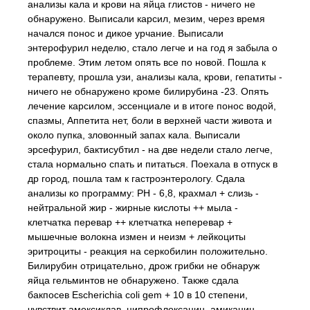
анализы кала и крови на яйца глистов - ничего не
обнаружено. Выписали карсил, мезим, через время
начался понос и дикое урчание. Выписали
энтерофурил неделю, стало легче и на год я забыла о
проблеме. Этим летом опять все по новой. Пошла к
терапевту, прошла узи, анализы кала, крови, гепатиты -
ничего не обнаружено кроме билирубина -23. Опять
лечение карсилом, эссенциале и в итоге понос водой,
спазмы, Аппетита нет, боли в верхней части живота и
около пупка, зловонный запах кала. Выписали
эрсефурил, бактисубтил - на две недели стало легче,
стала нормально спать и питаться. Поехала в отпуск в
др город, пошла там к гастроэнтерологу. Сдала
анализы ко программу: РН - 6,8, крахмал + слизь -
нейтральной жир - жирные кислоты ++ мыла -
клетчатка перевар ++ клетчатка неперевар +
мышечные волокна измен и неизм + лейкоциты
эритроциты - реакция на серкобилин положительно.
Билирубин отрицательно, дрож грибки не обнаруж
яйца гельминтов не обнаружено. Также сдала
бакпосев Escherichia coli gem + 10 в 10 степени,
чувствит амоксиклав, ципрофлоксацин, амикацин,