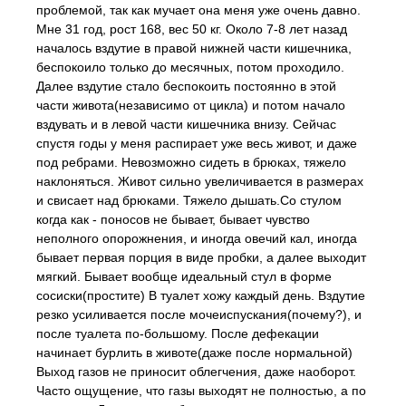
проблемой, так как мучает она меня уже очень давно.
Мне 31 год, рост 168, вес 50 кг. Около 7-8 лет назад
началось вздутие в правой нижней части кишечника,
беспокоило только до месячных, потом проходило.
Далее вздутие стало беспокоить постоянно в этой
части живота(независимо от цикла) и потом начало
вздувать и в левой части кишечника внизу. Сейчас
спустя годы у меня распирает уже весь живот, и даже
под ребрами. Невозможно сидеть в брюках, тяжело
наклоняться. Живот сильно увеличивается в размерах
и свисает над брюками. Тяжело дышать.Со стулом
когда как - поносов не бывает, бывает чувство
неполного опорожнения, и иногда овечий кал, иногда
бывает первая порция в виде пробки, а далее выходит
мягкий. Бывает вообще идеальный стул в форме
сосиски(простите) В туалет хожу каждый день. Вздутие
резко усиливается после мочеиспускания(почему?), и
после туалета по-большому. После дефекации
начинает бурлить в животе(даже после нормальной)
Выход газов не приносит облегчения, даже наоборот.
Часто ощущение, что газы выходят не полностью, а по