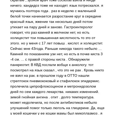
скрытые , зубной врач тоже соскобы взяла и нигде
ничего. кандидоз тоже не находят. язык потрескался. я
мучаюсь полтора года . раз в неделю с маленькой
белой точки начинается разростание круг в середине
красный язык, жжение так несколько дней потом
утихает на пару дней и заново. Гастроинтеролог
говорит, что раз камней в желчном нет, но есть
холицестит тои повышенная кислотность то зто от
этого. но у меня с 17 лет повыш . кислот. и холецистит.
Сейчас мне 43года. Раньше никогда такого небыло …
Камней по показаниям узи нет, но есть в почке киста 3
-4 см. ... с правой стороны киста . Обнаружили
панкреотит. В КВД послали вобще к анкологу. тот
посмотрел на язык сказал , что зто не рак . Кровь никто
не взял на рак. в прошлом году в ОТТО нашли
стрептокок пневмококовый и стафилокок эпидермис.
пролечила ципрофлоксоцином и метронидозолом
дней по сем каждого лекарства. никаких изменений.
зимой гнойная ангина . отит . долго температура.
может недолечила, но после антибиотиков небыло
улучшений помог только люголь на глицерине. Да, еще
у моей кошечки у ее кошки мамы был микоплазмоз . я