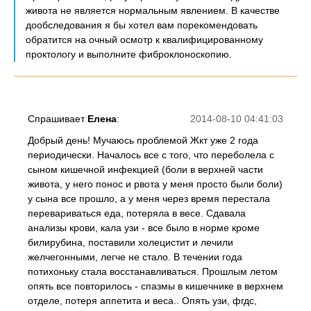
живота не является нормальным явлением. В качестве
дообследования я бы хотел вам порекомендовать
обратится на очный осмотр к квалифицированному
проктологу и выполните фиброклоноскопию.
Спрашивает
Елена
:
2014-08-10 04:41:03
Добрый день! Мучаюсь проблемой Жкт уже 2 года
периодически. Началось все с того, что переболела с
сыном кишечной инфекцией (боли в верхней части
живота, у него понос и рвота у меня просто были боли)
у сына все прошло, а у меня через время перестала
перевариваться еда, потеряла в весе. Сдавала
анализы крови, кала узи - все было в норме кроме
билирубина, поставили холецистит и лечили
желчегонными, легче не стало. В течении года
потихоньку стала восстанавливаться. Прошлым летом
опять все повторилось - спазмы в кишечнике в верхнем
отделе, потеря аппетита и веса.. Опять узи, фгдс,