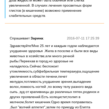
доза жидкости может быть обычной или слегка
увеличенной. В случаях лечения просветных форм
глистов (в кишечнике) возможно применение
слабительных средств.
Спрашивает
Зарина
:
2016-07-11 17:25:39
Здравствуйте!Мне 25 лет и каждым годом наблюдается
ухудшение здоровья .Жила в поселке и были все виды
животных в хозяйстве,ели много речной
рыбы.Переехав в город,но здороаье не
наладилось.Сейчас беспокоит
утомляемость,субфебрильная темпераиура,ощущение
увеличения в области печени,печет
желудок,потливость,ухудшение зрения,выпадение
волос,ломкость ногтей ,по всему телу разного вида
сыпь ,зуд от крапивницы до различных пятен,родинок и
других проявлений.Есть холецистит,полип в
желчном,болит кишечник.Одно время поправилась
,был "волчий аппетит",затем по приезду из Египта