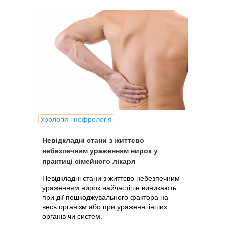
Урологія і нефрологія
Невідкладні стани з життєво
небезпечним ураженням нирок у
практиці сімейного лікаря
Невідкладні стани з життєво небезпечним
ураженням нирок найчастіше виникають
при дії пошкоджувального фактора на
весь організм або при ураженні інших
органів чи систем.