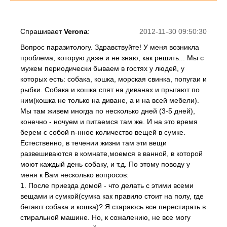
Спрашивает
Verona
:
2012-11-30 09:50:30
Вопрос паразитологу. Здравствуйте! У меня возникла
проблема, которую даже и не знаю, как решить... Мы с
мужем периодически бываем в гостях у людей, у
которых есть: собака, кошка, морская свинка, попугаи и
рыбки. Собака и кошка спят на диванах и прыгают по
ним(кошка не только на диване, а и на всей мебели).
Мы там живем иногда по несколько дней (3-5 дней),
конечно - ночуем и питаемся там же. И на это время
берем с собой n-нное количество вещей в сумке.
Естественно, в течении жизни там эти вещи
развешиваются в комнате,моемся в ванной, в которой
моют каждый день собаку, и т.д. По этому поводу у
меня к Вам несколько вопросов:
1. После приезда домой - что делать с этими всеми
вещами и сумкой(сумка как правило стоит на полу, где
бегают собака и кошка)? Я стараюсь все перестирать в
стиральной машине. Но, к сожалению, не все могу