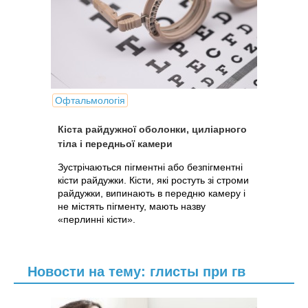
Офтальмологія
Кіста райдужної оболонки, циліарного
тіла і передньої камери
Зустрічаються пігментні або безпігментні
кісти райдужки. Кісти, які ростуть зі строми
райдужки, випинають в передню камеру і
не містять пігменту, мають назву
«перлинні кісти».
Новости на тему: глисты при гв