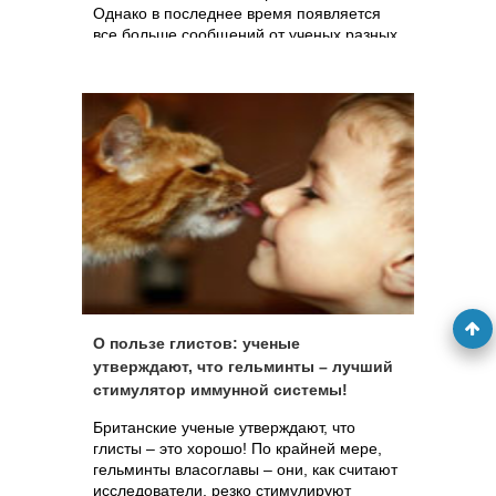
Однако в последнее время появляется
все больше сообщений от ученых разных
стран о том, что наличие
паразитирующих червей в организме
позволяет избавиться от серьезных
хронических заболеваний, которые не
поддаются лечению традиционными
способами. Открытие американских
исследователей о терапевтическом
воздействии гельминтов при
неспецифическом язвенном колите – из
этого же перечня неожиданных научных
сенсаций.
О пользе глистов: ученые
утверждают, что гельминты – лучший
стимулятор иммунной системы!
Британские ученые утверждают, что
глисты – это хорошо! По крайней мере,
гельминты власоглавы – они, как считают
исследователи, резко стимулируют