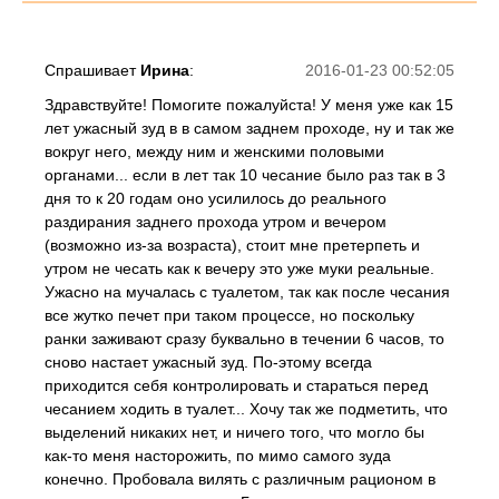
Спрашивает
Ирина
:
2016-01-23 00:52:05
Здравствуйте! Помогите пожалуйста! У меня уже как 15
лет ужасный зуд в в самом заднем проходе, ну и так же
вокруг него, между ним и женскими половыми
органами... если в лет так 10 чесание было раз так в 3
дня то к 20 годам оно усилилось до реального
раздирания заднего прохода утром и вечером
(возможно из-за возраста), стоит мне претерпеть и
утром не чесать как к вечеру это уже муки реальные.
Ужасно на мучалась с туалетом, так как после чесания
все жутко печет при таком процессе, но поскольку
ранки заживают сразу буквально в течении 6 часов, то
сново настает ужасный зуд. По-этому всегда
приходится себя контролировать и стараться перед
чесанием ходить в туалет... Хочу так же подметить, что
выделений никаких нет, и ничего того, что могло бы
как-то меня насторожить, по мимо самого зуда
конечно. Пробовала вилять с различным рационом в