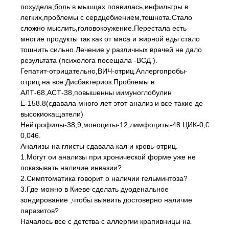
похудела,боль в мышцах появилась,инфильтры в
легких,проблемы с сердцебиением,тошнота.Стало
сложно мыслить,головокоужение.Перестала есть
многие продукты так как от мяса и жирной еды стало
тошнить сильно.Лечение у различных врачей не дало
результата (психолога посещала -ВСД ).
Гепатит-отрицательно,ВИЧ-отриц.Аллергопробы-
отриц.на все.Дисбактериоз.Проблемы в
АЛТ-68,АСТ-38,повышенны иимуноглобулин
Е-158.8(сдавала много лет этот анализ и все такие де
высокиокащатели)
Нейтрофилы-38,9,моноциты-12,лимфоциты-48.ЦИК-0,022-
0,046.
Анализы на глисты сдавала кал и кровь-отриц.
1.Могут ои анализы при хронической форме уже не
показывать наличие инвазии?
2.Симптоматика говорит о наличии гельминтоза?
3.Где можно в Киеве сделать дуоденальное
зондирование ,чтобы выявить достоверно наличие
паразитов?
Началось все с детства с аллергии крапивницы на