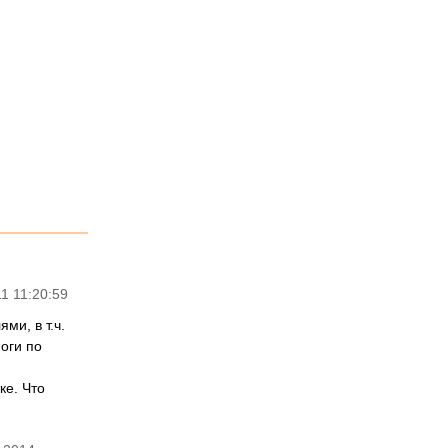
1 11:20:59
ми, в т.ч.
оги по
ке. Что