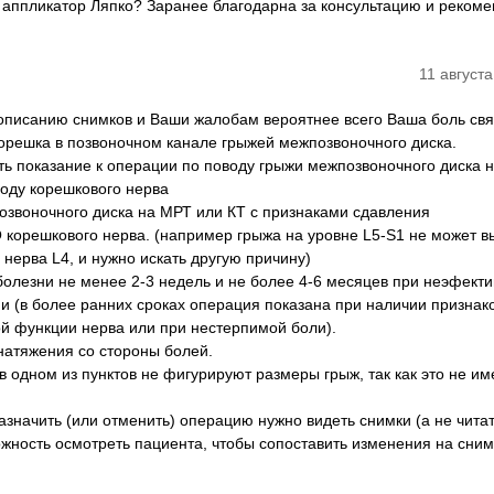
и аппликатор Ляпко? Заранее благодарна за консультацию и рекоме
11 августа
 описанию снимков и Ваши жалобам вероятнее всего Ваша боль свя
орешка в позвоночном канале грыжей межпозвоночного диска.
ть показание к операции по поводу грыжи межпозвоночного диска 
ходу корешкового нерва
озвоночного диска на МРТ или КТ с признаками сдавления
ешкового нерва. (например грыжа на уровне L5-S1 не может в
нерва L4, и нужно искать другую причину)
болезни не менее 2-3 недель и не более 4-6 месяцев при неэфект
и (в более ранних сроках операция показана при наличии признак
й функции нерва или при нестерпимой боли).
натяжения со стороны болей.
 одном из пунктов не фигурируют размеры грыж, так как это не им
значить (или отменить) операцию нужно видеть снимки (а не читат
ожность осмотреть пациента, чтобы сопоставить изменения на сним