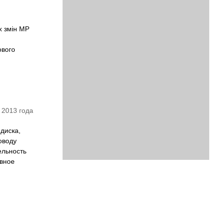
х змін МР
ового
 2013 года
диска,
оводу
ельность
ивное