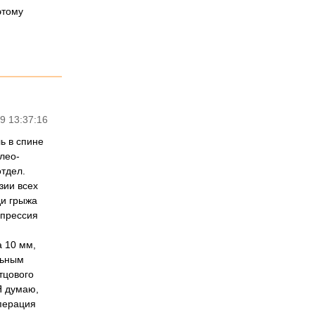
этому
9 13:37:16
ь в спине
лео-
отдел.
зии всех
ди грыжа
мпрессия
а 10 мм,
льным
тцового
Я думаю,
операция