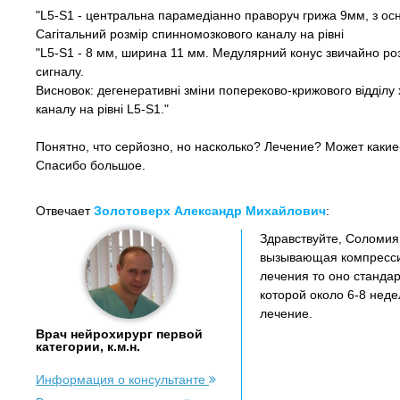
"L5-S1 - центральна парамедіанно праворуч грижа 9мм, з о
Сагітальний розмір спинномозкового каналу на рівні
"L5-S1 - 8 мм, ширина 11 мм. Медулярний конус звичайно ро
сигналу.
Висновок: дегенеративні зміни попереково-крижового відділу
каналу на рівні L5-S1."
Понятно, что серйозно, но насколько? Лечение? Может каки
Спасибо большое.
Отвечает
Золотоверх Александр Михайлович
:
Здравствуйте, Соломия,
вызывающая компрессию
лечения то оно станда
которой около 6-8 нед
лечение.
Врач нейрохирург первой
категории, к.м.н.
Информация о консультанте