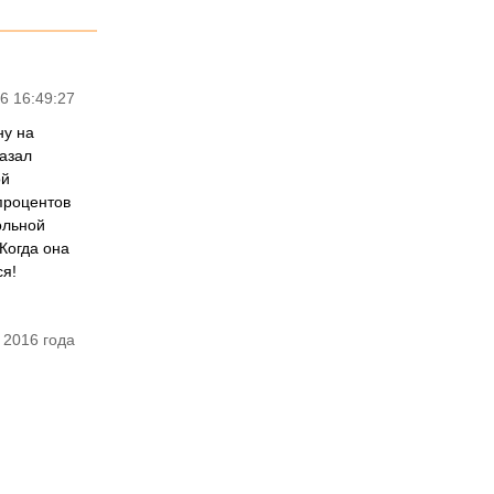
6 16:49:27
ну на
казал
ой
процентов
ольной
Когда она
ся!
 2016 года