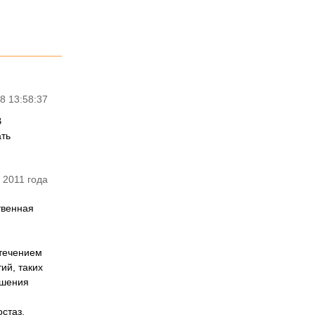
8 13:58:37
В
ать
 2011 года
твенная
 течением
ий, таких
ошения
стаз.