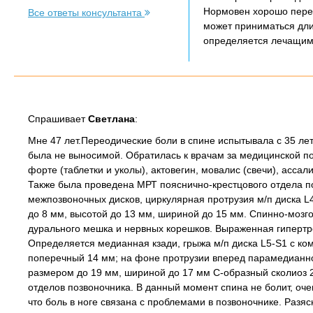
Нормовен хорошо пере
Все ответы консультанта
может приниматься дли
определяется лечащим 
Спрашивает
Cветлана
:
Мне 47 лет.Переодические боли в спине испытывала с 35 лет.
была не выносимой. Обратилась к врачам за медицинской п
форте (таблетки и уколы), актовегин, мовалис (свечи), асса
Также была проведена МРТ пояснично-крестцового отдела п
межпозвоночных дисков, циркулярная протрузия м/п диска L4
до 8 мм, высотой до 13 мм, шириной до 15 мм. Спинно-мозг
дурального мешка и нервных корешков. Выраженная гипертр
Определяется медианная кзади, грыжа м/п диска L5-S1 с ко
поперечный 14 мм; на фоне протрузии вперед парамедианно
размером до 19 мм, шириной до 17 мм С-образный сколиоз 
отделов позвоночника. В данный момент спина не болит, оче
что боль в ноге связана с проблемами в позвоночнике. Раз