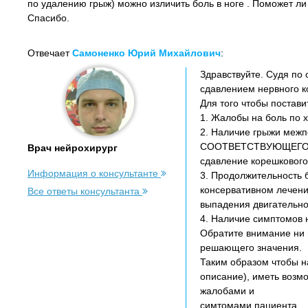
по удалению грыж) можно изличить боль в ноге . Поможет л
Спасибо.
Отвечает
Самоненко Юрий Михайлович
:
Здравствуйте. Судя по
сдавлением нервного к
Для того чтобы постави
1. Жалобы на боль по 
2. Наличие грыжи межп
СООТВЕТСТВУЮЩЕГО кор
Врач нейрохирург
сдавление корешкового 
Информация о консультанте
3. Продолжительность 
консервативном лечени
Все ответы консультанта
выпадения двигательно
4. Наличие симптомов 
Обратите внимание ни в
решающего значения.
Таким образом чтобы на
описание), иметь возм
жалобами и
симтомами пациента.