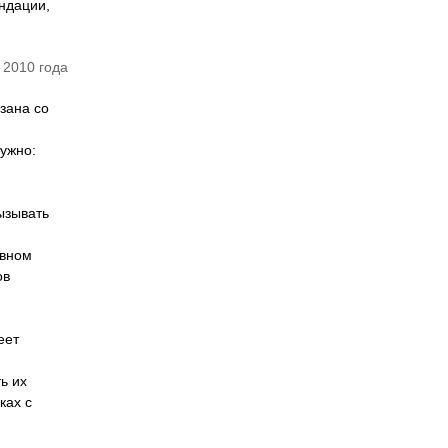
ндации,
 2010 года
зана со
нужно:
ызывать
ивном
ов
еет
ь их
ках с