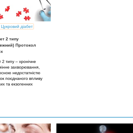
 Цукровий діабет
ет 2 типу
лежний) Протокол
их
 2 типу – хронічне
мінне захворювання,
осною недостатністю
док поєднаного впливу
их та екзогенних