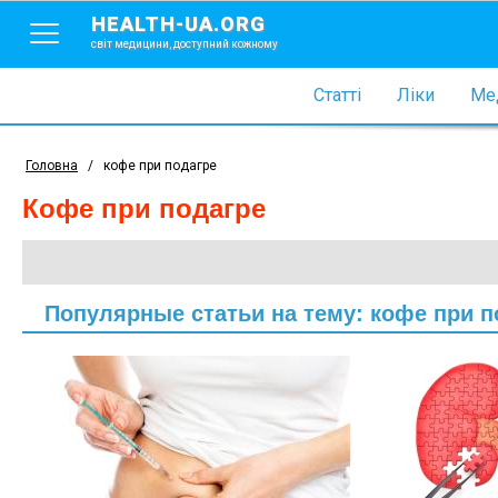
HEALTH-UA.ORG
світ медицини, доступний кожному
Статті
Ліки
Мед
Головна
/
кофе при подагре
кофе при подагре
Популярные статьи на тему: кофе при п