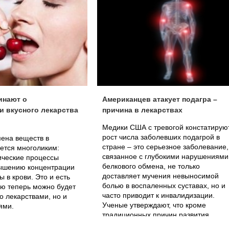
инают о
Американцев атакует подагра –
и вкусного лекарства
причина в лекарствах
Медики США с тревогой констатирую
рост числа заболевших подагрой в
ена веществ в
стране – это серьезное заболевание,
ется многоликим:
связанное с глубокими нарушениями
ические процессы
белкового обмена, не только
вышению концентрации
доставляет мучения невыносимой
 в крови. Это и есть
болью в воспаленных суставах, но и
ую теперь можно будет
часто приводит к инвалидизации.
о лекарствами, но и
Ученые утверждают, что кроме
ями.
традиционных причин развития
болезни, связанных со специфическ