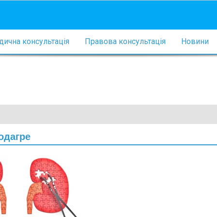
ична консультація
Правова консультація
Новини
одагре