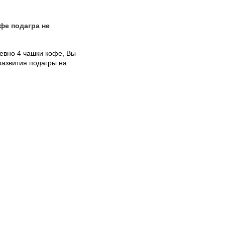
диетой американцев (любовь к
напиткам типа кока-колы и поглощен
кофе в больших количествах), появи
фе подагра не
и новый фактор: забота о своем
здоровье и стремление предотвратит
развитие гипертензии приводит к
евно 4 чашки кофе, Вы
потреблению диуретиков, что также
развития подагры на
вызывает повышенное образование 
организме мочевой кислоты.