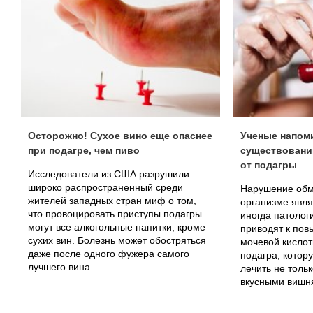
Осторожно! Сухое вино еще опаснее
Ученые напом
при подагре, чем пиво
существовани
от подагры
Исследователи из США разрушили
широко распространенный среди
Нарушение обм
жителей западных стран миф о том,
организме явля
что провоцировать приступы подагры
иногда патолог
могут все алкогольные напитки, кроме
приводят к по
сухих вин. Болезнь может обостряться
мочевой кислоты
даже после одного фужера самого
подагра, котор
лучшего вина.
лечить не тольк
вкусными вишн