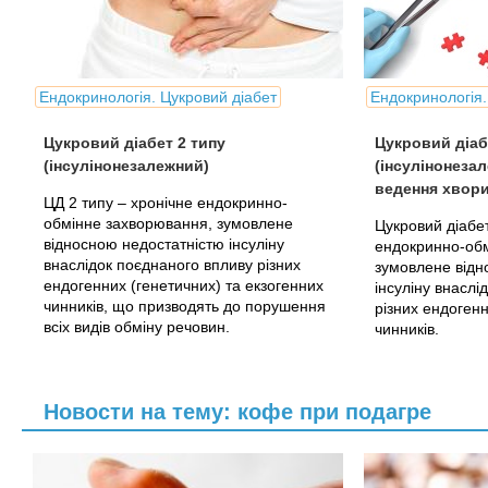
Ендокринологія. Цукровий діабет
Ендокринологія.
Цукровий діабет 2 типу
Цукровий діаб
(інсулінонезалежний)
(інсулінонеза
ведення хвор
ЦД 2 типу – хронічне ендокринно-
обмінне захворювання, зумовлене
Цукровий діабет
відносною недостатністю інсуліну
ендокринно-об
внаслідок поєднаного впливу різних
зумовлене відн
ендогенних (генетичних) та екзогенних
інсуліну внаслі
чинників, що призводять до порушення
різних ендогенн
всіх видів обміну речовин.
чинників.
Новости на тему: кофе при подагре