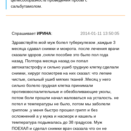
целесообразность проведения пробы с
сальбутамолом.
Спрашивает
ИРИНА
:
2014-01-11 13:50:05
Здравствуйте.мой муж болел туберкулезом ,каждые 3
месяца сдавал снимки и мокрота. после лечения врачи
сказали здоров ,сняли пособие это было пол года
назад. Полтора месяца назад он попал
автокатастрофу и сильно ушиб грудную клетку.сделали
снимки, хирург посмотрев на них сказал: что легкие
чистые, сильный ушиб мягких тканей .Месяц у него
сильно болело грудная клетка принимали
противовоспалительные и обезболивающие уколы,
потом боли прошли начал жаловаться на усталость. не
потел и температуры не было, потом мы заболели
гриппом ,у меня быстро прошел грипп и без
осложнений а у мужа и насморк и кашель и
температура подымалась до 38 градусов. Муж
ПОЕХАЛ и сделал снимки врач сказала что он не