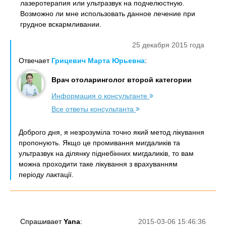
лазеротерапия или ультразвук на подчелюстную.
Возможно ли мне использовать данное лечение при
грудное вскармливании.
25 декабря 2015 года
Отвечает
Грицевич Марта Юрьевна
:
Врач отоларинголог второй категории
Информация о консультанте
Все ответы консультанта
Доброго дня, я незрозуміла точно який метод лікування
пропонують. Якщо це промивання мигдаликів та
ультразвук на ділянку піднебінних мигдаликів, то вам
можна проходити таке лікування з врахуванням
періоду лактації.
Спрашивает
Yana
:
2015-03-06 15:46:36