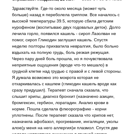
Здравствуйте. Где-то около месяца (может чуть
больше) назад я переболела гриппом. Все началось с
высокой температуры 39.5, которую сбила детским
нурофеном (воспитываю двух годовалых деток). Долго
лечила горло, появился кашель - сироп Лазолван не
помог, сироп Гликодин заглушил кашель. Спустя
неделю полторы прихватила невралгия, было больно
вздыхать на полную грудь, боль резкая режущая.
Через пару дней боль прошла, но я почувствовала
неприятные ощущения (вроде что-то мешало) в
грудной клетке над грудью с правой и с левой стороны.
Я думала возможно это мокрота которая не
отхаркивалась с кашлем (гликодин кашель вроде как
сразу придушил). Терапевт сначала сказала, что
слышит хрипы, диагноз бронхит (назначено азицин,
бромгексин, гербион, лоратадин. Анализ крови в
норме. Пошла сделала флюорографию - корни
уплотнены. После терапевт сказала что хрипов нет,
назначила афобазол, прогревание, ингаляции, уколы
алое(у меня на него аллергия)и плазмол. Спустя две