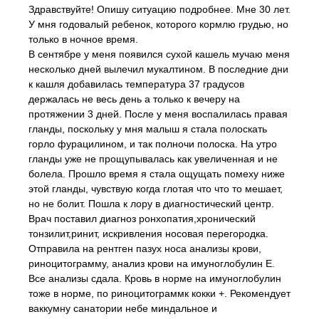
Здравствуйте! Опишу ситуацию подробнее. Мне 30 лет.
У мня годовалый ребенок, которого кормлю грудью, но
только в ночное время.
В сентябре у меня появился сухой кашель мучаю меня
несколько дней вылечил мукалтином. В последние дни
к кашля добавилась температура 37 градусов
держалась не весь день а только к вечеру на
протяжении 3 дней. После у меня воспалилась правая
гланды, поскольку у мня малыш я стала полоскать
горло фурацилином, и так полночи полоска. На утро
гланды уже не прощупывалась как увеличенная и не
болела. Прошло время я стала ощущать помеху ниже
этой гланды, чувствую когда глотая что что то мешает,
но не болит. Пошла к лору в диагностический центр.
Врач поставил диагноз ронхопатия,хронический
тонзилит,ринит, искривления носовая перегородка.
Отправила на рентген пазух носа анализы крови,
риноцитограмму, анализ крови на имуноглобулин Е.
Все анализы сдала. Кровь в норме на имуноглобулин
тоже в норме, по риноцитограммк кокки +. Рекомендует
ваккумну санатории небе миндальное и