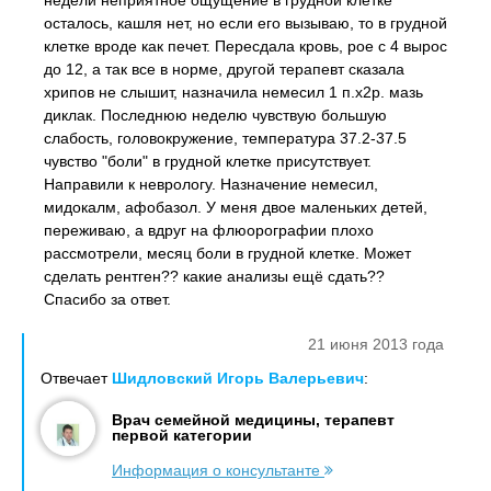
недели неприятное ощущение в грудной клетке
осталось, кашля нет, но если его вызываю, то в грудной
клетке вроде как печет. Пересдала кровь, рое с 4 вырос
до 12, а так все в норме, другой терапевт сказала
хрипов не слышит, назначила немесил 1 п.х2р. мазь
диклак. Последнюю неделю чувствую большую
слабость, головокружение, температура 37.2-37.5
чувство "боли" в грудной клетке присутствует.
Направили к неврологу. Назначение немесил,
мидокалм, афобазол. У меня двое маленьких детей,
переживаю, а вдруг на флюорографии плохо
рассмотрели, месяц боли в грудной клетке. Может
сделать рентген?? какие анализы ещё сдать??
Спасибо за ответ.
21 июня 2013 года
Отвечает
Шидловский Игорь Валерьевич
:
Врач семейной медицины, терапевт
первой категории
Информация о консультанте