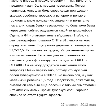
наклоне вперед в правую сторону и. т. п.), ничего не
предпринимая, боль прошла через день. Потом
появилась колющая боль слева сзади при вдохе и
выдохе, особенно тревожила вечером и ночью в
горинонтальном положении, анальгин и но-шпа не
помагали, спать было невозможно, но боль тоже была
через день, сейчас ощущается какой-то дискомфорт.
Сделала ФГ - очаговая тень в в/д слева (1 м/р), на
рентренографии показало ОПТ в S1 левого легкого
опред очаг. тень. Еще у меня держиться температура
37,2-37,5. Кашля нет, не худею, общие анализы крови
и мочи отличные. Терапевт дал направление на
консультацию к фтизиатру, завтра иду, но ОЧЕНЬ
СТРАШНО и не могу дождаться выяснения этого
вопроса:( Очень переживаю, потому что муж был
болен туберкульозом в 2007 г., но вылечился, и у нас
маленький ребенок 1,5 года. Подскажите, пожалуйста,
бывают ли какие-то еще болезни с такими симптомами
и такими снимками, кроме туберкульоза? Заранее
спасибо за ответ. Будьте здоровы.
27 февраля 2013 года