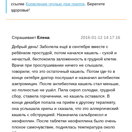
ссылке
Кормление грудью при гриппе
. Берегите
здоровье!
Спрашивает
Елена
:
2016-01-12 14:17:16
Добрый день! Заболела ещё в сентябре вместе с
ребёнком простудой, потом начался кашель - сухой и
нечастый, беспокоила заложенность в грудной клетке.
Врачи при прослушивании ничего не слышали,
говорили, что это остаточный кашель. Потом где-то в
конце октября доктор послушал и назначил антибиотик
азитромицин. После антибиотика кашель стал меньше,
но полностью не ушёл. Пила сироп солодки, грудной
сбор, ставила горчичники, но кашель оставался. В
конце декабря попала на приём к другому терапевту,
она услышала хрипы и сказала, что это аллергический
кашель с обструкцией. Назначила сальброксол и
неофиллин. После таблетки неофиллина было очень
плохое самочувствие, поднялась температура около