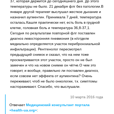
37, которая держится до сегодняшнего дня. До этого
температуры не было. 21 декабря флг без патологии.В
январе другой терапевт выслушал жесткое дыхание и
назначил аугментин. Принимала 7 дней, температура
осталась.Кашля практически нет, есть боль в грудной
клетке, головная боль и температура 36,8-37,1.
Сегодня по результатам повторной флг поставлен
диагноз левосторонняя пневмония (в н/отделе
медиально определяется участок перибронхиальной
инфильтрации). Рентгенолог пересмотрел
предыдущий снимок и сказал, что на нем тоже
просматривается этот участок, просто он не был
замечен и что на новом снимке он чётче.О чем это
говорит, и вообще, правильно ли поставлен диагноз,
если совсем нет эффекта от аугментина? Очень
переживают, чтоб не было онкологии, т.к. симптомы
настораживают. Спасибо, что выслушали.
10 марта 2016 года
Отвечает
Медицинский консультант портала
«health-ua.org»
: