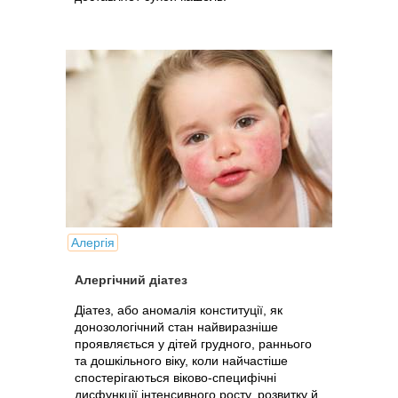
Алергія
Алергічний діатез
Діатез, або аномалія конституції, як
донозологічний стан найвиразніше
проявляється у дітей грудного, раннього
та дошкільного віку, коли найчастіше
спостерігаються віково-специфічні
дисфункції інтенсивного росту, розвитку й