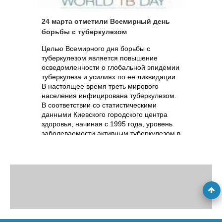
24 марта отметили Всемирный день
борьбы с туберкулезом
Целью Всемирного дня борьбы с
туберкулезом является повышение
осведомленности о глобальной эпидемии
туберкулеза и усилиях по ее ликвидации.
В настоящее время треть мирового
населения инфицирована туберкулезом.
В соответствии со статистическими
данными Киевского городского центра
здоровья, начиная с 1995 года, уровень
заболеваемости активным туберкулезом в
Украине неуклонно возрастал. В
частности, в 2005 году количество
заболевших увеличилось с 41,7 человека
на 100 000 населения до 84,5 человек.
Но уже начиная с 2006 года, темпы
распространения туберкулеза
замедлились. Снизилась и смертность от
этой болезни.