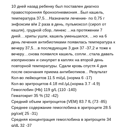
10 дней назад ребенку был поставлен диагноз
правосторонняя бронхопневмония...Был кашель,
температура 37,5....Назначили лечение- по 0,75 г
энфоксим в/м 2 раза в день, пульмоксол (сироп от
кашля), грудной сбор, линекс ...на протяжении 7
дней....хрипы ушли, кашель уменьшился, ...но на 6
день лечения антибиотиками появилась температура к
вечеру 37,5....в последующие 3 дня 37 -37,2 и тоже к
вечеру....снова появился кашель, сопли...стала давать
изопринозин и синупрет в каплях на второй день
повторной температуры. Сдали кровь спустя 4 дня
после окончания приема антибиотиков... Результат
Кол-во лейкоцитов 11.5 mi/µL (норма 6 -17)
Кол-во эритроцитов 4.18 mil./µL(норма 3.7 -4.9)
Гемоглобин {Hb} 119 g/L (110 -140)
Гематокрит 35 % (32 -42)
Средний объем эритроцитов {VEM} 83.7 fL (73 -85)
Среднее содержание гемоглобина в эритроците 28.5
pg/cel( 25 -31)
Средняя концентрация гемоглобина в эритроците 34
g/dL 32 -37