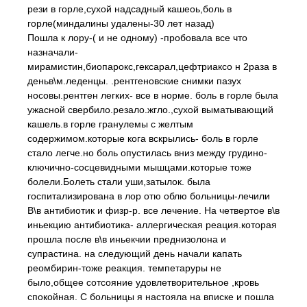
рези в горле,сухой надсадный кашеоь,боль в
горле(миндалины удалены-30 лет назад)
Пошла к лору-( и не одному) -пробовала все что
назначали-
мирамистин,биопарокс,гексарал,цефтриаксо н 2раза в
деньв\м.леденцы. .рентгеновские снимки пазух
носовы.рентген легких- все в норме. боль в горле была
ужасной свербило.резало.жгло.,сухой выматывающий
кашель.в горле гранулемы с желтым
содержимом.которые кога вскрылись- боль в горле
стало легче.но боль опустилась вниз между грудино-
ключично-сосцевидными мышцами.которые тоже
болели.Болеть стали уши,затылок. была
госпитализирована в лор отю облю больницы-лечили
В\в антибиотик и физр-р. все лечение. На четвертое в\в
иньекцию антибиотика- аллергическая реация.которая
прошла после в\в иньекчии преднизолона и
супрастина. на следующий день начали капать
реомбирин-тоже реакция. темпетаруры не
было,общее сотсояние удовлетворительное ,кровь
спокойная. С больницы я настояла на вписке и пошла