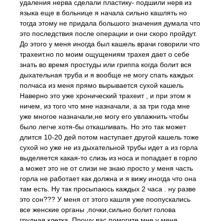
удаления нерва сделали пластику- подшили нерв из
языка еще в больнице я начала сильно кашлять но
тогда этому не придала большого значения думала что
это последствия после операции и они скоро пройдут.
До этого у меня иногда был кашель врачи говорили что
трахеит.но по моим ощущениям трахея дает о себе
знать во время простуды или гриппа когда болит вся
дыхательная труба и я вообще не могу спать каждых
полчаса из меня прямо вырывается сухой кашель
Наверно это уже хронический трахеит , и при этом я
ничем, из того что мне назначали, а за три года мне
уже многое назначали,не могу его увлажнить чтобы
было легче хотя-бы откашливать. Но это так может
длится 10-20 дей потом наступает другой кашель тоже
сухой но уже не из дыхательной трубы идет а из горла
выделяется какая-то слизь из носа и попадает в горло
а может это не от слизи не знаю просто у меня часть
горла не работает как должна и я вижу иногда что она
там есть. Ну так просыпаюсь каждых 2 часа . ну разве
это сон??? У меня от этого кашля уже поопускались
все женские органы ,почки,сильно болит голова
грудная клетка. Прошу вас помогите мне у меня