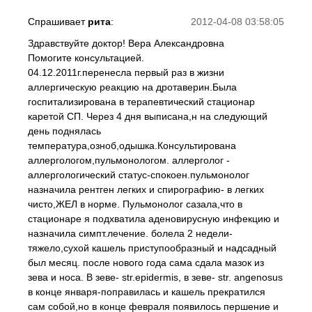
Спрашивает
рита
:
2012-04-08 03:58:05
Здравствуйте доктор! Вера Александровна
Помогите консультацией.
04.12.2011г.перенесла первый раз в жизни
аллергическую реакцию на дротаверин.Была
госпитализирована в терапевтический стационар
каретой СП. Через 4 дня выписана,н на следующий
день поднялась
температура,озноб,одышка.Консультирована
аллергологом,пульмонологом. аллерголог -
аллергологический статус-спокоен.пульмонолог
назначила рентген легких и спирографию- в легких
чисто,ЖЕЛ в норме. Пульмонолог сазала,что в
стационаре я подхватила аденовирусную инфекцию и
назначила симпт.лечение. болела 2 недели-
тяжело,сухой кашель приступообразный и надсадный
был месяц. после нового года сама сдала мазок из
зева и носа. В зеве- str.epidermis, в зеве- str. angenosus
в конце января-поправилась и кашель прекратился
сам собой,но в конце февраля появилось першение и