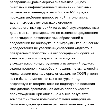
расправлены,равномерной пневматизации,без
очаговых и инфильтративных изменений,легочный
рисунок не изменен,трахея и бронхи I-V порядка
проходимые,безвнутрипросветной патологии,на
доступных осмотру участках легочного
ствола,легочных артерийи их ветвей внутрипросветных
дефектов контрастирования не выявлено,средостение
не расширено,патологических образований в
средостении не обнаружено,лимфоузлы корней легких
и средостения не увеличены,скоплений жидкости в
плевральных полостях и в околосердечной сумке не
выявлено,листки плевры и перикарда не
утолщены,костно-деструктивных измененийгрудного
отдела позвоночника,ребер и грудины не выявлено.На
консультации врач аллерголог сказал,что ХОЗЛ у меня
нет и быть не может так как я не курю и под
возрастную категорию тоже не подпадаю и поставил
мне диагноз бронхиальная астма аллергического
происхождения.При описанном выше результате
томографии такое возможно? У меня аллергии не
было никогда,на цветение растений тоже никогда не