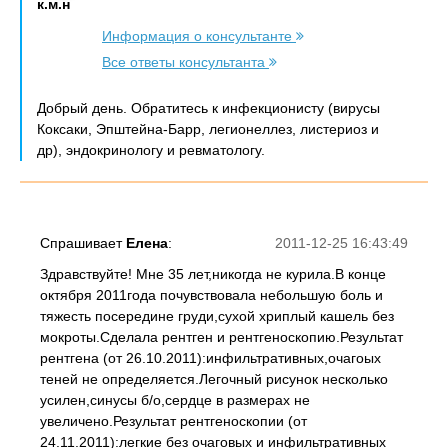
к.м.н
Информация о консультанте
Все ответы консультанта
Добрый день. Обратитесь к инфекционисту (вирусы
Коксаки, Эпштейна-Барр, легионеллез, листериоз и
др), эндокринологу и ревматологу.
Спрашивает
Елена
:
2011-12-25 16:43:49
Здравствуйте! Мне 35 лет,никогда не курила.В конце
октября 2011года почувствовала небольшую боль и
тяжесть посередине груди,сухой хриплый кашель без
мокроты.Сделала рентген и рентгеноскопию.Результат
рентгена (от 26.10.2011):инфильтративных,очагоых
теней не определяется.Легочный рисунок несколько
усилен,синусы б/о,сердце в размерах не
увеличено.Результат рентгеноскопии (от
24.11.2011):легкие без очаговых и инфильтративных