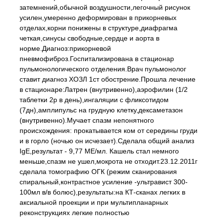
затемнений,обычной воздушности,легочный рисунок
усилен,умеренно деформирован в прикорневых
отделах,корни понижены в структуре,диафрагма
четкая,синусы свободные,сердце и аорта в
норме.Диагноз:прикорневой
пневмофиброз.Госпитализирована в стационар
пульмонологического отделения.Врач пульмонолог
ставит диагноз ХОЗЛ 1ст обострение.Прошла лечение
в стационаре:Латрен (внутривенно),аэрофилин (1/2
таблетки 2р в день),ингаляции с фликсотидом
(7дн),амплипульс на грудную клетку,дексаметазон
(внутривенно).Мучает спазм непонятного
происхождения: прокатывается ком от середины груди
и в горло (ночью он исчезает).Сделала общий анализ
IgE,результат - 9,77 МЕ/мл. Кашель стал немного
меньше,спазм не ушел,мокрота не отходит.23.12.2011г
сделала томографию ОГК (режим сканирования
спиральный,контрастное усиление -ультравист 300-
100мл в/в болюс),результаты:на КТ-сканах легких в
аксиальной проекции и при мультипланарных
реконструкциях легкие полностью