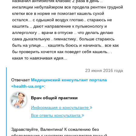
назначил антибиотик клабакс 2 раза в день ..
ингаляции небулайзером все продела рентген грудной
клетки все в норме не помогает кашель сухой
остался... с одышкой воздух глотаю.. стараюсь не
кашлять .. дают направление к пульмонологу и
аллергологу .. врачи в отпуске .. что делать делаю
сама дыхательную . гимнастику.. больше стараюсь
быть на улице... . кашлять боюсь и начинать.. все как
бы проверить хочется как поведет себя кашель.. .
какая то навязчивая идея...
23 июня 2016 года
Отвечает
Медицинский консультант портала
«health-ua.org»
:
Врач общей практики
Информация о консультанте
Все ответы консультанта
Здравствуйте, Валентина! К сожалению без
обследования с участием специалистов точный