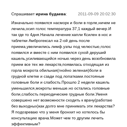
Спрашивает
ирина будаева
:
2011-09-09 20:02:30
Изначально появился насморк и боли в горле,ничем не
лечила,осип голос температура 37,1 каждый вечер.И
так где то 4дня.Начала лечение:капли Ксилен в нос и
таблетки Амброгексал на 2-ой день после
приема,увеличились лимф.узлы под челюстью,голос
появился и вместе с ним появился сухой деруший
кашель,усиливающийся ночью.через день возобновила
прием все тех же лекарств,появилась отходящая из
горла мокрота обильная(гнойно зеленая)боли в
грудной клетке и сзади под лопатками.постояные
головные боли и слабость.Прошло 2 недели кашель
уменьшился,мокроты меньше.но остались головные
боли,слабость периодические грудные боли.Уменя
совершено нет возможности сходить к врачу(работаю
без выходных)как долго мне принимать эти лекарства?
Я подозреваю что у меня бронхит но хотелось бы
консультацию врача.Может чем то другим лечить
эффективным?