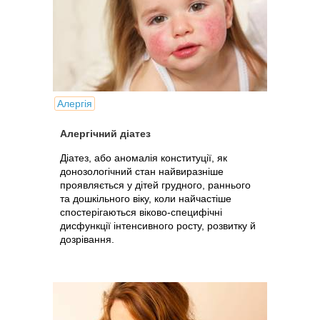
Алергія
Алергічний діатез
Діатез, або аномалія конституції, як
донозологічний стан найвиразніше
проявляється у дітей грудного, раннього
та дошкільного віку, коли найчастіше
спостерігаються віково-специфічні
дисфункції інтенсивного росту, розвитку й
дозрівання.