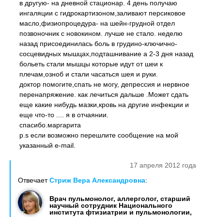
в другую- на дневной стационар. 4 день получаю
ингаляции с гидрокартизоном,заливают персиковое
масло,физиопроцедура- на шейн-грудной отдел
позвоночник с новокином. лучше не стало. неделю
назад присоединилась боль в грудино-ключично-
сосцевидных мышцах,подташнивание а 2-3 дня назад
больеть стали мышцы которые идут от шеи к
плечам,озноб и стали часаться шея и руки.
доктор помогите,спать не могу, депрессия и нервное
перенапряжение. как лечиться дальше .Может сдать
еще какие нибудь мазки,кровь на другие инфекции и
еще что-то .... я в отчаянии.
спасибо.маргарита
p.s если возможно перешлите сообщение на мой
указанный e-mail.
17 апреля 2012 года
Отвечает
Стриж Вера Александровна
:
Врач пульмонолог, аллерголог, старший
научный сотрудник Национального
института фтизиатрии и пульмонологии,