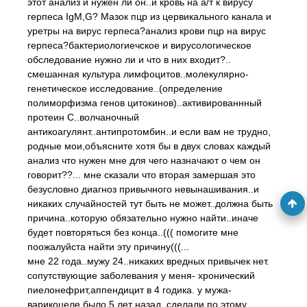
этот анализ и нужен ли он..и кровь на а/т к вирусу
герпеса IgM,G? Мазок пцр из цервикального канала и
уретры на вирус герпеса?анализ крови пцр на вирус
герпеса?бактериологиечское и вирусологическое
обследование нужно ли и что в них входит?..
смешанная культура лимфоцитов..молекулярно-
генетическое исследование..(определение
полиморфизма генов цитокинов)..активированнный
протеин С..волчаночный
антикоагулянт..антипротомбин..и если вам не трудно,
родные мои,объясните хотя бы в двух словах каждый
анализ что нужен мне для чего назначают о чем он
говорит??... мне сказали что вторая замершая это
безусловно диагноз привычного невынашивания..и
никаких случайностей тут быть не может..должна быть
причина..которую обязательно нужно найти..иначе
будет повторяться без конца..((( помогите мне
поожалуйста найти эту причину(((...
мне 22 года..мужу 24..никаких вредных привычек нет.
сопутствующие заболевания у меня- хронический
пиелонефрит,аппендицит в 4 годика. у мужа-
варикоцеле было 5 лет назад..сделали по этому