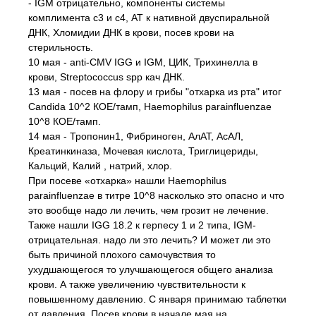
- IGM отрицательно, компоненты системы
комплимента с3 и с4, АТ к нативной двуспиральной
ДНК, Хломидии ДНК в крови, посев крови на
стерильность.
10 мая - anti-CMV IGG и IGM, ЦИК, Трихинелла в
крови, Streptococcus spp кач ДНК.
13 мая - посев на флору и грибы "отхарка из рта" итог
Candida 10^2 КОЕ/тамп, Haemophilus parainfluenzae
10^8 КОЕ/тамп.
14 мая - Тропонин1, Фибриноген, АлАТ, АсАЛ,
Креатинкиназа, Мочевая кислота, Триглицериды,
Кальций, Калий , натрий, хлор.
При посеве «отхарка» нашли Haemophilus
parainfluenzae в титре 10^8 насколько это опасно и что
это вообще надо ли лечить, чем грозит не лечение.
Также нашли IGG 18.2 к герпесу 1 и 2 типа, IGM-
отрицательная. надо ли это лечить? И может ли это
быть причиной плохого самочувствия то
ухудшающегося то улучшающегося общего анализа
крови. А также увеличению чувствительности к
повышенному давлению. С января принимаю таблетки
от давления. Посев крови в начале мая на