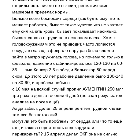
стерильность ничего не выявил, ревматические
маркеры в пределах нормы.
Больше всего беспокоит сердце (как будто ему что то
мешает работать, бывает такое чувство что не хватает
ему сил качать кровь, бывает покалывает несильно,
бывает справа в груди но в основном слева. Хотя к
головокружениям это не приводит, часто лопаются
сосуды в глазах, в феврале пару раз было сложно
зайти в метро кружилась голова, но почему то только в
феврале, давление стабилизировалось 120-130 на 60-
85......пью Конкор 2,5 в обед и Вальсакор 80 перед
сном, До этого 10 лет рабочее давление было 130-140
на 80-90, и проблем небыло.
с 10 мая на всякий случай пропил АУМЕНТИН 250 млг
три раза в день в течении 6 дней.(не знал результатов
анализа на посев ещё)
Ах да забыл, делал 25 апреля рентген грудной клетки
там все без патологий.
могут ли это быть проблемы от сердца или что то ещё
это, и какова вероятность эндокардита и
перикардита?? 15 апреля делал ЭКГ она не сильно