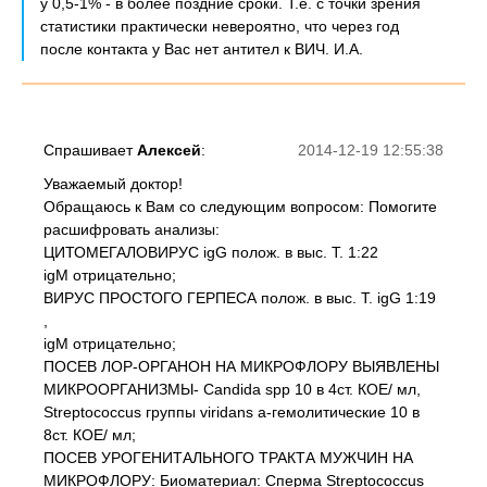
у 0,5-1% - в более поздние сроки. Т.е. с точки зрения
статистики практически невероятно, что через год
после контакта у Вас нет антител к ВИЧ. И.А.
Спрашивает
Алексей
:
2014-12-19 12:55:38
Уважаемый доктор!
Обращаюсь к Вам со следующим вопросом: Помогите
расшифровать анализы:
ЦИТОМЕГАЛОВИРУС igG полож. в выс. Т. 1:22
igМ отрицательно;
ВИРУС ПРОСТОГО ГЕРПЕСА полож. в выс. Т. igG 1:19
,
igМ отрицательно;
ПОСЕВ ЛОР-ОРГАНОН НА МИКРОФЛОРУ ВЫЯВЛЕНЫ
МИКРООРГАНИЗМЫ- Candida spp 10 в 4ст. КОЕ/ мл,
Streptococcus группы viridans a-гемолитические 10 в
8ст. КОЕ/ мл;
ПОСЕВ УРОГЕНИТАЛЬНОГО ТРАКТА МУЖЧИН НА
МИКРОФЛОРУ: Биоматериал: Cперма Streptococcus