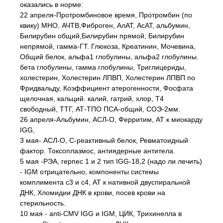
оказались в норме:
22 апреля-Протромбиновое время, Протромбин (по
квику) МНО, АЧТВ,Фиброген, АлАТ, АсАТ, альбумин,
Билирубин общий,Билирубин прямой, Билирубин
непрямой, гамма-ГТ. Глюкоза, Креатинин, Мочевина,
Общий белок, альфа1 глобулины, альфа2 глобулины.
бета глобулины, гамма глобулины, Триглицериды,
холестерин, Холестерин ЛПВП, Холестерин ЛПВП по
Фридвальду, Коэффициент атерогенности, Фосфата
щелочная, кальций. калий, гатрий, хлор, Т4
свободный, ТТГ, АТ-ТПО ПСА-общий, СОЭ-2мм.
26 апреля-Альбумин, АСЛ-О, Ферритим, АТ к миокарду
IGG,
3 мая- АСЛ-О, С-реактивный белок, Ревматоидный
фактор. Токсоплазмос, антиядерные антитела.
5 мая -РЭА, герпес 1 и 2 тип IGG-18,2 (надо ли лечить)
- IGM отрицательно, компоненты системы
комплимента с3 и с4, АТ к нативной двуспиральной
ДНК, Хломидии ДНК в крови, посев крови на
стерильность.
10 мая - anti-CMV IGG и IGM, ЦИК, Трихинелла в