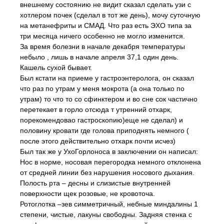
внешнему состоянию не видит сказал сделать узи с
хотлером почек (сделал в тот же день), мочу суточную
на метанефриты и СМАД. Что раз есть ЭХО типа за
три месяца ничего особенно не могло изменится.
За время болезни в начале декабря температуры
небыло , лишь в начале апреля 37,1 один день.
Кашель сухой бывает.
Был кстати на приеме у гастроэнтеролога, он сказал
что раз по утрам у меня мокрота (а она только по
утрам) то что то со сфинктером и во сне сок частично
перетекает в горло отсюда т утренний отхарк,
порекомендовао гастроскопию)еще не сделал) и
половину кровати где голова приподнять немного (
после этого действительно отхарк почти исчез)
Был так же у УхоГорлоноса в заключении он написал:
Нос в норме, носовая перегородка немного отклонена
от средней линии без нарушения носового дыхания.
Полость рта – десны и слизистые внутренней
поверхности щек розовые, не кровоточа.
Ротоглотка –зев симметричный, небные миндалины 1
степени, чистые, лакуны свободны. Задняя стенка с