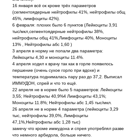
16 января всё ок кроме трёх параметров
(сегментоядерные нейтрофилы 41%, нейтрофилы общ
45%, лимфоциты 42%).
6 февраля: плохих было 6 пунктов (Лейкоциты 3,91
тыс/мкл,сегментоядерные нейтрофилы 38%,
нейтрофилы общ 41%,Лимфоциты 40%, Моноциты
13% , Нейтрофилы абс 1,60 )
3 апреля в норму не попали два параметра:
Лейкоциты 4,30 и моноциты 11.4%.
4 апреля ходил к врачу так как в горле появилось
першение (очень сухое горло при вдохе) и
температура поднималась пару раз до 37,2. Выписал
ИММУДОН, спрей и что то ещё.
22 апреля не в норме было 5 параметров: Лейкоциты
3,55; Нейтрофилы 40,9%4 Лимфоциты 43,1%;
Моноциты 11.8%; Нейтрофилы абс 1,45 тыс/мкл.
26 апреля не в норме 4 параметра (лейкоциты 3,29
тыс, нейтрофилы 39,0%, Лимфоциты
47,1%,Нейтрофилы абс 1,28 тыс)
замечу что кроме иммудона и спрея употреблял разве
что немного арбидола, больше ничего.