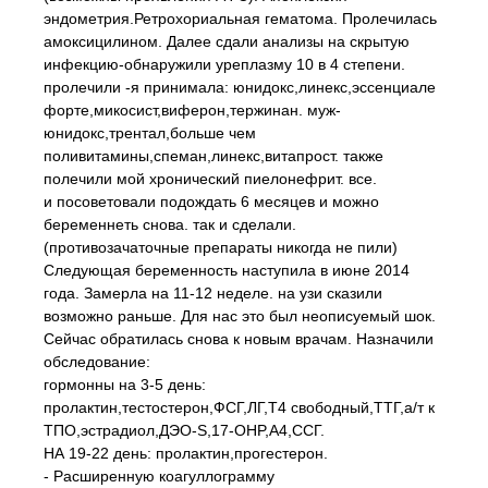
эндометрия.Ретрохориальная гематома. Пролечилась
амоксицилином. Далее сдали анализы на скрытую
инфекцию-обнаружили уреплазму 10 в 4 степени.
пролечили -я принимала: юнидокс,линекс,эссенциале
форте,микосист,виферон,тержинан. муж-
юнидокс,трентал,больше чем
поливитамины,спеман,линекс,витапрост. также
полечили мой хронический пиелонефрит. все.
и посоветовали подождать 6 месяцев и можно
беременнеть снова. так и сделали.
(противозачаточные препараты никогда не пили)
Следующая беременность наступила в июне 2014
года. Замерла на 11-12 неделе. на узи сказили
возможно раньше. Для нас это был неописуемый шок.
Сейчас обратилась снова к новым врачам. Назначили
обследование:
гормонны на 3-5 день:
пролактин,тестостерон,ФСГ,ЛГ,Т4 свободный,ТТГ,а/т к
ТПО,эстрадиол,ДЭО-S,17-OHP,A4,ССГ.
НА 19-22 день: пролактин,прогестерон.
- Расширенную коагуллограмму