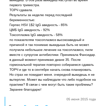
выкидыш. В оба раза выкидыш наступал во время
первого триместра.
ТОРЧ сдавала.
Результаты за неделю перед последней
беременностью:
Герпес HSV 1$2 IgG авидность - 85%
ЦМБ IgG авидность - 92%
Токсоплазма IgG авидность - 58%
по показателям токсоплазмоз высокоавидный и
причиной я так понимаю выкидыша быть не может.
получила небольшое лечение на токсоплазмоз, пили
вместе с супругом антибиотики. Принимала Фансидар.
в данный момент принимаю диане 35. После
гормональной терапии повторно собираемся сдавать
ТОРЧ и где то в сентябре начать снова планировать.
Но страх не покидает меня. очередной выкидешь я не
вытерплю. Может вы наблюдали что либо подобное на
практике? В связи с чем могут быть такие проблемы?
Заранее благодарю!
05 июня 2015 года