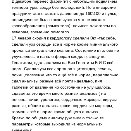
В декабре перенес фарингит с небольшим поднятием
температуры, вроде без последствий. Но в январские
праздники стало скакать давление до 160\100 и пульс,
периодически было такое чувство что не зватает
кровообращения (ломка тела), лечился алкоголем по
вечерам, временно помогало.
17 января сходил к кардиологу сделали Экг -так себе,
сделали узи сердца- всё в норме кроме минимального
пролапса митрального клапана. Состояние в голове не
улучшилось, в начале феврал сходил к спецу по
Гепатитам, сдал анализы на Вич Гепатиты Б И С всё
норм. Сделал узи всех органов :щитовидка, печень,
почки ,селезенка что то ещё всё в норме, параллельно
сдал анализы разные всё почти идеально, пил
таблетки от давления но состояние не улучшилось,
сдавал за это время много разных анализов ( на
печень. почки, урологию, сердечные маркеры, вирусы
разные, общие анализы крови, сердечные маркеры,
гормоны всё в норма кроме общего анализа.
Кратко по общему анализу (указываю только те
параметры которые выходили из нормальнызх
значений):