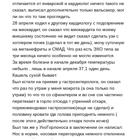
отличается от январской и кардиолог ничего такого не
сказал, выписал дополнительно только вальсакор, мог
ли он что то там проглядеть.
28 апреля ходил к другому кардиологу с подозрением
на миокардит, он сказал что миокардита по моему
внешнему состоянию не видит сказал сделать узи с
хотлером почек (сделал в тот же день), мочу суточную
на метанефриты и СМАД. Что раз есть ЭХО типа за
три месяца ничего особенно не могло изменится.
За время болезни в начале декабря температуры
небыло , лишь в начале апреля 37,1 один день.
Кашель сухой бывает.
Был кстати на приеме у гастроэнтеролога, он сказал
что раз по утрам у меня мокрота (а она только по
утрам) то что то со сфинктером и во сне сок частично
перетекает в горло отсюда т утренний отхарк,
порекомендовао гастроскопию)еще не сделал) и
половину кровати где голова приподнять немного (
после этого действительно отхарк почти исчез)
Был так же у УхоГорлоноса в заключении он написал:
Нос в норме, носовая перегородка немного отклонена