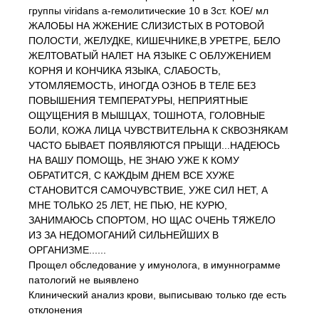
группы viridans a-гемолитические 10 в 3ст. КОЕ/ мл
ЖАЛОБЫ НА ЖЖЕНИЕ СЛИЗИСТЫХ В РОТОВОЙ
ПОЛОСТИ, ЖЕЛУДКЕ, КИШЕЧНИКЕ,В УРЕТРЕ, БЕЛО
ЖЕЛТОВАТЫЙ НАЛЕТ НА ЯЗЫКЕ С ОБЛУЖЕНИЕМ
КОРНЯ И КОНЧИКА ЯЗЫКА, СЛАБОСТЬ,
УТОМЛЯЕМОСТЬ, ИНОГДА ОЗНОБ В ТЕЛЕ БЕЗ
ПОВЫШЕНИЯ ТЕМПЕРАТУРЫ, НЕПРИЯТНЫЕ
ОЩУЩЕНИЯ В МЫШЦАХ, ТОШНОТА, ГОЛОВНЫЕ
БОЛИ, КОЖА ЛИЦА ЧУВСТВИТЕЛЬНА К СКВОЗНЯКАМ
ЧАСТО БЫВАЕТ ПОЯВЛЯЮТСЯ ПРЫЩИ...НАДЕЮСЬ
НА ВАШУ ПОМОЩЬ, НЕ ЗНАЮ УЖЕ К КОМУ
ОБРАТИТСЯ, С КАЖДЫМ ДНЕМ ВСЕ ХУЖЕ
СТАНОВИТСЯ САМОЧУВСТВИЕ, УЖЕ СИЛ НЕТ, А
МНЕ ТОЛЬКО 25 ЛЕТ, НЕ ПЬЮ, НЕ КУРЮ,
ЗАНИМАЮСЬ СПОРТОМ, НО ЩАС ОЧЕНЬ ТЯЖЕЛО
ИЗ ЗА НЕДОМОГАНИЙ СИЛЬНЕЙШИХ В
ОРГАНИЗМЕ......
Прощел обследование у имунолога, в имуннограмме
патологий не выявлено
Клинический анализ крови, выписываю только где есть
отклонения