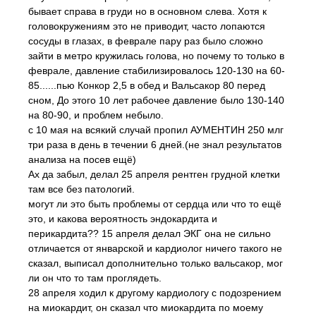
бывает справа в груди но в основном слева. Хотя к
головокружениям это не приводит, часто лопаются
сосуды в глазах, в феврале пару раз было сложно
зайти в метро кружилась голова, но почему то только в
феврале, давление стабилизировалось 120-130 на 60-
85......пью Конкор 2,5 в обед и Вальсакор 80 перед
сном, До этого 10 лет рабочее давление было 130-140
на 80-90, и проблем небыло.
с 10 мая на всякий случай пропил АУМЕНТИН 250 млг
три раза в день в течении 6 дней.(не знал результатов
анализа на посев ещё)
Ах да забыл, делал 25 апреля рентген грудной клетки
там все без патологий.
могут ли это быть проблемы от сердца или что то ещё
это, и какова вероятность эндокардита и
перикардита?? 15 апреля делал ЭКГ она не сильно
отличается от январской и кардиолог ничего такого не
сказал, выписал дополнительно только вальсакор, мог
ли он что то там проглядеть.
28 апреля ходил к другому кардиологу с подозрением
на миокардит, он сказал что миокардита по моему