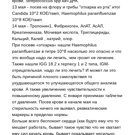
крови, Streptococcus spp кач ДНК.
13 мая - посев на флору и грибы "отхарка из рта" итог
Candida 10^2 КОЕ/тамп, Haemophilus parainfluenzae
10^8 КОЕ/тамп.
14 мая - Тропонин1, Фибриноген, АлАТ, АсАЛ,
Креатинкиназа, Мочевая кислота, Триглицериды,
Кальций, Калий , натрий, хлор.
При посеве «отхарка» нашли Haemophilus
parainfluenzae в титре 10^8 насколько это опасно и что
это вообще надо ли лечить, чем грозит не лечение.
Также нашли IGG 18.2 к герпесу 1 и 2 типа, IGM-
отрицательная. надо ли это лечить? И может ли это
быть причиной плохого самочувствия то
ухудшающегося то улучшающегося общего анализа
крови. А также увеличению чувствительности к
повышенному давлению. С января принимаю таблетки
от давления. Посев крови в начале мая на
стерильность ничего не выявил, ревматические
маркеры в пределах нормы.
Больше всего беспокоит сердце (как будто ему что то
мешает работать, бывает такое чувство что не хватает
ему сил качать кровь, бывает покалывает несильно,