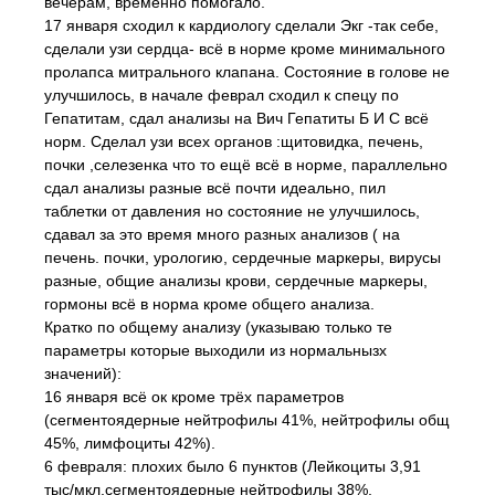
вечерам, временно помогало.
17 января сходил к кардиологу сделали Экг -так себе,
сделали узи сердца- всё в норме кроме минимального
пролапса митрального клапана. Состояние в голове не
улучшилось, в начале феврал сходил к спецу по
Гепатитам, сдал анализы на Вич Гепатиты Б И С всё
норм. Сделал узи всех органов :щитовидка, печень,
почки ,селезенка что то ещё всё в норме, параллельно
сдал анализы разные всё почти идеально, пил
таблетки от давления но состояние не улучшилось,
сдавал за это время много разных анализов ( на
печень. почки, урологию, сердечные маркеры, вирусы
разные, общие анализы крови, сердечные маркеры,
гормоны всё в норма кроме общего анализа.
Кратко по общему анализу (указываю только те
параметры которые выходили из нормальнызх
значений):
16 января всё ок кроме трёх параметров
(сегментоядерные нейтрофилы 41%, нейтрофилы общ
45%, лимфоциты 42%).
6 февраля: плохих было 6 пунктов (Лейкоциты 3,91
тыс/мкл,сегментоядерные нейтрофилы 38%,