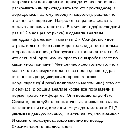
нагреваются под одеялом, приходится их постоянно
раскрывать или прикладывать что -то прохладное). Я
обращалась поэтому поводу к неврологу, решив, что
это что-то с нервами. Невролог направила сдавать
анализы на вич и гепатиты. В течение года( последний
раз в 12 месяцев от риска) я сдавала анализы
методом ифа на вич , гапатиты В и С,сифилис - все
отрицательно. Но в нашем центре спида тесты только
второго поколения, обнаруживают только антитела. А
что если мой организм их просто не вырабатывает по
какой либо причине? Мне сейчас ясно только то, что у
меня что-то с имунитетом, т.к. за прошедший год раз
пять-шесть рецидивировал герпес, а также
неоднократно( 4 раза) появлялась молочница( лечу ее
и сейчас). В общем анализе крове все показатели в
норме, кроме лимфоцитов. Они повышены до 43%.
Скажите, пожалуйста, достаточно ли я исследовалась
на гепатиты и вич, или стоит еще сдать методом ПЦР,
учитывая данную клинику, , и если да, то, что именно?
И скажите пожалуйста ваше мнение по поводу
биохимического анализа крови: