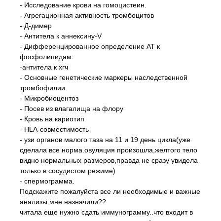
- Исследование крови на гомоцистеин.
- Агрегационная активность тромбоцитов
- Д-димер
- Антитела к аннексину-V
- Дифференцированное определение АТ к
фосфолипидам.
-антитела к хгч
- Основные генетические маркеры наследственной
тромбофилии
- Микробиоцентоз
- Посев из влагалища на флору
- Кровь на кариотип
- HLA-совместимость
- узи органов малого таза на 11 и 19 день цикла(уже
сделала все норма.овуляция произошла,желтого тело
видно нормальных размеров,правда не сразу увидела
только в сосудистом режиме)
- спермограмма.
Подскажите пожалуйста все ли необходимые и важные
анализы мне назначили??
читала еще нужно сдать иммунограмму..что входит в