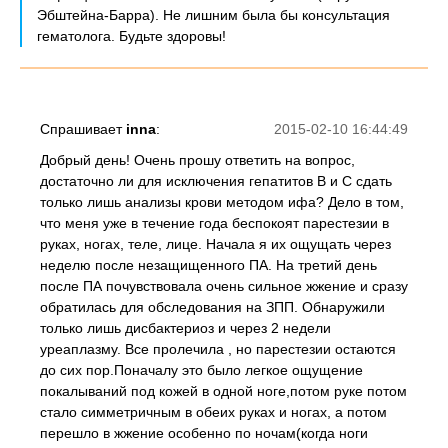
Эбштейна-Барра). Не лишним была бы консультация
гематолога. Будьте здоровы!
Спрашивает
inna
:
2015-02-10 16:44:49
Добрый день! Очень прошу ответить на вопрос,
достаточно ли для исключения гепатитов В и С сдать
только лишь анализы крови методом ифа? Дело в том,
что меня уже в течение года беспокоят парестезии в
руках, ногах, теле, лице. Начала я их ощущать через
неделю после незащищенного ПА. На третий день
после ПА почувствовала очень сильное жжение и сразу
обратилась для обследования на ЗПП. Обнаружили
только лишь дисбактериоз и через 2 недели
уреаплазму. Все пролечила , но парестезии остаются
до сих пор.Поначалу это было легкое ощущение
покалываний под кожей в одной ноге,потом руке потом
стало симметричным в обеих руках и ногах, а потом
перешло в жжение особенно по ночам(когда ноги