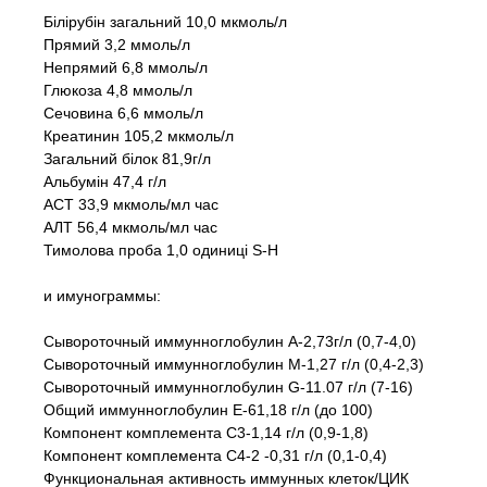
Білірубін загальний 10,0 мкмоль/л
Прямий 3,2 ммоль/л
Непрямий 6,8 ммоль/л
Глюкоза 4,8 ммоль/л
Сечовина 6,6 ммоль/л
Креатинин 105,2 мкмоль/л
Загальний білок 81,9г/л
Альбумін 47,4 г/л
АСТ 33,9 мкмоль/мл час
АЛТ 56,4 мкмоль/мл час
Тимолова проба 1,0 одиницi S-H
и имунограммы:
Сывороточный иммунноглобулин А-2,73г/л (0,7-4,0)
Сывороточный иммунноглобулин М-1,27 г/л (0,4-2,3)
Сывороточный иммунноглобулин G-11.07 г/л (7-16)
Общий иммунноглобулин Е-61,18 г/л (до 100)
Компонент комплемента С3-1,14 г/л (0,9-1,8)
Компонент комплемента С4-2 -0,31 г/л (0,1-0,4)
Функциональная активность иммунных клеток/ЦИК