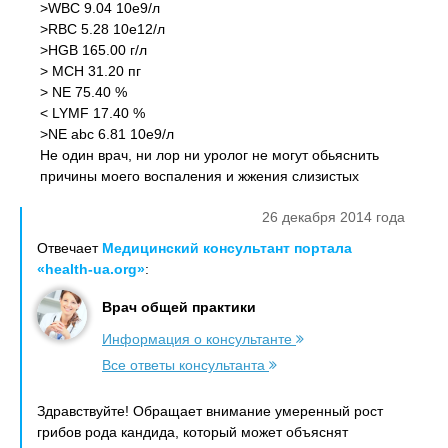
>WBC 9.04 10e9/л
>RBC 5.28 10e12/л
>HGB 165.00 г/л
> MCH 31.20 пг
> NE 75.40 %
< LYMF 17.40 %
>NE abc 6.81 10e9/л
Не один врач, ни лор ни уролог не могут обьяснить
причины моего воспаления и жжения слизистых
26 декабря 2014 года
Отвечает
Медицинский консультант портала
«health-ua.org»
:
Врач общей практики
Информация о консультанте
Все ответы консультанта
Здравствуйте! Обращает внимание умеренный рост
грибов рода кандида, который может объяснят