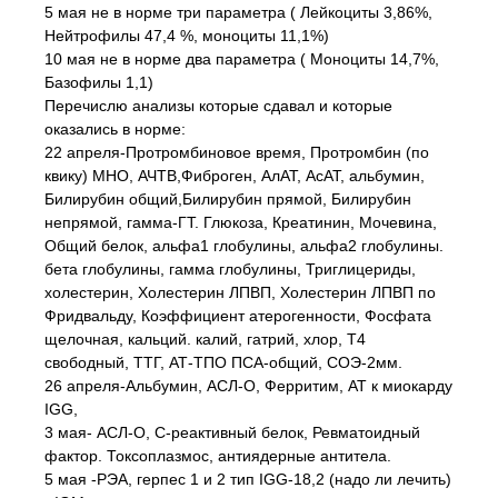
5 мая не в норме три параметра ( Лейкоциты 3,86%,
Нейтрофилы 47,4 %, моноциты 11,1%)
10 мая не в норме два параметра ( Моноциты 14,7%,
Базофилы 1,1)
Перечислю анализы которые сдавал и которые
оказались в норме:
22 апреля-Протромбиновое время, Протромбин (по
квику) МНО, АЧТВ,Фиброген, АлАТ, АсАТ, альбумин,
Билирубин общий,Билирубин прямой, Билирубин
непрямой, гамма-ГТ. Глюкоза, Креатинин, Мочевина,
Общий белок, альфа1 глобулины, альфа2 глобулины.
бета глобулины, гамма глобулины, Триглицериды,
холестерин, Холестерин ЛПВП, Холестерин ЛПВП по
Фридвальду, Коэффициент атерогенности, Фосфата
щелочная, кальций. калий, гатрий, хлор, Т4
свободный, ТТГ, АТ-ТПО ПСА-общий, СОЭ-2мм.
26 апреля-Альбумин, АСЛ-О, Ферритим, АТ к миокарду
IGG,
3 мая- АСЛ-О, С-реактивный белок, Ревматоидный
фактор. Токсоплазмос, антиядерные антитела.
5 мая -РЭА, герпес 1 и 2 тип IGG-18,2 (надо ли лечить)