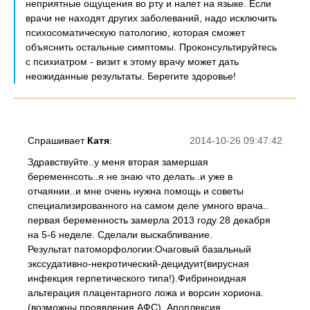
неприятные ощущения во рту и налет на языке. Если
врачи не находят других заболеваний, надо исключить
психосоматическую патологию, которая сможет
объяснить остальные симптомы. Проконсультируйтесь
с психиатром - визит к этому врачу может дать
неожиданные результаты. Берегите здоровье!
Спрашивает
Катя
:
2014-10-26 09:47:42
Здравствуйте..у меня вторая замершая
беременнсоть..я не знаю что делать..и уже в
отчаянии..и мне очень нужна помощь и советы
специализированного на самом деле умного врача..
первая беременность замерла 2013 году 28 декабря
на 5-6 неделе. Сделали выскабливание.
Результат патоморфологии:Очаговый базальный
экссудативно-некротический-децидуит(вирусная
инфекция герпетического типа!).Фибриноидная
альтерация плацентарного ложа и ворсин хориона.
(возможны проявления АФС). Апоплексия