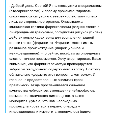
: Добрый день, Сергей! Я являюсь узким специалистом
(отоларингологом) и посему прокомментировать
сложившуюся ситуацию с уверенностью могу только
лишь со стороны лор-органов. Описываемая
клиническая картина фарингоскопии (задняя стенка с
лимфоидными гранулами, сосудистый рисунок усилен)
действительно характерна для воспаления задней
стенки глотки (фарингита). Фарингит может иметь
различное происхождение (инфекционное и
неинфекционное), что сейчас постфактум определить
сложно, точнее невозможно. Хочу акцентировать Ваше
внимание, что фарингит зачастую провоцируется
забросом желудочного содержимого в глотку. Поэтому
обязательно «держите этот вопрос на контроле». И
главное, в предоставленных анализах крови
практически везде прослеживается снижение
количества лейкоцитов, уменьшение нейтрофилов,
повышение количества лимфоцитов, а также
моноцитоз. Думаю, что Вам необходимо
проконсультироваться в первую очередь у
инфекциониста и исключить мононуклеоз (вирус