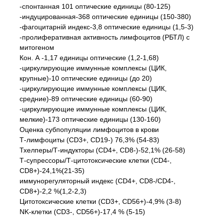
-спонтанная 101 оптические единицы (80-125)
-индуцированная-368 оптические единицы (150-380)
-фагоцитарній индекс-3,8 оптические единицы (1,5-3)
-пролиферативная активность лимфоцитов (РБТЛ) с
митогеном
Кон. А -1,17 единицы оптические (1,2-1,68)
-циркулирующие иммунные комплексы (ЦИК,
крупные)-10 оптические единицы (до 20)
-циркулирующие иммунные комплексы (ЦИК,
средние)-89 оптические единицы (60-90)
-циркулирующие иммунные комплексы (ЦИК,
мелкие)-173 оптические единицы (130-160)
Оценка субпопуляции лимфоцитов в крови
Т-лимфоциты (СD3+, СD19-) 76,3% (54-83)
Тхелперы/Т-индукторы (СD4+, СD8-)-52,1% (26-58)
Т-супрессоры/Т-цитотоксические клетки (СD4-,
СD8+)-24,1%(21-35)
иммунорегуляторный индекс (СD4+, СD8-/СD4-,
СD8+)-2,2 %(1,2-2,3)
Цитотоксические клетки (СD3+, СD56+)-4,9% (3-8)
NK-клетки (СD3-, СD56+)-17,4 % (5-15)