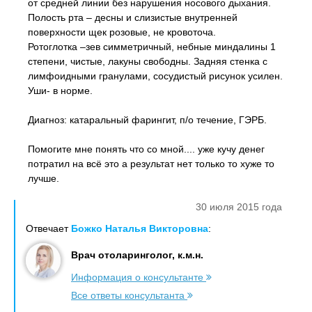
от средней линии без нарушения носового дыхания.
Полость рта – десны и слизистые внутренней
поверхности щек розовые, не кровоточа.
Ротоглотка –зев симметричный, небные миндалины 1
степени, чистые, лакуны свободны. Задняя стенка с
лимфоидными гранулами, сосудистый рисунок усилен.
Уши- в норме.
Диагноз: катаральный фарингит, п/о течение, ГЭРБ.
Помогите мне понять что со мной.... уже кучу денег
потратил на всё это а результат нет только то хуже то
лучше.
30 июля 2015 года
Отвечает
Божко Наталья Викторовна
:
Врач отоларинголог, к.м.н.
Информация о консультанте
Все ответы консультанта