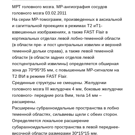
********************************
МРТ головного мозга. МР-ангиография сосудов
головного мозга 03.02.2011
На серии МР-томограмм, произведенных в аксиальной
и сагиттальной проекциях в режимах Т2 иТ1-
взвешенных изображениях, а также FAST Flair в
кортикальных отделах левой лобно-теменной области
(в области пре- и пост центральных извилин и верхней
теменной дольки справа), а также левой теменной
области (в области задних отделов левой
постцентральной извилины) определяется обширная
зона до 70*95*35 мм, с повышенным МР-сигналом на
Т2 В\И в режиме FAST Flair.
Срединные структуры не смещены. Желудочки
головного мозга III желудочек 4 мм, боковые желудочки
головного- передние рога 8мм, тела 14 мм –
расширены.
Расширены субрахноидальные пространства в лобно
теменной областях, сильвиевы щели с обеих сторон.
Определяется локальное расширение
субарахноидального пространства в левой переднее-
височной области размерами 30*15*15 мм.