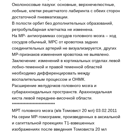
Околоносовые пазухи: основные, верхнечелюстные,
лобные, клетки решетчатого лабиринта с обеих сторон
достаточной пневматизации.
В полости орбит без дополнительных образований,
ретробульбарная клетчатка не изменена.
На МР- антиограммах сосудов головного мозга – ход
сосудов обычный, МРС от кровотока задних
соединительных артерий не визуализируется, других
МР-признаков изменения кровотока не выявлено.
Заключение: изменений в кортикальных отделах левой
лобно-теменной и правой теменной областей
необходимо дифференцировать между
воспалительным процессом и ОНМК.
Расширение желудочков головного мозга и
субарахноидальных пространств. Арахноидальная
киста левой переднее-височной области.
*****************************
МРТ головного мозга (в/в Томовист 20 мл) 03.02.2011
На серии МР-томограмм, произведенных в аксиальной
и сагиттальной проекциях Т1-взвешенных
изображениях после введения Томовиста 20 мл