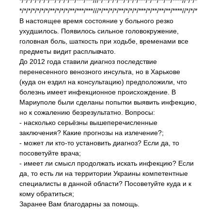
*/*/*/*/*/*/*/**/*/*/*/**/***/***///*/**/*/*/**/*/*/*/***/*/**/**/**/****//*/*/**/***/*
*/*/*/*/*/*/*/**/*/*/*/**/***/***///*/**/*/*/**/*/*/*/***/*/**/**/**/****//*/*/**/***/*
В настоящее время состояние у больного резко
ухудшилось. Появилось сильное головокружение,
головная боль, шаткость при ходьбе, временами все
предметы видит расплывчато.
До 2012 года ставили диагноз последствие
перенесенного венозного инсульта, но в Харькове
(куда он ездил на консультацию) предположили, что
болезнь имеет инфекционное происхождение. В
Мариуполе были сделаны попытки выявить инфекцию,
но к сожалению безрезультатно. Вопросы:
- насколько серьёзны вышеперечисленные
заключения? Какие прогнозы на излечение?;
- может ли кто-то установить диагноз? Если да, то
посоветуйте врача;
- имеет ли смысл продолжать искать инфекцию? Если
да, то есть ли на территории Украины компетентные
специалисты в данной области? Посоветуйте куда и к
кому обратиться;
Заранее Вам благодарны за помощь.