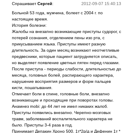
Спрашивает
Сергей
:
2012-09-07 15:40:13
Больной 53 года, мужчина, болеет с 2004 г. по
настоящее время.
История болезни:
Жалобы на внезапно возникающие приступы судорог, с
потерей сознания, отделением пены изо рта, с
прикусыванием языка. Приступы имеют разную
длительность. За один месяц возникают неотчетливые
предвесники, которые пациент затрудняется описать,
но выделяет появление цветных пятен перед глазами.
После приступа - периоды слабости, длительностью до
месяца, головных болей, распирающего характера,
нарушение восприятия размеров и форм пальцев
кисти, пошатывания.
Отмечает боли в спине, головные боли, внезапно
возникающие и проходящие при поворотах головы.
Анамнез mobi: до 44 лет не имел никаких жалоб.
Приступы появились внезапно. Черепно-мозговых
травм, заболеваний воспалительного характера не
было. Приступы 3-4 раза в год.
Принимает Депакин Хроно 500, 1т*2р/д и Дефенин 1т *