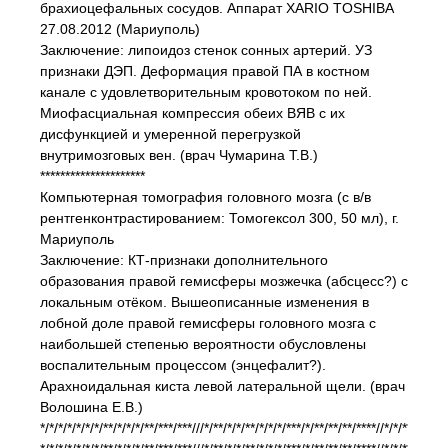
брахиоцефальных сосудов. Аппарат XARIO TOSHIBA
27.08.2012 (Мариуполь)
Заключение: липоидоз стенок сонных артерий. УЗ
признаки ДЭП. Деформация правой ПА в костном
канале с удовлетворительным кровотоком по ней.
Миофасциальная компрессия обеих ВЯВ с их
дисфункцией и умеренной перегрузкой
внутримозговых вен. (врач Чумарина Т.В.)
*********************
Компьютерная томография головного мозга (с в/в
рентгенконтрастированием: Томогексол 300, 50 мл), г.
Мариуполь
Заключение: КТ-признаки дополнительного
образования правой гемисферы мозжечка (абсцесс?) с
локальным отёком. Вышеописанные изменения в
лобной доле правой гемисферы головного мозга с
наибольшей степенью вероятности обусловлены
воспалительным процессом (энцефалит?).
Арахноидальная киста левой латеральной щели. (врач
Волошина Е.В.)
*/*/*/*/*/*/*/**/*/*/*/**/***/***///*/**/*/*/**/*/*/*/***/*/**/**/**/****//*/*/**/***/*