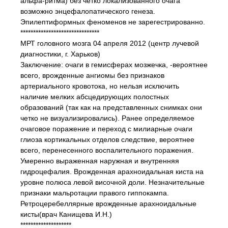
альфа-ритма) без четко локализованного очага
возможно энцефалопатического генеза.
Эпилептиформных феноменов не зарегестрированно.
*******************************
МРТ головного мозга 04 апреля 2012 (центр лучевой
диагностики, г. Харьков)
Заключение: очаги в гемисферах мозжечка, -вероятнее
всего, врожденные ангиомы без признаков
артериального кровотока, но нельзя исключить
наличие мелких абсцедирующих полостных
образований (так как на представленных снимках они
четко не визуализировались). Ранее определяемое
очаговое поражение и переход с милиарные очаги
глиоза кортикальных отделов следствие, вероятнее
всего, перенесенного воспалительного поражения.
Умеренно выраженная наружная и внутренняя
гидроцефалия. Врожденная арахноидальная киста на
уровне полюса левой височной доли. Незначительные
признаки мальротации правого гиппокампа.
Ретроцеребеллярные врожденные арахноидальные
кисты(врач Канищева И.Н.)
********************