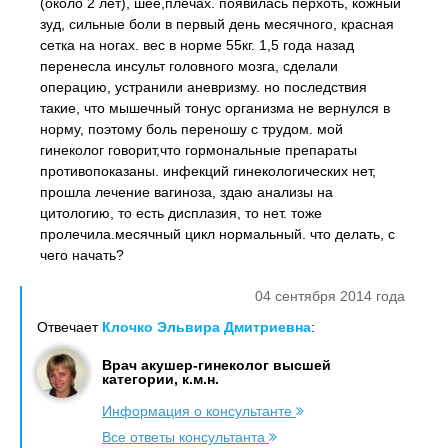
(около 2 лет), шее,плечах. появилась перхоть, кожный
зуд, сильные боли в первый день месячного, красная
сетка на ногах. вес в норме 55кг. 1,5 года назад
перенесла инсульт головного мозга, сделали
операцию, устранили аневризму. но последствия
такие, что мышечный тонус организма не вернулся в
норму, поэтому боль переношу с трудом. мой
гинеколог говорит,что гормональные препараты
противопоказаны. инфекций гинекологических нет,
прошла лечение вагиноза, здаю анализы на
цитологию, то есть дисплазия, то нет. тоже
пролечила.месячный цикл нормальный. что делать, с
чего начать?
04 сентября 2014 года
Отвечает
Клочко Эльвира Дмитриевна
:
Врач акушер-гинеколог высшей
категории, к.м.н.
Информация о консультанте
Все ответы консультанта