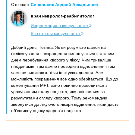
Отвечает
Синельник Андрей Аркадьевич
:
врач невролог-реабилитолог
Информация о консультанте
Все ответы консультанта
Добрий день, Тетяна. Як ви розумієте шанси на
виліковування і покращення зменшуються з кожним
днем перебування хворого у ліжку. Чим триваліше
гіподинамія, тим важче проводити відновлення і тим
частіше виникають ті чи інші ускладнення. Але
можливість покращення все одно зберігається. Що до
коментування МРТ, воно повинно проводитися з
урахуванням стану пацієнта, яке оцінюється за
результатами огляду хворого. Тому рекомендую
звернутися до лікуючого лікаря відділення, який дасть
об’єктивну оцінку здоров’я пацієнта.