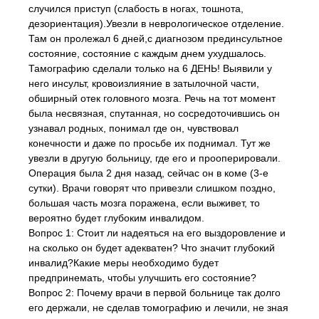
случился приступ (слабость в ногах, тошнота,
дезориентация).Увезли в неврологическое отделение.
Там он пролежал 6 дней,с диагнозом прединсультное
состояние, состояние с каждым днем ухудшалось.
Тамографию сделали только на 6 ДЕНЬ! Выявили у
него инсульт, кровоизлияние в затылочной части,
обширный отек головного мозга. Речь на тот момент
была несвязная, спутанная, но сосредоточившись он
узнавал родных, понимал где он, чувствовал
конечности и даже по просьбе их поднимал. Тут же
увезли в другую больницу, где его и прооперировали.
Операция была 2 дня назад, сейчас он в коме (3-е
сутки). Врачи говорят что привезли слишком поздно,
большая часть мозга поражена, если выживет, то
вероятно будет глубоким инвалидом.
Вопрос 1: Стоит ли надеяться на его выздоровление и
на сколько он будет адекватен? Что значит глубокий
инвалид?Какие меры необходимо будет
предпринемать, чтобы улучшить его состояние?
Вопрос 2: Почему врачи в первой больнице так долго
его держали, не сделав томографию и лечили, не зная