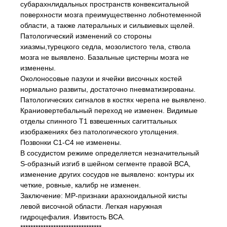
субарахнлидальных пространств конвекситальной
поверхности мозга преимущественно лобнотеменной
области, а также латеральных и сильвиевых щелей.
Патологический изменений со стороны
хиазмы,турецкого седла, мозолистого тела, ствола
мозга не выявлено. Базальные цистерны мозга не
изменены.
Околоносовые пазухи и ячейки височных костей
нормально развиты, достаточно пневматизированы.
Патологических сигналов в костях черепа не выявлено.
Краниовертебальный переход не изменен. Видимые
отделы спинного Т1 взвешенных сагиттальных
изображениях без патологического утолщения.
Позвонки С1-С4 не изменены.
В сосудистом режиме определяется незначительный
S-образный изгиб в шейном сегменте правой ВСА,
изменение других сосудов не выявлено: контуры их
четкие, ровные, калибр не изменен.
Заключение: МР-признаки арахноидальной кисты
левой височной области. Легкая наружная
гидроцефалия. Извитость ВСА.