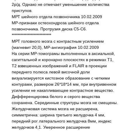
2р/д. Однако не отмечает уменьшение количества
приступов.
МРТ шейного отдела позвоночника 10.02.2009
МР-признаки остеохондроза шейного отдела
позвоночника. Протрузия диска С5-С6.
***************************
МРТ головного мозга с контрастным усилением
(магневит 20,0), МР-ангиография 10.02.2009
На серии МР-томограмы выполненных в аксиальной,
сагиттальной и коронарно плоскостях в режимах Т1,
Т2 взвешенных изображений и FLAIR в проекции
переднего полюса левой височной доли
визуализируется кистозное образование с четкими
контурами, размером 26*18*14 мм, при внутривенном
усилении не накапливающее контрастное вещество.
Дифференцировка белого и серого вещества
сохранена. Серединные структуры мозга не смещены.
Желудочковая система мозга не расширена,
симметрична: ширина третьего желудочка 4 мм,
передний рог латерального желудочка 8мм, индекс
желудочков 4,1. Умеренное расширение