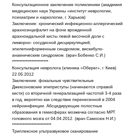
Консультационное заключение поликлиники (академия
медицинских наук Украины «институт неврологии,
психиатрии и наркологии, г. Харьков)
Заключение: хронический инфекционно-аллергический
арахноэнцефалит на фоне врожденной
арахноидальной кисты левой височной доли с
ликворно- сосудисной дисциркуляцией,
эпилепниформенным синдромом, вискибуло-
анакническим синдромом. (врач Бобенко С.И.)
************************
Консультация невролога (клиника «Оберег», г. Киев)
22.05.2012
Заключение: фокальные чувствительные
Джексоновские эпиприступы (начинаются справой
кисти) со вторичной генерализацией частотой 3-4 раза
в год, вероятно как следствие перенесенной в 2004
нейроинфекции. Абсцедирующие полостные
образования в гемисферах мозжечка согласно МРТ
головного мозга от 04.04.2012. (врач Самосюк Н.И.)
**************************
Триплексное ультразвуковое сканирование