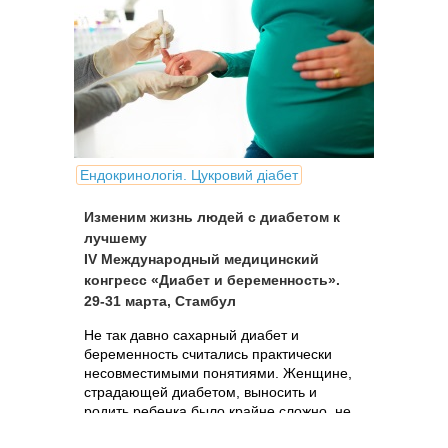
Ендокринологія. Цукровий діабет
Изменим жизнь людей с диабетом к
лучшему
IV Международный медицинский
конгресс «Диабет и беременность».
29-31 марта, Стамбул
Не так давно сахарный диабет и
беременность считались практически
несовместимыми понятиями. Женщине,
страдающей диабетом, выносить и
родить ребенка было крайне сложно, не
говоря уж о том, что малыш от такой