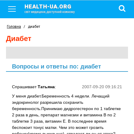
HEALTH-UA.ORG
світ медицини, доступний кожному
Головна
/
диабет
диабет
Вопросы и ответы по: диабет
Спрашивает
Татьяна
:
2007-09-20 09:16:21
У меня диабет.Беременность 4 недели. Лечащий
эндокринолог разрешила сохранить
беременность.Принимаю дидрогестерон по 1 таблетке
2 раза в день, препарат магнезии и витамина В по 2
таблетке 3 раза, витамин Е. В последнее время
беспокоит тонус матки. Чем это может грозить
ребенку(кроме выкидыша), страдает ли он от этого?