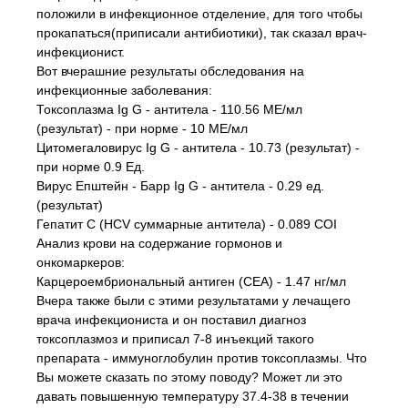
положили в инфекционное отделение, для того чтобы
прокапаться(приписали антибиотики), так сказал врач-
инфекционист.
Вот вчерашние результаты обследования на
инфекционные заболевания:
Токсоплазма Ig G - антитела - 110.56 МЕ/мл
(результат) - при норме - 10 МЕ/мл
Цитомегаловирус Ig G - антитела - 10.73 (результат) -
при норме 0.9 Ед.
Вирус Епштейн - Барр Ig G - антитела - 0.29 ед.
(результат)
Гепатит С (HCV суммарные антитела) - 0.089 СОI
Анализ крови на содержание гормонов и
онкомаркеров:
Карцероембриональный антиген (СЕА) - 1.47 нг/мл
Вчера также были с этими результатами у лечащего
врача инфекциониста и он поставил диагноз
токсоплазмоз и приписал 7-8 инъекций такого
препарата - иммуноглобулин против токсоплазмы. Что
Вы можете сказать по этому поводу? Может ли это
давать повышенную температуру 37.4-38 в течении