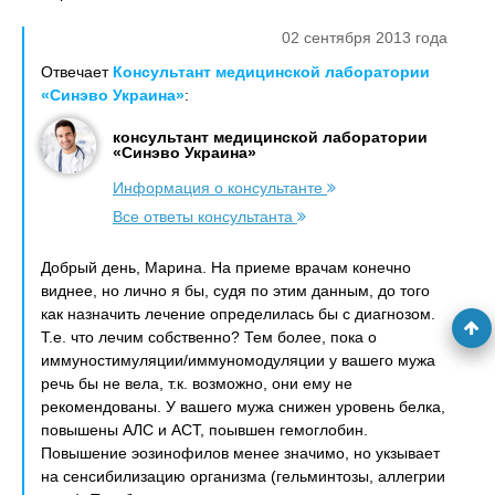
02 сентября 2013 года
Отвечает
Консультант медицинской лаборатории
«Синэво Украина»
:
консультант медицинской лаборатории
«Синэво Украина»
Информация о консультанте
Все ответы консультанта
Добрый день, Марина. На приеме врачам конечно
виднее, но лично я бы, судя по этим данным, до того
как назначить лечение определилась бы с диагнозом.
Т.е. что лечим собственно? Тем более, пока о
иммуностимуляции/иммуномодуляции у вашего мужа
речь бы не вела, т.к. возможно, они ему не
рекомендованы. У вашего мужа снижен уровень белка,
повышены АЛС и АСТ, поывшен гемоглобин.
Повышение эозинофилов менее значимо, но укзывает
на сенсибилизацию организма (гельминтозы, аллегрии