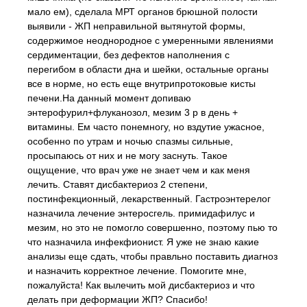
мало ем), сделала МРТ органов брюшной полости
выявили - ЖП неправильной вытянутой формы,
содержимое неоднородное с умеренными явлениями
сердиментации, без дефектов наполнения с
перегибом в области дна и шейки, остальные органы
все в норме, но есть еще внутрипротоковые кисты
печени.На данный момент допиваю
энтерофурил+флуканозол, мезим 3 р в день +
витамины. Ем часто понемногу, но вздутие ужасное,
особенно по утрам и ночью спазмы сильные,
просыпаюсь от них и не могу заснуть. Такое
ощущение, что врач уже не знает чем и как меня
лечить. Ставят дисбактериоз 2 степени,
постинфекционный, лекарственный. Гастроэнтерелог
назначила лечение энтеросгель. примидафилус и
мезим, но это не помогло совершенно, поэтому пью то
что назначила инфекфионист. Я уже не знаю какие
анализы еще сдать, чтобы правльно поставить диагноз
и назначить корректное лечение. Помогите мне,
пожалуйста! Как вылечить мой дисбактериоз и что
делать при деформации ЖП? Спасибо!