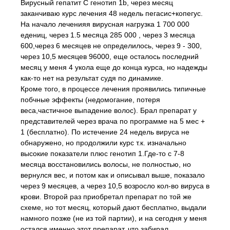
Вирусный гепатит С генотип 1b, через месяц
заканчиваю курс лечения 48 недель пегасис+копегус.
На начало леченияя вирусная нагрузка 1 700 000
едениц, через 1.5 месяца 285 000 , через 3 месяца
600,через 6 месяцев не определилось, через 9 - 300,
через 10,5 месяцев 96000, еще осталось последний
месяц у меня 4 укола еще до конца курса, но надежды
как-то нет на результат судя по динамике.
Кроме того, в процессе лечения проявились типичные
побчные эффекты (недомогание, потеря
веса,частичное выпадение волос). Брал препарат у
представителей через врача по программе на 5 мес +
1 (бесплатно). По истечение 24 недель вируса не
обнаружено, но продолжили курс т.к. изначально
высокие показатели плюс генотип 1.Где-то с 7-8
месяца восстановились волосы, не полностью, но
вернулся вес, и потом как и описывал выше, показало
через 9 месяцев, а через 10,5 возросло кол-во вируса в
крови. Второй раз приобретал препарат по той же
схеме, но тот месяц, который дают бесплатно, выдали
намного позже (не из той партии), и на сегодня у меня
остался именно этот препарат, что забирал