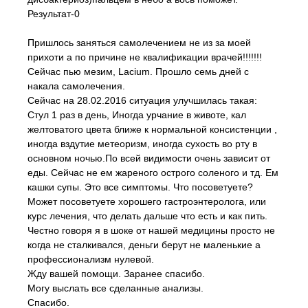
Результат-0
Пришлось заняться самолечением не из за моей
прихоти а по причине не квалификации врачей!!!!!!!
Сейчас пью мезим, Lacium. Прошло семь дней с
накала самолечения.
Сейчас на 28.02.2016 ситуация улучшилась такая:
Стул 1 раз в день, Иногда урчание в животе, кал
желтоватого цвета ближе к нормальной консистенции ,
иногда вздутие метеоризм, иногда сухость во рту в
основном ночью.По всей видимости очень зависит от
еды. Сейчас не ем жареного острого соленого и тд. Ем
кашки супы. Это все симптомы. Что посоветуете?
Может посоветуете хорошего гастроэнтеролога, или
курс лечения, что делать дальше что есть и как пить.
Честно говоря я в шоке от нашей медицины просто не
когда не сталкивался, деньги берут не маленькие а
профессионализм нулевой.
Жду вашей помощи. Заранее спасибо.
Могу выслать все сделанные анализы.
Спасибо.