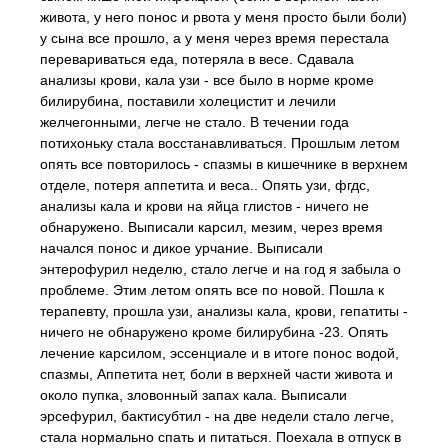
живота, у него понос и рвота у меня просто были боли)
у сына все прошло, а у меня через время перестала
перевариваться еда, потеряла в весе. Сдавала
анализы крови, кала узи - все было в норме кроме
билирубина, поставили холецистит и лечили
желчегонными, легче не стало. В течении года
потихоньку стала восстанавливаться. Прошлым летом
опять все повторилось - спазмы в кишечнике в верхнем
отделе, потеря аппетита и веса.. Опять узи, фгдс,
анализы кала и крови на яйца глистов - ничего не
обнаружено. Выписали карсил, мезим, через время
начался понос и дикое урчание. Выписали
энтерофурил неделю, стало легче и на год я забыла о
проблеме. Этим летом опять все по новой. Пошла к
терапевту, прошла узи, анализы кала, крови, гепатиты -
ничего не обнаружено кроме билирубина -23. Опять
лечение карсилом, эссенциале и в итоге понос водой,
спазмы, Аппетита нет, боли в верхней части живота и
около пупка, зловонный запах кала. Выписали
эрсефурил, бактисубтил - на две недели стало легче,
стала нормально спать и питаться. Поехала в отпуск в