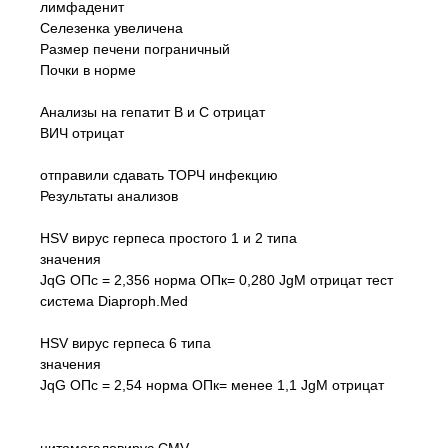
лимфаденит
Селезенка увеличена
Размер печени пограничный
Почки в норме
Анализы на гепатит В и С отрицат
ВИЧ отрицат
отправили сдавать ТОРЧ инфекцию
Результаты анализов
HSV вирус герпеса простого 1 и 2 типа
значения
JqG ОПс = 2,356 норма ОПк= 0,280 JgM отрицат тест
система Diaproph.Med
HSV вирус герпеса 6 типа
значения
JqG ОПс = 2,54 норма ОПк= менее 1,1 JgM отрицат