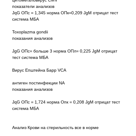
цитомегаловирус CMV
показатели анализов
JqG ОПс = 1,345 норма ОПк=0,209 JgM отрицат тест
система МБА
Toxoplazma gondii
показания анализов
JgG ОПс= больше 3 норма ОПл= 0,225 JgM отрицат
тест система МБА
Вирус Епштейна Барр VCA
антиген постинфекции NA
показания анализов
JqG ОПс = 1,724 норма Опк = 0,208 JgM отрицат тест
система МБА
Анализ Крови на стерильность все в норме