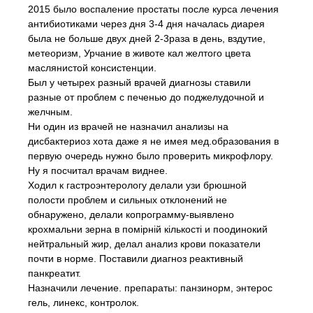
2015 было воспаление простаты после курса лечения
антибиотиками через дня 3-4 дня началась диарея
была не больше двух дней 2-3раза в день, вздутие,
метеоризм, Урчание в животе кал желтого цвета
маслянистой консистенции.
Был у четырех разный врачей диагнозы ставили
разные от проблем с печенью до поджелудочной и
желчным.
Ни один из врачей не назначил анализы на
дисбактериоз хота даже я не имея мед.образования в
первую очередь нужно было проверить микрофлору.
Ну я посчитал врачам виднее.
Ходил к гастроэнтерологу делали узи брюшной
полости проблем и сильных отклонений не
обнаружено, делали копрограмму-выявлено
крохмальни зерна в помiрнiй кiлькостi и поодинокий
нейтральный жир, делал анализ крови показатели
почти в норме. Поставили диагноз реактивный
панкреатит.
Назначили лечение. препараты: панзинорм, энтерос
гель, линекс, контролок.