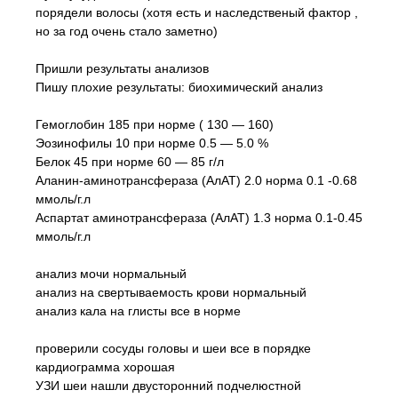
порядели волосы (хотя есть и наследственый фактор ,
но за год очень стало заметно)
Пришли результаты анализов
Пишу плохие результаты: биохимический анализ
Гемоглобин 185 при норме ( 130 — 160)
Эозинофилы 10 при норме 0.5 — 5.0 %
Белок 45 при норме 60 — 85 г/л
Аланин-аминотрансфераза (АлАТ) 2.0 норма 0.1 -0.68
ммоль/г.л
Аспартат аминотрансфераза (АлАТ) 1.3 норма 0.1-0.45
ммоль/г.л
анализ мочи нормальный
анализ на свертываемость крови нормальный
анализ кала на глисты все в норме
проверили сосуды головы и шеи все в порядке
кардиограмма хорошая
УЗИ шеи нашли двусторонний подчелюстной