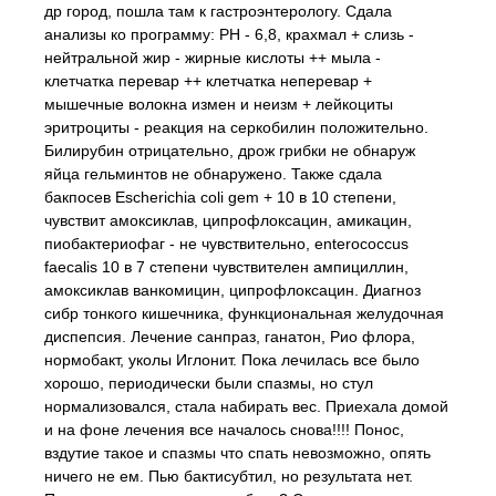
др город, пошла там к гастроэнтерологу. Сдала
анализы ко программу: РН - 6,8, крахмал + слизь -
нейтральной жир - жирные кислоты ++ мыла -
клетчатка перевар ++ клетчатка неперевар +
мышечные волокна измен и неизм + лейкоциты
эритроциты - реакция на серкобилин положительно.
Билирубин отрицательно, дрож грибки не обнаруж
яйца гельминтов не обнаружено. Также сдала
бакпосев Escherichia coli gem + 10 в 10 степени,
чувствит амоксиклав, ципрофлоксацин, амикацин,
пиобактериофаг - не чувствительно, enterococcus
faecalis 10 в 7 степени чувствителен ампициллин,
амоксиклав ванкомицин, ципрофлоксацин. Диагноз
сибр тонкого кишечника, функциональная желудочная
диспепсия. Лечение санпраз, ганатон, Рио флора,
нормобакт, уколы Иглонит. Пока лечилась все было
хорошо, периодически были спазмы, но стул
нормализовался, стала набирать вес. Приехала домой
и на фоне лечения все началось снова!!!! Понос,
вздутие такое и спазмы что спать невозможно, опять
ничего не ем. Пью бактисубтил, но результата нет.