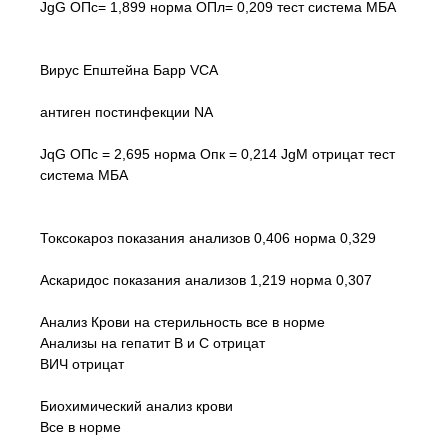
JgG ОПс= 1,899 норма ОПл= 0,209 тест система МБА
Вирус Епштейна Барр VCA
антиген постинфекции NA
JqG ОПс = 2,695 норма Опк = 0,214 JgM отрицат тест
система МБА
Токсокароз показания анализов 0,406 норма 0,329
Аскаридос показания анализов 1,219 норма 0,307
Анализ Крови на стерильность все в норме
Анализы на гепатит В и С отрицат
ВИЧ отрицат
Биохимический анализ крови
Все в норме