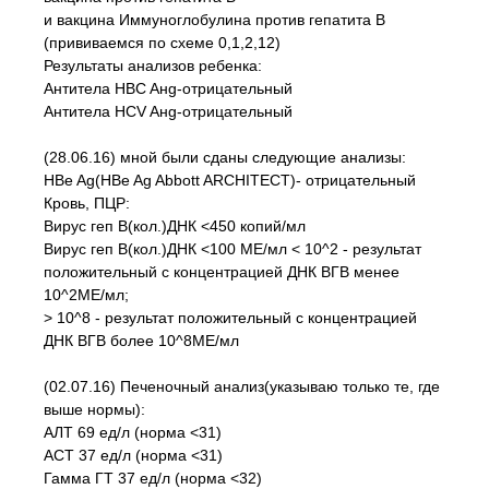
и вакцина Иммуноглобулина против гепатита В
(прививаемся по схеме 0,1,2,12)
Результаты анализов ребенка:
Антитела HBC Aнg-отрицательный
Антитела HCV Aнg-отрицательный
(28.06.16) мной были сданы следующие анализы:
HBe Ag(HBe Ag Abbott ARCHITECT)- отрицательный
Кровь, ПЦР:
Вирус геп В(кол.)ДНК <450 копий/мл
Вирус геп В(кол.)ДНК <100 МЕ/мл < 10^2 - результат
положительный с концентрацией ДНК ВГВ менее
10^2МЕ/мл;
> 10^8 - результат положительный с концентрацией
ДНК ВГВ более 10^8МЕ/мл
(02.07.16) Печеночный анализ(указываю только те, где
выше нормы):
АЛТ 69 ед/л (норма <31)
АСТ 37 ед/л (норма <31)
Гамма ГТ 37 ед/л (норма <32)