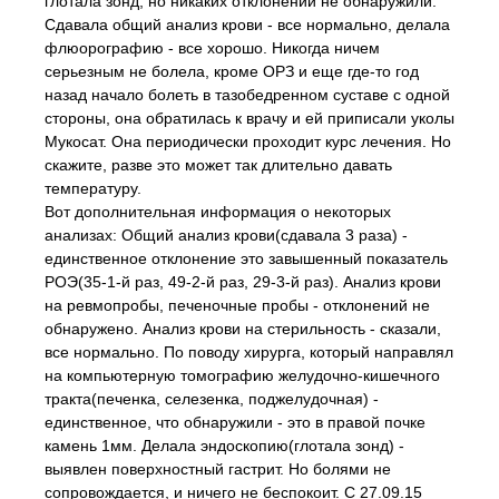
глотала зонд, но никаких отклонений не обнаружили.
Сдавала общий анализ крови - все нормально, делала
флюорографию - все хорошо. Никогда ничем
серьезным не болела, кроме ОРЗ и еще где-то год
назад начало болеть в тазобедренном суставе с одной
стороны, она обратилась к врачу и ей приписали уколы
Мукосат. Она периодически проходит курс лечения. Но
скажите, разве это может так длительно давать
температуру.
Вот дополнительная информация о некоторых
анализах: Общий анализ крови(сдавала 3 раза) -
единственное отклонение это завышенный показатель
РОЭ(35-1-й раз, 49-2-й раз, 29-3-й раз). Анализ крови
на ревмопробы, печеночные пробы - отклонений не
обнаружено. Анализ крови на стерильность - сказали,
все нормально. По поводу хирурга, который направлял
на компьютерную томографию желудочно-кишечного
тракта(печенка, селезенка, поджелудочная) -
единственное, что обнаружили - это в правой почке
камень 1мм. Делала эндоскопию(глотала зонд) -
выявлен поверхностный гастрит. Но болями не
сопровождается, и ничего не беспокоит. С 27.09.15