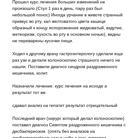
Прошел курс лечения больших изменений не
произошло.(Стул 1 раз в день, пару раз был
небольшой понос) Иногда урчание в животе странный
привкус во рту, кал желтоватого цвета кашице
образный к концу испорожнения жидковатый, вздутие,
метеоризм, сухость во рту в основном ночью), видны
не переварены кусочки пищи.
Ходил к другому врачу гастроэнтерологу сделали еще
раз узи и делали колоноскопию страшного ничего не
нашли. Поставили диагноз синдром раздраженного
кишечника, колит.
Назначили лечение: курс лечения на исходе а
результат тот же.
сдавал анализ на гепатит результат отрицательный
Последний врач (хирург который делал колоноскопию)
поставил диагноз Симптом раздроженного кишечника с
дисбактериозом. (опять без анализов на
дисбактериоз)пальцем в небо а вось поможет.