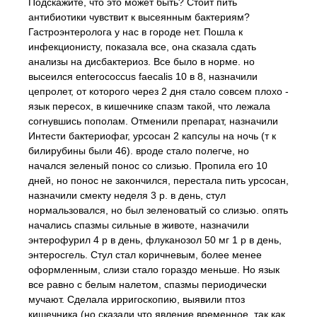
Подскажите, что это может быть? Стоит пить
антибиотики чувствит к высеянным бактериям?
Гастроэнтеролога у нас в городе нет. Пошла к
инфекционисту, показала все, она сказала сдать
анализы на дисбактериоз. Все было в норме. но
высеился enterococcus faecalis 10 в 8, назначили
цепролет, от которого через 2 дня стало совсем плохо -
язык пересох, в кишечнике спазм такой, что лежала
согнувшись пополам. Отменили препарат, назначили
Интести бактериофаг, урсосан 2 капсулы на ночь (т к
билирубины были 46). вроде стало полегче, но
начался зеленый понос со слизью. Пропила его 10
дней, но понос не закончился, перестала пить урсосан,
назначили смекту неделя 3 р. в день, стул
нормальзовался, но был зеленоватый со слизью. опять
начались спазмы сильные в животе, назначили
энтерофурил 4 р в день, флуканозол 50 мг 1 р в день,
энтеросгель. Стул стал коричневым, более менее
оформленным, слизи стало гораздо меньше. Но язык
все равно с белым налетом, спазмы периодически
мучают. Сделала ирригоскопию, выявили птоз
кишечника (но сказали что явление временное, так как