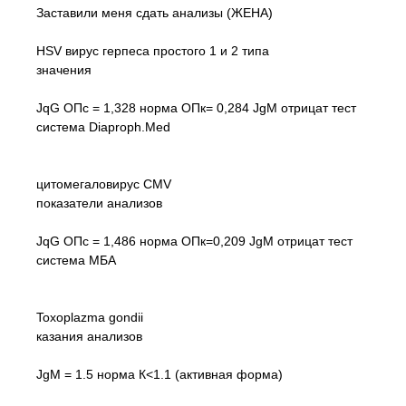
Заставили меня сдать анализы (ЖЕНА)
HSV вирус герпеса простого 1 и 2 типа
значения
JqG ОПс = 1,328 норма ОПк= 0,284 JgM отрицат тест
система Diaproph.Med
цитомегаловирус CMV
показатели анализов
JqG ОПс = 1,486 норма ОПк=0,209 JgM отрицат тест
система МБА
Toxoplazma gondii
казания анализов
JgM = 1.5 норма К<1.1 (активная форма)