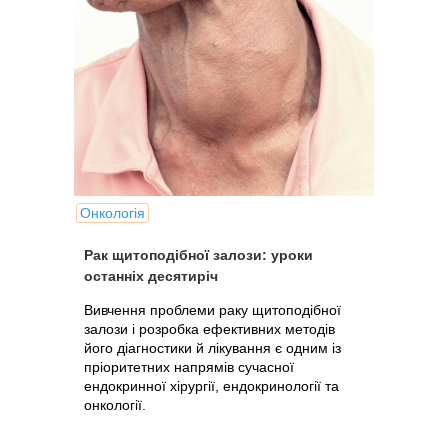
Онкологія
Рак щитоподібної залози: уроки
останніх десятиріч
Вивчення проблеми раку щитоподібної
залози і розробка ефективних методів
його діагностики й лікування є одним із
пріоритетних напрямів сучасної
ендокринної хірургії, ендокринології та
онкології.