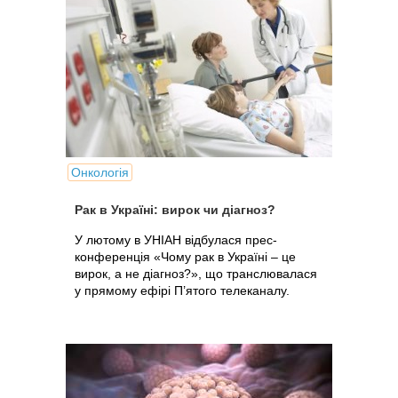
Онкологія
Рак в Україні: вирок чи діагноз?
У лютому в УНІАН відбулася прес-
конференція «Чому рак в Україні – це
вирок, а не діагноз?», що транслювалася
у прямому ефірі П’ятого телеканалу.