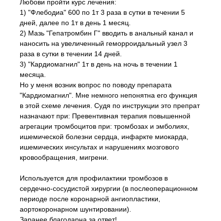
Любови пройти курс лечения:
1) "Флебодиа" 600 по 1т 3 раза в сутки в течении 5
дней, далее по 1т в день 1 месяц.
2) Мазь "Гепатромбин Г" вводить в анальный канал и
наносить на увеличенный геморроидальный узел 3
раза в сутки в течении 14 дней.
3) "Кардиомагнил" 1т в день на ночь в течении 1
месяца.
Но у меня возник вопрос по поводу препарата
"Кардиомагнил". Мне немного непонятна его функция
в этой схеме лечения. Судя по инструкции это препрат
назначают при: Превентивная терапия повышенной
агрегации тромбоцитов при: тромбозах и эмболиях,
ишемической болезни сердца, инфаркте миокарда,
ишемических инсультах и нарушениях мозгового
кровообращения, мигрени.
Используется для профилактики тромбозов в
сердечно-сосудистой хирургии (в послеоперационном
периоде после коронарной ангиопластики,
аортокоронарном шунтировании).
Заранее благодарна за ответ!