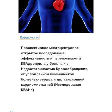
Кардіологія
Проспективное многоцентровое
открытое исследование
эффективности и переносимости
КВАдроприла у больных с
Недостаточностью Кровообращения,
обусловленной ишемической
болезнью сердца и дилатационной
кардиомиопатией (Исследование
КВАНК)
Впервые появившиеся в клинической
практике в середине 70-х годов
ингибиторы ангиотензинпревращающего