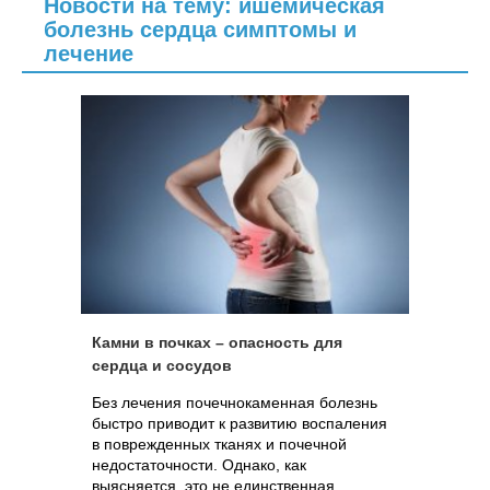
Новости на тему: ишемическая
фермента остаются самым большим
достижением в лечении сердечно-
болезнь сердца симптомы и
сосудистых заболеваний в последнюю
лечение
четверть XX века.
Камни в почках – опасность для
сердца и сосудов
Без лечения почечнокаменная болезнь
быстро приводит к развитию воспаления
в поврежденных тканях и почечной
недостаточности. Однако, как
выясняется, это не единственная