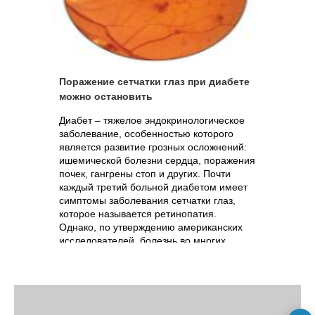
Поражение сетчатки глаз при диабете
можно остановить
Диабет – тяжелое эндокринологическое
заболевание, особенностью которого
является развитие грозных осложнений:
ишемической болезни сердца, поражения
почек, гангрены стоп и других. Почти
каждый третий больной диабетом имеет
симптомы заболевания сетчатки глаз,
которое называется ретинопатия.
Однако, по утверждению американских
исследователей, болезнь во многих
случаях поддается лечению при
выполнении простых рекомендаций
врача диабетику. В тяжелых случаях на
помощь может прийти лазерная
хирургия.