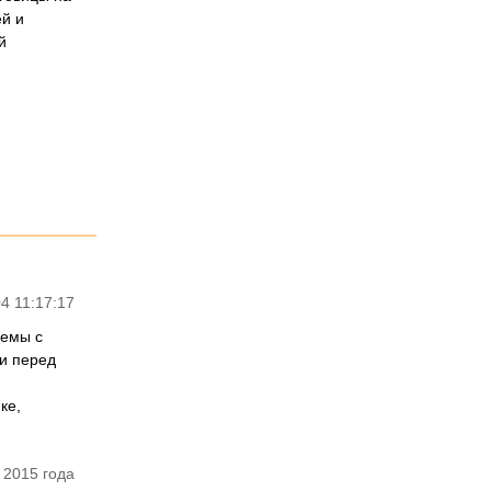
й и
й
4 11:17:17
лемы с
ки перед
ке,
 2015 года