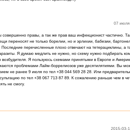
07 июля
 совершенно правы, а так же прав ваш инфекционист частично. Так
ещи переносят не только борелии, но и эрлихии, бабезии, бартоне
. Последние перечисленные плохо отвечают на тетерациклины, а т
аразиты. Я думаю медлить не нужно, но схему нужно подбирать к
я возбудителя. Я пользуюсь схемами принятыми в Европе и Амери
имаются проблемами Лайм-боррелиозов уже десятилятиями. Вы мо
рием не ранее 9 июля по тел +38 044 569 28 28. Или предваритель
сультацию по тел +38 067 713 87 89. К сожалению раньше чем в че
ять не смогу.
2015-03-1