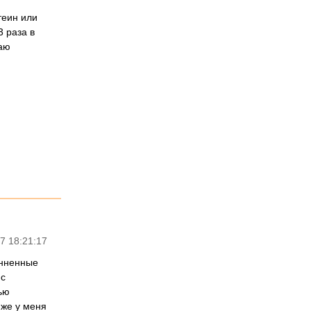
теин или
3 раза в
лаю
7 18:21:17
енненные
юс
ью
 же у меня