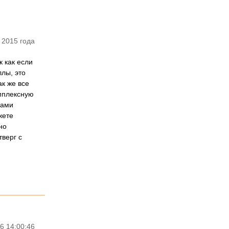
 2015 года
 как если
ллы, это
ак же все
омплексную
ками
жете
но
тверг с
6 14:00:46