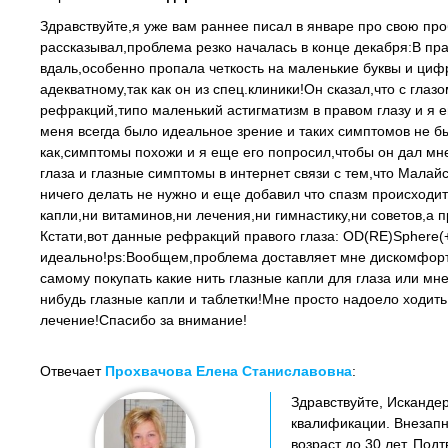
Здравствуйте,я уже вам раннее писал в январе про свою проб
рассказывал,проблема резко началась в конце декабря:В пра
вдаль,особенно пропала четкость на маленькие буквы и циф
адекватному,так как он из спец.клиники!Он сказал,что с глаз
рефракций,типо маленький астигматизм в правом глазу и я ег
меня всегда было идеальное зрение и таких симптомов не бы
как,симптомы похожи и я еще его попросил,чтобы он дал мн
глаза и глазные симптомы в интернет связи с тем,что Малай
ничего делать не нужно и еще добавил что спазм происходит 
капли,ни витаминов,ни лечения,ни гимнастику,ни советов,а 
Кстати,вот данные рефракций правого глаза: OD(RE)Sphere(+0.
идеально!ps:Вообщем,проблема доставляет мне дискомфорт и
самому покупать какие нить глазные капли для глаза или мн
нибудь глазные капли и таблетки!Мне просто надоело ходить
лечение!Спасибо за внимание!
Отвечает
Прохвачова Елена Станиславовна
:
Здравствуйте, Искандер
квалификации. Внезапн
возраст до 30 лет. Под