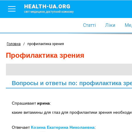
HEALTH-UA.ORG
світ медицини, доступний кожному
Статті
Ліки
Мед
Головна
/
профилактика зрения
профилактика зрения
Вопросы и ответы по: профилактика зр
Спрашивает
ирина
:
какие витамины для глаз для профилактики зрения необход
Отвечает
Козина Екатерина Николаевна
: