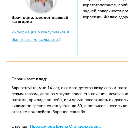
кератотопографе, приб
задней поверхности рог
коррекции Желаю здор
Врач-офтальмолог высшей
категории
Информация о консультанте
Все ответы консультанта
Спрашивает
влад
:
Здравствуйте, мне 14 лет, с самого детства вижу левым гл
левым глазом, диагноз макулит.после его лечения, исчезло
глазами, при виде на небо, или яркую поверхность.их довол
видимости.зрение со ста упало до 80, и появилась несильна
ответьте пожалуйста. Заранее спасибо
Отвечает
Прохвачова Елена Станиславовна
: