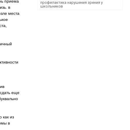
ень приема
профилактика нарушения зрения у
школьников
изь. в
озле места
ькое
ста,
аничный
активности
жив
 сдать еще
буквально
 как из
омы в