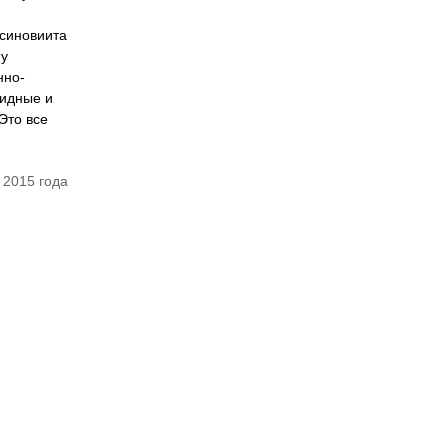
 синовиита
му
нно-
оидные и
Это все
 2015 года