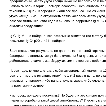
профилактики, место укуса клеща никак не беспокоило и был
начались боли в горле, насморк, слабость и незначительная 
течении 6-7 дней, к середине июня все прошло.. Но 28 июня
укуса клеща, именно окружность пятна касалась места укуса,
розовое пятнышко. 29го сдал в синево на боррелиоз Ig M, G 
анализы следующие:
Ig G, Ig M - не найдено, все остальные антитела (по методу б
результат, Ig G: p20 и p41 - найдено.
Врач сказал, что результаты не дают пока что ясной картины,
бактерии, но анализы могут быть смазаны 5ти дневным прием
действительно симптом... Из других симптомов есть небольш
Через неделю мне улетать в субэкваториальный климат на 1
резистентность к тетрациклинам) по 1 г* 2 раза в день, но с
анализы по прилету, либо начать колоть сразу, либо следить 
на пару миллиметров.
Как порекомендуете поступить? Не будет ли это сильно долги
пушки по воробьям такой дозой антибиотиков? И если у меня 
плане ухуджения зрения или неврологические (очень беспоко