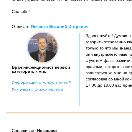
Спасибо!
Отвечает
Янченко Виталий Игоревич
:
Здравствуйте! Думаю вы
говорить откровенно кл
только то что мы знаем
они внутриклеточные п
с учетом фазы развити
врачами, которые зан
Врач инфекционист первой
категории, к.м.н.
записаться ко мне на п
согласовав со мной кон
Информация о консультанте
17.00 до 19.00 вас прин
Все ответы консультанта
Спрашивает
Искандер
: