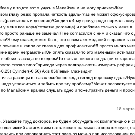
лему и то,что вот я учусь в Малайзии и не могу приехать!Как
вом глазу резко пропала четкость вдаль-глаз не может сфокусиров
ры(размытость и двоение)!Сходил к 4-му врачу,вроде нормальному
ом у меня все норм(сетчатка,роговица) и проблема только у меня в
о просто раньше не замечал!Я не согласился с ним и сказал,что с 
ло!Я ему сказал,может быть, это спазм аккомодаций в правом глаз
е лечение и капли от спазма для профилактики!Я просто много чит
ские врачи неграмотны!Он опять сказал,что это маленький астигмат
в обоих глазах,а не в одном!То есть он ничего не дал,ни лекарства
просто сказал типо:"приходи через полгода-опять измерить рефракц
25) Cylinder(-0.50) Axis 85!Левый глаз-видит
з за разницы в глазах-особенно когда взгляд перевожу вдаль!Нуж
е надо успокоиться и забыть про эту проблему?Может посоветуете к
 по Малайским врачам слушать одно и тоже,тратить деньги и проси
18 марта
. Уважайте труд докторов, не будем обсуждать их компетенцию и с
о возникший астигматизм наталкивает на мысль о кератоконусе, е
твердить или опровергнуть этот диагноз можно при исследовании р