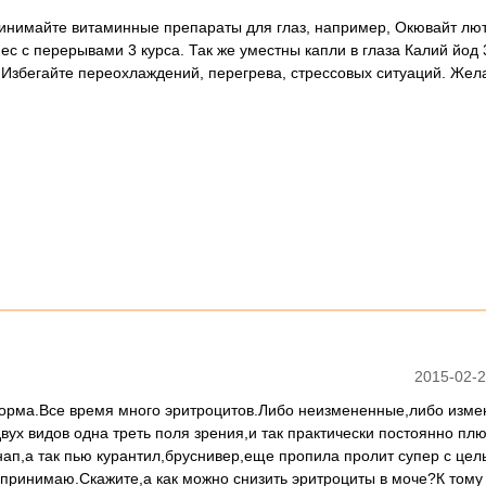
ринимайте витаминные препараты для глаз, например, Окювайт лю
ес с перерывами 3 курса. Так же уместны капли в глаза Калий йод 
. Избегайте переохлаждений, перегрева, стрессовых ситуаций. Же
2015-02-2
форма.Все время много эритроцитов.Либо неизмененные,либо изм
вух видов одна треть поля зрения,и так практически постоянно пл
ап,а так пью курантил,бруснивер,еще пропила пролит супер с цел
принимаю.Скажите,а как можно снизить эритроциты в моче?К тому