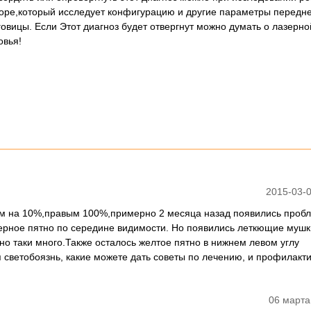
оре,который исследует конфигурацию и другие параметры передне
овицы. Если Этот диагноз будет отвергнут можно думать о лазерно
овья!
2015-03-0
азом на 10%,правым 100%,примерно 2 месяца назад появились проб
 черное пятно по середине видимости. Но появились леткющие муш
ьно таки много.Также осталось желтое пятно в нижнем левом углу
я светобоязнь, какие можете дать советы по лечению, и профилакти
06 марта