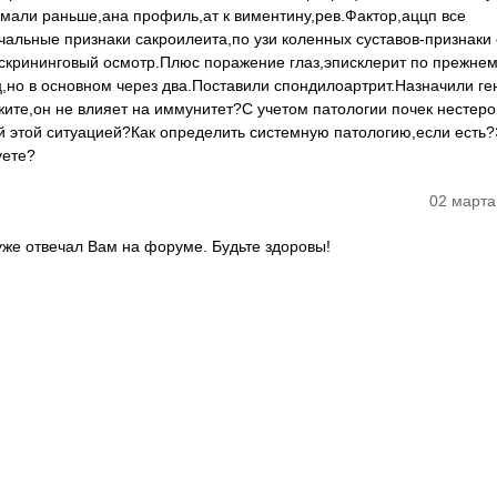
мали раньше,ана профиль,ат к виментину,рев.Фактор,аццп все
альные признаки сакроилеита,по узи коленных суставов-признаки
о скрининговый осмотр.Плюс поражение глаз,эписклерит по прежне
ц,но в основном через два.Поставили спондилоартрит.Назначили ге
ите,он не влияет на иммунитет?С учетом патологии почек нестер
ей этой ситуацией?Как определить системную патологию,если есть?
уете?
02 марта
уже отвечал Вам на форуме. Будьте здоровы!