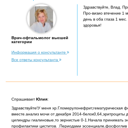
Здравствуйте, Влад. П
Про-визио втечение 1 м
день в оба глаза 1 мес
здоровья!
Врач-офтальмолог высшей
категории
Информация о консультанте
Все ответы консультанта
Спрашивает
Юлия
:
Здравствуйте!У меня хр.Гломерулонефрит,гематурическая 
вместе.анализ мочи от декабря 2014-белок0,64,эритроциты д
цилиндры гиалиновые,то зернистые 0-1.Начала принимать эн
профилактики циститов. .Периодами эссенциале,фосфоглив 