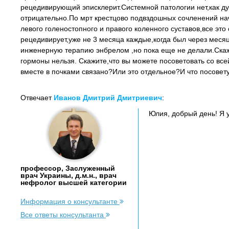
рецедивирующий эписклерит.Системной патологии нет,как ду
отрицательно.По мрт крестцово подвздошных сочленений нач
левого голеностопного и правого коленного суставов,все эт
рецедивирует,уже не 3 месяца каждые,когда был через меся
инженерную терапию энбрелом ,но пока еще не делали.Скаж
гормоны нельзя. Скажите,что вы можете посоветовать со вс
вместе в почками связано?Или это отдельное?И что посовет
Отвечает
Иванов Дмитрий Дмитриевич
:
Юлия, добрый день! Я 
профессор, Заслуженный
врач Украины, д.м.н., врач
нефролог высшей категории
Информация о консультанте
Все ответы консультанта