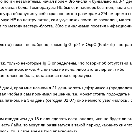
о почти незаметным. начал прием 8го числа и буквально на 3-4 д
головная боль. Температуры НЕ было, и насморк без гноя, чисто сл
 с утра обнаружил у себя красное пятно размерами 2*4 см прямо в
 укус НЕ по центру пятна, сам укус никак почти не воспален, мален
и по методу вестерн-блотта. 30го с анализами посетил инфекциони
лотта) тоже - не найдено, кроме Ig G: p21 и OspC (B.afzelii) - погр
 т.к. только некоторые Ig G определены, что говорит об отсутствии 
ом антибиотиков, + с пятном не ясно, либо это аллергия, либо
ая головная боль, оставшаяся после простуды.
2 дней, врач мне назначил 21 день колоть цефтриаксон (предполо
казал чтобы я сам принимал решение, т.е. может стоить подождать и
за пятном, на 3ий день (сегодня 01.07) оно немного увеличилось , 
м ожиданием до 18 июля сделать след. анализ, или не будет ли это
есть Лайм, то могут ли развиваться в такой период какие-то симпт
юсь, т.к. в свое время был арахноидит)