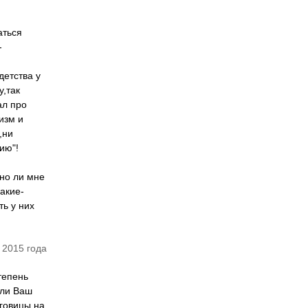
аться
-
детства у
у,так
ал про
изм и
,ни
ию"!
но ли мне
акие-
ть у них
 2015 года
тепень
сли Ваш
оговицы на