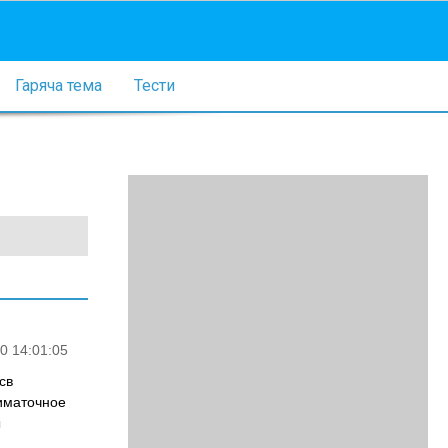
Гаряча тема
Тести
0 14:01:05
св
диматочное
ы