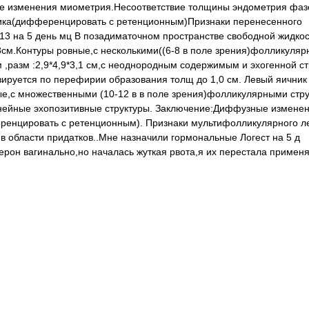
е изменения миометрия.Несоответствие толщины эндометрия фаз
ика(дифференцировать с ретенционным)Признаки перенесенного
013 на 5 день мц В позадиматочном пространстве свободной жидко
,8см.Контуры ровные,с несколькими((6-8 в поле зрения)фолликуля
 ,разм :2,9*4,9*3,1 см,с неоднородным содержимым и эхогенной ст
ируется по перефирии образования толщ до 1,0 см. Левый яичник
ные,с множественными (10-12 в в поле зрения)фолликулярными стр
линейные эхопозитивные структуры. Заключение:Диффузные измене
ренцировать с ретенционным). Признаки мультифолликулярного л
в области придатков..Мне назначили гормональные Логест на 5 д
ерон вагинально,но началась жуткая рвота,я их перестала применя