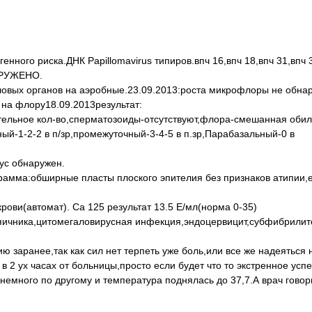
ного риска.ДНК Papillomavirus типиров.впч 16,впч 18,впч 31,впч 
НАРУЖЕНО.
овых органов на аэробные.23.09.2013:роста микрофлоры не обна
на флору18.09.2013результат:
чительное кол-во,сперматозоиды-отсутствуют,флора-смешанная оби
ый-1-2-2 в п/зр,промежуточный-3-4-5 в п.зр,Парабазальный-0 в
ус обнаружен.
рамма:обширные пласты плоского эпителия без признаков атипии
рови(автомат). Ca 125 результат 13.5 Е/мл(норма 0-35)
 яичника,цитомегаловирусная инфекция,эндоцервицит,субфибрилит
 заранее,так как сил нет терпеть уже боль,или все же надеяться 
в 2 ух часах от больницы,просто если будет что то экстренное усп
о немного по другому и температура поднялась до 37,7.А врач говор