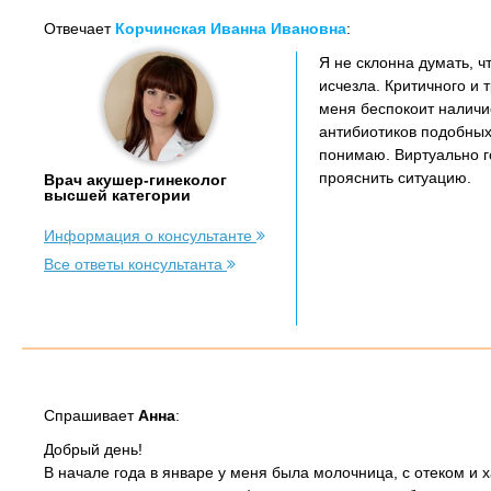
Отвечает
Корчинская Иванна Ивановна
:
Я не склонна думать, 
исчезла. Критичного и
меня беспокоит наличи
антибиотиков подобных
понимаю. Виртуально г
прояснить ситуацию.
Врач акушер-гинеколог
высшей категории
Информация о консультанте
Все ответы консультанта
Спрашивает
Анна
:
Добрый день!
В начале года в январе у меня была молочница, с отеком и х