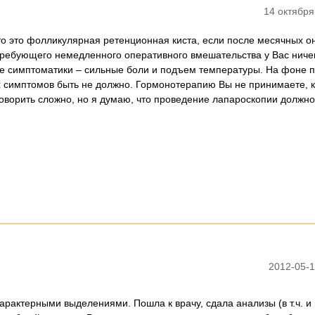
14 октября
что это фолликулярная ретенционная киста, если после месячных о
 требующего немедленного оперативного вмешательства у Вас ничег
е симптоматики – сильные боли и подъем температуры. На фоне 
 симптомов быть не должно. Гормонотерапию Вы не принимаете, к
оворить сложно, но я думаю, что проведение лапароскопии должно
2012-05-1
арактерными выделениями. Пошла к врачу, сдала анализы (в т.ч. и