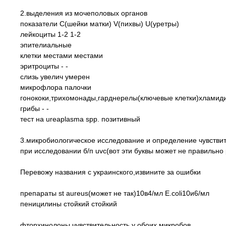
2.выделения из мочеполовых органов
показатели С(шейки матки) V(пихвы) U(уретры)
лейкоциты 1-2 1-2
эпителиальные
клетки местами местами
эритроциты - -
слизь увелич умерен
микрофлора палочки
гонококи,трихомонады,гарднерелы(ключевые клетки)хламид
грибы - -
тест на ureaplasma spp. позитивный
3.микробиологическое исследование и определение чувстви
при исследовании б/п uvc(вот эти буквы может не правильно
Перевожу названия с украинского,извините за ошибки
препараты st aureus(может не так)10в4/мл E.coli10и6/мл
пеницилины стойкий стойкий
фторхинолоны чувствительность у обоих микробов