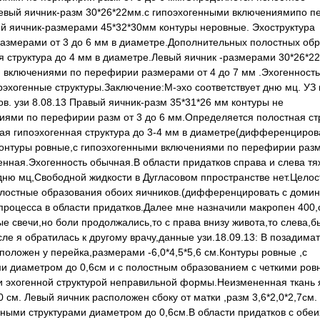
евый яичник-разм 30*26*22мм.с гипоэхогенными включениямипо 
вый яичник-размерами 45*32*30мм контуры неровные. Эхоструктура
азмерами от 3 до 6 мм в диаметре.Дополнительных полостных об
я структура до 4 мм в диаметре.Левый яичник -размерами 30*26*2
и включениями по перефирии размерами от 4 до 7 мм .Эхогенность
рэхогенные структуры.Заключение:М-эхо соответствует дню мц. УЗ
в. узи 8.08.13 Правый яичник-разм 35*31*26 мм контуры не
иями по перефирии разм от 3 до 6 мм.Определяется полостная ст
ая гипоэхогенная структура до 3-4 мм в диаметре(дифференциров
онтуры ровные,с гипоэхогенными включениями по перефирии разм 
нная.Эхогенность обычная.В области придатков справа и слева т
дню мц,Свободной жидкости в Дугласовом ппространстве нет.Целос
олостные образования обоих яичников.(дифференцировать с доми
роцесса в области придатков.Далее мне назначили макропен 400,
е свечи,но боли продолжались,то с права внизу живота,то слева,
е я обратилась к другому врачу,данные узи.18.09.13: В позадима
положен у перейка,размерами -6,0*4,5*5,6 см.Контуры ровные ,с
ми диаметром до 0,6см и с полостным образованием с четкими ро
 и эхогенной структурой неправильной формы.Неизмененная ткань 
см. Левый яичник расположен сбоку от матки ,разм 3,6*2,0*2,7см.
ными структурами диаметром до 0,6см.В области придатков с обеи