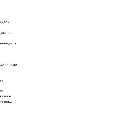
33,впч
ружено.
льная,типа
,единичные
ет
на
ею ли я
ит пока