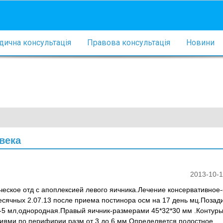
ична консультація
Правова консультація
Новини
века
2013-10-1
ическое отд с апоплексией левого яичника.Лечение консервативное-
есячных 2.07.13 после приема постинора осм на 17 день мц.Поза
5-5 мл,однородная.Правый яичник-размерами 45*32*30 мм .Контур
иями по перифирии разм от 3 до 6 мм.Определяется полостное