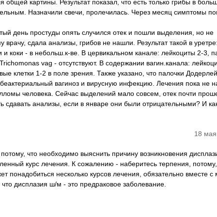
ля общей картины. Результат показал, что есть только грибы в боль
ательным. Назначили свечи, пролечилась. Через месяц симптомы п
тый день простуды опять случился отек и пошли выделения, но не
у врачу, сдала анализы, грибов не нашли. Результат такой в уретре
 и коки - в небольш.к-ве. В цервикальном канале: лейкоциты 2-3, п
 Trichomonas vag - отсутствуют. В содержании вагин.канала: лейкоц
евые клетки 1-2 в поле зрения. Также указано, что палочки Додерле
ь беактериальный вагиноз и вирусную инфекцию. Лечения пока не н
илломы человека. Сейчас выделений мало совсем, отек почти прош
ь сдавать анализы, если в январе они были отрицательными? И ка
18 мая
 потому, что необходимо выяснить причину возникновения дисплаз
енный курс лечения. К сожалению - наберитесь терпения, потому,
ет понадобиться несколько курсов лечения, обязательно вместе с
 что дисплазия ш/м - это предраковое заболевание.