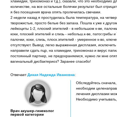
хламидии, трихомоназ и т.д.), сказали, что это необходимо д
количестве, на все остальные болячки результат был отриц
я без посещения врача опять пролечилась свечами.
2 недели назад я простудилась была температура, на четвер
творожистые, просто белые без запаха. Пошла к уже к другом
лейкоциты 1-2, плоский эпителий - в небольшом к-ве, палочки
коки, плоский эпителий и слизь - небольш.к-ве, патог.грибы и
палочки, коки, слизь, плоск.эпителий - умеренное к-во, ключ
отсутствуют. Вывод: легко выраженная дисплазия, исключит
направили сдать пцр, на хламидии, трихомоназ и вирус пап
постоянный партнер, не предохраняемся, нужно ли мне опят
вагинальный дисбактериоз? Заранее спасибо!
Отвечает
Дикая Надежда Ивановна
:
Обследуйтесь сначала,
необходим целенаправл
лечения дисплазии мож
Необходимо учитывать,
Врач акушер-гинеколог
первой категории