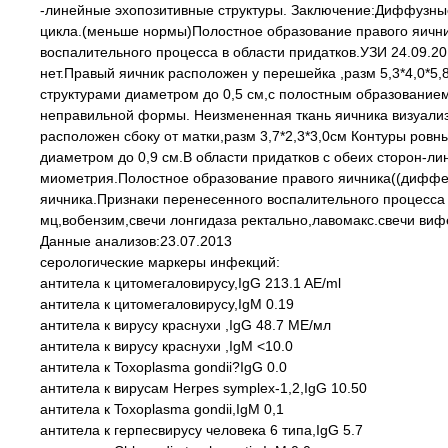
-линейные эхопозитивные структуры. Заключение:Диффузны
цикла.(меньше нормы)Полостное образование правого яичн
воспалительного процесса в области придатков.УЗИ 24.09.2
нет.Правый яичник расположен у перешейка ,разм 5,3*4,0*5
структурами диаметром до 0,5 см,с полостным образованием
неправильной формы. Неизмененная ткань яичника визуализ
расположен сбоку от матки,разм 3,7*2,3*3,0см Контуры ров
диаметром до 0,9 см.В области придатков с обеих сторон-
миометрия.Полостное образование правого яичника((диффе
яичника.Признаки перенесенного воспалительного процесса 
мц,вобензим,свечи лонгидаза ректально,лавомакс.свечи виф
Данные анализов:23.07.2013
серологические маркеры инфекций:
антитела к цитомегаловирусу,IgG 213.1 AE/ml
антитела к цитомегаловирусу,IgM 0.19
антитела к вирусу краснухи ,IgG 48.7 ME/мл
антитела к вирусу краснухи ,IgM <10.0
антитела к Toxoplasma gondii?IgG 0.0
антитела к вирусам Herpes symplex-1,2,IgG 10.50
антитела к Toxoplasma gondii,IgM 0,1
антитела к герпесвирусу человека 6 типа,IgG 5.7