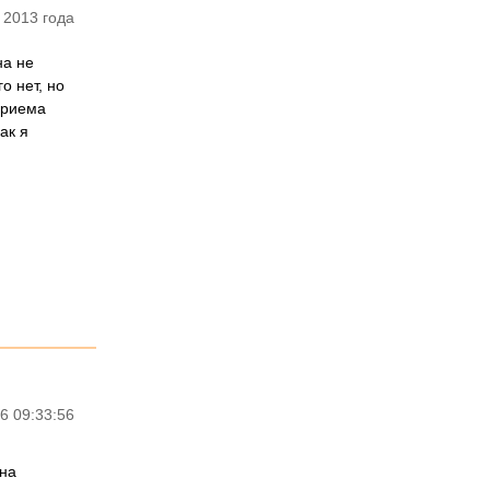
 2013 года
на не
о нет, но
приема
ак я
6 09:33:56
 на