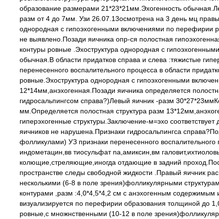
образование размерами 21*23*21мм.Эхогенность обычная.Л
разм от 4 до 7мм. Узи 26.07.13осмотрена на 3 день мц пра
однородная с гипоэхогенными включениями по перефирии р
не выявлено.Позади яичника опр-ся полостная гипоэхогенна
контуры ровные .Эхоструктура однородная с гипоэхогенным
обычная.В области придатков справа и слева :тяжистые гипе
перенесенного воспалительного процесса в области придатко
ровные.Эхоструктура однородная с гипоэхогенными включен
12*14мм,анэхогенная.Позади яичника определяется полостн
гидросальпингсом справа?)Левый яичник -разм 30*27*23ммК
мм.Определяется полостная структура разм 13*12мм,анэхоге
гиперэхогенные структуры.Заключение-м=эхо соответствует 
яичников не нарушена.Признаки гидросальпингса справа?П
фолликулами) УЗ признаки перенесенного воспалительного п
индометацин,вв тиосульфат na,амиксин,вм галовит,ихтиоловы
колющие,стреляющие,иногда отдающие в задний проход.Посл
пространстве следы свободной жидкости .Правый яичник рас
несколькими (6-8 в поле зрения)фолликулярными структура
контурами ,разм :4,0*4,5*4,2 см с анэхогенным содержимым
визуализируется по перефирии образования толщиной до 1,0 
ровные,с множнственными (10-12 в поле зрения)фолликуляр