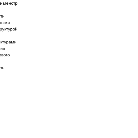
е менстр
сти
рными
руктурой
уктурами
ния
евого
ть.