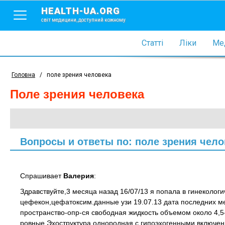
HEALTH-UA.ORG
світ медицини, доступний кожному
Статті
Ліки
Мед
Головна
/
поле зрения человека
поле зрения человека
Вопросы и ответы по: поле зрения чело
Спрашивает
Валерия
:
Здравствуйте,3 месяца назад 16/07/13 я попала в гинеколог
цефекон,цефатоксим.данные узи 19.07.13 дата последних м
пространство-опр-ся свободная жидкость объемом около 4,
ровные.Эхоструктура однородная с гипоэхогенными включен