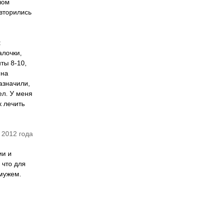
шом
овторились
:
алочки,
иты 8-10,
йна
азначили,
ел. У меня
к лечить
 2012 года
ии и
 что для
 мужем.