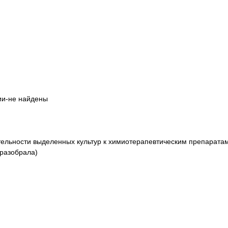
ии-не найдены
тельности выделенных культур к химиотерапевтическим препарата
 разобрала)