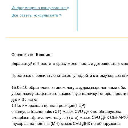
Информация о консультанте
Все ответы консультанта
Спрашивает
Ксения
:
Здравствуйте!Простите сразу мелочность и дотошность,и мож
Просто коль решила лечится,хочу подойти к этому серьезно и
15.05.10 обратилась к гинекологу с зудом,выделениями об
уреаплазму,стаф.патоген.,кишечную палочку.Теперь, простит
дали 3 листка
1.Полимеразная цепная реакция(ПЦР)
chlamydia trachomatis (CT) мазок CVU ДНК не обнаружена
ureaplasma(parvum+urealytic.) (Ure) мазок CVU ДНК ОБНАР
mycoplasma hominis (MH) мазок CVU ДНК не обнаружена