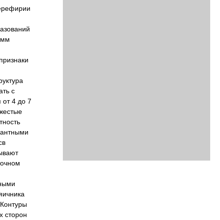
перефирии
разований
2мм
 признаки
руктура
ать с
от 4 до 7
яжестые
тность
нантными
св
бывают
точном
вными
яичника
 Контуры
х сторон