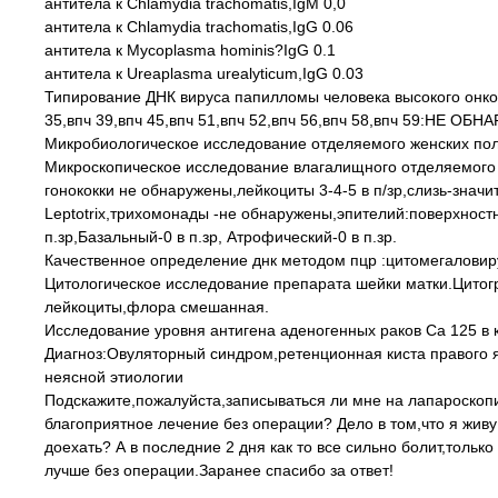
антитела к Chlamydia trachomatis,IgM 0,0
антитела к Chlamydia trachomatis,IgG 0.06
антитела к Mycoplasma hominis?IgG 0.1
антитела к Ureaplasma urealyticum,IgG 0.03
Типирование ДНК вируса папилломы человека высокого онкоген
35,впч 39,впч 45,впч 51,впч 52,впч 56,впч 58,впч 59:НЕ ОБ
Микробиологическое исследование отделяемого женских пол
Микроскопическое исследование влагалищного отделяемого 
гонококки не обнаружены,лейкоциты 3-4-5 в п/зр,слизь-зна
Leptotrix,трихомонады -не обнаружены,эпителий:поверхностн
п.зр,Базальный-0 в п.зр, Атрофический-0 в п.зр.
Качественное определение днк методом пцр :цитомегаловир
Цитологическое исследование препарата шейки матки.Цитог
лейкоциты,флора смешанная.
Исследование уровня антигена аденогенных раков Ca 125 в к
Диагноз:Овуляторный синдром,ретенционная киста правого
неясной этиологии
Подскажите,пожалуйста,записываться ли мне на лапароскопию
благоприятное лечение без операции? Дело в том,что я живу 
доехать? А в последние 2 дня как то все сильно болит,тольк
лучше без операции.Заранее спасибо за ответ!