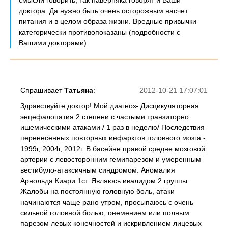
смысли говорить, так наверняка говорят и Ваши
доктора. Да нужно быть очень осторожным насчет
питания и в целом образа жизни. Вредные привычки
категорически противопоказаны (подробности с
Вашими докторами)
Спрашивает
Татьяна
:
2012-10-21 17:07:01
Здравствуйте доктор! Мой диагноз- Дисцикуляторная
энцефалопатия 2 степени с частыми транзиторно
ишемическими атаками / 1 раз в неделю/ Последствия
перенесенных повторных инфарктов головного мозга -
1999г, 2004г, 2012г. В басейне правой средне мозговой
артерии с левосторонним гемипарезом и умеренным
вестибуло-атаксичным синдромом. Аномалия
Арнольда Киари 1ст. Являюсь ивалидом 2 группы.
Жалобы на постоянную головную боль, атаки
начинаются чаще рано утром, просыпаюсь с очень
сильной головной болью, онемением или полным
парезом левых конечностей и искривлением лицевых