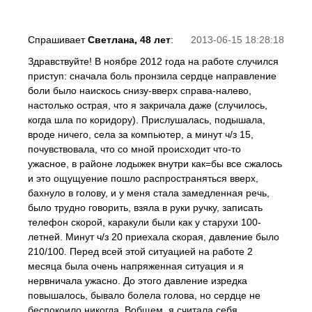
Спрашивает
Светлана, 48 лет
:
2013-06-15 18:28:18
Здравствуйте! В ноябре 2012 года на работе случился
приступ: сначала боль пронзила сердце направление
боли было наискось снизу-вверх справа-налево,
настолько острая, что я закричала даже (случилось,
когда шла по коридору). Прислушалась, подышала,
вроде ничего, села за компьютер, а минут ч/з 15,
почувствовала, что со мной происходит что-то
ужасное, в районе лодыжек внутри как=бы все сжалось
и это ощущуение пошло распространяться вверх,
бахнуло в голову, и у меня стала замедленная речь,
было трудно говорить, взяла в руки ручку, записать
телефон скорой, каракули были как у старухи 100-
летней. Минут ч/з 20 приехала скорая, давление было
210/100. Перед всей этой ситуацией на работе 2
месяца была очень напряженная ситуация и я
нервничала ужасно. До этого давление изредка
повышалось, бывало болела голова, но сердце не
беспокоило никогда. Вобщем, я считала себя