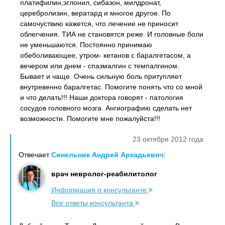
платифилин,эглонил, сибазон, милдронат,
церебролизин, вератард и многое другое. По
самочуствию кажется, что лечение не приносит
облегчения. ТИА не становятся реже. И головные боли
не уменьшаются. Постоянно принимаю
обеболивающее, утром- кетанов с баралгетасом, а
вечером или днем - спазмалгин с темпалгином.
Бывает и чаще. Очень сильную боль притупляет
внутревенно баралгетас. Помогите понять что со мной
и что делать!!! Наши доктора говорят - патология
сосудов головного мозга. Ангиографию сделать нет
возможности. Помогите мне пожалуйста!!!
23 октября 2012 года
Отвечает
Синельник Андрей Аркадьевич
:
врач невролог-реабилитолог
Информация о консультанте
Все ответы консультанта