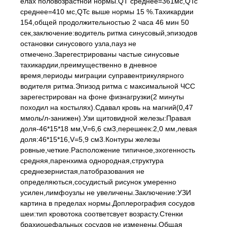
елах половозрастной нормы.QT среднее=361мс,QTc
среднее=410 мс,QTc выше нормы 15 %.Тахикардии
154,общей продолжительностью 2 часа 46 мин 50
сек,заключение:водитель ритма синусовый,эпизодов
остановки синусового узла,пауз не
отмечено.Зарегестрированы частые синусовые
тахикардии,преимущественно в дневное
время,периоды миграции суправентрикулярного
водителя ритма.Эпизод ритма с максимальной ЧСС
зарегестрирован на фоне физнагрузки(2 минуты
походил на костылях).Сдавал кровь на магний(0,47
ммоль/л-занижен).Узи щитовидной железы:Правая
доля-46*15*18 мм,V=6,6 см3,перешеек:2,0 мм,левая
доля:46*15*16,V=5,9 см3.Контуры железы
ровные,четкие.Расположение типичное,эхогенность
средняя,паренхима однородная,структура
среднезернистая,патобразования не
определяються,сосудистый рисунок умеренно
усилен,лимфоузлы не увеличены.Заключение:УЗИ
картина в пределах нормы.Доплерография сосудов
шеи:тип кровотока соответсвует возрасту.Стенки
брахиоцефальных сосудов не изменены.Общая