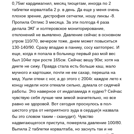
0,75мг кардимагнил, месяц тиоцетам, иногда по 2
таблетки корвалтаба 2 р. в день. Да еще у меня очень
плохое зрение, дистрофия сетчатки, ношу линзы -8.
Пропила Оптикс 3 месяца. За эти полгода 4 раза
делала ЭКГ и холтеровское мониторирование,
отклонений не выявлено. Давление сейчас в основном
утром 110/70, вечером тоже, днем может повыситься
130-140/90. Сразу впадаю в панику, сосу каптопрес. И
еще, когда я попала в больницу первый раз мой вес
был 104кг при росте 165см. Сейчас вешу 90кг, хотя на
диете не сижу. Правда стала есть больше каш, мало
мучного и картошки, почти не ем сахар, перешла на
мед. Ушли отеки с ног, а до этого с 2004г. каждое лето к
концу недели ноги отекали сильно, думала от сидячей
работы. Это наверное от индапамида я худею? Сейчас
чувствую себя лучше чем зимой значительно, но все
равно не здоровой. Вот сегодня проснулось в пол-
шестого утра от неприятного зуда в сердце(я назвала
бы это словом таким - сканудит). Чувство
надвигающегося приступа, померяла давление 100/80.
Выпила 2 таблетки корвалтаба, но заснуть так и не