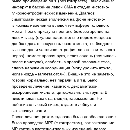
было произведено МРТ (без контраста). Заключение:
инфаркт в бассейне левой СМА в стадии кистозно-
глиозно-атрофических изменений. Диагноз:
симптоматическая эпилепсия на фоне кистозно-
глиозных изменений в левой гемисфере головного
мозга. После приступа пропало боковое зрение на
левом глазу (окулист настоятельно порекомендовал
дообследовать сосуды головного мозга, т.к. бледное
глазное дно и частичная атрофия левого зрительного
нерва), немеет правая рука, печет ладонь (появилось
после приступа), слабость в правой половине тела,
слегка нарушена координация (могу уронить что-то,
ноги иногда «заплетаются»). Внешне это не заметно,
говорю нормально, нет паралича и т.д. Было
проведено лечение: кавинтон, дексаметазон,
аскорбиновая кислота, цитофлавин, вит. группы В,
никотиновая кислота, глицин, каромазепин. Но
побаливает левый висок, отдает в лобную и
затылочную части.
После лечения рекомендовано было дообследование.
Было проведено МРТ (с контрастом), вот заключение:
МР картина кистозно-глиозных изменений левого