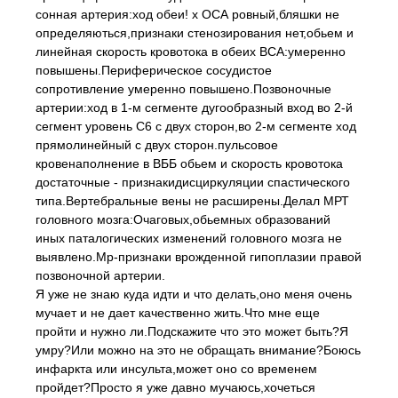
сонная артерия:ход обеи! х ОСА ровный,бляшки не
определяються,признаки стенозирования нет,обьем и
линейная скорость кровотока в обеих ВСА:умеренно
повышены.Периферическое сосудистое
сопротивление умеренно повышено.Позвоночные
артерии:ход в 1-м сегменте дугообразный вход во 2-й
сегмент уровень С6 с двух сторон,во 2-м сегменте ход
прямолинейный с двух сторон.пульсовое
кровенаполнение в ВББ обьем и скорость кровотока
достаточные - признакидисциркуляции спастического
типа.Вертебральные вены не расширены.Делал МРТ
головного мозга:Очаговых,обьемных образований
иных паталогических изменений головного мозга не
выявлено.Мр-признаки врожденной гипоплазии правой
позвоночной артерии.
Я уже не знаю куда идти и что делать,оно меня очень
мучает и не дает качественно жить.Что мне еще
пройти и нужно ли.Подскажите что это может быть?Я
умру?Или можно на это не обращать внимание?Боюсь
инфаркта или инсульта,может оно со временем
пройдет?Просто я уже давно мучаюсь,хочеться