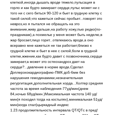
клеткой,иногда дышать вроде тяжело,пульсация в
горло и как будто замирает сердце,пульс может ни с
того ни с сего биться 90-120 и бьет в грудную клетку с
такой силой,что кажеться сейчас пробьет...говорят это
невроз,но я пытался не обращать на это
внимание,живу дальше,на работу хожу,пью редко(по-
праздникам),а похмелье у меня может быть неделю,в
жар бросает,лицо горит...отвлекаюсь вроде,а оно
всеравно мне кажеться не так работает,близко к
грудной клетке и бьет в нее с силой,боли в грудной
клетке,жжение,как будто давит с позвоночника,сердце
замирает,а может это остеохандроз дает на
сердце?...давление в норме вроде,Сделал
Доплерэхокардиографию-ПМК до5-6мм без
нарушения гемодинамики,незначительная
регургитация,дополнительная хорда...Холтер:средняя
частота за время наблюдения-77уд/мин(днем
84,ночью 68уд/мин.)Максимальная частота 140 уд/
мин(я походил тогда на костылях),минимальная 51уд/
мин(когда спал)цыркадный индекс
1.23.продолжительность интервала QT/QTс в пред!