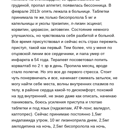
грудиной, пропал аппетит, появилась бессонница. В
феврале 2013г опять лежала в больнице. Таблетки
принимала те же,только бисопролола 5 мг и
капельницы и уколы тризипин, л-лизин эсцинат,
корвитин, цераксон, актовегин. Состояние немного
улучшилось, но чувствовала себя разбитой и больной.
Все время присутствовал и сейчас есть страх пережить
приступ, такой как первый. Тем более, что у меня по
отцовской линии все сердечники, и папа умер от
инфаркта в 54 года. Терапевт посоветовал попить
корвалтаб по 2 т. зр в день. Пропила месяц, вроде
стало полегче. Но это все до первого стресса. Стоит
чуть понервничать и все, начинает сжимать затылок, не
могу найти себе места, волны внутренних спазмов по
телу, в районе сердца какой-то дискомфорт, похожий
на зуд внутренний, не знаю даже как описать, начинаю
паниковать, боюсь усиления приступа и глотаю
таблетки и под язык (гидазепам, АТФ-лонг, валидол,
каптопрес). Сейчас принимаю постоянно 1,5мг
индапамида утром, 10 мг лизиноприла днем, 2,5мг
амлодипина на ночь, 2,5мг бисопролола на ночь,