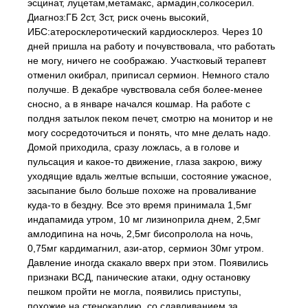
эсцинат, луцетам,метамакс, армадин,солкосерил.
Диагноз:ГБ 2ст, 3ст, риск очень высокий,
ИБС:атеросклеротический кардиосклероз. Через 10
дней пришла на работу и почувствовала, что работать
не могу, ничего не соображаю. Участковый терапевт
отменил окибрал, приписал сермион. Немного стало
получше. В декабре чувствовала себя более-менее
сносно, а в январе начался кошмар. На работе с
полдня затылок пеком печет, смотрю на монитор и не
могу сосредоточиться и понять, что мне делать надо.
Домой приходила, сразу ложлась, а в голове и
пульсация и какое-то движение, глаза закрою, вижу
уходящие вдаль желтые вспыши, состояние ужасное,
засыпание было больше похоже на проваливание
куда-то в бездну. Все это время принимала 1,5мг
индапамида утром, 10 мг лизиноприла днем, 2,5мг
амлодипина на ночь, 2,5мг бисопролола на ночь,
0,75мг кардимагнил, ази-атор, сермион 30мг утром.
Давление иногда скакало вверх при этом. Появились
признаки ВСД, панические атаки, одну остановку
пешком пройти не могла, появились приступы,
похожие на стенокардию, со сдавливанием за