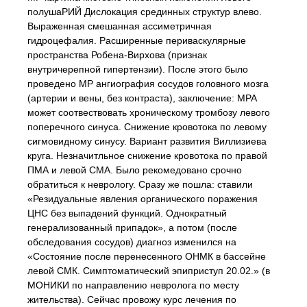
полушаРИЙ Дислокация срединных структур влево.
Выраженная смешанная ассиметричная
гидроцефалия. Расширенные периваскулярные
пространства Робена-Вирхова (признак
внутричерепной гипертензии). После этого было
проведено МР ангиография сосудов головного мозга
(артерии и вены, без контраста), заключение: МРА
может соотвествовать хроническому тромбозу левого
поперечного синуса. Снижение кровотока по левому
сигмовидному синусу. Вариант развития Виллизиева
круга. Незначитльное снижение кровотока по правой
ПМА и левой СМА. Было рекомедовано срочно
обратиться к неврологу. Сразу же пошла: ставили
«Резидуальные явления органического поражения
ЦНС без выпадений функций. Однократный
генерализованный припадок», а потом (после
обследования сосудов) диагноз изменился на
«Состояние после перенесенного ОНМК в бассейне
левой СМК. Симптоматический эпиприступ 20.02.» (в
МОНИКИ по направлению невролога по месту
жительства). Сейчас провожу курс лечения по