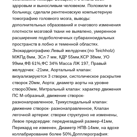
здоровым и выносливым человеком. Положили в
больницу, сделали рентгеновскую компьютерную
томографию головного мозга, выводы:
дополнительных образований и очагового изменения
плотности мозговой ткани не выявлено, умеренное
расширение подоболочечных субарахноидальных
пространств в лобно и теменной областях.
Эхокардиографию:Левый желудочек:(по Teichholz)
МЖПд 8мм, ЗСл 7 мм, КДР 55мм,КСР 38мм, УО
99мм,ФВ 61%,ФС 34% Масса ЛЖ 197, Правый
желудочек: -21мм, Аортальный клапан:
визуализируются 3 створки, систолическое раскрытие
створок 20мм, Аорта: диаметр аорты на уровне
створо30мм, Митральный клапан: характер движения
ПС М-образный, движение створок-
разнонаправленное, Трикуспидальный клапан:
движение створок- разнонаправленное, Клапан
легочной артерии: створки структурно не изменены,
Левое предсердие: переднезадний размер-41мм,
Перикард не изменен, Диаметр НПВ-14мм, на вдохе
коллабрирование более 50%,Допплерография: