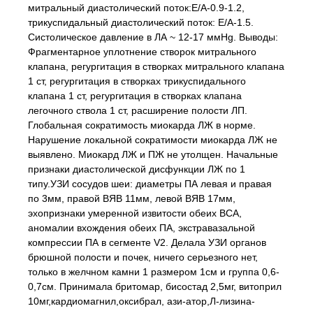
митральный диастолический поток:Е/А-0.9-1.2,
трикуспидальный диастолический поток: Е/А-1.5.
Систолическое давление в ЛА ~ 12-17 ммHg. Выводы:
Фрагментарное уплотнение створок митрального
клапана, регургитация в створках митрального клапана
1 ст, регургитация в створках трикуспидального
клапана 1 ст, регургитация в створках клапана
легочного ствола 1 ст, расширение полости ЛП.
Глобальная сократимость миокарда ЛЖ в норме.
Нарушение локальной сократимости миокарда ЛЖ не
выявлено. Миокард ЛЖ и ПЖ не утолщен. Начальные
признаки диастолической дисфункции ЛЖ по 1
типу.УЗИ сосудов шеи: диаметры ПА левая и правая
по 3мм, правой ВЯВ 11мм, левой ВЯВ 17мм,
эхопризнаки умеренной извитости обеих ВСА,
аномалии вхождения обеих ПА, экстравазальной
компрессии ПА в сегменте V2. Делала УЗИ органов
брюшной полости и почек, ничего серьезного нет,
только в желчном камни 1 размером 1см и группа 0,6-
0,7см. Принимала бритомар, бисостад 2,5мг, витоприл
10мг,кардиомагнил,оксибрал, ази-атор,Л-лизина-