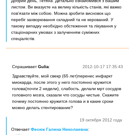
Добрий день, Тетяна. Детально ознайомився з Вашим
листом. Ви вказуєте на велику кількість станів, які важко
пов’язати між собою. Можна зробити висновок що
перебіг захворювання складний та не керований. У
такому випадку необхідно обстеження та лікування у
стаціонарних умовах з залученням суміжних
спеціалістів.
Спрашивает
Gulia
:
2012-10-17 17:35:43
Здравствуйте, мой свекр (65 лет)перенес инфаркт
миокарда, после этого у него постоянно кружится
голова(почти 2 недели), слабость. делали мрт сосудов
головного мозга, сказали что сосуды чистые. Скажите
почему постоянно кружится голова и в какие сроки
можно делать стентирование?
19 октября 2012 года
Отвечает
Фесюк Галина Николаевна
: