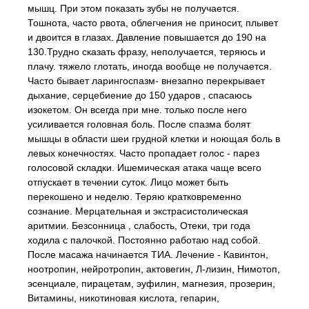
мышц. При этом показать зубы не получается.
Тошнота, часто рвота, облегчения не приносит, плывет
и двоится в глазах. Давление повышается до 190 на
130.Трудно сказать фразу, неполучается, теряюсь и
плачу. тяжело глотать, иногда вообще не получается.
Часто бывает ларингоспазм- внезапно перекрывает
дыхание, серцебиение до 150 ударов , спасаюсь
изокетом. Он всегда при мне. только после него
усиливается головная боль. После спазма болят
мышцы в области шеи грудной клетки и ноющая боль в
левых конечностях. Часто пропадает голос - парез
голосовой складки. Ишемическая атака чаще всего
отпускает в течении суток. Лицо может быть
перекошено и неделю. Теряю кратковременно
сознание. Мерцательная и экстрасистолическая
аритмии. Безсонница , слабость, Отеки, три года
ходила с палочкой. Постоянно работаю над собой.
После масажа начинается ТИА. Лечение - Кавинтон,
ноотропин, нейротропин, актовегин, Л-лизин, Нимотоп,
эсенциале, пирацетам, эуфилин, магнезия, прозерин,
Витамины, никотиновая кислота, гепарин,