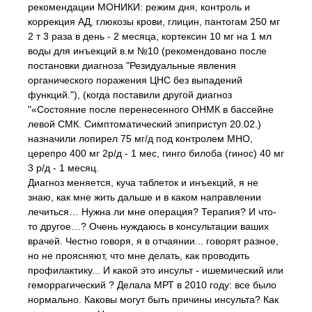
рекомендации МОНИКИ: режим дня, контроль и
коррекция АД, глюкозы крови, глицин, пантогам 250 мг
2 т 3 раза в день - 2 месяца, кортексин 10 мг на 1 мл
воды для инъекций в.м №10 (рекомендовано после
постановки диагноза "Резидуальные явления
органического поражения ЦНС без выпадений
функций."), (когда поставили другой диагноз
"«Состояние после перенесенного ОНМК в бассейне
левой СМК. Симптоматический эпиприступ 20.02.)
назначили лопирел 75 мг/д под контролем МНО,
церепро 400 мг 2р/д - 1 мес, гинго билоба (гинос) 40 мг
3 р/д - 1 месяц.
Диагноз меняется, куча таблеток и инъекций, я не
знаю, как мне жить дальше и в каком направлении
лечиться… Нужна ли мне операция? Терапия? И что-
то другое…? Очень нуждаюсь в консультации ваших
врачей. Честно говоря, я в отчаянии... говорят разное,
но не проясняют, что мне делать, как проводить
профилактику... И какой это инсульт - ишемический или
геморрагический ? Делала МРТ в 2010 году: все было
нормально. Каковы могут быть причины инсульта? Как