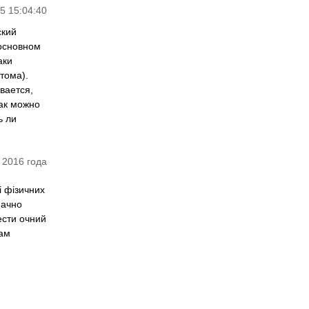
5 15:04:40
ский
 основном
аки
тома).
вается,
как можно
ь ли
 2016 года
і фізичних
начно
ести очний
Вам