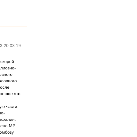
3 20:03:19
 скорой
глиозно-
овного
оловного
после
Внешне это
ую части.
но-
ефалия.
дено МР
ромбозу