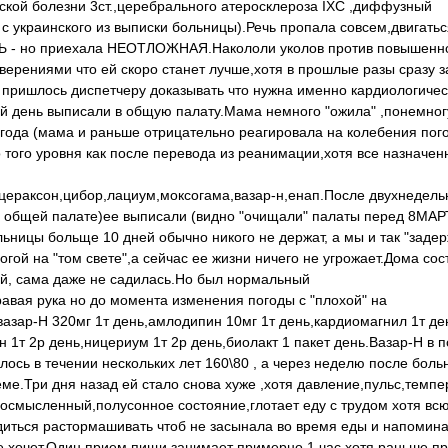
ской болезни 3ст.,церебрального атеросклероза IXC ,диффузный
с украинского из выписки больницы).Речь пропала совсем,двигатьс
 - но приехала НЕОТЛОЖНАЯ.Накололи уколов против повышенн
заверениями что ей скоро станет лучше,хотя в прошлые разы сразу 
 пришлось диспетчеру доказывать что нужна именно кардиологиче
й день выписали в общую палату.Мама немного "ожила" ,понемног
огода (мама и раньше отрицательно реагировала на колебения пог
 того уровня как после перевода из реанимации,хотя все назначе
цераксон,цибор,лациум,моксогама,вазар-н,енап.После двухнедель
в общей палате)ее выписали (видно "очищали" палаты перед 8МАР
льницы больще 10 дней обычно никого не держат, а мы и так "задер
ой на "том свете",а сейчас ее жизни ничего не угрожает.Дома со
ей, сама даже не садилась.Но был нормальный
равая рука но до момента изменения погоды с "плохой" на
зар-Н 320мг 1т день,амлодипин 10мг 1т день,кардиомагнил 1т де
 1т 2р день,ницериум 1т 2р день,биолакт 1 пакет день.Вазар-Н в 
лось в течении нескольких лет 160\80 , а через неделю после бол
еме.Три дня назад ей стало снова хуже ,хотя давление,пульс,темпе
еосмысленный,полусонное состояние,глотает еду с трудом хотя вс
диться растормашивать чтоб не засынала во время еды и напомина
ь не хочет.Один прием пищи занимает примерно 1 час,хотя раньше п