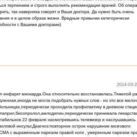
ться терпением и строго выполнять рекомендации врачей. Об опер
рить, так наверняка говорят и Ваши доктора. Да нужно быть очень
ания и в целом образа жизни. Вредные привычки категорически
обности с Вашими докторами)
2014-03-2
был инфаркт миокарда.Она относительно восстановилась.Тяжелой р
дленная,иногда не могла подобрать нужных слов - но это все мело
 больницах,периодически проходила профилактику в дневном стац
алаприл,бисопролол,амлодипин,периодически принимала лекарств
 стабильное.22 февраля насмотревшись телевизор и наслушавшись 
стволовой инсульт.Диагноз:повторное острое нарушение мозгового
 СМА с выраженным парезом правой ноги , умеренным парезом пра