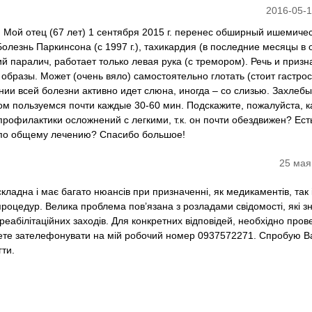
2016-05-1
 Мой отец (67 лет) 1 сентября 2015 г. перенес обширный ишемиче
олезнь Паркинсона (с 1997 г.), тахикардия (в последние месяцы в
 паралич, работает только левая рука (с тремором). Речь и призн
 образы. Может (очень вяло) самостоятельно глотать (стоит гастрос
ии всей болезни активно идет слюна, иногда – со слизью. Захлебы
сом пользуемся почти каждые 30-60 мин. Подскажите, пожалуйста, 
рофилактики осложнений с легкими, т.к. он почти обездвижен? Ест
 по общему лечению? Спасибо большое!
25 мая
кладна і має багато нюансів при призначенні, як медикаментів, так 
процедур. Велика проблема пов’язана з розладами свідомості, які з
еабілітаційних заходів. Для конкретних відповідей, необхідно пров
жете зателефонувати на мій робочий номер 0937572271. Спробую 
ти.