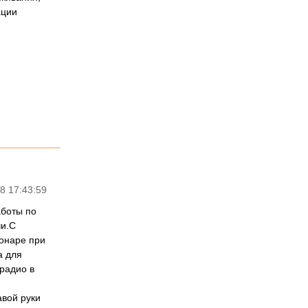
ации
8 17:43:59
аботы по
чи.С
ионаре при
а для
радио в
вой руки