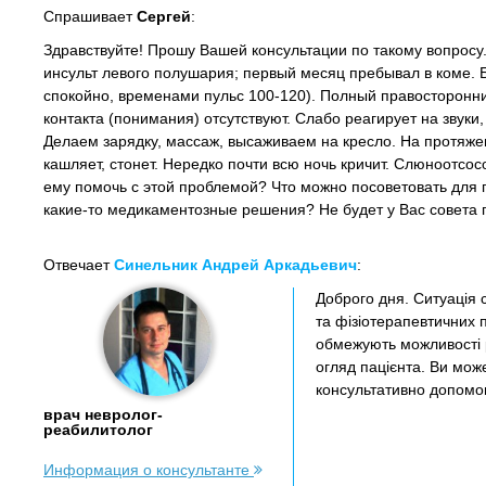
Спрашивает
Сергей
:
Здравствуйте! Прошу Вашей консультации по такому вопросу.
инсульт левого полушария; первый месяц пребывал в коме. Б
спокойно, временами пульс 100-120). Полный правосторонний
контакта (понимания) отсутствуют. Слабо реагирует на звуки,
Делаем зарядку, массаж, высаживаем на кресло. На протяжен
кашляет, стонет. Нередко почти всю ночь кричит. Слюноотсо
ему помочь с этой проблемой? Что можно посоветовать для п
какие-то медикаментозные решения? Не будет у Вас совета
Отвечает
Синельник Андрей Аркадьевич
:
Доброго дня. Ситуація с
та фізіотерапевтичних 
обмежують можливості р
огляд пацієнта. Ви мо
консультативно допомог
врач невролог-
реабилитолог
Информация о консультанте