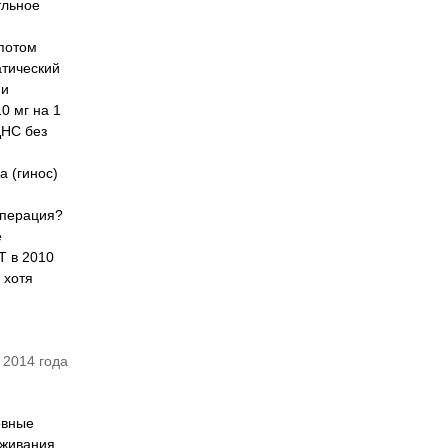
тльное
потом
атический
ии
0 мг на 1
ЦНС без
а (гинос)
операция?
е
Т в 2010
 хотя
 2014 года
овные
еживания,