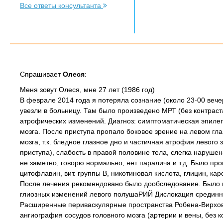
Все ответы консультанта
Спрашивает
Oлеся
:
Меня зовут Олеся, мне 27 лет (1986 год)
В феврале 2014 года я потеряла сознание (около 23-00 вече
увезли в больницу. Там было произведено МРТ (без контраст
атрофических изменений. Диагноз: симптоматическая эпиле
мозга. После приступа пропало боковое зрение на левом гл
мозга, т.к. бледное глазное дно и частичная атрофия левого
приступа), слабость в правой половине тела, слегка нарушен
не заметно, говорю нормально, нет паралича и т.д. Было про
цитофлавин, вит. группы В, никотиновая кислота, глицин, ка
После лечения рекомендовано было дообследование. Было пр
глиозных изменений левого полушаРИЙ Дислокация срединн
Расширенные периваскулярные пространства Робена-Вирхова
ангиография сосудов головного мозга (артерии и вены, без 