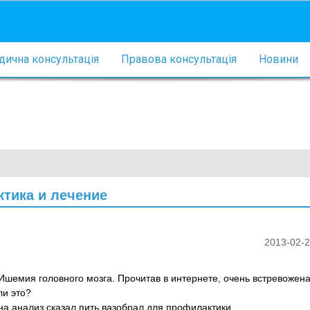
ична консультація
Правова консультація
Новини
ктика и лечение
2013-02-2
шемия головного мозга. Прочитав в интернете, очень встревожена
ли это?
на анализ сказал пить вазобрал для профилактики.