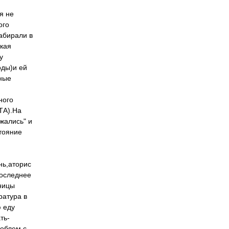
я не
ого
забирали в
ская
у
оды)и ей
нные
ного
ТА).На
жались" и
стояние
нь,аторис
последнее
ьницы
ратура в
ю еду
ть-
роблем с