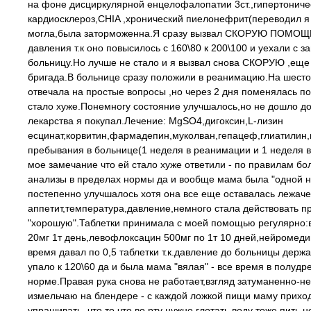
на фоне дисциркулярной енцелофалопатии 3ст.,гипертониче
кардиосклероз,CHIA ,хронический пиелонефрит(переводил я 
могла,была заторможенна.Я сразу вызвал СКОРУЮ ПОМОЩЬ
давления т.к оно повысилось с 160\80 к 200\100 и уехали с 
больницу.Но лучше не стало и я вызвал снова СКОРУЮ ,еще
бригада.В больнице сразу положили в реанимацию.На шесто
отвечала на простые вопросы ,но через 2 дня поменялась п
стало хуже.Понемногу состояние улучшалось,но не дошло до
лекарства я покупал.Лечение: MgSO4,дигоксин,L-лизин
есцинат,корвитин,фармадепин,муколван,гепацеф,глиатилин,
пребывания в больнице(1 неделя в реанимации и 1 неделя 
мое замечание что ей стало хуже ответили - по правилам бо
анализы в пределах нормы да и вообще мама была "одной ног
постепенно улучшалось хотя она все еще оставалась лежач
аппетит,температура,давление,немного стала действовать п
"хорошую".Таблетки принимала с моей помощью регулярно:ва
20мг 1т день,левофлоксацин 500мг по 1т 10 дней,нейромедин
время давал по 0,5 таблетки т.к.давление до больницы держа
упало к 120\60 да и была мама "вялая" - все время в полудр
норме.Правая рука снова не работает,взгляд затуманенно-н
измельчаю на блендере - с каждой ложкой пищи маму прихо
упрашивать ,что то что во рту нужно глотать,воду тоже пит