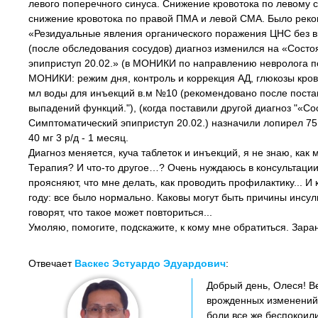
левого поперечного синуса. Снижение кровотока по левому 
снижение кровотока по правой ПМА и левой СМА. Было реком
«Резидуальные явления органического поражения ЦНС без 
(после обследования сосудов) диагноз изменился на «Сост
эпиприступ 20.02.» (в МОНИКИ по направлению невролога по
МОНИКИ: режим дня, контроль и коррекция АД, глюкозы крови, 
мл воды для инъекций в.м №10 (рекомендовано после поста
выпадений функций."), (когда поставили другой диагноз "«
Симптоматический эпиприступ 20.02.) назначили лопирел 75 м
40 мг 3 р/д - 1 месяц.
Диагноз меняется, куча таблеток и инъекций, я не знаю, ка
Терапия? И что-то другое…? Очень нуждаюсь в консультации в
проясняют, что мне делать, как проводить профилактику... И
году: все было нормально. Каковы могут быть причины инсуль
говорят, что такое может повториться...
Умоляю, помогите, подскажите, к кому мне обратиться. Зара
Отвечает
Васкес Эстуардо Эдуардович
:
Добрый день, Oлеся! В
врожденных изменений 
боли все же беспокоил