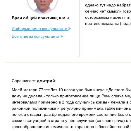
однако тут надо набра
сейчас нет смысли гово
осторожным насчет пит
Врач общей практики, к.м.н.
противопоказаны (подр
Информация о консультанте
Все ответы консультанта
Спрашивает
дмитрий
:
Моей матери 77лет.Лет 10 назад уже был инсульт.До зтого 
дому не делала - только приготовление пищи.Речь слегка ме
интервалами примерно в 2 года случались кризы - лежала в
районной поликлинике и регулярно принимала таблетки- эн
почек и отвары трав.До недавнего времени состояние было
связи с ситуацией в стране у нее случился (со слов врача) 
кровообращения ишемического характера в бассейне левой