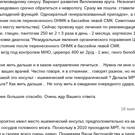
сигмовидному синусу. Вариант развития Виллизиева круга. Незначи
едовано срочно обратиться к неврологу. Сразу же пошла: ставили
выпадений функций. Однократный генерализованный припадок», а 
ояние после перенесенного ОНМК в бассейне левой СМК. Симптом
 месту жительства). Сейчас провожу курс лечения по рекомендац
глицин, пантогам 250 мг 2 т 3 раза в день - 2 месяца, кортексин 1
новки диагноза "Резидуальные явления органического поражения 
Состояние после перенесенного ОНМК в бассейне левой СМК.
г/д под контролем МНО, церепро 400 мг 2р/д - 1 мес, гинго билоб
к мне жить дальше и в каком направлении лечиться… Нужна ли мне 
аших врачей. Честно говоря, я в отчаянии... говорят разное, но н
 какой это инсульт - ишемический или геморрагический ? Делала МР
та? Как жить дальше... Не хочу жить в ожидании очередного удара,
нее большое спасибо. Очень жду Вашего ответа.
18 мая
ероятно имел место ишемический инсульт, предположительно из-за
сосудов головного мозга. Поскольку в 2010 проходили МРТ, то гол
и и скорее всего очень давно. Понимаем Ваши беспокойства и пер