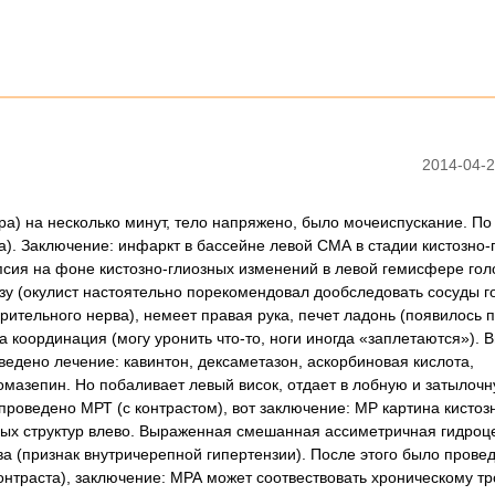
2014-04-2
ра) на несколько минут, тело напряжено, было мочеиспускание. По
а). Заключение: инфаркт в бассейне левой СМА в стадии кистозно-
псия на фоне кистозно-глиозных изменений в левой гемисфере гол
азу (окулист настоятельно порекомендовал дообследовать сосуды г
 зрительного нерва), немеет правая рука, печет ладонь (появилось 
а координация (могу уронить что-то, ноги иногда «заплетаются»). 
ведено лечение: кавинтон, дексаметазон, аскорбиновая кислота,
ромазепин. Но побаливает левый висок, отдает в лобную и затылочн
оведено МРТ (с контрастом), вот заключение: МР картина кистоз
ых структур влево. Выраженная смешанная ассиметричная гидроц
 (признак внутричерепной гипертензии). После этого было прове
контраста), заключение: МРА может соотвествовать хроническому т