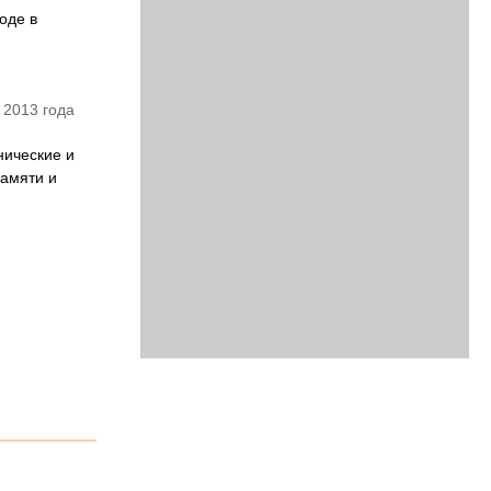
оде в
 2013 года
нические и
памяти и