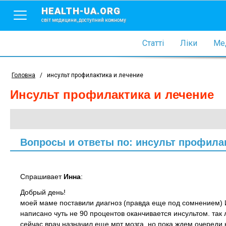
HEALTH-UA.ORG
світ медицини, доступний кожному
Статті
Ліки
Мед
Головна
/
инсульт профилактика и лечение
инсульт профилактика и лечение
Вопросы и ответы по: инсульт профила
Спрашивает
Инна
:
Добрый день!
моей маме поставили диагноз (правда еще под сомнением) И
написано чуть не 90 процентов оканчивается инсультом. так 
сейчас врач назначил еще мрт мозга, но пока ждем очереди 