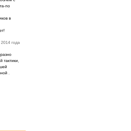
та-по
иков в
ет!
 2014 года
бразно
й тактики,
йшей
ной .