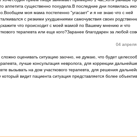
го аппетита существенно похудела.В последние дни появилась ико
но.Вообщем моя мама постепенно "угасает" и я не знаю что с ней
 сталкивался с резкими ухудшениями самочувствия своих родственн
дскажите что происходит с моей мамой по Вашему мнению и что
ового терапевта или еще кого?Заранее благодарен за любой сов
04 апреля
, сложно оценивать ситуацию заочно, не думаю, что будет целесоо
рапевта, лучше консультация невролога, для коррекции дальнейше
ете вызывать на дом участкового терапевта, для решения дальне
у который видит пациента ситуация представляется более объектив