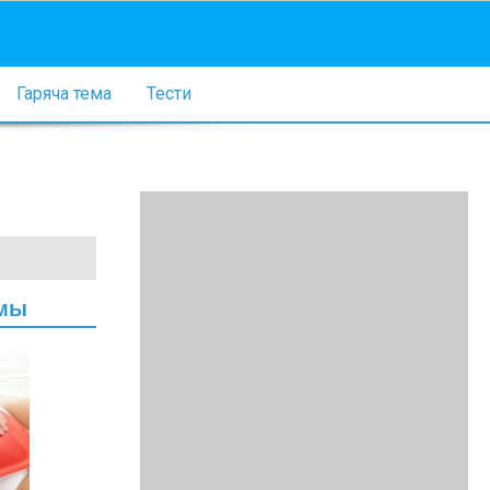
Гаряча тема
Тести
омы