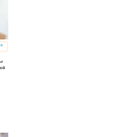
на
мы
ной