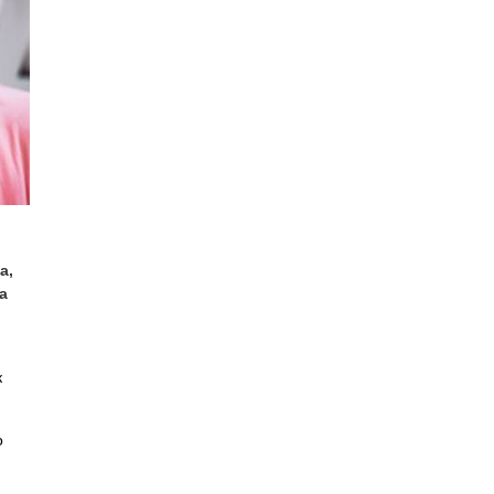
а,
а
к
о