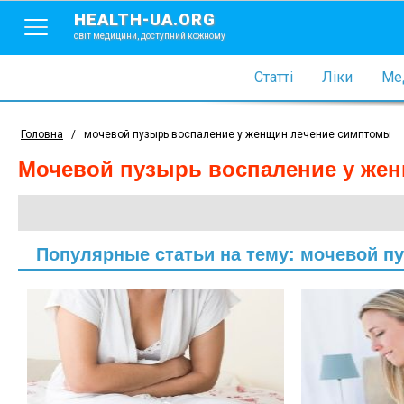
HEALTH-UA.ORG
світ медицини, доступний кожному
Статті
Ліки
Мед
Головна
/
мочевой пузырь воспаление у женщин лечение симптомы
мочевой пузырь воспаление у же
Популярные статьи на тему: мочевой п