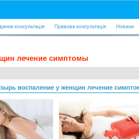
ична консультація
Правова консультація
Новини
нщин лечение симптомы
узырь воспаление у женщин лечение симпт