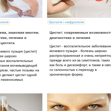
ологія
Урологія і нефрологія
ема, знакомая многим.
Цистит: современные возможност
тике, лечении и
диагностики и лечения
 цистита
Цистит - воспалительное заболевани
мочевого пузыря - болезнь широко
евого пузыря (цистит)
распространенная и очень неприятн
лее широко
прежде всего из-за симптомов, таких
ных воспалительных
как боль и дискомфорт, а также в свя
рганов мочевыводящей
со склонностью к переходу в
 рези, частые позывы на
хроническую форму.
 делают цистит одной
о переносимых