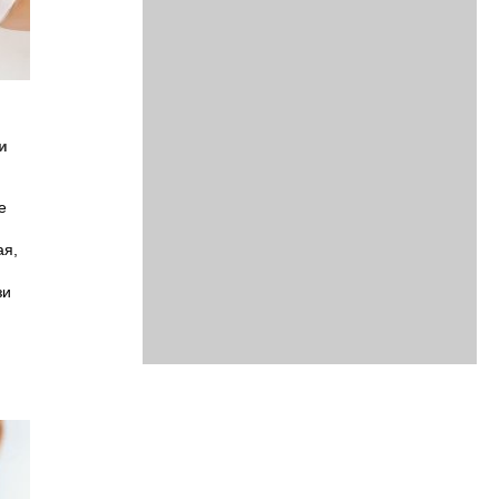
и
е
ая,
зи