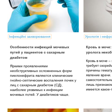
Інфекційні захворювання
Урологія і нефр
Особенности инфекций мочевых
Кровь в моче:
путей у пациентов с сахарным
уролога неиз
диабетом
Кровь в моче –
требует скорей
Яркими проявлениями
причины гемату
необструктивных осложненных форм
явление врачи.
пиелонефрита являются клинические
самостоятельн
гнойно-септические воспаления почек у
лишь признаком
лиц c сахарным диабетом (СД),
имеется какое-
наиболее уязвимых к инфекции
мочевых путей. У диабетиков чаще,
чем у пациентов с неотягощенным...