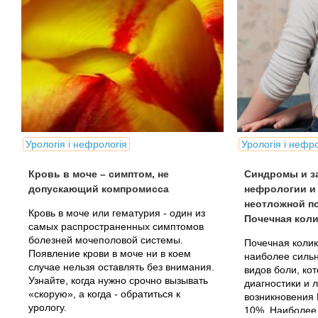
Урологія і нефрологія
Урологія і нефр
Кровь в моче – симптом, не
Синдромы и з
допускающий компромисса
нефрологии и
неотложной п
Кровь в моче или гематурия - один из
Почечная коли
самых распространенных симптомов
болезней мочеполовой системы.
Почечная колик
Появление крови в моче ни в коем
наиболее силь
случае нельзя оставлять без внимания.
видов боли, ко
Узнайте, когда нужно срочно вызывать
диагностики и 
«скорую», а когда - обратиться к
возникновения 
урологу.
10%. Наиболее