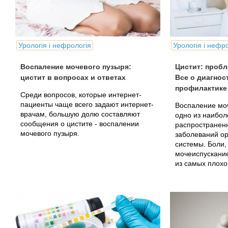
Урологія і нефрологія
Урологія і нефр
Воспаление мочевого пузыря:
Цистит: пробл
цистит в вопросах и ответах
Все о диагнос
профилактике
Среди вопросов, которые интернет-
пациенты чаще всего задают интернет-
Воспаление моч
врачам, большую долю составляют
одно из наибо
сообщения о цистите - воспалении
распространен
мочевого пузыря.
заболеваний о
системы. Боли,
мочеиспускание
из самых плох
болезней.