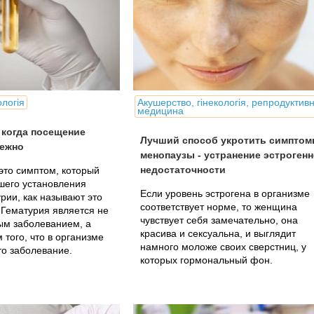
ологія
Акушерство, гінекологія, репродуктив
медицина
 когда посещение
Лучший способ укротить симпто
бежно
менопаузы - устранение эстроген
недостаточности
 это симптом, который
шего установления
Если уровень эстрогена в организме
рии, как называют это
соответствует норме, то женщина
 Гематурия является не
чувствует себя замечательно, она
ым заболеванием, а
красива и сексуальна, и выглядит
 того, что в организме
намного моложе своих сверстниц, у
то заболевание.
которых гормональный фон.