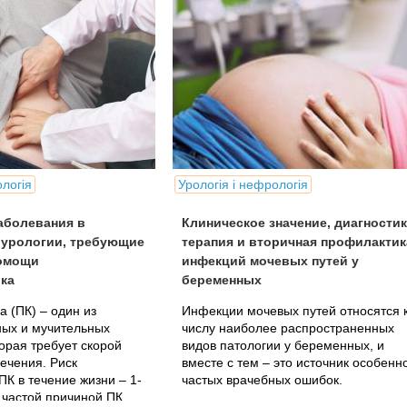
ологія
Урологія і нефрологія
аболевания в
Клиническое значение, диагностик
 урологии, требующие
терапия и вторичная профилактик
омощи
инфекций мочевых путей у
ка
беременных
а (ПК) – один из
Инфекции мочевых путей относятся 
ных и мучительных
числу наиболее распространенных
торая требует скорой
видов патологии у беременных, и
лечения. Риск
вместе с тем – это источник особенн
ПК в течение жизни – 1-
частых врачебных ошибок.
 частой причиной ПК