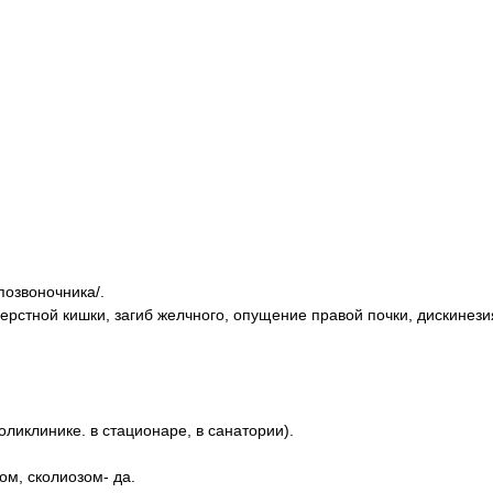
позвоночника/.
рстной кишки, загиб желчного, опущение правой почки, дискинезия
оликлинике. в стационаре, в санатории).
ом, сколиозом- да.