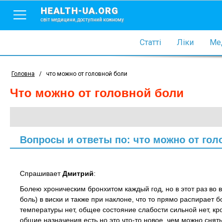
HEALTH-UA.ORG
світ медицини, доступний кожному
Статті
Ліки
Мед
Головна
/
что можно от головной боли
что можно от головной боли
Вопросы и ответы по: что можно от гол
Спрашивает
Дмитрий
:
Болею хроническим бронхитом каждый год, но в этот раз во
боль) в виски и также при наклоне, что то прямо распирает 
температуры нет, общее состояние слабости сильной нет, кр
общие назначения есть но это что-то новое, чем можно снят