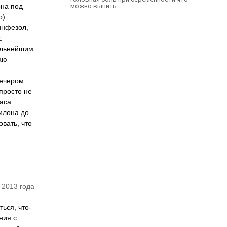
она под
можно выпить
):
инфезол,
.
дальнейшим
аю
вечером
просто не
аса.
илона до
вать, что
 2013 года
ься, что-
ния с