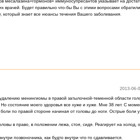
ов месалазина+гормонов+ иммуносупресантов указывает на доста
 врачей. Будет правильно что-бы Вы с этими вопросами обратили
, который знает все нюансы течения Вашего заболевания.
2013-06-0
 удалению менингиомы в правой затылочной-теменной области голо
 Но состояние моего здоровья все хуже и хуже. Мне 38 лет. С моме
оли по правой стороне начиная от головы до ноги. Острые боли у
овы в право, в положении лежа, стоя, сидя. Реагирует на холод, 
три позвоночника, как будто внутри что-то сдавливается.