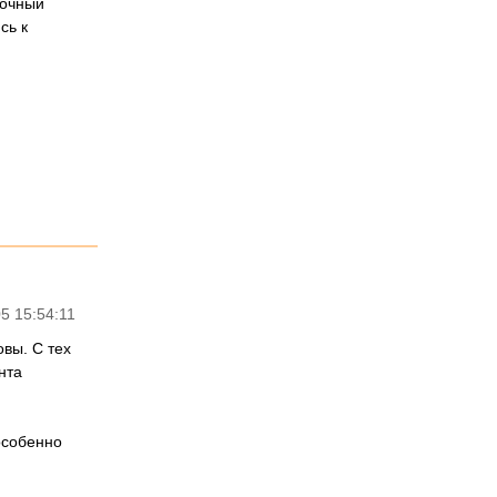
точный
сь к
5 15:54:11
вы. С тех
нта
особенно