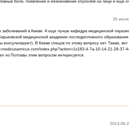
оловные боли, появление и изчезновение опухолей на лице и еще о
26 июля
 заболеваний в Киеве. А еще лучше кафедра медицинской паразит
Харьковской медицинской академии последипломного образования 
ы консультируют). В Киеве спецов по этому вопросу нет. Также, вот
w.medicusamicus.com/index.php?action=1x183-4-7a-10-14-21-28-37-4
лог из Полтавы этим вопросом интересуется.
2013-06-2