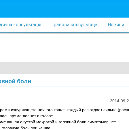
ична консультація
Правова консультація
Новини
овной боли
2014-09-2
 время изнуряющего ночного кашля каждый раз отдает сильно (ра
боюсь прямо лопнет в голове
оме кашля с густой мокротой и головной боли симптомов нет
ь головную боль при кашле