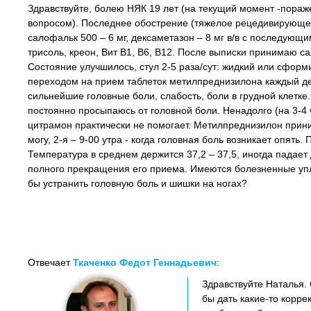
Здравствуйте, болею НЯК 19 лет (на текущий момент -пораж
вопросом). Последнее обострение (тяжелое рецедивирующее
салофальк 500 – 6 мг, дексаметазон – 8 мг в/в с последующи
трисоль, креон, Вит В1, В6, В12. После выписки принимаю са
Состояние улучшилось, стул 2-5 раза/сут: жидкий или сформ
переходом на прием таблеток метилпреднизилона каждый де
сильнейшие головные боли, слабость, боли в грудной клетке.
постоянно просыпаюсь от головной боли. Ненадолго (на 3-4 
цитрамон практически не помогает. Метилпреднизилон приним
могу, 2-я – 9-00 утра - когда головная боль возникает опять
Температура в среднем держится 37,2 – 37,5, иногда падае
полного прекращения его приема. Имеются болезненные упл
бы устранить головную боль и шишки на ногах?
Отвечает
Ткаченко Федот Геннадьевич
:
Здравствуйте Наталья. 
бы дать какие-то корр