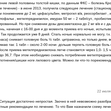
ение левой половины толстой кишки, по данным ФКС – болезнь Кр
 течение) - в июне 2013, получила следующее лечение (стационар
м понижением до 2 мг, цефасульбин, метрогил в/в, реосорбилакт , 
лофальк , метилпреднизилон, имуран 50 мг – 2 табл/сут., пробиотик
ированный. Но при снижении дозы дексаметазона до 2 мг в/в и с 
нь, начиная с 16-00 дня и до момента приема его ночью, испытыв
 Так продолжается уже 8 дней. Спать ночью нормально не могу, т.к.
часа) снимает головную боль ½ табл. цитрамона, но только днем, 
аю так: 1 табл – около 2-00 ночи- дольше терпеть головную боль 
. После приема метилпреднизилона легче становится через 1,0- 1,5 ч
т до 36,7. При этом необходимо снижать потребление метилпредниз
отнения/шишки ноге лилового цвета. Можно ли что-то порекомендо
22 июля
Ситуация достаточно непростая. Заочно в ней невозможно разобрат
ектные рекомендации по лечению. То что Вам назначили схему лече