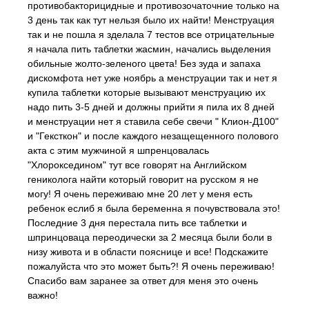
противобакторицидные и противозочаточние только на
3 день так как тут нельзя было их найти! Менструация
так и не пошла я зделала 7 тестов все отрицательные
я начала пить таблетки жасмин, начались выделения
обильные жолто-зеленого цвета! Без зуда и запаха
дискомфота нет уже ноябрь а менструации так и нет я
купила таблетки которые вызывают менструацию их
надо пить 3-5 дней и должны прийти я пила их 8 дней
и менструации нет я ставила себе свечи " Клион-Д100"
и "Гексткон" и после каждого незащещенного полового
акта с этим мужчиной я шпренцовалась
"Хлорокседином" тут все говорят на Английском
гениколога найти который говорит на русском я не
могу! Я очень переживаю мне 20 лет у меня есть
ребенок еслиб я была беременна я почувствовала это!
Последние 3 дня перестала пить все таблетки и
шпринцоваца переодически за 2 месяца были боли в
низу живота и в области пояснице и все! Подскажите
пожалуйста что это может быть?! Я очень переживаю!
Спасибо вам заранее за ответ для меня это очень
важно!