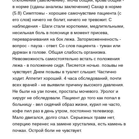
отклонений (заключение). Моча общий, кровь общий -
в норме (сданы анализы заключение) Сахар в норме
(5.8) Симптомы - хорошее самочувствие пациента (с
его слов) ничего не болит, ничего не тревожит. С
наблюдения - Шаги стали короткими, медлительными,
несильная боль в пояснице в момент присева,
переварачивания на бок лежа. Заторможенненость -
вопрос - пауза - ответ. Со слов пациента - туман или
дурман в голове. Общая слабость организма.
Невозможность самостоятельно встать с положения
лежа - в положение сидя. Писяется ночью. позывы не
чувствует. Днем позывы в туалет слышит. Частично
ходит. Аппетит хороший. 4 часа обследований, почти
всех врачей - не выявили причину высокого давления.
Не были на узи почек, простаты мочевого. Уролог и
хирург не обследовали. Пациент до того как попал в
больницу - вел сидячий образ жизни, курил не часто,
кофе пил раз в день утром, постоянно телевизор.
Мало двигался, долго спал. Серьезных травм нет,
оперцию перенес на замене хрусталика, есть камень в
почках. Острой боли не чувствует.