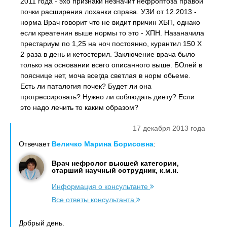
2011 года - эхо признаки незначит нефроптоза правой
почки расширения лоханки справа. УЗИ от 12.2013 -
норма Врач говорит что не видит причин ХБП, однако
если креатенин выше нормы то это - ХПН. Назаначила
престариум по 1,25 на ноч постоянно, курантил 150 Х
2 раза в день и кетостерил. Заключение врача было
только на основании всего описанного выше. БОлей в
пояснице нет, моча всегда светлая в норм обьеме.
Есть ли паталогия почек? Будет ли она
прогрессировать? Нужно ли соблюдать диету? Если
это надо лечить то каким образом?
17 декабря 2013 года
Отвечает
Величко Марина Борисовна
:
Врач нефролог высшей категории,
старший научный сотрудник, к.м.н.
Информация о консультанте
Все ответы консультанта
Добрый день.