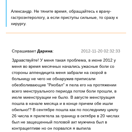
Александр. Не тяните время, обращайтесь к врачу-
гастроэнтерологу, а если приступы сильные, то сразу к
хирургу.
Спрашивает
Дарина
:
2012-11-20 02:32:33
Здравствуйте! У меня такая проблема, в июне 2012 у
меня во время месячных начались ужасные боли со
стороны аппендицита меня забрали на скорой в
больницу не чего не обнаружив приписали
обезболивающие "Риобал" я пела его на протяжении
всего менструального периода потом боли прошли, в
июле миенструации не было. В августе менструация
пошла в начале месяца и в конце причем обе ишли
обильно!? В сентябре пошла как по последниму циклу
26 числа я прилетела за границу в октябре в 20 числах
был не защещенный половой акт мужчина был в
контрацептиве но он порвался я выпила