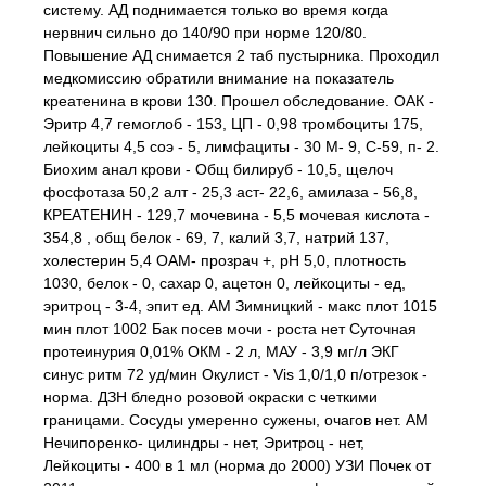
систему. АД поднимается только во время когда
нервнич сильно до 140/90 при норме 120/80.
Повышение АД снимается 2 таб пустырника. Проходил
медкомиссию обратили внимание на показатель
креатенина в крови 130. Прошел обследование. ОАК -
Эритр 4,7 гемоглоб - 153, ЦП - 0,98 тромбоциты 175,
лейкоциты 4,5 соэ - 5, лимфациты - 30 М- 9, С-59, п- 2.
Биохим анал крови - Общ билируб - 10,5, щелоч
фосфотаза 50,2 алт - 25,3 аст- 22,6, амилаза - 56,8,
КРЕАТЕНИН - 129,7 мочевина - 5,5 мочевая кислота -
354,8 , общ белок - 69, 7, калий 3,7, натрий 137,
холестерин 5,4 ОАМ- прозрач +, pH 5,0, плотность
1030, белок - 0, сахар 0, ацетон 0, лейкоциты - ед,
эритроц - 3-4, эпит ед. АМ Зимницкий - макс плот 1015
мин плот 1002 Бак посев мочи - роста нет Суточная
протеинурия 0,01% ОКМ - 2 л, МАУ - 3,9 мг/л ЭКГ
синус ритм 72 уд/мин Окулист - Vis 1,0/1,0 п/отрезок -
норма. ДЗН бледно розовой окраски с четкими
границами. Сосуды умеренно сужены, очагов нет. АМ
Нечипоренко- цилиндры - нет, Эритроц - нет,
Лейкоциты - 400 в 1 мл (норма до 2000) УЗИ Почек от