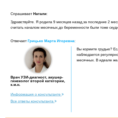
Спрашивает
Натали
:
Здравствуйте. Я родила 9 месяцев назад,за последние 2 ме
считать началом месячных,до беременности были тоже скудн
Отвечает
Грицько Марта Игоревна
:
Вы кормите грудью? Ес
наблюдается регулярно 
месячных. В идеале же
Врач УЗИ-диагност, акушер-
гинеколог второй категории,
к.м.н.
Информация о консультанте
Все ответы консультанта