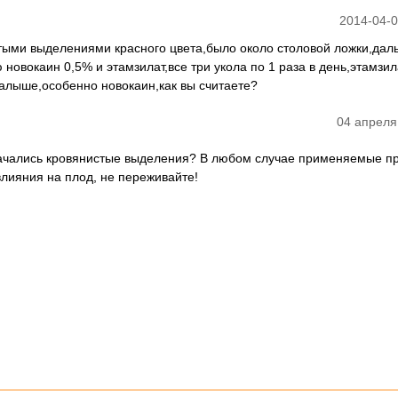
2014-04-0
стыми выделениями красного цвета,было около столовой ложки,дал
овокаин 0,5% и этамзилат,все три укола по 1 раза в день,этамзил
малыше,особенно новокаин,как вы считаете?
04 апреля
начались кровянистые выделения? В любом случае применяемые п
влияния на плод, не переживайте!