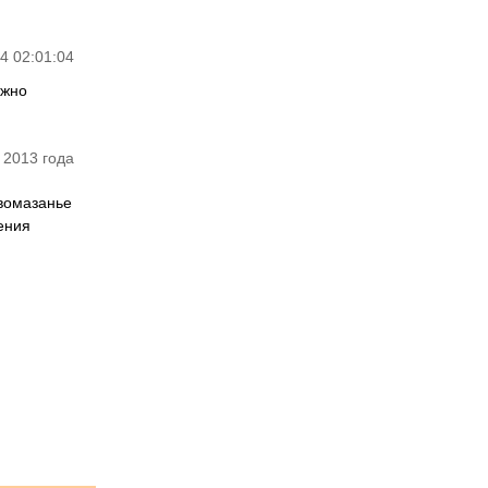
4 02:01:04
ожно
 2013 года
овомазанье
ения