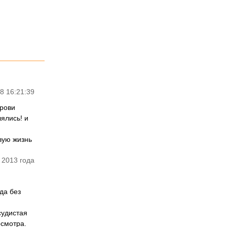
8 16:21:39
крови
ялись! и
вую жизнь
 2013 года
да без
судистая
осмотра.