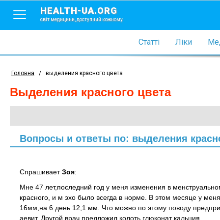
HEALTH-UA.ORG
світ медицини, доступний кожному
Статті
Ліки
Мед
Головна
/
выделения красного цвета
выделения красного цвета
Вопросы и ответы по: выделения красн
Спрашивает
Зоя
:
Мне 47 лет,последний год у меня изменения в менструально
красного, и м эхо было всегда в норме. В этом месяце у мен
16мм,на 6 день 12,1 мм. Что можно по этому поводу предпри
аевит. Другой врач предложил колоть глюконат кальция