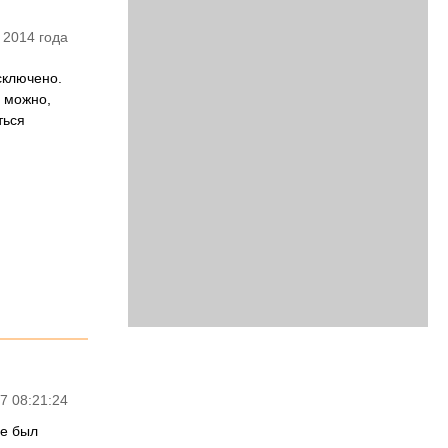
 2014 года
сключено.
ь можно,
ться
7 08:21:24
ле был