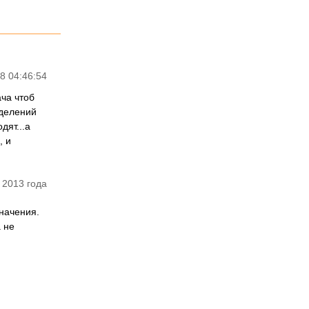
8 04:46:54
ча чтоб
ыделений
дят...а
, и
 2013 года
начения.
 не