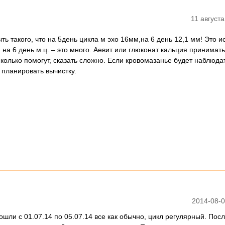
11 августа
ть такого, что на 5день цикла м эхо 16мм,на 6 день 12,1 мм! Это и
 на 6 день м.ц. – это много. Аевит или глюконат кальция принимат
сколько помогут, сказать сложно. Если кровомазанье будет наблюда
 планировать вычистку.
2014-08-0
ошли с 01.07.14 по 05.07.14 все как обычно, цикл регулярный. Пос