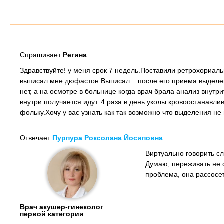
Спрашивает
Регина
:
Здравствуйте! у меня срок 7 недель.Поставили ретрохориал
выписал мне дюфастон.Выписал... после его приема выделе
нет, а на осмотре в больнице когда врач брала анализ внутр
внутри получается идут..4 раза в день уколы кровоостанавли
фольку.Хочу у вас узнать как так возможно что выделения н
Отвечает
Пурпура Роксолана Йосиповна
:
Виртуально говорить с
Думаю, переживать не 
проблема, она рассосе
Врач акушер-гинеколог
первой категории