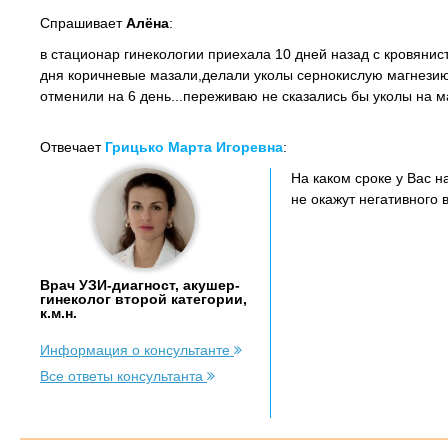
Спрашивает
Алёна
:
в стационар гинекологии приехала 10 дней назад с кровяни
дня коричневые мазали,делали уколы сернокислую магнезию н
отменили на 6 день...переживаю не сказались бы уколы на 
Отвечает
Грицько Марта Игоревна
:
На каком сроке у Вас 
не окажут негативного 
Врач УЗИ-диагност, акушер-
гинеколог второй категории,
к.м.н.
Информация о консультанте
Все ответы консультанта