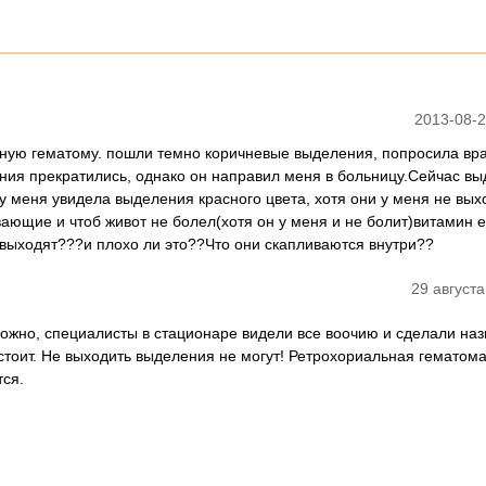
2013-08-2
ьную гематому. пошли темно коричневые выделения, попросила вра
ния прекратились, однако он направил меня в больницу.Сейчас в
иу меня увидела выделения красного цвета, хотя они у меня не выхо
вающие и чтоб живот не болел(хотя он у меня и не болит)витамин е
е выходят???и плохо ли это??Что они скапливаются внутри??
29 августа
ложно, специалисты в стационаре видели все воочию и сделали наз
стоит. Не выходить выделения не могут! Ретрохориальная гематома
тся.