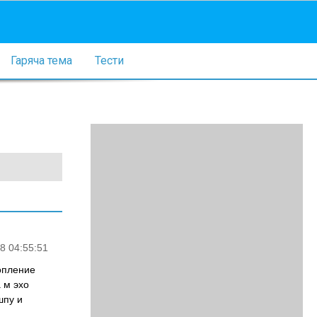
Гаряча тема
Тести
8 04:55:51
опление
 м эхо
шпу и