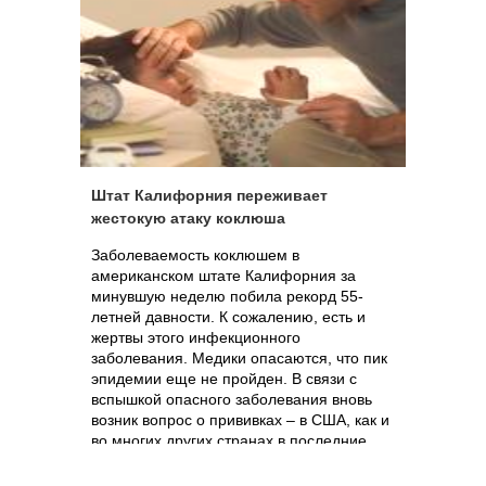
Штат Калифорния переживает
жестокую атаку коклюша
Заболеваемость коклюшем в
американском штате Калифорния за
минувшую неделю побила рекорд 55-
летней давности. К сожалению, есть и
жертвы этого инфекционного
заболевания. Медики опасаются, что пик
эпидемии еще не пройден. В связи с
вспышкой опасного заболевания вновь
возник вопрос о прививках – в США, как и
во многих других странах в последние
годы многие были настроены против
обязательной вакцинации. Но теперь